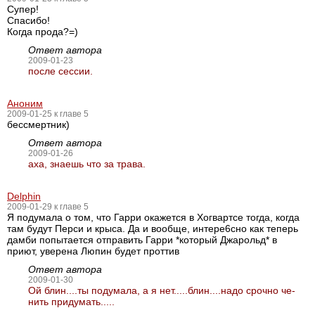
Супер!
Спасибо!
Когда прода?=)
Ответ автора
2009-01-23
после сессии.
Аноним
2009-01-25 к главе 5
бессмертник)
Ответ автора
2009-01-26
аха, знаешь что за трава.
Delphin
2009-01-29 к главе 5
Я подумала о том, что Гарри окажется в Хогвартсе тогда, когда
там будут Перси и крыса. Да и вообще, интере6сно как теперь
дамби попытается отправить Гарри *который Джарольд* в
приют, уверена Люпин будет проттив
Ответ автора
2009-01-30
Ой блин....ты подумала, а я нет.....блин....надо срочно че-
нить придумать.....