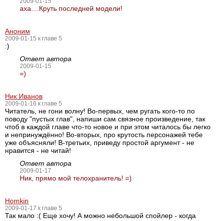
2009-01-15
аха....Круть последней модели!
Аноним
2009-01-15 к главе 5
:)
Ответ автора
2009-01-15
=)
Ник Иванов
2009-01-16 к главе 5
Читатель, не гони волну! Во-первых, чем ругать кого-то по
поводу "пустых глав", напиши сам связное произведение, так
чтоб в каждой главе что-то новое и при этом читалось бы легко
и непринуждённо! Во-вторых, про крутость персонажей тебе
уже объясняли! В-третьих, приведу простой аргумент - не
нравится - не читай!
Ответ автора
2009-01-17
Ник, прямо мой телохранитель! =)
Homkin
2009-01-17 к главе 5
Так мало :( Еще хочу! А можно небольшой спойлер - когда