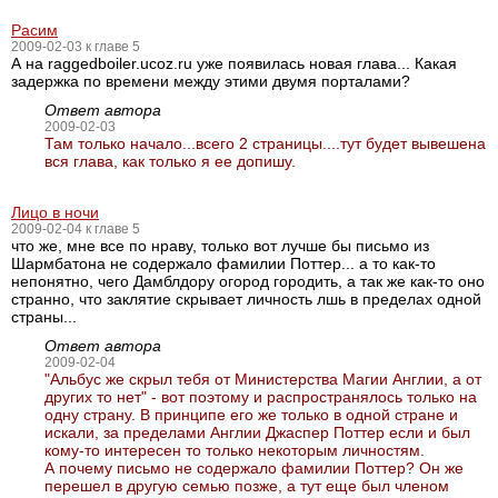
Расим
2009-02-03 к главе 5
А на raggedboiler.ucoz.ru уже появилась новая глава... Какая
задержка по времени между этими двумя порталами?
Ответ автора
2009-02-03
Там только начало...всего 2 страницы....тут будет вывешена
вся глава, как только я ее допишу.
Лицо в ночи
2009-02-04 к главе 5
что же, мне все по нраву, только вот лучше бы письмо из
Шармбатона не содержало фамилии Поттер... а то как-то
непонятно, чего Дамблдору огород городить, а так же как-то оно
странно, что заклятие скрывает личность лшь в пределах одной
страны...
Ответ автора
2009-02-04
"Альбус же скрыл тебя от Министерства Магии Англии, а от
других то нет" - вот поэтому и распространялось только на
одну страну. В принципе его же только в одной стране и
искали, за пределами Англии Джаспер Поттер если и был
кому-то интересен то только некоторым личностям.
А почему письмо не содержало фамилии Поттер? Он же
перешел в другую семью позже, а тут еще был членом