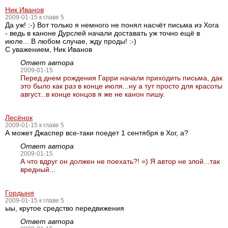
Ник Иванов
2009-01-15 к главе 5
Да уж! :-) Вот только я немного не понял насчёт письма из Хога
- ведь в каноне Дурслей начали доставать уж точно ещё в
июле... В любом случае, жду проды! :-)
С уважением, Ник Иванов
Ответ автора
2009-01-15
Перед днем рождения Гарри начали приходить письма, дак
это было как раз в конце июля...ну а тут просто для красоты
август...в конце концов я же не канон пишу.
Лесёнок
2009-01-15 к главе 5
А может Джаспер все-таки поедет 1 сентября в Хог, а?
Ответ автора
2009-01-15
А что вдруг он должен не поехать?! =) Я автор не злой...так
вредный...
Гордыня
2009-01-15 к главе 5
ыы, крутое средство передвижения
Ответ автора