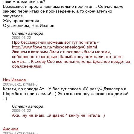
таки магами или как?
Возможно, я просто невнимательно прочитал... Сейчас даже
заново перечитаю сё произведение, а то окончательно
запутался...
Жду продолжения.
С уважением, Ник Иванов
Ответ автора
2009-01-22
Про бессмертник можешь вот тут почитать -
http://www.flowers.ru/misc/genealogy/6.shtml
Эвансы к которым Лили относилась были магами,
собственно те которые Шармбатону помогали это та же
семья..... К слову Себ все пояснит, когда Джаспер придет за
объяснениями.
Ник Иванов
2009-01-21 к главе 5
Кстати, по поводу АУ... У Вас тут совсем АУ, раз уж Джаспера в
Шармбатон пригласили! :-) Это ж по канону женская академия!
:-)
Ответ автора
2009-01-22
Аха...ну не знаю....я давно 4 книгу не читала =)
Аноним
2009-01-23 к главе 5