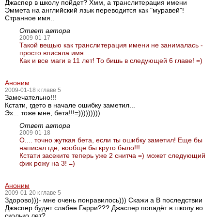
Джаспер в школу пойдет? Хмм, а транслитерация имени
Эммета на английский язык переводится как "муравей"!
Странное имя..
Ответ автора
2009-01-17
Такой вещью как транслитерация имени не занималась -
просто вписала имя...
Как и все маги в 11 лет! То бишь в следующей 6 главе! =)
Аноним
2009-01-18 к главе 5
Замечательно!!!
Кстати, гдето в начале ошибку заметил...
Эх... тоже мне, бета!!!=)))))))))
Ответ автора
2009-01-18
О.... точно жуткая бета, если ты ошибку заметил! Еще бы
написал где, вообще бы круто было!!!
Кстати засеките теперь уже 2 снитча =) может следующий
фик рожу на 3! =)
Аноним
2009-01-20 к главе 5
Здорово)))- мне очень понравилось))) Скажи а В последствии
Джаспер будет слабее Гарри??? Джаспер попадёт в школу во
сколько лет?