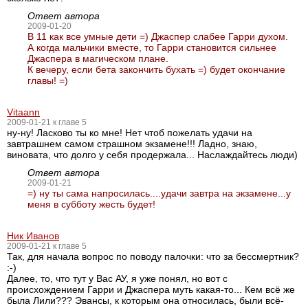
Ответ автора
2009-01-20
В 11 как все умные дети =) Джаспер слабее Гарри духом.
А когда мальчики вместе, то Гарри становится сильнее
Джаспера в магическом плане.
К вечеру, если бета закончить бухать =) будет окончание
главы! =)
Vitaann
2009-01-21 к главе 5
ну-ну! Ласково ты ко мне! Нет чтоб пожелать удачи на
завтрашнем самом страшном экзамене!!! Ладно, знаю,
виновата, что долго у себя продержала... Наслаждайтесь люди)
Ответ автора
2009-01-21
=) ну ты сама напросилась....удачи завтра на экзамене...у
меня в субботу жесть будет!
Ник Иванов
2009-01-21 к главе 5
Так, для начала вопрос по поводу палочки: что за бессмертник?
:-)
Далее, то, что тут у Вас АУ, я уже понял, но вот с
происхождением Гарри и Джаспера муть какая-то... Кем всё же
была Лили??? Эвансы, к которым она относилась, были всё-