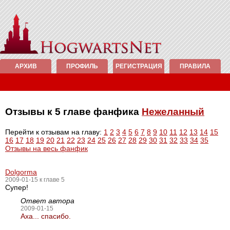
АРХИВ
ПРОФИЛЬ
РЕГИСТРАЦИЯ
ПРАВИЛА
Отзывы к 5 главе фанфика
Нежеланный
Перейти к отзывам на главу:
1
2
3
4
5
6
7
8
9
10
11
12
13
14
15
16
17
18
19
20
21
22
23
24
25
26
27
28
29
30
31
32
33
34
35
Отзывы на весь фанфик
Dolgorma
2009-01-15 к главе 5
Супер!
Ответ автора
2009-01-15
Аха... спасибо.