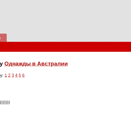
А
ку
Однажды в Австралии
ву:
1
2
3
4
5
6
)))))))