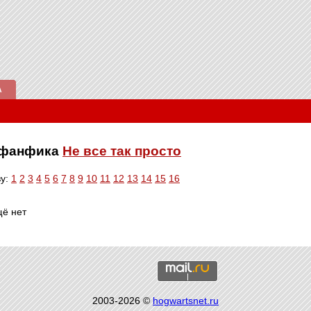
А
е фанфика
Не все так просто
ву:
1
2
3
4
5
6
7
8
9
10
11
12
13
14
15
16
щё нет
2003-2026 ©
hogwartsnet.ru