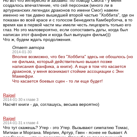
Но вот что интересно и забавно: по поводу Смога - у меня
создалось впечатление, что сей персонаж (много ли в
артурианских легендах драконов по имени Смог) навеян
именно не так давно вышедшей второй частью "Хоббита", где он
показан во всей красе и с голосом Бенедикта Камбербэтча, в то
время как в первой части мы имели честь лицезреть только его
глаз. Но это маловероятно, если сопоставить даты, когда был
написан этот фанфик и когда был выпущен фильм)))
Что ж, будем ждать продолжения.
Ответ автора
2014-01-30
Вполне возможно, что без "Хоббита" здесь не обошлось (но
не фильма, который действительно вышел позже
написания фанфика, а книги). А еще в том что касается
драконов, у меня возникают стойкие ассоциации с Энн
Маккефри.
Что касается боевых сцен - то ли еще будет!
Raigel
2014-01-30 к главе 3
Насчёт книги - да, соглашусь, весьма вероятно)
Raigel
2014-01-31 к главе 4
Что тут скажешь? Утер - это Утер. Вызывают симпатию Томас,
Митиан и Моргана. Мерлин, Артур, Гвен - яснее не бывает. А