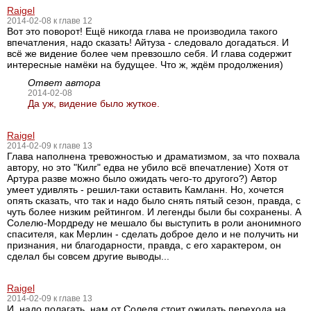
Raigel
2014-02-08 к главе 12
Вот это поворот! Eщё никогда глава не производила такого
впечатления, надо сказать! Айтуза - следовало догадаться. И
всё же видение более чем превзошло себя. И глава содержит
интересные намёки на будущее. Что ж, ждём продолжения)
Ответ автора
2014-02-08
Да уж, видение было жуткое.
Raigel
2014-02-09 к главе 13
Глава наполнена тревожностью и драматизмом, за что похвала
автору, но это "Килг" едва не убило всё впечатление) Хотя от
Артура разве можно было ожидать чего-то другого?) Автор
умеет удивлять - решил-таки оставить Камланн. Но, хочется
опять сказать, что так и надо было снять пятый сезон, правда, с
чуть более низким рейтингом. И легенды были бы сохранены. А
Солелю-Мордреду не мешало бы выступить в роли анонимного
спасителя, как Мерлин - сделать доброе дело и не получить ни
признания, ни благодарности, правда, с его характером, он
сделал бы совсем другие выводы...
Raigel
2014-02-09 к главе 13
И, надо полагать, нам от Солеля стоит ожидать перехода на