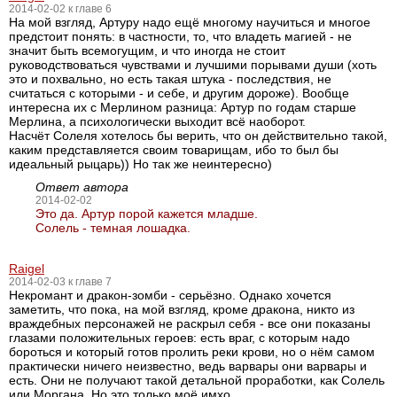
2014-02-02 к главе 6
На мой взгляд, Артуру надо ещё многому научиться и многое
предстоит понять: в частности, то, что владеть магией - не
значит быть всемогущим, и что иногда не стоит
руководствоваться чувствами и лучшими порывами души (хоть
это и похвально, но есть такая штука - последствия, не
считаться с которыми - и себе, и другим дороже). Вообще
интересна их с Мерлином разница: Артур по годам старше
Мерлина, а психологически выходит всё наоборот.
Насчёт Солеля хотелось бы верить, что он действительно такой,
каким представляется своим товарищам, ибо то был бы
идеальный рыцарь)) Но так же неинтересно)
Ответ автора
2014-02-02
Это да. Артур порой кажется младше.
Солель - темная лошадка.
Raigel
2014-02-03 к главе 7
Некромант и дракон-зомби - серьёзно. Однако хочется
заметить, что пока, на мой взгляд, кроме дракона, никто из
враждебных персонажей не раскрыл себя - все они показаны
глазами положительных героев: есть враг, с которым надо
бороться и который готов пролить реки крови, но о нём самом
практически ничего неизвестно, ведь варвары они варвары и
есть. Они не получают такой детальной проработки, как Солель
или Моргана. Но это только моё имхо.