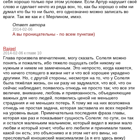
себя хорошо только при этом условии. Если Артур нарушит своё
слово и сделает нечто из ряда вон, то, как бы хорошо о нём ни
думал кто бы то ни было, его однозначно можно записать во
враги. Так же как и с Мерлином, имхо.
Ответ автора
2014-02-06
А вы проницательны - по всем пунктам)
Raigel
2014-02-06 к главе 10
Глава произвела впечатление, могу сказать. Солеля можно
понять и пожалеть, ибо тяжело ощущать себя никому не
нужным и никем не замеченным. Это непросто, когда кажется,
что ничего стоящего в жизни нет и что всё хорошее украдено
другими. Но, с другой стороны, несмотря на то, что у Солеля
была тяжёлая жизнь, он ни разу не задумался, что всё, что он
сейчас наблюдает, появилось отнюдь не просто так; что все эти
величие, внимание, любовь и привязанность, объединяющие
важных для него людей, появились ценой не меньшего
страдания и не меньших потерь. К тому же на них возложена
отнюдь не простая задача, которая заставила их всех перейти
на уровень выше. Примечательна последняя фраза главы,
которая как раз и показывает сущность Солеля: по сути, он так
и остался маленьким мальчиком, который видел в жизни мало
любви и который хочет, чтобы его любили и принимали таким,
какой он есть; это объяснимо и в этом нет его вины, но
пресловутый юношеский максимализм (а я его здесь вижу)