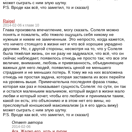
может сыграть с ним злую шутку.
P.S. Вроде как всё, что заметил, то и сказал)
Raigel
2014-02-06 к главе 10
Глава произвела впечатление, могу сказать. Солеля можно
понять и пожалеть, ибо тяжело ощущать себя никому не
нужным и никем не замеченным. Это непросто, когда кажется,
что ничего стоящего в жизни нет и что всё хорошее украдено
другими. Но, с другой стороны, несмотря на то, что у Солеля
была тяжёлая жизнь, он ни разу не задумался, что всё, что он
сейчас наблюдает, появилось отнюдь не просто так; что все эти
величие, внимание, любовь и привязанность, объединяющие
важных для него людей, появились ценой не меньшего
страдания и не меньших потерь. К тому же на них возложена
отнюдь не простая задача, которая заставила их всех перейти
на уровень выше. Примечательна последняя фраза главы,
которая как раз и показывает сущность Солеля: по сути, он так
и остался маленьким мальчиком, который видел в жизни мало
любви и который хочет, чтобы его любили и принимали таким,
какой он есть; это объяснимо и в этом нет его вины, но
пресловутый юношеский максимализм (а я его здесь вижу)
может сыграть с ним злую шутку.
P.S. Вроде как всё, что заметил, то и сказал)
Ответ автора
2014-02-06
Ага. Жалко его, хоть и дурак.