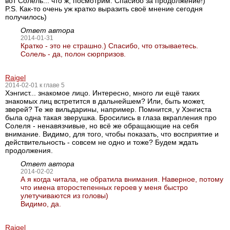
вот Солель... что ж, посмотрим. Спасибо за продолжение!)
P.S. Как-то очень уж кратко выразить своё мнение сегодня
получилось)
Ответ автора
2014-01-31
Кратко - это не страшно.) Спасибо, что отзываетесь.
Солель - да, полон сюрпризов.
Raigel
2014-02-01 к главе 5
Хэнгист... знакомое лицо. Интересно, много ли ещё таких
знакомых лиц встретится в дальнейшем? Или, быть может,
зверей? Те же вильдарины, например. Помнится, у Хэнгиста
была одна такая зверушка. Бросились в глаза вкрапления про
Солеля - ненавязчивые, но всё же обращающие на себя
внимание. Видимо, для того, чтобы показать, что восприятие и
действительность - совсем не одно и тоже? Будем ждать
продолжения.
Ответ автора
2014-02-02
А я когда читала, не обратила внимания. Наверное, потому
что имена второстепенных героев у меня быстро
улетучиваются из головы)
Видимо, да.
Raigel