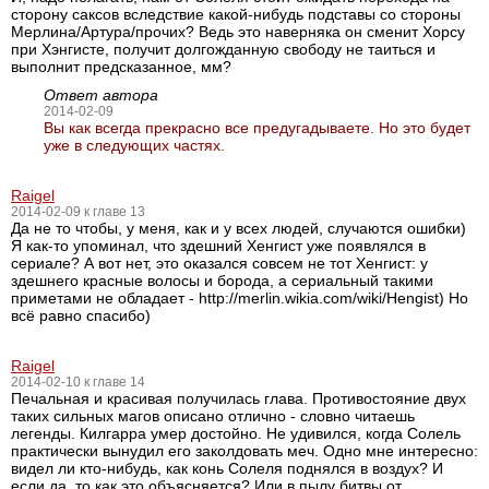
сторону саксов вследствие какой-нибудь подставы со стороны
Мерлина/Артура/прочих? Ведь это наверняка он сменит Хорсу
при Хэнгисте, получит долгожданную свободу не таиться и
выполнит предсказанное, мм?
Ответ автора
2014-02-09
Вы как всегда прекрасно все предугадываете. Но это будет
уже в следующих частях.
Raigel
2014-02-09 к главе 13
Да не то чтобы, у меня, как и у всех людей, случаются ошибки)
Я как-то упоминал, что здешний Хенгист уже появлялся в
сериале? А вот нет, это оказался совсем не тот Хенгист: у
здешнего красные волосы и борода, а сериальный такими
приметами не обладает - http://merlin.wikia.com/wiki/Hengist) Но
всё равно спасибо)
Raigel
2014-02-10 к главе 14
Печальная и красивая получилась глава. Противостояние двух
таких сильных магов описано отлично - словно читаешь
легенды. Килгарра умер достойно. Не удивился, когда Солель
практически вынудил его заколдовать меч. Одно мне интересно:
видел ли кто-нибудь, как конь Солеля поднялся в воздух? И
если да, то как это объясняется? Или в пылу битвы от