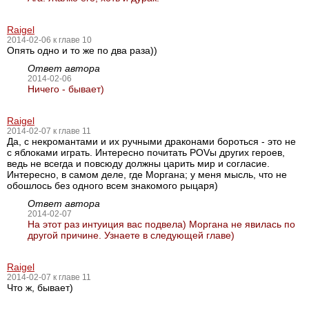
Raigel
2014-02-06 к главе 10
Опять одно и то же по два раза))
Ответ автора
2014-02-06
Ничего - бывает)
Raigel
2014-02-07 к главе 11
Да, с некромантами и их ручными драконами бороться - это не
с яблоками играть. Интересно почитать POVы других героев,
ведь не всегда и повсюду должны царить мир и согласие.
Интересно, в самом деле, где Моргана; у меня мысль, что не
обошлось без одного всем знакомого рыцаря)
Ответ автора
2014-02-07
На этот раз интуиция вас подвела) Моргана не явилась по
другой причине. Узнаете в следующей главе)
Raigel
2014-02-07 к главе 11
Что ж, бывает)