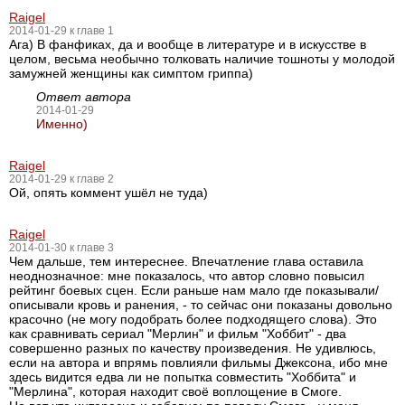
Raigel
2014-01-29 к главе 1
Ага) В фанфиках, да и вообще в литературе и в искусстве в
целом, весьма необычно толковать наличие тошноты у молодой
замужней женщины как симптом гриппа)
Ответ автора
2014-01-29
Именно)
Raigel
2014-01-29 к главе 2
Ой, опять коммент ушёл не туда)
Raigel
2014-01-30 к главе 3
Чем дальше, тем интереснее. Впечатление глава оставила
неоднозначное: мне показалось, что автор словно повысил
рейтинг боевых сцен. Если раньше нам мало где показывали/
описывали кровь и ранения, - то сейчас они показаны довольно
красочно (не могу подобрать более подходящего слова). Это
как сравнивать сериал "Мерлин" и фильм "Хоббит" - два
совершенно разных по качеству произведения. Не удивлюсь,
если на автора и впрямь повлияли фильмы Джексона, ибо мне
здесь видится едва ли не попытка совместить "Хоббита" и
"Мерлина", которая находит своё воплощение в Смоге.