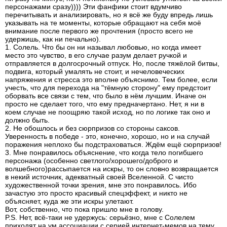
персонажами сразу)))) Эти фанфики стоит вдумчиво
перечитывать и анализировать, но я всё же буду впредь лишь
указывать на те моменты, которые обращают на себя моё
внимание после первого же прочтения (просто всего не
удержишь, как ни печально).
1. Солель. Что бы он ни называл любовью, но когда имеет
место это чувство, в его случае разум делает ручкой и
отправляется в долгосрочный отпуск. Но, после тяжёлой битвы,
подвига, который умалять не стоит, и нечеловеческих
напряжения и стресса это вполне объяснимо. Тем более, если
учесть, что для перехода на "тёмную сторону" ему предстоит
оборвать все связи с тем, что было в нём лучшим. Иначе он
просто не сделает того, что ему предначертано. Нет, я ни в
коем случае не поощряю такой исход, но по логике так оно и
должно быть.
2. Не обошлось и без сюрпризов со стороны саксов.
Уверенность в победе - это, конечно, хорошо, но и на случай
поражения неплохо бы подстраховаться. Ждём ещё сюрпризов!
3. Мне понравилось объяснение, что когда тело погибшего
персонажа (особенно светлого/хорошего/доброго и
волшебного)рассыпается на искры, то он словно возвращается
в некий источник, адекватный своей Вселенной. С чисто
художественной точки зрения, мне это понравилось. Ибо
зачастую это просто красивый спецэффект, и никто не
объясняет, куда же эти искры улетают.
Вот, собственно, что пока пришло мне в голову.
P.S. Нет, всё-таки не удержусь: серьёзно, мне с Солелем
приходят на ум ассоциации с серией интернет-мемов на тему