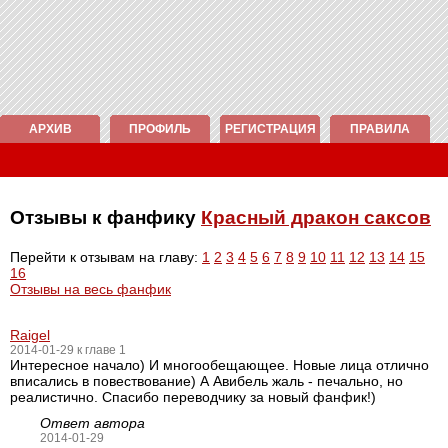
АРХИВ
ПРОФИЛЬ
РЕГИСТРАЦИЯ
ПРАВИЛА
Отзывы к фанфику
Красный дракон саксов
Перейти к отзывам на главу:
1
2
3
4
5
6
7
8
9
10
11
12
13
14
15
16
Отзывы на весь фанфик
Raigel
2014-01-29 к главе 1
Интересное начало) И многообещающее. Новые лица отлично
вписались в повествование) А Авибель жаль - печально, но
реалистично. Спасибо переводчику за новый фанфик!)
Ответ автора
2014-01-29