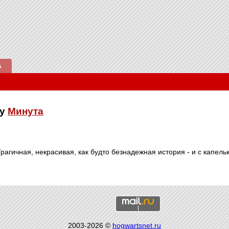
А
ку
Минута
рагичная, некрасивая, как будто безнадежная история - и с капельк
2003-2026 ©
hogwartsnet.ru