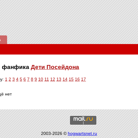
А
ве фанфика
Дети Посейдона
ву:
1
2
3
4
5
6
7
8
9
10
11
12
13
14
15
16
17
щё нет
2003-2026 ©
hogwartsnet.ru