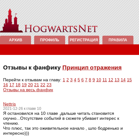
АРХИВ
ПРОФИЛЬ
РЕГИСТРАЦИЯ
ПРАВИЛА
Отзывы к фанфику
Принцип отражения
Перейти к отзывам на главу:
1
2
3
4
5
6
7
8
9
10
11
12
13
14
15
16
17
18
19
20
21
22
23
Отзывы на весь фанфик
Nettris
2021-12-26 к главе 10
Я остановился на 10 главе ,дальше читать становится
скучно...Отсутствие событий в сюжете убивает интерес к
чтению.
Что плюс, так это оживительное начало , шло бодренько и
интересно)))