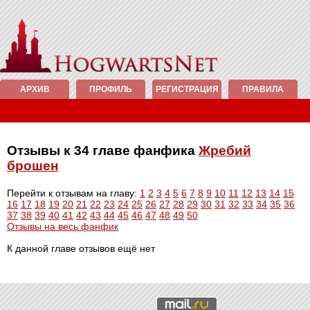
АРХИВ
ПРОФИЛЬ
РЕГИСТРАЦИЯ
ПРАВИЛА
Отзывы к 34 главе фанфика
Жребий
брошен
Перейти к отзывам на главу:
1
2
3
4
5
6
7
8
9
10
11
12
13
14
15
16
17
18
19
20
21
22
23
24
25
26
27
28
29
30
31
32
33
34
35
36
37
38
39
40
41
42
43
44
45
46
47
48
49
50
Отзывы на весь фанфик
К данной главе отзывов ещё нет