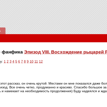
А
ве фанфика
Эпизод VIII. Восхождение рыцарей 
ву:
1
2
3
4
5
6
7
8
9
10
11
12
этот рассказ, он очень крутой. Местами он мне показался даже бол
изод. Все очень четко, продуманно и красиво. Спасибо большое з
 и намекает на необходимость продолжения) Буду надеялся и жда