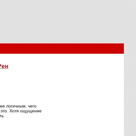
Рен
ее логичным, чего
а это. Хотя ощущение
ть