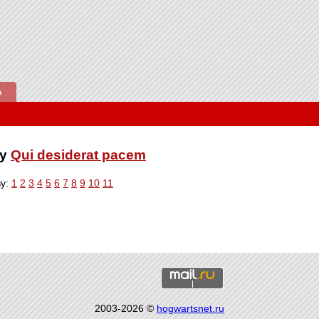
А
ку
Qui desiderat pacem
ву:
1
2
3
4
5
6
7
8
9
10
11
2003-2026 ©
hogwartsnet.ru