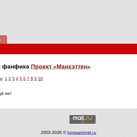
А
ве фанфика
Проект «Манхэттен»
ву:
1
2
3
4
5
6
7
8
9
10
щё нет
2003-2026 ©
hogwartsnet.ru