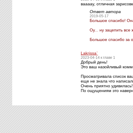
ваааау, отличная зарисов
Ответ автора
2019-05-17
Большое спасибо! Она
Оу... ну зацепить все
Большое спасибо за от
Lakrissa`
2023-04-14 к главе 1
Добрый день!
Это ваш назойливый комм
Просматривала список ваш
еще не знала что написал
Очень приятно удивилась!
По ощущениям это наверн