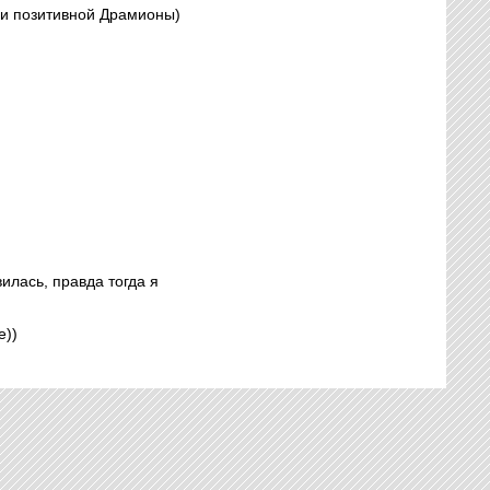
 и позитивной Драмионы)
илась, правда тогда я
е))