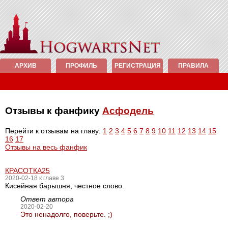
АРХИВ
ПРОФИЛЬ
РЕГИСТРАЦИЯ
ПРАВИЛА
Отзывы к фанфику
Асфодель
Перейти к отзывам на главу:
1
2
3
4
5
6
7
8
9
10
11
12
13
14
15
16
17
Отзывы на весь фанфик
КРАСОТКА25
2020-02-18 к главе 3
Кисейная барышня, честное слово.
Ответ автора
2020-02-20
Это ненадолго, поверьте. ;)