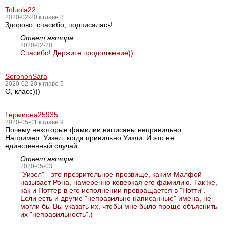
Toluola22
2020-02-20 к главе 3
Здорово, спасибо, подписалась!
Ответ автора
2020-02-20
Спасибо! Держите продолжение))
SorohonSara
2020-02-20 к главе 5
О, класс)))
Гермиона25935
2020-05-01 к главе 9
Почему некоторые фамилии написаны неправильно.
Например: Уизел, когда привильно Уизли. И это не
единственный случай.
Ответ автора
2020-05-03
"Уизел" - это презрительное прозвище, каким Малфой
называет Рона, намеренно коверкая его фамилию. Так же,
как и Поттер в его исполнении превращается в "Потти".
Если есть и другие "неправильно написанные" имена, не
могли бы Вы указать их, чтобы мне было проще объяснить
их "неправильность".)