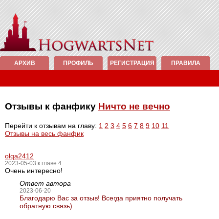
АРХИВ
ПРОФИЛЬ
РЕГИСТРАЦИЯ
ПРАВИЛА
Отзывы к фанфику
Ничто не вечно
Перейти к отзывам на главу:
1
2
3
4
5
6
7
8
9
10
11
Отзывы на весь фанфик
olqa2412
2023-05-03 к главе 4
Очень интересно!
Ответ автора
2023-06-20
Благодарю Вас за отзыв! Всегда приятно получать
обратную связь)