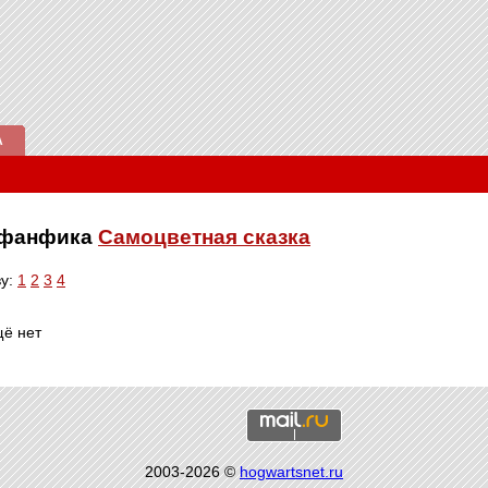
А
е фанфика
Самоцветная сказка
ву:
1
2
3
4
щё нет
2003-2026 ©
hogwartsnet.ru