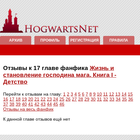
АРХИВ
ПРОФИЛЬ
РЕГИСТРАЦИЯ
ПРАВИЛА
Отзывы к 17 главе фанфика
Жизнь и
становление господина мага. Книга I -
Детство
Перейти к отзывам на главу:
1
2
3
4
5
6
7
8
9
10
11
12
13
14
15
16
17
18
19
20
21
22
23
24
25
26
27
28
29
30
31
32
33
34
35
36
37
38
39
40
41
42
43
44
45
46
Отзывы на весь фанфик
К данной главе отзывов ещё нет