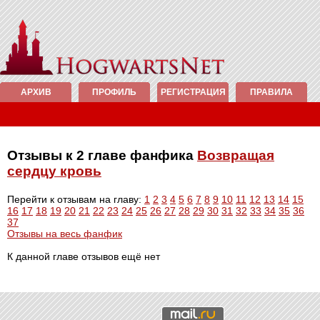
АРХИВ
ПРОФИЛЬ
РЕГИСТРАЦИЯ
ПРАВИЛА
Отзывы к 2 главе фанфика
Возвращая
сердцу кровь
Перейти к отзывам на главу:
1
2
3
4
5
6
7
8
9
10
11
12
13
14
15
16
17
18
19
20
21
22
23
24
25
26
27
28
29
30
31
32
33
34
35
36
37
Отзывы на весь фанфик
К данной главе отзывов ещё нет