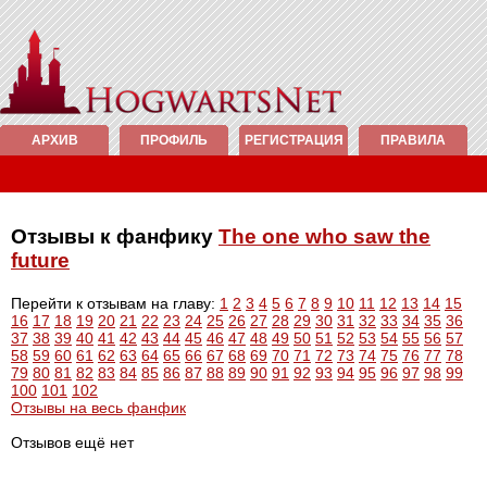
АРХИВ
ПРОФИЛЬ
РЕГИСТРАЦИЯ
ПРАВИЛА
Отзывы к фанфику
The one who saw the
future
Перейти к отзывам на главу:
1
2
3
4
5
6
7
8
9
10
11
12
13
14
15
16
17
18
19
20
21
22
23
24
25
26
27
28
29
30
31
32
33
34
35
36
37
38
39
40
41
42
43
44
45
46
47
48
49
50
51
52
53
54
55
56
57
58
59
60
61
62
63
64
65
66
67
68
69
70
71
72
73
74
75
76
77
78
79
80
81
82
83
84
85
86
87
88
89
90
91
92
93
94
95
96
97
98
99
100
101
102
Отзывы на весь фанфик
Отзывов ещё нет