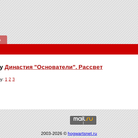
А
ку
Династия "Основатели". Рассвет
ву:
1
2
3
2003-2026 ©
hogwartsnet.ru