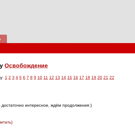
А
ку
Освобождение
ву:
1
2
3
4
5
6
7
8
9
10
11
12
13
14
15
16
17
18
19
20
21
22
 достаточно интересное, ждём продолжения:)
читать)