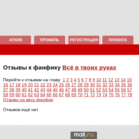
АРХИВ
ПРОФИЛЬ
РЕГИСТРАЦИЯ
ПРАВИЛА
Отзывы к фанфику
Всё в твоих руках
Перейти к отзывам на главу:
1
2
3
4
5
6
7
8
9
10
11
12
13
14
15
16
17
18
19
20
21
22
23
24
25
26
27
28
29
30
31
32
33
34
35
36
37
38
39
40
41
42
43
44
45
46
47
48
49
50
51
52
53
54
55
56
57
58
59
60
61
62
63
64
65
66
67
68
69
70
71
72
73
74
75
76
77
78
Отзывы на весь фанфик
Отзывов ещё нет