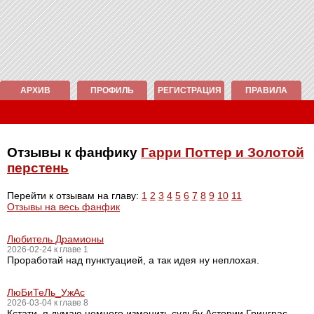
АРХИВ
ПРОФИЛЬ
РЕГИСТРАЦИЯ
ПРАВИЛА
Отзывы к фанфику
Гарри Поттер и Золотой
перстень
Перейти к отзывам на главу:
1
2
3
4
5
6
7
8
9
10
11
Отзывы на весь фанфик
Любитель Драмионы
2026-02-24 к главе 1
Проработай над пунктуацией, а так идея ну неплохая.
ЛюБиТеЛь_УжАс
2026-03-04 к главе 8
Кстати, я думаю немного изменить судьбу Астории Гринграс