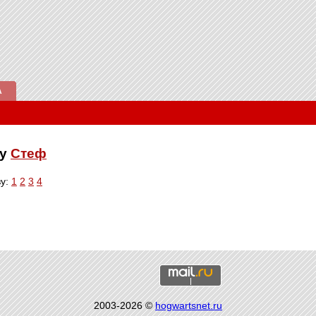
А
ку
Стеф
ву:
1
2
3
4
2003-2026 ©
hogwartsnet.ru