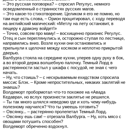
– Это русская поговорка? – спросил Регулус, немного
осведомленный о странностях русских магов.
– Это какое-то стихотворение. Целиком я его не помню, но
там еще есть слова, – Орион процитировал, с ходу переводя
на английский магический: «Метлу на лету остановит, в
пещеру к дракону войдет!»
– Точно, совсем про маму! – восхищенно произнес Регулус.
Отец и сын переглянулись и, осторожно ступая по лестнице,
направились вниз. Возле кухни они остановились и
прильнули к щелочке между косяком и неплотно прикрытой
дверью.
Валбурга стояла на середине кухни, уперев одну руку в бок,
а во второй держа волшебную палочку. Темный Лорд в
растерянности застыл у шкафа с посудой, не зная с чего
начать.
– Ну, что стоишь? – с нескрываемым ехидством спросила
миссис Блэк. – Кроме непростительных, никаких заклятий не
знаешь?
Волдеморт пробормотал что-то похожее на «Авада
Кедавра», но вслух произнести заклятье не решился.
– Ты так много шлялся неведомо где и хоть чему-нибудь
полезному научился? Что ты умеешь готовить?
– Овсянку... – растерянно пролепетал Темный Лорд.
– Овсянку ешь сам! – отрезала Валбурга. – Ну, хоть мясо с
овощами потушить способен?
Волдеморт обреченно вздохнул.