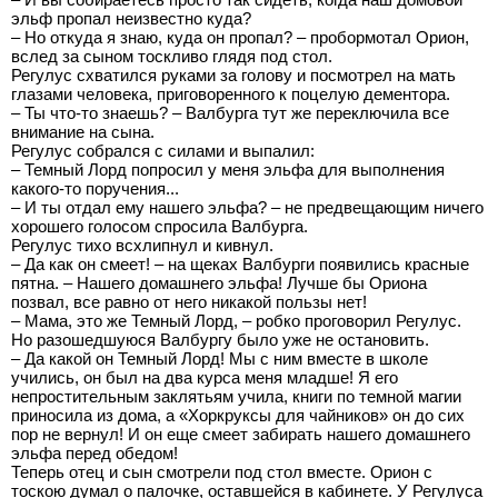
эльф пропал неизвестно куда?
– Но откуда я знаю, куда он пропал? – пробормотал Орион,
вслед за сыном тоскливо глядя под стол.
Регулус схватился руками за голову и посмотрел на мать
глазами человека, приговоренного к поцелую дементора.
– Ты что-то знаешь? – Валбурга тут же переключила все
внимание на сына.
Регулус собрался с силами и выпалил:
– Темный Лорд попросил у меня эльфа для выполнения
какого-то поручения...
– И ты отдал ему нашего эльфа? – не предвещающим ничего
хорошего голосом спросила Валбурга.
Регулус тихо всхлипнул и кивнул.
– Да как он смеет! – на щеках Валбурги появились красные
пятна. – Нашего домашнего эльфа! Лучше бы Ориона
позвал, все равно от него никакой пользы нет!
– Мама, это же Темный Лорд, – робко проговорил Регулус.
Но разошедшуюся Валбургу было уже не остановить.
– Да какой он Темный Лорд! Мы с ним вместе в школе
учились, он был на два курса меня младше! Я его
непростительным заклятьям учила, книги по темной магии
приносила из дома, а «Хоркруксы для чайников» он до сих
пор не вернул! И он еще смеет забирать нашего домашнего
эльфа перед обедом!
Теперь отец и сын смотрели под стол вместе. Орион с
тоскою думал о палочке, оставшейся в кабинете. У Регулуса