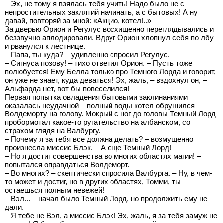
– Эх, не тому я взялась тебя учить! Надо было не с
непростительных заклятий начинать, а с бытовых! А ну
давай, повторяй за мной: «Акцио, котел!..»
За дверью Орион и Регулус восхищенно переглядывались и
беззвучно аплодировали. Вдруг Орион хлопнул себя по лбу
и рванулся к лестнице.
– Папа, ты куда? – удивленно спросил Регулус.
– Сигнуса позову! – тихо ответил Орион. – Пусть тоже
полюбуется! Ему Белла только про Темного Лорда и говорит,
он уже не знает, куда деваться! Эх, жаль, – вздохнул он, –
Альфарда нет, вот бы повеселился!
Первая попытка овладения бытовыми заклинаниями
оказалась неудачной – полный воды котел обрушился
Волдеморту на голову. Мокрый с ног до головы Темный Лорд
пробормотал какое-то ругательство на албанском, со
страхом глядя на Валбургу.
– Почему я за тебя все должна делать? – возмущенно
произнесла миссис Блэк. – А еще Темный Лорд!
– Но я достиг совершенства во многих областях магии! –
попытался оправдаться Волдеморт.
– Во многих? – скептически спросила Валбурга. – Ну, в чем-
то может и достиг, но в других областях, Томми, ты
остаешься полным невежей!
– Вэл... – начал было Темный Лорд, но продолжить ему не
дали.
– Я тебе не Вэл, а миссис Блэк! Эх, жаль, я за тебя замуж не