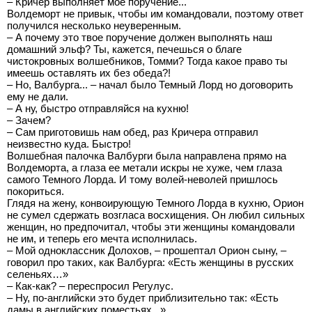
– Кричер выполняет мое поручение...
Волдеморт не привык, чтобы им командовали, поэтому ответ
получился несколько неуверенным.
– А почему это твое поручение должен выполнять наш
домашний эльф? Ты, кажется, печешься о благе
чистокровных волшебников, Томми? Тогда какое право ты
имеешь оставлять их без обеда?!
– Но, Валбурга... – начал было Темный Лорд но договорить
ему не дали.
– А ну, быстро отправляйся на кухню!
– Зачем?
– Сам приготовишь нам обед, раз Кричера отправил
неизвестно куда. Быстро!
Волшебная палочка Валбурги была направлена прямо на
Волдеморта, а глаза ее метали искры не хуже, чем глаза
самого Темного Лорда. И тому волей-неволей пришлось
покориться.
Глядя на жену, конвоирующую Темного Лорда в кухню, Орион
не сумел сдержать возгласа восхищения. Он любил сильных
женщин, но предпочитал, чтобы эти женщины командовали
не им, и теперь его мечта исполнилась.
– Мой одноклассник Долохов, – прошептал Орион сыну, –
говорил про таких, как Валбурга: «Есть женщины в русских
селеньях…»
– Как-как? – переспросил Регулус.
– Ну, по-английски это будет приблизительно так: «Есть
дамы в английских поместьях...».