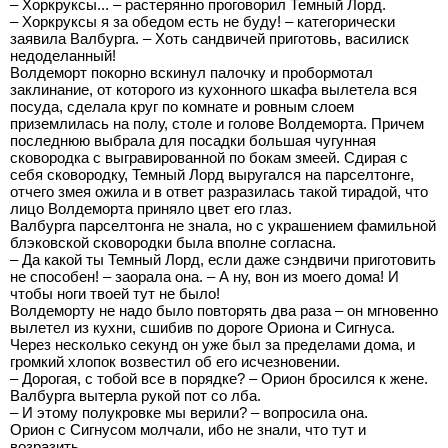
– Хоркруксы... – растерянно проговорил Темный Лорд.
– Хоркруксы я за обедом есть не буду! – категорически
заявила Валбурга. – Хоть сандвичей приготовь, василиск
недоделанный!
Волдеморт покорно вскинул палочку и пробормотал
заклинание, от которого из кухонного шкафа вылетела вся
посуда, сделала круг по комнате и ровным слоем
приземлилась на полу, столе и голове Волдеморта. Причем
последнюю выбрала для посадки большая чугунная
сковородка с выгравированной по бокам змеей. Сдирая с
себя сковородку, Темный Лорд выругался на парселтонге,
отчего змея ожила и в ответ разразилась такой тирадой, что
лицо Волдеморта приняло цвет его глаз.
Валбурга парселтонга не знала, но с украшением фамильной
блэковской сковородки была вполне согласна.
– Да какой ты Темный Лорд, если даже сэндвичи приготовить
не способен! – заорала она. – А ну, вон из моего дома! И
чтобы ноги твоей тут не было!
Волдеморту не надо было повторять два раза – он мгновенно
вылетел из кухни, сшибив по дороге Ориона и Сигнуса.
Через несколько секунд он уже был за пределами дома, и
громкий хлопок возвестил об его исчезновении.
– Дорогая, с тобой все в порядке? – Орион бросился к жене.
Валбурга вытерла рукой пот со лба.
– И этому полукровке мы верили? – вопросила она.
Орион с Сигнусом молчали, ибо не знали, что тут и
возразить.