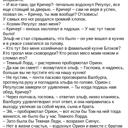
– И все-таки, где Кричер?- печально вздохнул Регулус, все
еще стоящий за дверью. – Кричер! – сам не веря в успех,
позвал он. – Кричер, ты жив вообще? Отзовись!
У самых его ног раздался громкий хлопок.
– Хозяин Регулус звал меня?
– Кричер! – юноша захлопал в ладоши. – У нас тут такое
было!
Эльф не стал спрашивать, что было – он уже вошел в кухню
и в ужасе схватился за голову.
– Кто тут без меня хозяйничал в фамильной кухне Блэков?
Кто трогал мои сковородки? Кто резал мясо моим ножом и
сломал его?
– Темный Лорд, – растерянно пробормотал Орион.
– Да как он смеет! – возмутился эльф. – Госпожа, я надеюсь,
больше вы не пустите его на нашу кухню!
– Не пустим, – почти ласково проговорила Валбурга,
протянула руку и погладила эльфа по голове. Орион с
Регулусом замерли от удивления. – Ты когда подашь нам
обед, Кричер?
– Через полчаса, госпожа, – ответил эльф, низко кланяясь.
Валбургу удовлетворил этот ответ, и она направилась к
выходу, увлекая за собой мужа, сына и брата.
– Эй, – пробормотал Орион, – вот если бы Том на ней тогда
женился, не было бы у нас Темного Лорда.
– Зато была бы Темная Леди, – возразил Сигнус.
– Нет в жизни счастья, – вздохнул Орион и вместе с братом