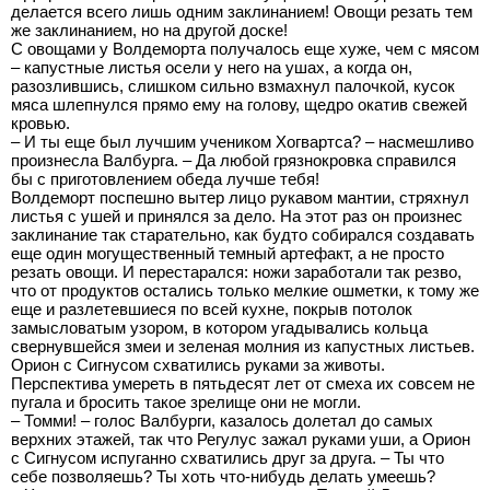
делается всего лишь одним заклинанием! Овощи резать тем
же заклинанием, но на другой доске!
С овощами у Волдеморта получалось еще хуже, чем с мясом
– капустные листья осели у него на ушах, а когда он,
разозлившись, слишком сильно взмахнул палочкой, кусок
мяса шлепнулся прямо ему на голову, щедро окатив свежей
кровью.
– И ты еще был лучшим учеником Хогвартса? – насмешливо
произнесла Валбурга. – Да любой грязнокровка справился
бы с приготовлением обеда лучше тебя!
Волдеморт поспешно вытер лицо рукавом мантии, стряхнул
листья с ушей и принялся за дело. На этот раз он произнес
заклинание так старательно, как будто собирался создавать
еще один могущественный темный артефакт, а не просто
резать овощи. И перестарался: ножи заработали так резво,
что от продуктов остались только мелкие ошметки, к тому же
еще и разлетевшиеся по всей кухне, покрыв потолок
замысловатым узором, в котором угадывались кольца
свернувшейся змеи и зеленая молния из капустных листьев.
Орион с Сигнусом схватились руками за животы.
Перспектива умереть в пятьдесят лет от смеха их совсем не
пугала и бросить такое зрелище они не могли.
– Томми! – голос Валбурги, казалось долетал до самых
верхних этажей, так что Регулус зажал руками уши, а Орион
с Сигнусом испуганно схватились друг за друга. – Ты что
себе позволяешь? Ты хоть что-нибудь делать умеешь?