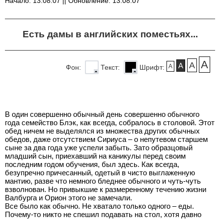
Начало: 13.08.07 || Обновление: 13.08.07
Есть дамы в английских поместьях...
A
A
A
A
Фон:
Текст:
Шрифт:
В один совершенно обычный день совершенно обычного
года семейство Блэк, как всегда, собралось в столовой. Этот
обед ничем не выделялся из множества других обычных
обедов, даже отсутствием Сириуса – о непутевом старшем
сыне за два года уже успели забыть. Зато образцовый
младший сын, приехавший на каникулы перед своим
последним годом обучения, был здесь. Как всегда,
безупречно причесанный, одетый в чисто выглаженную
мантию, разве что немного бледнее обычного и чуть-чуть
взволнован. Но привыкшие к размеренному течению жизни
Валбурга и Орион этого не замечали.
Все было как обычно. Не хватало только одного – еды.
Почему-то никто не спешил подавать на стол, хотя давно