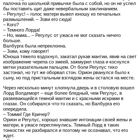
палочка по школьной привычке была с собой, но он не успел
бы поставить щит даже невербальным заклинанием.
– Регулус! – голос матери вывел юношу из печальных
размышлений. – Зови его сюда!
– Кого?
– Темного Лорда!
– Но, мама... – Регулус от ужаса не мог сказать ничего
больше.
Валбурга была непреклонна.
– Зови, кому говорят!
Юноша тяжело вздохнул, закатал рукав мантии, явив на свет
изображение черепа со змеей, зажмурил глаза и коснулся
метки указательным пальцем. От боли Регулус тихо
застонал, но тут же оборвал стон. Орион рванулся было к
сыну, но под пристальным взглядом жены остался на месте.
Через несколько минут хлопнула дверь и в столовую вошел
Лорд Волдеморт – еще более бледный, чем Регулус, в
развевающейся темной мантии и с красными искрами в
глазах. Он собирался что-то сказать, но Валбурга его
опередила.
– Томми! Где Кричер?
Орион и Регулус, хорошо знавшие интонации своей жены и
матери, в ужасе переглянулись. Темный Лорд в таких
тонкостях не разбирался и поэтому не осознавал, что его
ждет.