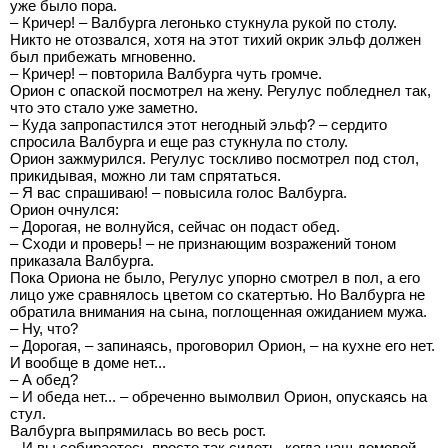
уже было пора.
– Кричер! – Валбурга легонько стукнула рукой по столу.
Никто не отозвался, хотя на этот тихий окрик эльф должен
был прибежать мгновенно.
– Кричер! – повторила Валбурга чуть громче.
Орион с опаской посмотрел на жену. Регулус побледнел так,
что это стало уже заметно.
– Куда запропастился этот негодный эльф? – сердито
спросила Валбурга и еще раз стукнула по столу.
Орион зажмурился. Регулус тоскливо посмотрел под стол,
прикидывая, можно ли там спрятаться.
– Я вас спрашиваю! – повысила голос Валбурга.
Орион очнулся:
– Дорогая, не волнуйся, сейчас он подаст обед.
– Сходи и проверь! – не признающим возражений тоном
приказала Валбурга.
Пока Ориона не было, Регулус упорно смотрел в пол, а его
лицо уже сравнялось цветом со скатертью. Но Валбурга не
обратила внимания на сына, поглощенная ожиданием мужа.
– Ну, что?
– Дорогая, – запинаясь, проговорил Орион, – на кухне его нет.
И вообще в доме нет...
– А обед?
– И обеда нет... – обреченно вымолвил Орион, опускаясь на
стул.
Валбурга выпрямилась во весь рост.
– И вы собираетесь просто так сидеть, когда наш домовой