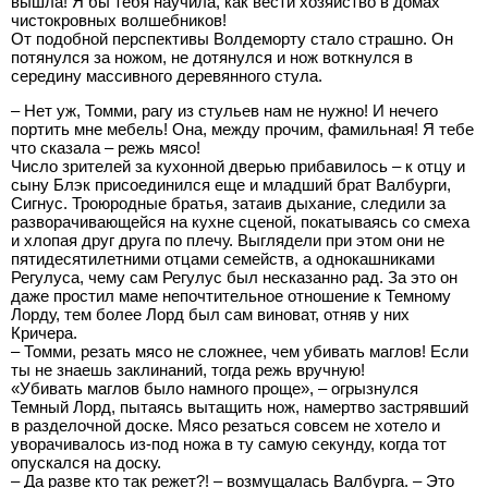
вышла! Я бы тебя научила, как вести хозяйство в домах
чистокровных волшебников!
От подобной перспективы Волдеморту стало страшно. Он
потянулся за ножом, не дотянулся и нож воткнулся в
середину массивного деревянного стула.
– Нет уж, Томми, рагу из стульев нам не нужно! И нечего
портить мне мебель! Она, между прочим, фамильная! Я тебе
что сказала – режь мясо!
Число зрителей за кухонной дверью прибавилось – к отцу и
сыну Блэк присоединился еще и младший брат Валбурги,
Сигнус. Троюродные братья, затаив дыхание, следили за
разворачивающейся на кухне сценой, покатываясь со смеха
и хлопая друг друга по плечу. Выглядели при этом они не
пятидесятилетними отцами семейств, а однокашниками
Регулуса, чему сам Регулус был несказанно рад. За это он
даже простил маме непочтительное отношение к Темному
Лорду, тем более Лорд был сам виноват, отняв у них
Кричера.
– Томми, резать мясо не сложнее, чем убивать маглов! Если
ты не знаешь заклинаний, тогда режь вручную!
«Убивать маглов было намного проще», – огрызнулся
Темный Лорд, пытаясь вытащить нож, намертво застрявший
в разделочной доске. Мясо резаться совсем не хотело и
уворачивалось из-под ножа в ту самую секунду, когда тот
опускался на доску.
– Да разве кто так режет?! – возмущалась Валбурга. – Это