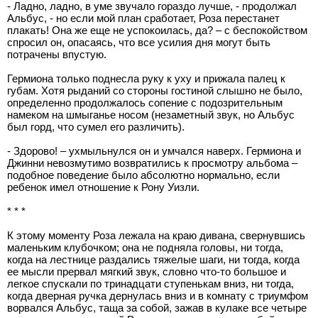
- Ладно, ладно, в уме звучало гораздо лучше, - продолжал
Альбус, - но если мой план сработает, Роза перестанет
плакать! Она же еще не успокоилась, да? – с беспокойством
спросил он, опасаясь, что все усилия дня могут быть
потрачены впустую.
Гермиона только поднесла руку к уху и прижала палец к
губам. Хотя рыданий со стороны гостиной слышно не было,
определенно продолжалось сопение с подозрительным
намеком на шмыганье носом (незаметный звук, но Альбус
был горд, что сумел его различить).
- Здорово! – ухмыльнулся он и умчался наверх. Гермиона и
Джинни невозмутимо возвратились к просмотру альбома –
подобное поведение было абсолютно нормально, если
ребенок имел отношение к Рону Уизли.
* * *
К этому моменту Роза лежала на краю дивана, свернувшись
маленьким клубочком; она не подняла головы, ни тогда,
когда на лестнице раздались тяжелые шаги, ни тогда, когда
ее мысли прервал мягкий звук, словно что-то большое и
легкое спускали по тринадцати ступенькам вниз, ни тогда,
когда дверная ручка дернулась вниз и в комнату с триумфом
ворвался Альбус, таща за собой, зажав в кулаке все четыре