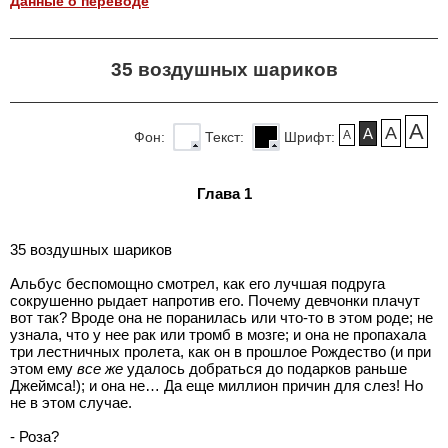
Данные о переводе
35 воздушных шариков
A
A
A
A
Фон:
Текст:
Шрифт:
Глава 1
35 воздушных шариков
Альбус беспомощно смотрел, как его лучшая подруга
сокрушенно рыдает напротив его. Почему девчонки плачут
вот так? Вроде она не поранилась или что-то в этом роде; не
узнала, что у нее рак или тромб в мозге; и она не пропахала
три лестничных пролета, как он в прошлое Рождество (и при
этом ему
все же
удалось добраться до подарков раньше
Джеймса!); и она не… Да еще миллион причин для слез! Но
не в этом случае.
- Роза?