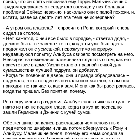
понял, что он опять напомнил ему Гарри. Мальчик лишь с
трудом удержался от сердитого взгляда: у них большая
проблема! Сейчас неважно, насколько они с папой похожи, и,
кстати, разве за десять лет эта тема не исчерпана?
- А утром она плакала? – спросил он Рона, который теперь
сидел за столом.
- Нет, кажется, с ней все было в порядке, - ответил дядя, -
должно быть, ее завело что-то, когда ты уже был здесь, -
продолжил он с усмешкой, невозмутимо игнорируя
неудавшуюся попытку Альбуса свирепо посмотреть на него.
Невзирая на нежелание племянника слушать о том, как его
присутствие в доме Уизли стало отправной точкой для
сумасшествия лучшей подруги, он добавил:
- Когда ты позвонил в дверь, она и правда обрадовалась –
подумала, что это один из почтальонов-магглов, к нам они
приходят не так часто, как к вам. И она как бы расстроилась,
когда ты пришел. Без понятия, почему.
Рон погрузился в раздумья, Альбус сполз ниже на стуле, и
никто из них не поднял глаза, когда на кухню поспешно
зашли Гермиона и Джинни с кучей сумок.
Обе женщины занялись раскладыванием непонятных
предметов по шкафам и лишь потом обернулись к Рону и
Альбусу. Мальчик не понял, почему его мама ходила за
покупками вместе с Гермионой, но подозревал, что это,