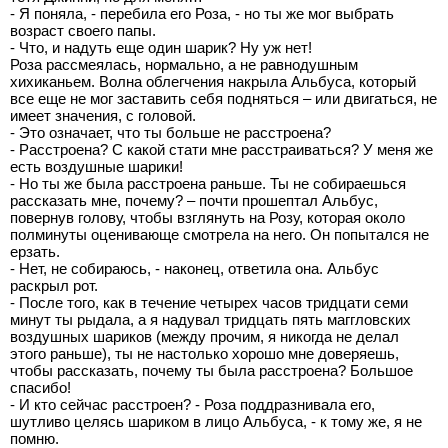
- Я поняла, - перебила его Роза, - но ты же мог выбрать
возраст своего папы.
- Что, и надуть еще один шарик? Ну уж нет!
Роза рассмеялась, нормально, а не равнодушным
хихиканьем. Волна облегчения накрыла Альбуса, который
все еще не мог заставить себя подняться – или двигаться, не
имеет значения, с головой.
- Это означает, что ты больше не расстроена?
- Расстроена? С какой стати мне расстраиваться? У меня же
есть воздушные шарики!
- Но ты же была расстроена раньше. Ты не собираешься
рассказать мне, почему? – почти прошептал Альбус,
повернув голову, чтобы взглянуть на Розу, которая около
полминуты оценивающе смотрела на него. Он попытался не
ерзать.
- Нет, не собираюсь, - наконец, ответила она. Альбус
раскрыл рот.
- После того, как в течение четырех часов тридцати семи
минут ты рыдала, а я надувал тридцать пять маггловских
воздушных шариков (между прочим, я никогда не делал
этого раньше), ты не настолько хорошо мне доверяешь,
чтобы рассказать, почему ты была расстроена? Большое
спасибо!
- И кто сейчас расстроен? - Роза поддразнивала его,
шутливо целясь шариком в лицо Альбуса, - к тому же, я не
помню.