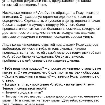
угла, одеяло родителей Розы, представляющее собой
огромный неряшливый тюк.
Несколько мгновений Альбус не обращал на Розу никакого
внимания. Он развернул огромное одеяло и открыл его
содержимое. Сделав это, он уселся в центр одеяла и начал
бросать шарики в лучшую подругу. Их у него было
предостаточно, так как вся большая «посылка», которую он
доставил, состояла единственно из воздушных шариков,
которые он надувал в течение последних сорока минут.
Лишь когда наполовину скрытой под шарами Розе удалось
выбраться, ее нижняя губа, оттопыриваясь, начала
превращаться в то, что ей самой казалось надутыми губами,
но Альбуса было не одурачить. Он ухмыльнулся,
пробираясь к ней, опираясь на сиденье дивана.
- Тебе нравится подарок? – спросил он невинно, стараясь не
пыхтеть. Он не ожидал, что будет почти на грани обморока.
- Сколько шариков ты надул? – ответила Роза, уклоняясь от
ответа.
- Тридцать пять, - прохрипел Альбус, - но не меняй тему.
Теперь я снова твой герой?
- Почему тридцать пять?
- Потому что это возраст самого дорогого для нас человека –
мамы. Ну, в смысле, не твоей мамы. Для тебя, конечно, это
тетя Джинни, но для меня…