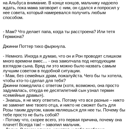
на Альбуса внимание. В конце концов, мальчику надоело
ждать, пока мама заговорит с ним, он сдался и попросил у
нее совета, который намеревался получить любым
способом.
- Мам? Что делает папа, когда ты расстроена? Или тетя
Гермиона?
Джинни Поттер тихо фыркнула.
- Немного. Иногда я думаю, что он и Рон проводят слишком
много времени вмес… - она замолчала под негодующим
взглядом сына. Вряд ли это можно было назвать самым
лучшим советом в подобной ситуации.
- Мам, без семейных драм, пожалуйста. Чего бы ты хотела,
чтобы кто-то сделал для тебя?
Джинни помедлила с ответом (хотя, возможно, она просто
задумалась, откуда ее десятилетний сын узнал термин
«семейные драмы»).
- Знаешь, я не могу ответить. Потому что все разные – никто
не заменит мне твоего отца, и никто не сможет быть для
Розы таким другом, каким являешься для нее ты. Почему бы
тебе просто не быть собой?
- Потому что, скорее всего, это первая причина, почему она
плачет! Всегда так! – завопил мальчик.