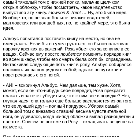
самый тяжелый том с нижней полки, мальчик щелчком
открыл обложку, чтобы посмотреть, какое издательство
выпустило эту книгу.
Flowson & Trent
… Ну, это была идея.
Вообще-то, он не знал больше никаких издателей,
маггловских или волшебных, но, по крайней мере, это была
идея.
Альбус попытался поставить книгу на место, но она не
вмещалась. Если бы он умел ругаться, он бы использовал
парочку крепких выражений. Роза убьет его за копание в ее
вещах. Сейчас ему просто
придется
поменять порядок книг
во всем шкафу, чтобы его смерть была хотя бы оправданна.
Вытаскивая следующие пять книг в ряду, Альбус собирался
положить их на пол рядом с собой; однако по пути книги
повстречалась с его ногой.
- АЙ! – вскрикнул Альбус. Чем дальше, тем хуже. Хотя,
может, если он что-нибудь себе повредит, Роза прекратит
плакать и захочет убедиться, что с ним все в порядке? Нет,
глупая идея: она только еще больше расплачется из-за того,
что ее лучший друг – полный придурок. Убирая самый
большой том с внезапно ставшей весьма чувствительной
ноги, он удивился, когда из-под обложки выпал разноцветный
сверток. Совсем не похоже на Розу – складывать вещи не на
их места.