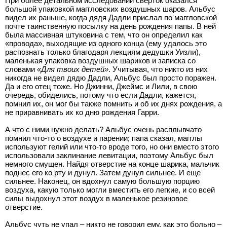
При более детальном исследовании сверток оказался
большой упаковкой маггловских воздушных шаров. Альбус
видел их раньше, когда дядя Дадли прислал по маггловской
почте таинственную посылку на день рождения папы. В ней
была массивная штуковина с тем, что он определил как
«провода», выходящие из одного конца (ему удалось это
распознать только благодаря лекциям дедушки Уизли),
маленькая упаковка воздушных шариков и записка со
словами
«Для твоих детей»
. Учитывая, что никто из них
никогда не видел дядю Дадли, Альбус был просто поражен.
Да и его отец тоже. Но Джинни, Джеймс и Лили, в свою
очередь, обиделись, потому что если Дадли, кажется,
помнил их, он мог бы также помнить и об их днях рождения, а
не приравнивать их ко дню рождения Гарри.
А что с ними нужно делать? Альбус очень расплывчато
помнил что-то о воздухе и парении; папа сказал, магглы
используют гелий или что-то вроде того, но они вместо этого
использовали заклинание левитации, поэтому Альбус был
немного смущен. Найдя отверстие на конце шарика, мальчик
поднес его ко рту и дунул. Затем дунул сильнее. И еще
сильнее. Наконец, он вдохнул самую большую порцию
воздуха, какую только могли вместить его легкие, и со всей
силы выдохнул этот воздух в маленькое резиновое
отверстие.
Альбус чуть не упал – никто не говорил ему, как это больно –