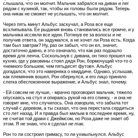
слышала, что он молчит. Мальчик забрался на диван и лег
рядом с кузиной, так, чтобы их головы были рядом. Теперь
она никак не сможет не услышать, что он молчит.
Через пять минут Альбус заскучал, а Роза все еще
всхлипывала. Ее рыдания вновь становились все громче, и у
мальчика иссякли все идеи. Потянув ее за волосы и не
получив ответа, он задумался, а не хочет ли Роза есть. Когда
там был завтрак? Ну, раз он забыл, что он ел, значит,
достаточно давно, и это означало, что как раз подошло
время для ленча. Соскользнув с дивана, он тихо прошел на
кухню, где у раковины стоял дядя Рон, бормочущий что-то о
«немного большем, чем пятьдесят футов». Альбус
догадался, что это наверняка о квиддиче. Однако, услышав,
как племянник вошел, Рон обернулся, и его лицо приняло
слегка обеспокоенное выражение, и Альбус знал, почему.
- Ей совсем не лучше, - мрачно проговорил мальчик, тяжело
опускаясь на стул и опираясь рукой на его спинку, - и она не
говорит мне, что случилось. Она
говорила
, что забыла тот
случай с деревом, а ты сказал, что она перестала сердиться
сто лет назад. И я правда был милым в последнее время, ну,
не считая той драки с Джеймсом, но Роза даже не знает об
этом. Я не знаю, что я сделал
не так
.
Рон то ли состроил гримасу, то ли ухмыльнулся. Альбус