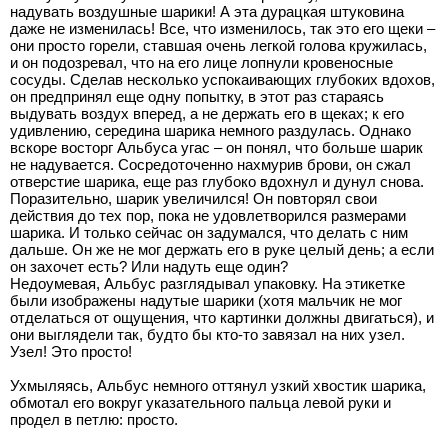
надувать воздушные шарики! А эта дурацкая штуковина
даже не изменилась! Все, что изменилось, так это его щеки –
они просто горели, ставшая очень легкой голова кружилась,
и он подозревал, что на его лице лопнули кровеносные
сосуды. Сделав несколько успокаивающих глубоких вдохов,
он предпринял еще одну попытку, в этот раз стараясь
выдувать воздух вперед, а не держать его в щеках; к его
удивлению, середина шарика немного раздулась. Однако
вскоре восторг Альбуса угас – он понял, что больше шарик
не надувается. Сосредоточенно нахмурив брови, он сжал
отверстие шарика, еще раз глубоко вдохнул и дунул снова.
Поразительно, шарик увеличился! Он повторял свои
действия до тех пор, пока не удовлетворился размерами
шарика. И только сейчас он задумался, что делать с ним
дальше. Он же не мог держать его в руке целый день; а если
он захочет есть? Или надуть еще один?
Недоумевая, Альбус разглядывал упаковку. На этикетке
были изображены надутые шарики (хотя мальчик не мог
отделаться от ощущения, что картинки должны двигаться), и
они выглядели так, будто бы кто-то завязал на них узел.
Узел! Это просто!
Ухмыляясь, Альбус немного оттянул узкий хвостик шарика,
обмотал его вокруг указательного пальца левой руки и
продел в петлю: просто.