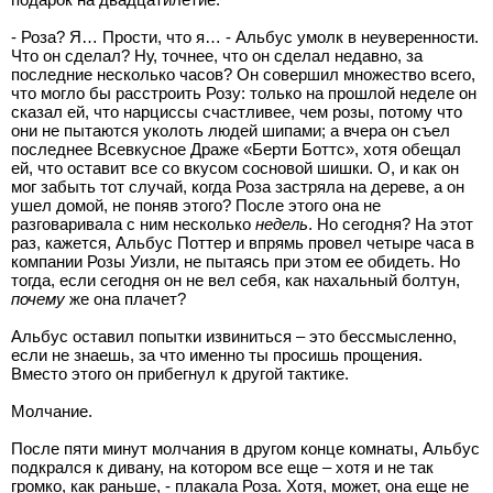
- Роза? Я… Прости, что я… - Альбус умолк в неуверенности.
Что он сделал? Ну, точнее, что он сделал недавно, за
последние несколько часов? Он совершил множество всего,
что могло бы расстроить Розу: только на прошлой неделе он
сказал ей, что нарциссы счастливее, чем розы, потому что
они не пытаются уколоть людей шипами; а вчера он съел
последнее Всевкусное Драже «Берти Боттс», хотя обещал
ей, что оставит все со вкусом сосновой шишки. О, и как он
мог забыть тот случай, когда Роза застряла на дереве, а он
ушел домой, не поняв этого? После этого она не
разговаривала с ним несколько
недель
. Но сегодня? На этот
раз, кажется, Альбус Поттер и впрямь провел четыре часа в
компании Розы Уизли, не пытаясь при этом ее обидеть. Но
тогда, если сегодня он не вел себя, как нахальный болтун,
почему
же она плачет?
Альбус оставил попытки извиниться – это бессмысленно,
если не знаешь, за что именно ты просишь прощения.
Вместо этого он прибегнул к другой тактике.
Молчание.
После пяти минут молчания в другом конце комнаты, Альбус
подкрался к дивану, на котором все еще – хотя и не так
громко, как раньше, - плакала Роза. Хотя, может, она еще не