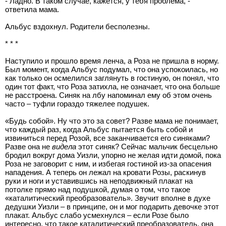
- Ладно. В таком случае, кажется, у тебя проблема, -
ответила мама.
Альбус вздохнул. Родители бесполезны.
* * *
Наступило и прошло время ленча, а Роза не пришла в норму.
Был момент, когда Альбус подумал, что она успокоилась, но
как только он осмелился заглянуть в гостиную, он понял, что
один тот факт, что Роза затихла, не означает, что она больше
не расстроена. Синяк на лбу напоминал ему об этом очень
часто – туфли гораздо тяжелее подушек.
«Будь собой». Ну что это за совет? Разве мама не понимает,
что каждый раз, когда Альбус пытается быть собой и
извиниться перед Розой, все заканчивается его синяками?
Разве она не
видела
этот синяк? Сейчас мальчик бесцельно
бродил вокруг дома Уизли, упорно не желая идти домой, пока
Роза не заговорит с ним, и избегая гостиной из-за опасения
нападения. А теперь он лежал на кровати Розы, раскинув
руки и ноги и уставившись на неподвижный плакат на
потолке прямо над подушкой, думая о том, что такое
«каталитический преобразователь». Звучит вполне в духе
дедушки Уизли – в принципе, он и мог подарить девочке этот
плакат. Альбус слабо усмехнулся – если Розе было
интересно, что такое каталитический преобразователь, она