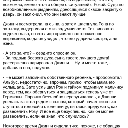
возможно, имело что-то общее с ситуацией с Розой. Судя по
возобновленным рыданиям, доносящимся сквозь закрытую
дверь, он заключил, что они знают лучше.
Джинни посмотрела на сына, а затем шлепнула Рона по
затылку, выдергивая его из задумчивости. Тот виновато
поднял глаза, но его лицо приняло настороженное
выражение, когда он увидел, что его ударила сестра, а не
жена.
- А это за что? – сердито спросил он.
- За подрыв боевого духа сына твоего лучшего друга! –
рассерженно парировала Джинни. – Ну, и моего тоже, -
добавила она, подумав.
- Не может запомнить собственного ребенка, - пробормотал
Альбус, недостаточно, впрочем, громко, чтобы мама его
услышала. Зато услышал Рон и тайком подмигнул мальчику
перед тем, как обернуться и защищаться теперь уже от
Гермионы. Парочка беззлобно переругивалась, а Джинни
уселась за стол рядом с сыном, который начал тихонько
стучаться головой о столешницу, пытаясь придумать, как
развеселить Розу. И все еще безуспешно. Как он мог ее
развеселить, если не знал, что случилось?
Некоторое время Джинни сидела тихо, похоже, не обращая