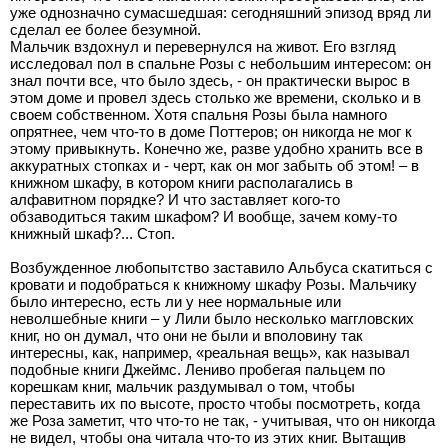
уже однозначно сумасшедшая: сегодняшний эпизод вряд ли
сделал ее более безумной.
Мальчик вздохнул и перевернулся на живот. Его взгляд
исследовал пол в спальне Розы с небольшим интересом: он
знал почти все, что было здесь, - он практически вырос в
этом доме и провел здесь столько же времени, сколько и в
своем собственном. Хотя спальня Розы была намного
опрятнее, чем что-то в доме Поттеров; он никогда не мог к
этому привыкнуть. Конечно же, разве удобно хранить все в
аккуратных стопках и - черт, как он мог забыть об этом! – в
книжном шкафу, в котором книги располагались в
алфавитном порядке? И что заставляет кого-то
обзаводиться таким шкафом? И вообще, зачем кому-то
книжный шкаф?... Стоп.
Возбужденное любопытство заставило Альбуса скатиться с
кровати и подобраться к книжному шкафу Розы. Мальчику
было интересно, есть ли у нее нормальные или
неволшебные книги – у Лили было несколько маггловских
книг, но он думал, что они не были и вполовину так
интересны, как, например, «реальная вещь», как называл
подобные книги Джеймс. Лениво пробегая пальцем по
корешкам книг, мальчик раздумывал о том, чтобы
переставить их по высоте, просто чтобы посмотреть, когда
же Роза заметит, что что-то не так, - учитывая, что он никогда
не видел, чтобы она читала что-то из этих книг. Вытащив