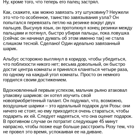
Ну, кроме того, что теперь его палец застрял.
Как, скажите, как можно завязать эту штуковину? Неужели
это что-то особенное, таинство завязывания узла? Он
попытался перевязать петлю на резинке вокруг двух
пальцев. Высунув язык, он протолкнул конец резинки между
пальцами и потянул, быстро убирая пальцы, пока ловушка
(сейчас он начинал думать об этом именно так) не стала
слишком тесной. Сделано! Один идеально завязанный
шарик.
Альбус осторожно выглянул в коридор, чтобы убедиться,
что поблизости никого нет; весьма довольный, он быстро
достиг центра комнаты и принялся кланяться четыре раза,
по одному на каждый угол комнаты. Просто он немного
гордился своим достижением.
Вдохновленный первым успехом, мальчик рьяно атаковал
упаковку шариков: он хотел изучить свой
новоприобретенный талант. Он подумал, что, возможно,
воздушные шарики – это идеальный подарок для Розы: они
ничего не стоят, но ему приходится очень стараться, чтобы
подарить их ей. Следует надеяться, что она оценит подарок.
В противном случае он потратит следующие 45 минут
напрасно, чтобы позже еще больше расстроить Розу тем, что
не провел это время, успокаивая ее на диване.