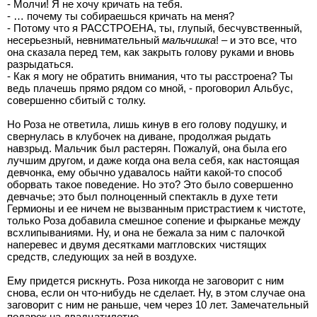
- Молчи! Я не хочу кричать на тебя.
- … почему ты собираешься кричать на меня?
- Потому что я РАССТРОЕНА, ты, глупый, бесчувственный,
несерьезный, невнимательный
мальчишка
! – и это все, что
она сказала перед тем, как закрыть голову руками и вновь
разрыдаться.
- Как я могу не обратить внимания, что ты расстроена? Ты
ведь плачешь прямо рядом со мной, - проговорил Альбус,
совершенно сбитый с толку.
Но Роза не ответила, лишь кинув в его голову подушку, и
свернулась в клубочек на диване, продолжая рыдать
навзрыд. Мальчик был растерян. Пожалуй, она была его
лучшим другом, и даже когда она вела себя, как настоящая
девчонка, ему обычно удавалось найти какой-то способ
оборвать такое поведение. Но это? Это было совершенно
девчачье; это был полноценный спектакль в духе тети
Гермионы и ее ничем не вызванным пристрастием к чистоте,
только Роза добавила смешное сопение и фырканье между
всхлипываниями. Ну, и она не бежала за ним с палочкой
наперевес и двумя десятками маггловских чистящих
средств, следующих за ней в воздухе.
Ему придется рискнуть. Роза никогда не заговорит с ним
снова, если он что-нибудь не сделает. Ну, в этом случае она
заговорит с ним не раньше, чем через 10 лет. Замечательный
подарок на двадцатилетие.