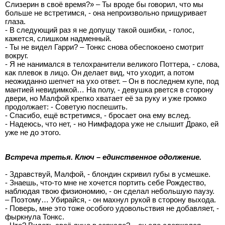
Слизерин в своё время?» – Ты вроде бы говорил, что мы
больше не встретимся, - она непроизвольно прищуривает
глаза.
- В следующий раз я не допущу такой ошибки, - голос,
кажется, слишком надменный.
- Ты не видел Гарри? – Тонкс снова обеспокоено смотрит
вокруг.
- Я не нанимался в телохранители великого Поттера, - слова,
как плевок в лицо. Он делает вид, что уходит, а потом
неожиданно шепчет на ухо ответ. – Он в последнем купе, под
мантией невидимкой… На полу, - девушка рвется в сторону
двери, но Малфой крепко хватает её за руку и уже громко
продолжает: - Советую поспешить.
- Спасибо, ещё встретимся, - бросает она ему вслед.
- Надеюсь, что нет, - но Нимфадора уже не слышит Драко, ей
уже не до этого.
Встреча третья. Ключ – единственное одолжение.
- Здравствуй, Малфой, - блондин скривил губы в усмешке.
- Знаешь, что-то мне не хочется портить себе Рождество,
наблюдая твою физиономию, - он сделал небольшую паузу.
– Поэтому… Убирайся, - он махнул рукой в сторону выхода.
- Поверь, мне это тоже особого удовольствия не добавляет, -
фыркнула Тонкс.