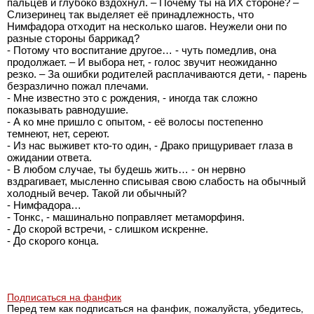
пальцев и глубоко вздохнул. – Почему ты на ИХ стороне? –
Слизеринец так выделяет её принадлежность, что
Нимфадора отходит на несколько шагов. Неужели они по
разные стороны баррикад?
- Потому что воспитание другое… - чуть помедлив, она
продолжает. – И выбора нет, - голос звучит неожиданно
резко. – За ошибки родителей расплачиваются дети, - парень
безразлично пожал плечами.
- Мне известно это с рождения, - иногда так сложно
показывать равнодушие.
- А ко мне пришло с опытом, - её волосы постепенно
темнеют, нет, сереют.
- Из нас выживет кто-то один, - Драко прищуривает глаза в
ожидании ответа.
- В любом случае, ты будешь жить… - он нервно
вздрагивает, мысленно списывая свою слабость на обычный
холодный вечер. Такой ли обычный?
- Нимфадора…
- Тонкс, - машинально поправляет метаморфиня.
- До скорой встречи, - слишком искренне.
- До скорого конца.
Подписаться на фанфик
Перед тем как подписаться на фанфик, пожалуйста, убедитесь,