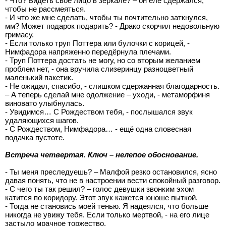
- Что? Видеть своё лицо в зеркале? – он еле сдержался,
чтобы не рассмеяться.
- И что же мне сделать, чтобы ты почтительно заткнулся,
мм? Может подарок подарить? - Драко скорчил недовольную
гримасу.
- Если только труп Поттера или булочки с корицей, -
Нимфадора напряженно передёрнула плечами.
- Труп Поттера достать не могу, но со вторым желанием
проблем нет, - она вручила слизеринцу разноцветный
маленький пакетик.
- Не ожидал, спасибо, - слишком сдержанная благодарность.
– А теперь сделай мне одолжение – уходи, - метаморфиня
виновато улыбнулась.
- Увидимся… С Рождеством тебя, - послышался звук
удаляющихся шагов.
- С Рождеством, Нимфадора… - ещё одна словесная
подачка пустоте.
Встреча четвертая. Ключ – нелепое обоснование.
- Ты меня преследуешь? – Малфой резко остановился, ясно
давая понять, что не в настроении вести спокойный разговор.
- С чего ты так решил? – голос девушки звонким эхом
катится по коридору. Этот звук кажется юноше пыткой.
- Тогда не становись моей тенью. Я надеялся, что больше
никогда не увижу тебя. Если только мертвой, - на его лице
застыло мрачное торжество.