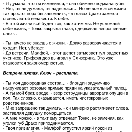
- Я думала, что ты изменился, - она обижено поджала губы.
- Нет, ты не думала, ты надеялась… Но не всё в этой жизни
так просто, пора бы запомнить, - в глазах Драко зажегся
огонек лютой ненависти. К себе.
- В этой жизни всё будет так, как хотим мы. Не усложняй
себе жизнь, - Тонкс закрыла глаза, сдерживая непрошенные
слезы.
- Ты ничего не знаешь о жизни, - Драко разворачивается и
уходит. Нет, убегает.
- До встречи, Малфой, - этот шепот затмевает гул радостных
учеников. Гриффиндор выиграл у Слизерина. Это уже
становится закономерностью.
Встреча пятая. Ключ – расплата.
- Ты моя двоюродная сестра… - блондин задумчиво
накручивает розовые прямые пряди на указательный палец.
- А ты мой брат, вроде, - взор сотрудницы аврората опущен в
пол. Так сложно, оказывается, иметь чистокровных
родственников.
- Мне запрещено так думать, - он манерно растягивает слова,
заставляя девушку поморщиться.
- А мне можно, - в такт ему отвечает Тонкс, не замечая, как
уголки губ Драко приподнимаются.
- Твоя привилегия, - Малфой отпустил яркий локон из