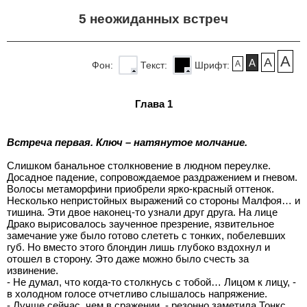
5 неожиданных встреч
A
A
A
A
Фон:
Текст:
Шрифт:
Глава 1
Встреча первая. Ключ – натянутое молчание.
Слишком банальное столкновение в людном переулке.
Досадное падение, сопровождаемое раздражением и гневом.
Волосы метаморфини приобрели ярко-красный оттенок.
Несколько непристойных выражений со стороны Малфоя… и
тишина. Эти двое наконец-то узнали друг друга. На лице
Драко вырисовалось заученное презрение, язвительное
замечание уже было готово слететь с тонких, побелевших
губ. Но вместо этого блондин лишь глубоко вздохнул и
отошел в сторону. Это даже можно было счесть за
извинение.
- Не думал, что когда-то столкнусь с тобой… Лицом к лицу, -
в холодном голосе отчетливо слышалось напряжение.
- Лучше сейчас, чем в сражении, - резонно заметила Тонкс.