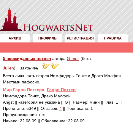
АРХИВ
ПРОФИЛЬ
РЕГИСТРАЦИЯ
ПРАВИЛА
5 неожиданных встреч
автора
G-moll
(бета:
Julien
)
закончен
Всего лишь пять встреч Нимфадоры Тонкс и Драко Малфоя.
Местами пафосно...
Mир Гарри Поттера:
Гарри Поттер
Нимфадора Тонкс, Драко Малфой
Angst || категория не указана || G || Размер: мини || Глав: 1 ||
Прочитано: 5349 || Отзывов:
4
|| Подписано: 1
Предупреждения: нет
Начало: 22.08.09 || Обновление: 22.08.09