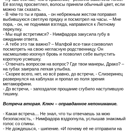
Её взгляд просветлел, волосы приняли обычный цвет, если
можно так сказать.
- В чём-то ты и права, - он небрежным жестом поправил
выбившуюся светлую прядку и посмотрел на часы. – Мне
пора, - он, не поднимая взгляда, направился к Лютному
переулку.
- Мы ещё встретимся? - Нимфадора закусила губу в
ожидании ответа.
- А тебе это так важно? – Малфой все-таки соизволил
посмотреть на свою негласную родственницу. Он
насмешливо изогнул бровь и позволил себе выпустить
короткую усмешку.
- Отвечать вопросом на вопрос? Где твои манеры, Драко? –
на губах заиграла легкая улыбка.
- Скорее всего, нет, но всё равно, до встречи, - Слизеринец
развернулся на каблуках и пропал из поля зрения
метаморфини.
- До встречи, - запоздалое прощание сгубило наступившую
тишину.
Встреча вторая. Ключ – оправданное непонимание.
- Какая встреча… Не знал, что ты отвечаешь за мою
безопасность, - Нимфадора вздрогнула, услышав знакомый
голос со спины.
- Не дождешься, - шипение. «И почему её не отправили на