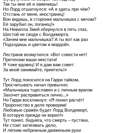
Так ты мне её и заменишь!
Но Лорд отшатнулся: «А я здесь при чём?
Отстань от меня, иностранец!
Вон видишь, в сторонке мальчишка с мечом?
Её зарубил он, поганец!»
На Невилла Змей обернулся в пять глаз,
Шестой не сводя с Волдеморта.
«Зачем мне мальчишка? А ты вот как раз
Подходишь и цветом и мордой».
Лестранж возмутился: «Вот совести нет!
Претензии ваши некстати!
Я тоже вдовец! И я дам вам совет:
За мной занимайте, приятель!»
Тут Лорд покосился на Гарри тайком,
Просчитывать начал привычно:
«Мальчишка тщеславен и с личным врагом
Захочет расправиться лично...»
Но Гарри воскликнул: «Я понял расчёт!
Пророчество в деле проверим!
Любовью сражён будет Лорд Волдеморт,
В которую прежде не верил!»
Тут понял, бедняга, что смерть – пустяки,
Не стоит затягивать дело,
И лёгким небрежным движеньем руки