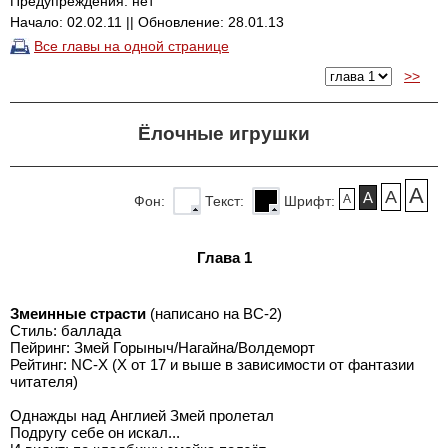
Предупреждения: нет
Начало: 02.02.11 || Обновление: 28.01.13
Все главы на одной странице
>>
Ёлочные игрушки
A
A
A
A
Фон:
Текст:
Шрифт:
Глава 1
Змеинные страсти
(написано на ВС-2)
Стиль: баллада
Пейринг: Змей Горыныч/Нагайна/Волдеморт
Рейтинг: NC-Х (Х от 17 и выше в зависимости от фантазии
читателя)
Однажды над Англией Змей пролетал
Подругу себе он искал...