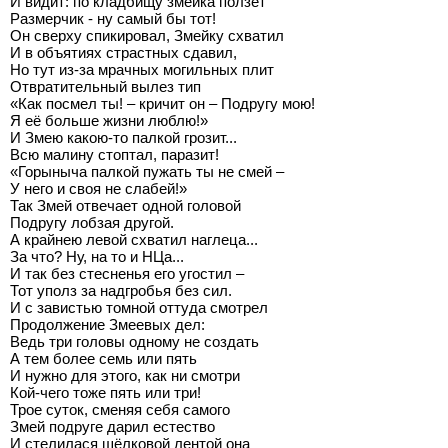
И видит: по кладбищу змейка ползёт
Размерчик - ну самый бы тот!
Он сверху спикировал, Змейку схватил
И в объятиях страстных сдавил,
Но тут из-за мрачных могильных плит
Отвратительный вылез тип
«Как посмел ты! – кричит он – Подругу мою!
Я её больше жизни люблю!»
И Змею какою-то палкой грозит...
Всю малину стоптал, паразит!
«Горыныча палкой пужать ты не смей –
У него и своя не слабей!»
Так Змей отвечает одной головой
Подругу лобзая другой.
А крайнею левой схватил наглеца...
За что? Ну, на то и НЦа...
И так без стесненья его угостил –
Тот уполз за надгробья без сил.
И с завистью томной оттуда смотрел
Продолжение Змеевых дел:
Ведь три головы одному не создать
А тем более семь или пять
И нужно для этого, как ни смотри
Кой-чего тоже пять или три!
Трое суток, сменяя себя самого
Змей подруге дарил естество
И стелилася шёлковой лентой она