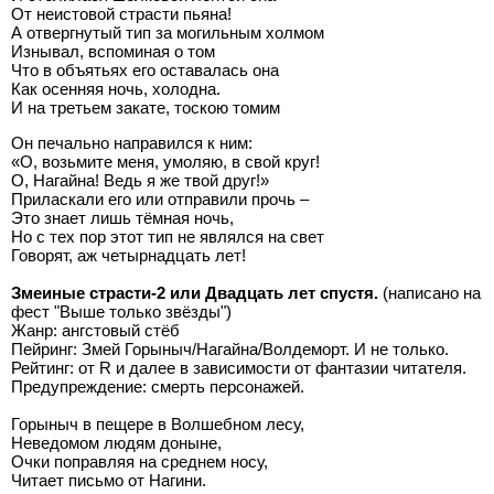
От неистовой страсти пьяна!
А отвергнутый тип за могильным холмом
Изнывал, вспоминая о том
Что в объятьях его оставалась она
Как осенняя ночь, холодна.
И на третьем закате, тоскою томим
Он печально направился к ним:
«О, возьмите меня, умоляю, в свой круг!
О, Нагайна! Ведь я же твой друг!»
Приласкали его или отправили прочь –
Это знает лишь тёмная ночь,
Но с тех пор этот тип не являлся на свет
Говорят, аж четырнадцать лет!
Змеиные страсти-2 или Двадцать лет спустя.
(написано на
фест "Выше только звёзды")
Жанр: ангстовый стёб
Пейринг: Змей Горыныч/Нагайна/Волдеморт. И не только.
Рейтинг: от R и далее в зависимости от фантазии читателя.
Предупреждение: смерть персонажей.
Горыныч в пещере в Волшебном лесу,
Неведомом людям доныне,
Очки поправляя на среднем носу,
Читает письмо от Нагини.