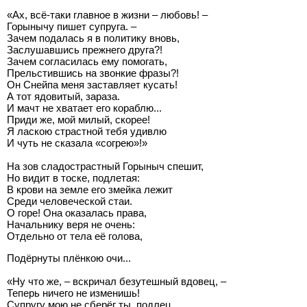
«Ах, всё-таки главное в жизни – любовь! –
Горынычу пишет супруга. –
Зачем подалась я в политику вновь,
Заслушавшись прежнего друга?!
Зачем согласилась ему помогать,
Прельстившись на звонкие фразы?!
Он Снейпа меня заставляет кусать!
А тот ядовитый, зараза.
И мачт не хватает его кораблю...
Приди же, мой милый, скорее!
Я ласкою страстной тебя удивлю
И чуть не сказала «согрею»!»
На зов сладострастный Горыныч спешит,
Но видит в тоске, подлетая:
В крови на земле его змейка лежит
Среди человеческой стаи.
О горе! Она оказалась права,
Начальнику веря не очень:
Отдельно от тела её голова,
Подёрнуты плёнкою очи...
«Ну что же, – вскричал безутешный вдовец, –
Теперь ничего не изменишь!
Супругу мою не сберёг ты, подлец,