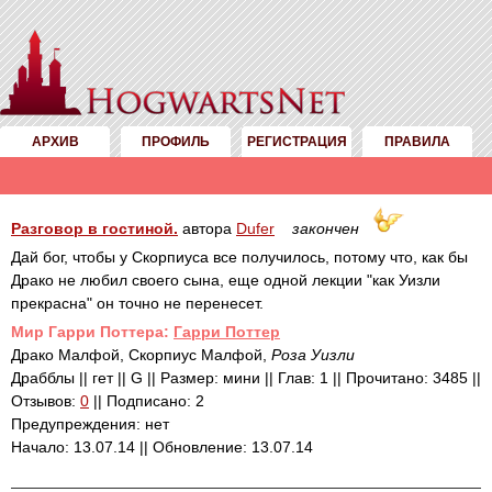
АРХИВ
ПРОФИЛЬ
РЕГИСТРАЦИЯ
ПРАВИЛА
Разговор в гостиной.
автора
Dufer
закончен
Дай бог, чтобы у Скорпиуса все получилось, потому что, как бы
Драко не любил своего сына, еще одной лекции "как Уизли
прекрасна" он точно не перенесет.
Mир Гарри Поттера:
Гарри Поттер
Драко Малфой, Скорпиус Малфой,
Роза Уизли
Драбблы || гет || G || Размер: мини || Глав: 1 || Прочитано: 3485 ||
Отзывов:
0
|| Подписано: 2
Предупреждения: нет
Начало: 13.07.14 || Обновление: 13.07.14