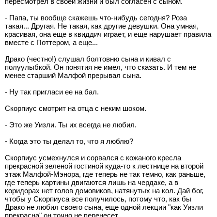
пересмотрел в своей жизни и был согласен с сыном.
- Папа, ты вообще скажешь что-нибудь сегодня? Роза
такая... Другая. Не такая, как другие девушки. Она умная,
красивая, она еще в квиддич играет, и еще нарушает правила
вместе с Поттером, а еще...
Драко (честно!) слушал болтовню сына и кивал с
полуулыбкой. Он понятия не имел, что сказать. И тем не
менее старший Малфой прерывал сына.
- Ну так пригласи ее на бал.
Скорпиус смотрит на отца с неким шоком.
- Это же Уизли. Ты их всегда не любил.
- Когда это ты делал то, что я люблю?
Скорпиус усмехнулся и сорвался с кожаного кресла
прекрасной зеленой гостиной куда-то к лестнице на второй
этаж Малфой-Мэнора, где теперь не так темно, как раньше,
где теперь картины двигаются лишь на чердаке, а в
коридорах нет голов домовиков, натянутых на кол. Дай бог,
чтобы у Скорпиуса все получилось, потому что, как бы
Драко не любил своего сына, еще одной лекции "как Уизли
прекрасна" он точно не перенесет.