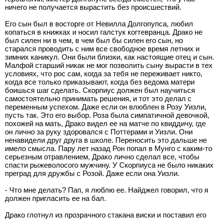
ничего не получается вырастить без происшествий.
Его сын был в восторге от Невилла Долгопупса, любил
копаться в книжках и носил галстук когтевранца. Драко не
был силен ни в чем, в чем был бы силен его сын, но
старался проводить с ним все свободное время летних и
зимних каникул. Они были близки, как настоящие отец и сын.
Малфой старший никак не мог позволить сыну вырасти в тех
условиях, что рос сам, когда за тебя не переживает никто,
когда все только приказывают, когда без ведома матери
боишься шаг сделать. Скорпиус должен был научиться
самостоятельно принимать решения, и тот это делал с
переменным успехом. Даже если он влюблен в Розу Уизли,
пусть так. Это его выбор. Роза была симпатичной девочкой,
похожей на мать, Драко видел ее на матче по квиддичу, где
он лично за руку здоровался с Поттерами и Уизли. Они
ненавидели друг друга в школе. Переносить это дальше не
имело смысла. Пару лет назад Рон попал в Мунго с каким-то
серьезным отравлением, Драко лично сделал все, чтобы
спасти рыжеволосого мужчину. У Скорпиуса не было никаких
преград для дружбы с Розой. Даже если она Уизли.
- Что мне делать? Пап, я люблю ее. Найджел говорил, что я
должен пригласить ее на бал.
Драко глотнул из прозрачного стакана виски и поставил его