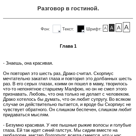
Разговор в гостиной.
A
A
A
A
Фон:
Текст:
Шрифт:
Глава 1
- Знаешь, она красивая.
Он повторил это шесть раз, Драко считал. Скорпиус
мечтательно закатил глаза и повторил это долбанных шесть
раз. В его серых глазах, коими он пошел в маму, творилось
что-то непонятное старшему Малфою, но он не смел этого
признавать. Любовь, что она только не делает с человеком.
Драко хотелось бы думать, что он любит супругу. Во всяком
случае он действительно пытается, и вроде бы Скорпиус не
чувствует обратного. Он слишком беспечен, слишком любит
придаваться мыслям.
- Безумно красивая. У нее пышные рыжие волосы и голубые
глаза. Ей так идет синий галстук. Мы сидим вместе на
гербалогии, мистер Долгопупс всегда смеется, что у нас