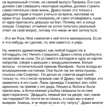
на журнальный столик, на свежий выпуск Пророка. Его сын
должен сам совершить некоторые ошибки, должен строить
самостоятельно свою жизнь. Драко понял это только к
двадцати годам и пошел учиться на врача, наплевав на
крики отца. Бывший слизеренец не смел отговаривать сына
от идеи пригласить девушку на бал. Почему нет, в конце
концов. Скорпиус отчаянно не хотел получать реальный
ответ на свой вопрос, потому что никак не мог заткнуться.
- Это же Роза. Моя симпатия к ней почти маниакальна. Если
я что-нибудь не сделаю, то, мне кажется, я умру.
Ну, немного драматизирует, как любой подросток в
пятнадцать лет. Ничего страшного. Драко слегка улыбнулся,
посмотрев на сына. Он уставился взглядом в одну из картин
напротив, говоря о девушке с воодушевлением. Белые
волосы - отличительный признак Малфоев - были всегда во
взъерошенном состоянии. Они были так же непослушны,
сколько сам Скорпиус. Он делал из советов родителей
только то, что считал нужным сам. И Драко, черт побери, это
нравилось в его сыне. Лишь однажды Скорпиус вел себя
идеально: на приеме у его деда, Люциуса. Волосы были
причесаны, а белоснежная улыбка сверкала по истине
аристократично. "Двадцать первый век на дворе, пап, какие
чистокровки? Их почти не осталось, а скоро мы и вовсе
вымрем. Знаешь, я не верю во всю эту чепуху". Драко многое