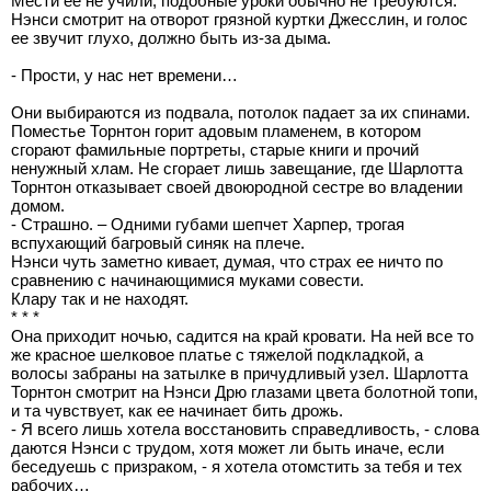
Мести ее не учили, подобные уроки обычно не требуются.
Нэнси смотрит на отворот грязной куртки Джесслин, и голос
ее звучит глухо, должно быть из-за дыма.
- Прости, у нас нет времени…
Они выбираются из подвала, потолок падает за их спинами.
Поместье Торнтон горит адовым пламенем, в котором
сгорают фамильные портреты, старые книги и прочий
ненужный хлам. Не сгорает лишь завещание, где Шарлотта
Торнтон отказывает своей двоюродной сестре во владении
домом.
- Страшно. – Одними губами шепчет Харпер, трогая
вспухающий багровый синяк на плече.
Нэнси чуть заметно кивает, думая, что страх ее ничто по
сравнению с начинающимися муками совести.
Клару так и не находят.
* * *
Она приходит ночью, садится на край кровати. На ней все то
же красное шелковое платье с тяжелой подкладкой, а
волосы забраны на затылке в причудливый узел. Шарлотта
Торнтон смотрит на Нэнси Дрю глазами цвета болотной топи,
и та чувствует, как ее начинает бить дрожь.
- Я всего лишь хотела восстановить справедливость, - слова
даются Нэнси с трудом, хотя может ли быть иначе, если
беседуешь с призраком, - я хотела отомстить за тебя и тех
рабочих…