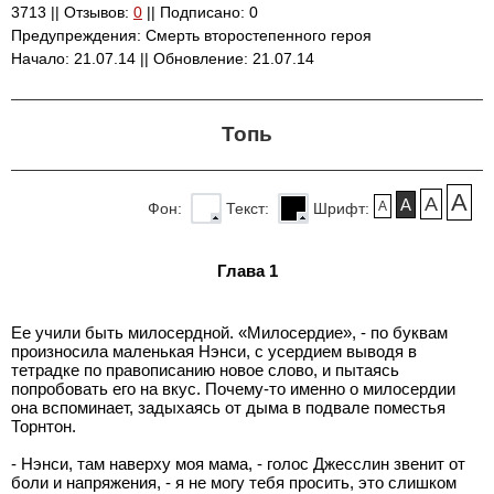
3713 || Отзывов:
0
|| Подписано: 0
Предупреждения: Смерть второстепенного героя
Начало: 21.07.14 || Обновление: 21.07.14
Топь
A
A
A
A
Фон:
Текст:
Шрифт:
Глава 1
Ее учили быть милосердной. «Милосердие», - по буквам
произносила маленькая Нэнси, с усердием выводя в
тетрадке по правописанию новое слово, и пытаясь
попробовать его на вкус. Почему-то именно о милосердии
она вспоминает, задыхаясь от дыма в подвале поместья
Торнтон.
- Нэнси, там наверху моя мама, - голос Джесслин звенит от
боли и напряжения, - я не могу тебя просить, это слишком