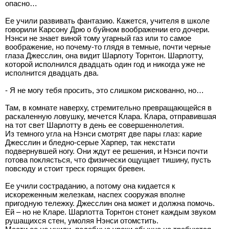
опасно…
Ее учили развивать фантазию. Кажется, учителя в школе
говорили Карсону Дрю о буйном воображении его дочери.
Нэнси не знает виной тому угарный газ или то самое
воображение, но почему-то глядя в темные, почти черные
глаза Джесслин, она видит Шарлоту Торнтон. Шарлотту,
которой исполнился двадцать один год и никогда уже не
исполнится двадцать два.
- Я не могу тебя просить, это слишком рискованно, но…
Там, в комнате наверху, стремительно превращающейся в
раскаленную ловушку, мечется Клара. Клара, отправившая
на тот свет Шарлотту в день ее совершеннолетия.
Из темного угла на Нэнси смотрят две пары глаз: карие
Джесслин и бледно-серые Харпер, так некстати
подвернувшей ногу. Они ждут ее решения, и Нэнси почти
готова поклясться, что физически ощущает тишину, пусть
повсюду и стоит треск горящих бревен.
Ее учили состраданию, а потому она кидается к
искореженным железкам, наспех сооружая вполне
пригодную тележку. Джесслин она может и должна помочь.
Ей – но не Кларе. Шарлотта Торнтон стонет каждым звуком
рушащихся стен, умоляя Нэнси отомстить.