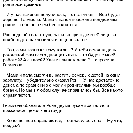
родилась Доминик.
– И у нас наконец получилось, – ответил он. – Всё будет
хорошо, Гермиона. Мама с папой пережили полдюжины
родов – тебе не о чем беспокоиться.
Рон подошёл вплотную, ласково приподнял её лицо за
подбородок, наклонился и поцеловал её.
– Рон, а мы точно к этому готовы? У тебя сегодня день
рождения! Нам всего двадцать пять. Что будет с моей
работой? А с твоей? Хватит ли нам денег? – спросила
Гермиона.
– Мама и папа смогли вырастить семерых детей на одну
зарплату, – убедительно сказал Рон. – У нас достаточно
денег, а по сравнению с моими родителями мы вообще
богачи. Но мы в любом случае справились бы. Все как-то
справляются.
Гермиона обхватила Рона двумя руками за талию и
прижалась щекой к его груди.
– Конечно, все справляются, – согласилась она. – Ну что,
пойдём?