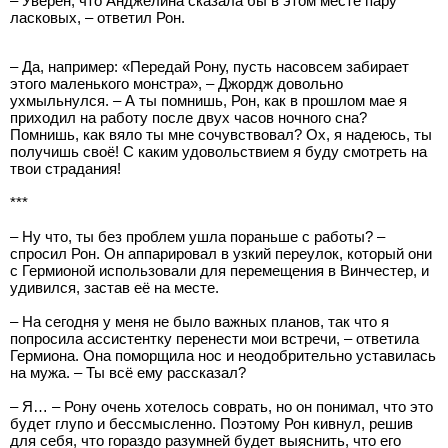
– Уверен, что Анджелина сказала бы в этом месте пару
ласковых, – ответил Рон.
– Да, например: «Передай Рону, пусть насовсем забирает
этого маленького монстра», – Джордж довольно
ухмыльнулся. – А ты помнишь, Рон, как в прошлом мае я
приходил на работу после двух часов ночного сна?
Помнишь, как вяло ты мне сочувствовал? Ох, я надеюсь, ты
получишь своё! С каким удовольствием я буду смотреть на
твои страдания!
***
– Ну что, ты без проблем ушла пораньше с работы? –
спросил Рон. Он аппарировал в узкий переулок, который они
с Гермионой использовали для перемещения в Винчестер, и
удивился, застав её на месте.
– На сегодня у меня не было важных планов, так что я
попросила ассистентку перенести мои встречи, – ответила
Гермиона. Она поморщила нос и неодобрительно уставилась
на мужа. – Ты всё ему рассказал?
– Я… – Рону очень хотелось соврать, но он понимал, что это
будет глупо и бессмысленно. Поэтому Рон кивнул, решив
для себя, что гораздо разумней будет выяснить, что его