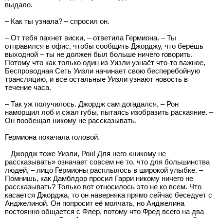
выдало.
– Как ты узнала? – спросил он.
– От тебя пахнет виски, – ответила Гермиона. – Ты
отправился в офис, чтобы сообщить Джорджу, что берёшь
выходной – ты не должен был больше ничего говорить.
Потому что как только один из Уизли узнаёт что-то важное,
Беспроводная Сеть Уизли начинает свою бесперебойную
трансляцию, и все остальные Уизли узнают новость в
течение часа.
– Так уж получилось. Джордж сам догадался, – Рон
наморщил лоб и сжал губы, пытаясь изобразить раскаяние. –
Он пообещал никому не рассказывать.
Гермиона покачала головой.
– Джордж тоже Уизли, Рон! Для него «никому не
рассказывать» означает совсем не то, что для большинства
людей, – лицо Гермионы расплылось в широкой улыбке. –
Помнишь, как Дамблдор просил Гарри никому ничего не
рассказывать? Только вот относилось это не ко всем. Что
касается Джорджа, то он наверняка прямо сейчас беседует с
Анджелиной. Он попросит её молчать, но Анджелина
постоянно общается с Флер, потому что Фред всего на два