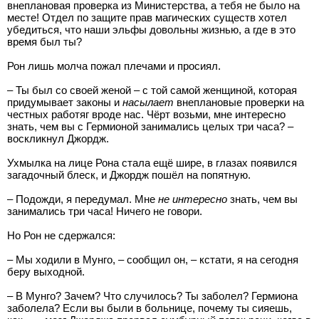
внеплановая проверка из Министерства, а тебя не было на
месте! Отдел по защите прав магических существ хотел
убедиться, что наши эльфы довольны жизнью, а где в это
время был ты?
Рон лишь молча пожал плечами и просиял.
– Ты был со своей женой – с той самой женщиной, которая
придумывает законы и
насылает
внеплановые проверки на
честных работяг вроде нас. Чёрт возьми, мне интересно
знать, чем вы с Гермионой занимались целых три часа? –
воскликнул Джордж.
Ухмылка на лице Рона стала ещё шире, в глазах появился
загадочный блеск, и Джордж пошёл на попятную.
– Подожди, я передумал. Мне
не интересно
знать, чем вы
занимались три часа! Ничего не говори.
Но Рон не сдержался:
– Мы ходили в Мунго, – сообщил он, – кстати, я на сегодня
беру выходной.
– В Мунго? Зачем? Что случилось? Ты заболел? Гермиона
заболела? Если вы были в больнице, почему ты сияешь,