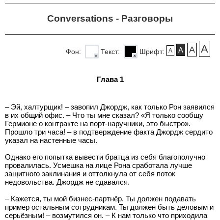
Conversations - Разговоры
A
A
A
A
Фон:
Текст:
Шрифт:
Глава 1
– Эй, халтурщик! – завопил Джордж, как только Рон заявился
в их общий офис. – Что ты мне сказал? «Я только сообщу
Гермионе о контракте на порт-наручники, это быстро».
Прошло три часа! – в подтверждение факта Джордж сердито
указал на настенные часы.
Однако его попытка вывести братца из себя благополучно
провалилась. Усмешка на лице Рона сработала лучше
защитного заклинания и оттолкнула от себя поток
недовольства. Джордж не сдавался.
– Кажется, ты мой бизнес-партнёр. Ты должен подавать
пример остальным сотрудникам. Ты должен быть деловым и
серьёзным! – возмутился он. – К нам только что приходила