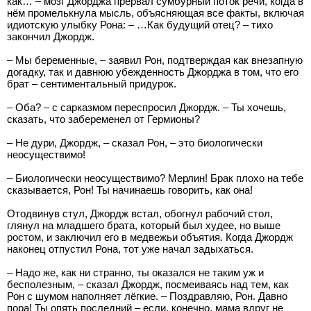
как… – мозг Джорджа прервал сумбурный поток речи, когда в
нём промелькнула мысль, объясняющая все факты, включая
идиотскую улыбку Рона: – …Как будущий отец? – тихо
закончил Джордж.
– Мы беременные, – заявил Рон, подтверждая как внезапную
догадку, так и давнюю убежденность Джорджа в том, что его
брат – сентиментальный придурок.
– Оба? – с сарказмом переспросил Джордж. – Ты хочешь,
сказать, что забеременел от Гермионы?
– Не дури, Джордж, – сказал Рон, – это биологически
неосуществимо!
– Биологически неосуществимо? Мерлин! Брак плохо на тебе
сказывается, Рон! Ты начинаешь говорить, как она!
Отодвинув стул, Джордж встал, обогнул рабочий стол,
глянул на младшего брата, который был худее, но выше
ростом, и заключил его в медвежьи объятия. Когда Джордж
наконец отпустил Рона, тот уже начал задыхаться.
– Надо же, как ни странно, ты оказался не таким уж и
бесполезным, – сказал Джордж, посмеиваясь над тем, как
Рон с шумом наполняет лёгкие. – Поздравляю, Рон. Давно
пора! Ты опять последний – если, конечно, мама вдруг не