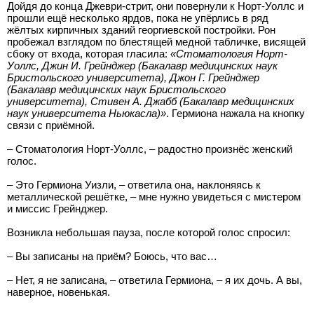
Дойдя до конца Джеври-стрит, они повернули к Норт-Уоллс и
прошли ещё несколько ярдов, пока не упёрлись в ряд
жёлтых кирпичных зданий георгиевской постройки. Рон
пробежал взглядом по блестящей медной табличке, висящей
сбоку от входа, которая гласила:
«Стоматология Норт-
Уоллс, Джин И. Грейнджер (Бакалавр медицинских наук
Бристольского университета), Джон Г. Грейнджер
(Бакалавр медицинских наук Бристольского
университета), Стивен А. Джабб (Бакалавр медицинских
наук университета Ньюкасла)»
. Гермиона нажала на кнопку
связи с приёмной.
– Стоматология Норт-Уоллс, – радостно произнёс женский
голос.
– Это Гермиона Уизли, – ответила она, наклоняясь к
металлической решётке, – мне нужно увидеться с мистером
и миссис Грейнджер.
Возникла небольшая пауза, после которой голос спросил:
– Вы записаны на приём? Боюсь, что вас…
– Нет, я не записана, – ответила Гермиона, – я их дочь. А вы,
наверное, новенькая.