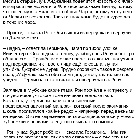
месяца старше Луи. Анджелина поделится новостью с Флер
и попросит её молчать, а Флер всё расскажет Биллу, потому
что он её муж, а Билл всё сообщит Чарли, потому что у него
от Чарли нет секретов. Так что твоя мама будет в курсе дел
в течение часа.
– Прости, – сказал Рон. Они вышли из переулка и свернули
на Джеври-стрит.
– Ладно, – ответила Гермиона, шагая по тихой улочке
Винчестера. Она подняла голову, улыбнулась Рону и быстро
обняла его. – Прошёл всего час после того, как мы получили
подтверждение, и с твоего лица ещё не сошла глупая
улыбка. Джордж не дурак. Трудно сохранить такое в секрете,
правда? Думаю, мама обо всём догадается, как только нас
увидит, – Гермиона остановилась и повернулась к Рону.
Заглянув в глубокие карие глаза, Рон прочёл в них тревогу и
почувствовал, что сам тоже начинает волноваться.
Казалось, у Гермионы начинался типичный
предэкзаменационный мандраж, который после окончания
школы проявлялся крайне редко – например, перед важными
интервью. Это её выражение лица ассоциировалось у Рона с
зубрёжкой и нервами, а ещё оно взывало о помощи.
– Рон, у нас будет ребёнок, – сказала Гермиона. – Мы так
долго это обсуждали, так долго старались – с тех пор, как