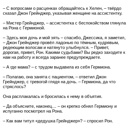
– С вопросами о расценках обращайтесь к Хелен, – твёрдо
сказал Джон Грейнджер, указывая женщине на ассистентку.
– Мистер Грейнджер, – ассистентка с беспокойством глянула
на Рона с Гермионой.
– Здесь моя дочь и мой зять – спасибо, Джессика, я заметил,
– Джон Грейнджер провёл ладонью по тёмным, кудрявым,
редеющим волосам и натянуто улыбнулся. – Привет,
дорогая, привет, Рон. Какими судьбами? Вы редко заходите к
нам на работу и всегда заранее предупреждаете.
– А где мама? – с трудом выдавила из себя Гермиона.
– Полагаю, она занята с пациентом, – ответил Джон
Грейнджер, с тревогой глядя на дочь. – Гермиона, да что
стряслось?
Она расплакалась и бросилась к нему в объятия.
– Да объясните, наконец… – он крепко обнял Гермиону и
испуганно посмотрел на Рона.
– Как вам титул «дедушка Грейнджер»? – спросил Рон.