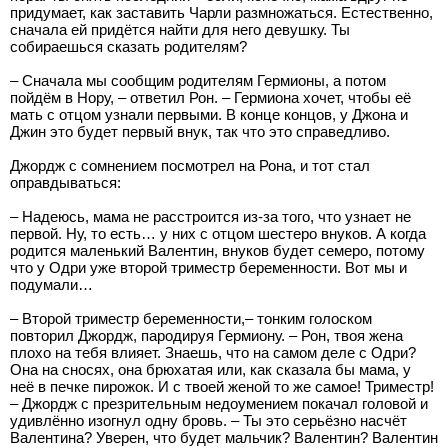
придумает, как заставить Чарли размножаться. Естественно,
сначала ей придётся найти для него девушку. Ты
собираешься сказать родителям?
– Сначала мы сообщим родителям Гермионы, а потом
пойдём в Нору, – ответил Рон. – Гермиона хочет, чтобы её
мать с отцом узнали первыми. В конце концов, у Джона и
Джин это будет первый внук, так что это справедливо.
Джордж с сомнением посмотрел на Рона, и тот стал
оправдываться:
– Надеюсь, мама не расстроится из-за того, что узнает не
первой. Ну, то есть… у них с отцом шестеро внуков. А когда
родится маленький Валентин, внуков будет семеро, потому
что у Одри уже второй триместр беременности. Вот мы и
подумали…
– Второй триместр беременности,– тонким голоском
повторил Джордж, пародируя Гермиону. – Рон, твоя жена
плохо на тебя влияет. Знаешь, что на самом деле с Одри?
Она на сносях, она брюхатая или, как сказала бы мама, у
неё в печке пирожок. И с твоей женой то же самое! Триместр!
– Джордж с презрительным недоумением покачал головой и
удивлённо изогнул одну бровь. – Ты это серьёзно насчёт
Валентина? Уверен, что будет мальчик? Валентин? Валентин