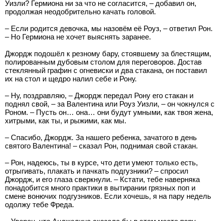
Уизли? Гермиона ни за что не согласится, – добавил он,
продолжая неодобрительно качать головой.
– Если родится девочка, мы назовём её Роуз, – ответил Рон.
– Но Гермиона не хочет выяснять заранее.
Джордж подошёл к резному бару, стоявшему за блестящим,
полированным дубовым столом для переговоров. Достав
стеклянный графин с огневиски и два стакана, он поставил
их на стол и щедро налил себе и Рону.
– Ну, поздравляю, – Джордж передал Рону его стакан и
поднял свой, – за Валентина или Роуз Уизли, – он чокнулся с
Роном. – Пусть он… она… они будут умными, как твоя жена,
хитрыми, как ты, и рыжими, как мы.
– Спасибо, Джордж. За нашего ребенка, зачатого в день
святого Валентина! – сказал Рон, поднимая свой стакан.
– Рон, надеюсь, ты в курсе, что дети умеют только есть,
отрыгивать, плакать и пачкать подгузники? – спросил
Джордж, и его глаза сверкнули. – Кстати, тебе наверняка
понадобится много практики в вытирании грязных поп и
смене вонючих подгузников. Если хочешь, я на пару недель
одолжу тебе Фреда.