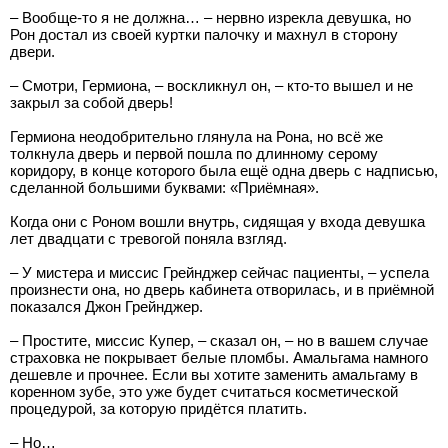
– Вообще-то я не должна… – нервно изрекла девушка, но
Рон достал из своей куртки палочку и махнул в сторону
двери.
– Смотри, Гермиона, – воскликнул он, – кто-то вышел и не
закрыл за собой дверь!
Гермиона неодобрительно глянула на Рона, но всё же
толкнула дверь и первой пошла по длинному серому
коридору, в конце которого была ещё одна дверь с надписью,
сделанной большими буквами: «Приёмная».
Когда они с Роном вошли внутрь, сидящая у входа девушка
лет двадцати с тревогой поняла взгляд.
– У мистера и миссис Грейнджер сейчас пациенты, – успела
произнести она, но дверь кабинета отворилась, и в приёмной
показался Джон Грейнджер.
– Простите, миссис Купер, – сказал он, – но в вашем случае
страховка не покрывает белые пломбы. Амальгама намного
дешевле и прочнее. Если вы хотите заменить амальгаму в
коренном зубе, это уже будет считаться косметической
процедурой, за которую придётся платить.
– Но…