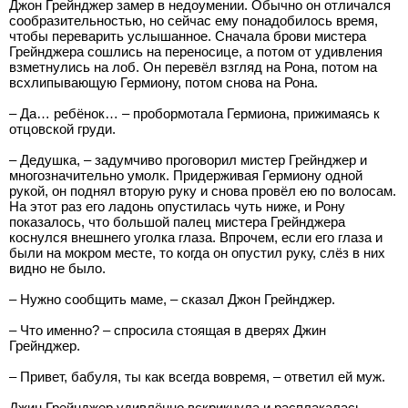
Джон Грейнджер замер в недоумении. Обычно он отличался
сообразительностью, но сейчас ему понадобилось время,
чтобы переварить услышанное. Сначала брови мистера
Грейнджера сошлись на переносице, а потом от удивления
взметнулись на лоб. Он перевёл взгляд на Рона, потом на
всхлипывающую Гермиону, потом снова на Рона.
– Да… ребёнок… – пробормотала Гермиона, прижимаясь к
отцовской груди.
– Дедушка, – задумчиво проговорил мистер Грейнджер и
многозначительно умолк. Придерживая Гермиону одной
рукой, он поднял вторую руку и снова провёл ею по волосам.
На этот раз его ладонь опустилась чуть ниже, и Рону
показалось, что большой палец мистера Грейнджера
коснулся внешнего уголка глаза. Впрочем, если его глаза и
были на мокром месте, то когда он опустил руку, слёз в них
видно не было.
– Нужно сообщить маме, – сказал Джон Грейнджер.
– Что именно? – спросила стоящая в дверях Джин
Грейнджер.
– Привет, бабуля, ты как всегда вовремя, – ответил ей муж.
Джин Грейнджер удивлённо вскрикнула и расплакалась.