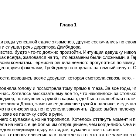
Глава 1
ки рады успешной сдаче экзаменов, другие соскучились по свои
м и слушал речь директора Дамблдора.
вство, будто что-то должно произойти. Интуиция девушку никогд
 как всегда, жаловался на то, что экзамены были сложными, а Г
оим комнатам. Гермиона решила немного прогуляться по замку. 
ен двумя факелами, Грейнджер наткнулась на темный силуэт. Сн
, остановившись возле девушки, которая смотрела сквозь него.
одняла голову и посмотрела тому прямо в глаза. За все годы, ч
йчас. Хотелось высказать ему все то, что накопилось за столько
ейнджер, потянувшись рукой в карман, где была волшебная палоч
азозлился Драко, заметив ее движение рукой к палочке, и сделал
мо на слизеринца, но не успела закончить, Драко выбил палочку 
 взяв ее палочку себе в руки.
 него с кулаками, но не торопился. Хотелось оттянуть момент и 
ела на него с еще большим отвращением, чем когда-либо. Она и 
каждом невидимую дыру взглядом, думали о чем-то своем.
г в сторону слизеринца в надежде на то, что тот не заметит эт