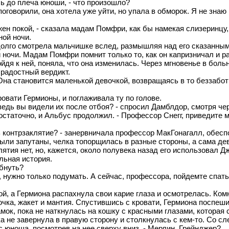
ь до плеча юноши, - что произошло?
о поговорили, она хотела уже уйти, но упала в обморок. Я не зн
жен покой, - сказала мадам Помфри, как бы намекая слизеринцу,
ной ночи.
олго смотрела мальчишке вслед, размышляя над его сказанным
й ночи. Мадам Помфри помнит только то, как он капризничал и 
я к ней, поняла, что она изменилась. Через мгновенье в бол
 радостный вердикт.
на становится маленькой девочкой, возвращаясь в то беззаботно
овати Гермионы, и поглаживала ту по голове.
ведь вы видели их после отбоя? - спросил Дамблдор, смотря чер
статочно, и Альбус продолжил. - Профессор Снегг, приведите 
ть контрзаклятие? - занервничала профессор МакГонагалл, обес
и запутаны, челка топорщилась в разные стороны, а сама дев
лятия нет, но, кажется, около полувека назад его использовал 
льная история.
ибнуть?
сть, нужно только подумать. А сейчас, профессора, пойдемте спа
й, а Гермиона распахнула свои карие глаза и осмотрелась. Ком
чка, жакет и мантия. Спустившись с кровати, Гермиона поспеши
ок, пока не наткнулась на кошку с красными глазами, которая 
а не завернула в правую сторону и столкнулась с кем-то. Со сл
ес юноша, посмотрев на нее сверху вниз. - Мерлин, Грейнджер?