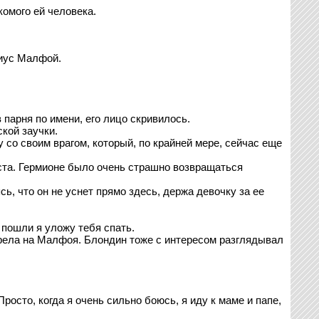
комого ей человека.
циус Малфой.
 парня по имени, его лицо скривилось.
кой заучки.
ку со своим врагом, который, по крайней мере, сейчас еще
еста. Гермионе было очень страшно возвращаться
сь, что он не уснет прямо здесь, держа девочку за ее
 пошли я уложу тебя спать.
рела на Малфоя. Блондин тоже с интересом разглядывал
Просто, когда я очень сильно боюсь, я иду к маме и папе,