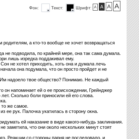
A
A
A
A
Фон:
Текст:
Шрифт:
м родителям, а кто-то вообще не хочет возвращаться
а не подводила, по крайней мере, она так сама думала.
арри лишь изредка поддакивал ему.
Сон не хотел приходить, хоть она и думала лечь
ачала она подумала, что он просто пройдет и не
 - Им надоело твое общество? Понимаю. Не каждый
то он напоминает ей о ее происхождении, Грейнджер
 лет. Сколько боли приносили ей его слова.
ка.
 то же самое.
из ее рук. Палочка укатилась в сторону окна.
придумать ей наказание в виде какого-нибудь заклинания.
не заметила, что они около нескольких минут стоят
ого. Реакции со стороны парня не последовало, и