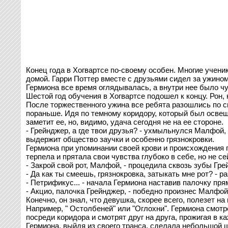
Конец года в Хогвартсе по-своему особен. Многие учени
домой. Гарри Поттер вместе с друзьями сидел за ужино
Гермиона все время оглядывалась, а внутри нее было чу
Шестой год обучения в Хогвартсе подошел к концу. Рон,
После торжественного ужина все ребята разошлись по св
пораньше. Идя по темному коридору, который был освещ
заметит ее, но, видимо, удача сегодня не на ее стороне.
- Грейнджер, а где твои друзья? - ухмыльнулся Малфой
выдержит общество заучки и особенно грязнокровки.
Гермиона при упоминании своей крови и происхождения п
терпела и прятала свои чувства глубоко в себе, но не се
- Закрой свой рот, Малфой, - процедила сквозь зубы Гр
- Да как ты смеешь, грязнокровка, затыкать мне рот? - р
- Петрификус... - начала Гермиона наставив палочку пря
- Акцио, палочка Грейнджер, - победно произнес Малфой,
Конечно, он знал, что девушка, скорее всего, полезет на
Например, " Остолбеней" или "Оглохни". Гермиона смотр
посреди коридора и смотрят друг на друга, прожигая в 
Гермиона, выйдя из своего транса, сделала небольшой ша