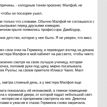
аю причины, - холодным тоном произнес Малфой, не
 чтобы он поскорее ушел.
и только что словами. Обычно Малфой не соглашался с
разыгрывал перед друзьями комедию.
ьничном крыле появились профессора: Дамблдор,
е детство, которое у нее было. Я не уверен, что мисс
ез свои очки на Гермиону, и переводил взгляд на декана
мистера Малфоя в мой кабинет на рассвете, чтобы никто
покоенно смотря на свою лучшую ученицу, которая
очка, положив руки под щеку, мирно посапывала.
Джек Руельс на своем приятеле Илиасе Чанге. Магл
ть, завтра сложный день, а у мистера Малфоя еще
ната показалась ей незнакомой, а темное помещение
ла к огромной двери, от которой падал небольшой свет.
с интересом и презрением смотрела на нее. Девочка
езами и ужасом в глазах Гермиона снова закричала.