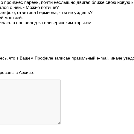
тало произнес парень, почти неслышно двигая ближе свою новую к
ался с ней. - Можно потише?
Малфою, ответила Гермиона, - ты не уйдешь?
ей мантией.
илась в сон вслед за слизеринским хорьком.
есь, что в Вашем Профиле записан правильный e-mail, иначе увед
ированы в Архиве.