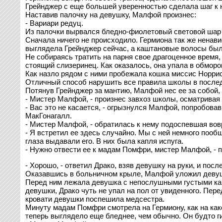
Грейнджер с еще большей уверенностью сделала шаг к не
Наставив палочку на девушку, Малфой произнес:
- Вариари редуц.
Из палочки вырвался бледно-фиолетовый световой шар 
Сначала ничего не происходило. Гермиона так же ненави
выглядела Грейнджер сейчас, а каштановые волосы был
Не собираясь тратить на парня свое драгоценное время,
стоящий слизеринец. Как оказалось, она упала в обморо
Как назло рядом с ними пробежала кошка миссис Норрис
Отличный способ нарушить все правила школы в послед
Потянув Грейнджер за мантию, Малфой нес ее за собой, 
- Мистер Малфой, - произнес завхоз школы, осматривая е
- Вас это не касается, - огрызнулся Малфой, попробовав
МакГонагалл.
- Мистер Малфой, - обратилась к нему подоспевшая вов
- Я встретил ее здесь случайно. Мы с ней немного пообщ
глаза выдавали его. В них была капля испуга.
- Нужно отвести ее к мадам Помфри, мистер Малфой, - пр
- Хорошо, - ответил Драко, взяв девушку на руки, и пос
Оказавшись в больничном крыле, Малфой уложил девушк
Перед ним лежала девушка с непослушными густыми каш
девушки, Драко чуть не упал на пол от увиденного. Пер
кровати девушки поспешила медсестра.
Минуту мадам Помфри смотрела на Гермиону, как на как
теперь выглядело еще бледнее, чем обычно. Он будто ги