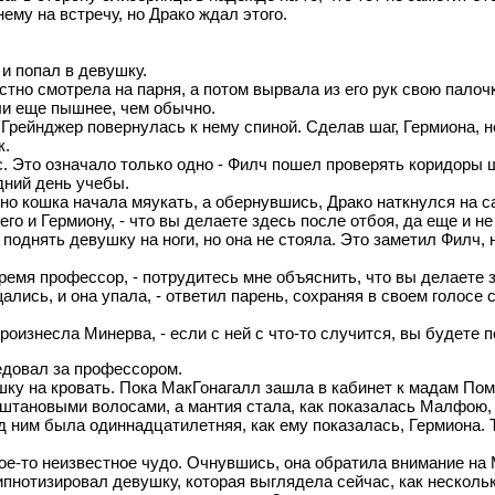
му на встречу, но Драко ждал этого.
и попал в девушку.
стно смотрела на парня, а потом вырвала из его рук свою палоч
и еще пышнее, чем обычно.
 Грейнджер повернулась к нему спиной. Сделав шаг, Гермиона, н
к.
. Это означало только одно - Филч пошел проверять коридоры ш
ний день учебы.
но кошка начала мяукать, а обернувшись, Драко наткнулся на с
го и Гермиону, - что вы делаете здесь после отбоя, да еще и не
 поднять девушку на ноги, но она не стояла. Это заметил Филч,
ремя профессор, - потрудитесь мне объяснить, что вы делаете 
ались, и она упала, - ответил парень, сохраняя в своем голосе
оизнесла Минерва, - если с ней с что-то случится, вы будете п
ледовал за профессором.
у на кровать. Пока МакГонагалл зашла в кабинет к мадам Помф
тановыми волосами, а мантия стала, как показалась Малфою, 
ед ним была одиннадцатилетняя, как ему показалась, Гермиона. 
ое-то неизвестное чудо. Очнувшись, она обратила внимание на
пнотизировал девушку, которая выглядела сейчас, как нескольк