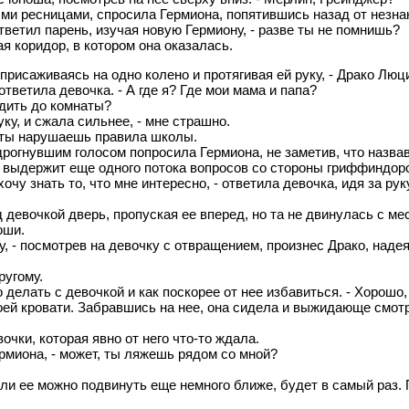
ыми ресницами, спросила Гермиона, попятившись назад от незна
тветил парень, изучая новую Гермиону, - разве ты не помнишь?
ая коридор, в котором она оказалась.
 присаживаясь на одно колено и протягивая ей руку, - Драко Лю
тветила девочка. - А где я? Где мои мама и папа?
водить до комнаты?
уку, и сжала сильнее, - мне страшно.
р, ты нарушаешь правила школы.
дрогнувшим голосом попросила Гермиона, не заметив, что назвав
не выдержит еще одного потока вопросов со стороны гриффиндорс
хочу знать то, что мне интересно, - ответила девочка, идя за ру
 девочкой дверь, пропуская ее вперед, но та не двинулась с м
оши.
у, - посмотрев на девочку с отвращением, произнес Драко, надея
ругому.
 делать с девочкой и как поскорее от нее избавиться. - Хорошо,
оей кровати. Забравшись на нее, она сидела и выжидающе смот
очки, которая явно от него что-то ждала.
ермиона, - может, ты ляжешь рядом со мной?
 если ее можно подвинуть еще немного ближе, будет в самый раз. 