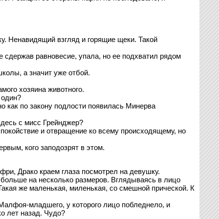
ку. Ненавидящий взгляд и горящие щеки. Такой
е сдержав равновесие, упала, но ее подхватил рядом
колы, а значит уже отбой.
амого хозяина животного.
 один?
 но как по закону подлости появилась Минерва
здесь с мисс Грейнджер?
 спокойствие и отвращение ко всему происходящему, но
ервым, кого заподозрят в этом.
ри, Драко краем глаза посмотрел на девушку.
больше на несколько размеров. Вглядываясь в лицо
Такая же маленькая, миленькая, со смешной прической. К
 Малфоя-младшего, у которого лицо побледнело, и
о лет назад. Чудо?