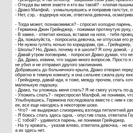
- Откуда вы меня знаете и кто вы такой? - хлопая пышн
- Драко Малфой, - ухмыльнувшись и поправив галстук, о
- Нет, сэр, - вздернув носик, ответила девочка, осматрив
- Тогда может, познакомимся? - спросил холодно парень,
- Гермиона Джин Грейнджер, - пожимая протянутую руку, о
- В замке, - ответил юноша, вставая на ноги, - тебя про
- Да, пожалуйста, - попросила девочка, не отпуская его р
- Не нужно гулять ночью по коридорам, гря... Грейндже
- Школы? Но, Драко, почему я в школе? Я хочу домой, - 
- Давай утром поговорим, - попросил Драко думая, что 
- Да, Драко, извини, что задаю много вопросов. Просто я 
не убил и не отправил другого заклинания.
Добравшись до больничного крыла, Драко отворил перед
обратно в темную комнату, и она сильнее сжала руку юн
- Грейнджер, давай иди, я тоже, между прочем, спать хоч
маленькую ладошку.
- Драко, ты уложишь меня спать? Я не смогу уснуть по-д
- Уложить спать? - переспросил Малфой, не понимая, что
Улыбнувшись, Гермиона последовала вместе с ним к св
ее, все еще находясь в некотором шоке.
- Что? - не выдержал слизеринец взгляда пятилетней дев
- Я боюсь спать здесь одна, - опустив глаза, ответила Г
- С тобой? - удивился парень, не понимая Грейнджер.
- На ту кровать, - указав влево, ответила девочка, - но
а их здесь нет.