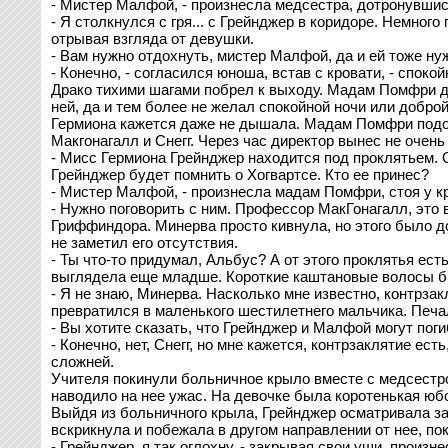
- Мистер Малфой, - произнесла медсестра, дотронувшис
- Я столкнулся с гря... с Грейнджер в коридоре. Немног
отрывая взгляда от девушки.
- Вам нужно отдохнуть, мистер Малфой, да и ей тоже ну
- Конечно, - согласился юноша, встав с кровати, - спокой
Драко тихими шагами побрел к выходу. Мадам Помфри д
ней, да и тем более не желал спокойной ночи или добро
Гермиона кажется даже не дышала. Мадам Помфри подойд
Макгонагалл и Снегг. Через час директор вынес не очень
- Мисс Гермиона Грейнджер находится под проклятьем. О
Грейнджер будет помнить о Хогвартсе. Кто ее принес?
- Мистер Малфой, - произнесла мадам Помфри, стоя у кр
- Нужно поговорить с ним. Профессор МакГонагалл, это 
Гриффиндора. Минерва просто кивнула, но этого было до
не заметил его отсутствия.
- Ты что-то придумал, Альбус? А от этого проклятья ес
выглядела еще младше. Короткие каштановые волосы был
- Я не знаю, Минерва. Насколько мне известно, контрзак
превратился в маленького шестилетнего мальчика. Печа
- Вы хотите сказать, что Грейнджер и Малфой могут пог
- Конечно, нет, Снегг, но мне кажется, контрзаклятие е
сложней.
Учителя покинули больничное крыло вместе с медсестро
наводило на нее ужас. На девочке была коротенькая юбо
Выйдя из больничного крыла, Грейнджер осматривала зам
вскрикнула и побежала в другом направлении от нее, пок
- Грейнджер, я так оглохну, - закрывая свои уши, произн