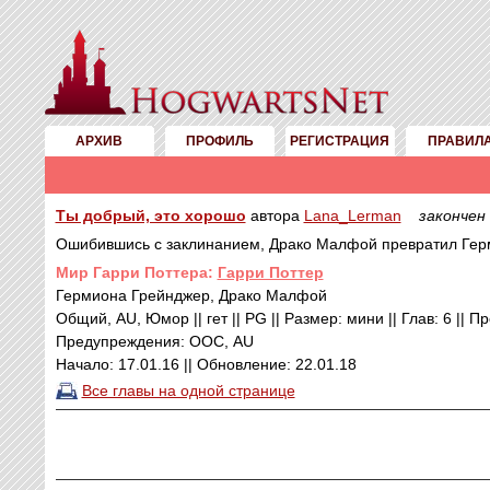
АРХИВ
ПРОФИЛЬ
РЕГИСТРАЦИЯ
ПРАВИЛ
Ты добрый, это хорошо
автора
Lana_Lerman
закончен
Ошибившись с заклинанием, Драко Малфой превратил Герм
Mир Гарри Поттера:
Гарри Поттер
Гермиона Грейнджер, Драко Малфой
Общий, AU, Юмор || гет || PG || Размер: мини || Глав: 6 || П
Предупреждения: ООС, AU
Начало: 17.01.16 || Обновление: 22.01.18
Все главы на одной странице