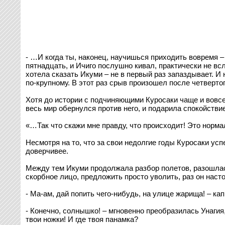
- …И когда ты, наконец, научишься приходить вовремя 
пятнадцать, и Ичиго послушно кивал, практически не всл
хотела сказать Икуми – не в первый раз запаздывает. И
по-крупному. В этот раз срыв произошел после четвертог
Хотя до истории с подчиняющими Куросаки чаще и вовсе н
весь мир обернулся против него, и подарила спокойстви
«…Так что скажи мне правду, что происходит! Это норма
Несмотря на то, что за свои недолгие годы Куросаки усп
доверчивее.
Между тем Икуми продолжала разбор полетов, разошлась 
скорбное лицо, предложить просто уволить, раз он наст
- Ма-ам, дай попить чего-нибудь, на улице жарища! – кап
- Конечно, солнышко! – мгновенно преобразилась Унагия
твои ножки! И где твоя панамка?