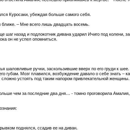
тился Куросаки, убеждая больше самого себя.
дя ближе. – Мне всего лишь двадцать восемь.
ще шаг назад и подлокотник дивана ударил Ичиго под колени, за
ока он не успел опомниться.
ья шаловливые ручки, заскользившие вверх по его груди к шее.
 его губам. Мозг плавился, возбуждение давало о себе знать – 
му сложно устоять под таким напором привлекательной женщины
льше чем за последние два дня… - томно проговорила Амалия,
ознания:
 рывком поднялся, ссадив ее на диван.