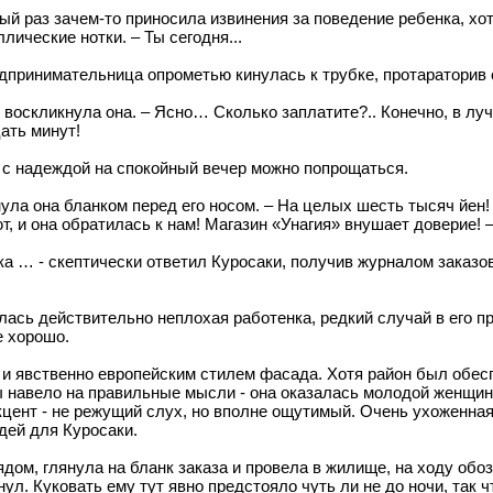
дый раз зачем-то приносила извинения за поведение ребенка, хот
ические нотки. – Ты сегодня...
принимательница опрометью кинулась к трубке, протараторив с
 воскликнула она. – Ясно… Сколько заплатите?.. Конечно, в лу
ать минут!
 с надеждой на спокойный вечер можно попрощаться.
нула она бланком перед его носом. – На целых шесть тысяч йен!
, и она обратилась к нам! Магазин «Унагия» внушает доверие! –
а … - скептически ответил Куросаки, получив журналом заказов
ась действительно неплохая работенка, редкий случай в его пр
е хорошо.
 явственно европейским стилем фасада. Хотя район был обес
ы навело на правильные мысли - она оказалась молодой женщино
цент - не режущий слух, но вполне ощутимый. Очень ухоженная,
дей для Куросаки.
ом, глянула на бланк заказа и провела в жилище, на ходу обо
л. Куковать ему тут явно предстояло чуть ли не до ночи, так ч