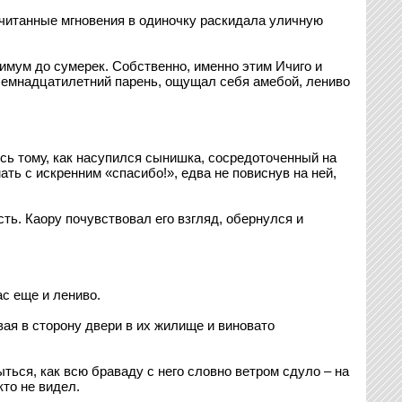
считанные мгновения в одиночку раскидала уличную
нимум до сумерек. Собственно, именно этим Ичиго и
й семнадцатилетний парень, ощущал себя амебой, лениво
ясь тому, как насупился сынишка, сосредоточенный на
ть с искренним «спасибо!», едва не повиснув на ней,
ть. Каору почувствовал его взгляд, обернулся и
ас еще и лениво.
ивая в сторону двери в их жилище и виновато
ыться, как всю браваду с него словно ветром сдуло – на
то не видел.