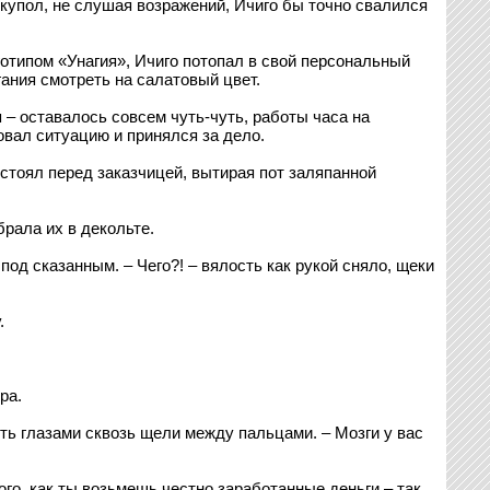
купол, не слушая возражений, Ичиго бы точно свалился
отипом «Унагия», Ичиго потопал в свой персональный
гания смотреть на салатовый цвет.
 – оставалось совсем чуть-чуть, работы часа на
овал ситуацию и принялся за дело.
стоял перед заказчицей, вытирая пот заляпанной
рала их в декольте.
од сказанным. – Чего?! – вялость как рукой сняло, щеки
.
ра.
сить глазами сквозь щели между пальцами. – Мозги у вас
о, как ты возьмешь честно заработанные деньги – так