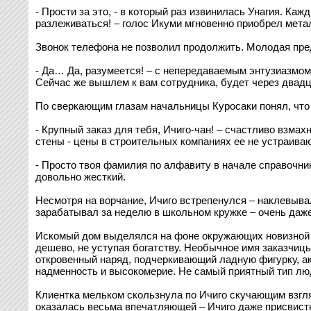
- Прости за это, - в который раз извинилась Унагия. Каж
разлеживаться! – голос Икуми мгновенно приобрел металл
Звонок телефона не позволил продолжить. Молодая пред
- Да… Да, разумеется! – с непередаваемым энтузиазмом
Сейчас же вышлем к вам сотрудника, будет через двадц
По сверкающим глазам начальницы Куросаки понял, что
- Крупный заказ для тебя, Ичиго-чан! – счастливо взмах
стены - цены в строительных компаниях ее не устраивают
- Просто твоя фамилия по алфавиту в начале справочник
довольно жесткий.
Несмотря на ворчание, Ичиго встрепенулся – наклевывал
зарабатывал за неделю в школьном кружке – очень даж
Искомый дом выделялся на фоне окружающих новизной и
дешево, не уступая богатству. Необычное имя заказчиц
откровенный наряд, подчеркивающий ладную фигурку, ак
надменность и высокомерие. Не самый приятный тип лю
Клиентка мельком скользнула по Ичиго скучающим взгляд
оказалась весьма впечатляющей – Ичиго даже присвистну