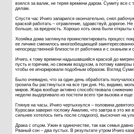
взялся за валик, не теряя времени даром. Сумиту все с
делам.
Спустя час Ичиго запарился окончательно, снял рабочую 
краской работать – отравление, здравствуй, дорогое. Н
больше, за вредность. Хорошо хоть окна были открыты н
Хозяйка дома заглянула проинспектировать процесс по
ее личике сменилось многообещающей заинтересованност
непосредственной близости от работника и с оханьем и
Ичиго, к тому времени надышавшийся краской до мигрен
пусть и горячим, но свежим воздухом, а потому каверзы
чтобы ее игнорировали подобным образом. Взгляд Сумит
Было очевидно, что за один день обработать получалось
грозила бы растянуться на все три дня. Но, видимо, мо
миров. Жара вообще активно способствовала снижению и
неделю выдергивало из постели всего три вызова и еще
Глянув на часы, Ичиго чертыхнулся – половина девятого
Куросаки заверил госпожу Амалию, что завтра в это же 
сильнее хотелось пить после сладкого), выскочил на ул
Драка с отцом. Ужин в одиночестве, так как семья давно
Рваный сон – два пустых. В результате утром Ичиго каз