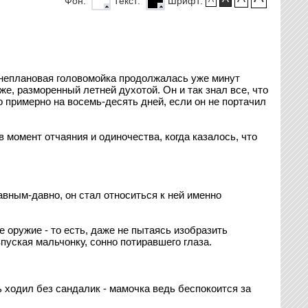
Фон:
Текст:
Шрифт:
 Внеплановая головомойка продолжалась уже минут
е, разморенный летней духотой. Он и так знал все, что
о примерно на восемь-десять дней, если он не портачил
 момент отчаяния и одиночества, когда казалось, что
авным-давно, он стал относиться к ней именно
 оружие - то есть, даже не пытаясь изобразить
пуская мальчонку, сонно потиравшего глаза.
ь ходил без сандалик - мамочка ведь беспокоится за