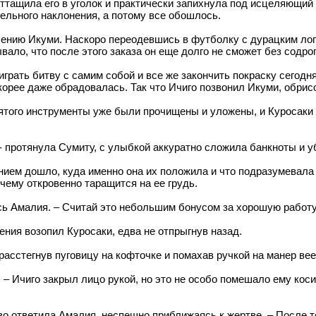
ттащила его в уголок и практически запихнула под исцеляющий 
ательного наклонения, а потому все обошлось.
лению Икуми. Наскоро переодевшись в футболку с дурацким лог
вало, что после этого заказа он еще долго не сможет без содро
грать битву с самим собой и все же закончить покраску сегодня
скорее даже обрадовалась. Так что Ичиго позвонил Икуми, обрис
ятого инструменты уже были прочищены и уложены, и Куросаки 
 протянула Сумиту, с улыбкой аккуратно сложила банкноты и уб
нием дошло, куда именно она их положила и что подразумевала п
очему откровенно таращится на ее грудь.
ась Амалия. – Считай это небольшим бонусом за хорошую работу
щения возопил Куросаки, едва не отпрыгнув назад.
расстегнув пуговицу на кофточке и помахав ручкой на манер вее
й! – Ичиго закрыл лицо рукой, но это не особо помешало ему ко
ответила Амалия, неспешно приближаясь к жертве. – После тог