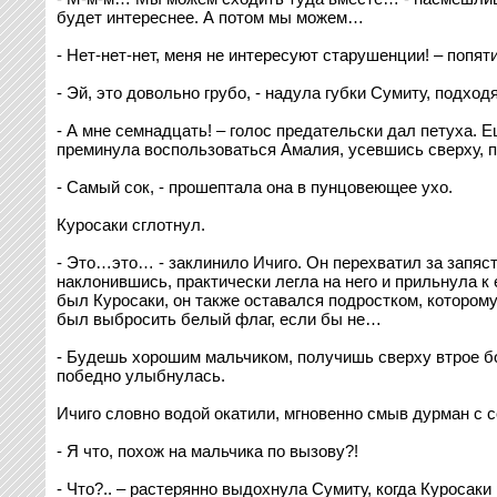
будет интереснее. А потом мы можем…
- Нет-нет-нет, меня не интересуют старушенции! – попя
- Эй, это довольно грубо, - надула губки Сумиту, подхо
- А мне семнадцать! – голос предательски дал петуха. Е
преминула воспользоваться Амалия, усевшись сверху, п
- Самый сок, - прошептала она в пунцовеющее ухо.
Куросаки сглотнул.
- Это…это… - заклинило Ичиго. Он перехватил за запяст
наклонившись, практически легла на него и прильнула к
был Куросаки, он также оставался подростком, которо
был выбросить белый флаг, если бы не…
- Будешь хорошим мальчиком, получишь сверху втрое бо
победно улыбнулась.
Ичиго словно водой окатили, мгновенно смыв дурман с с
- Я что, похож на мальчика по вызову?!
- Что?.. – растерянно выдохнула Сумиту, когда Куросаки