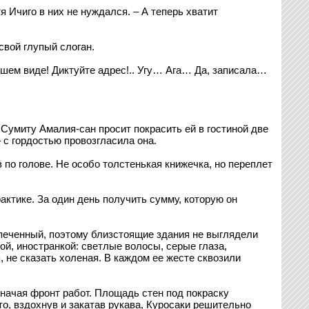
я Ичиго в них не нуждался. – А теперь хватит
вой глупый слоган.
чшем виде! Диктуйте адрес!.. Угу… Ага… Да, записала…
 Сумиту Амалия-сан просит покрасить ей в гостиной две
 с гордостью провозгласила она.
 по голове. Не особо толстенькая книжечка, но переплет
актике. За один день получить сумму, которую он
печенный, поэтому близстоящие здания не выглядели
й, иностранкой: светлые волосы, серые глаза,
 не сказать холеная. В каждом ее жесте сквозили
значая фронт работ. Площадь стен под покраску
то, вздохнув и закатав рукава, Куросаки решительно