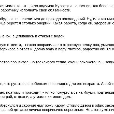
я мамочка…» - вяло подумал Куросаки, вспомнив, как босс в 
работнику исполнять свои обязанности.
ибудь и не шевелиться до прихода похолоданий. Ну, или как ми
ице берется столько энергии. Какая работа, когда он, здоровы
ненок, вцепившись в стакан с водой.
скую отвести, - нежно поправила его отросшую челку она, умиля
чивое в ответ и, допив воду в пару глотков, радостно обнял ма
ство пронзительно тоскливого тепла, очень похожего на… завис
 что ругаться с ребенком не солидно для его возраста. А сейч
тает, поэтому и приходит, - мягко пожурила сына Икуми, подталк
поиграй, отдохни, а у мамочки много дел…
 обернулся и скорчил ему рожу Каору. Стоило двери в офис закр
лавшей детское личико непривычно серьезным. Но этого уже ник