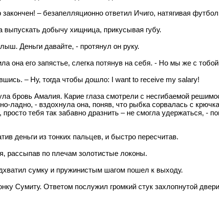
ор закончен! – безапелляционно ответил Ичиго, натягивая футбол
ла выпускать добычу хищница, прикусывая губу.
алыш. Деньги давайте, - протянул он руку.
ила она его запястье, слегка потянув на себя. - Но мы же с тобой
ись. – Ну, тогда чтобы дошло: I want to receive my salary!
гнула бровь Амалия. Карие глаза смотрели с несгибаемой решим
но-ладно, - вздохнула она, поняв, что рыбка сорвалась с крючк
 просто тебя так забавно дразнить – не смогла удержаться, - п
тив деньги из тонких пальцев, и быстро пересчитав.
я, рассыпав по плечам золотистые локоны.
одхватил сумку и пружинистым шагом пошел к выходу.
онку Сумиту. Ответом послужил громкий стук захлопнутой двери