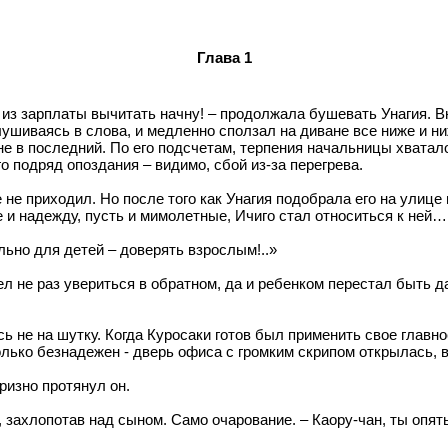
Глава 1
– из зарплаты вычитать начну! – продолжала бушевать Унагия.
ушиваясь в слова, и медленно сползал на диване все ниже и ниж
 не в последний. По его подсчетам, терпения начальницы хватал
о подряд опоздания – видимо, сбой из-за перегрева.
е приходил. Но после того как Унагия подобрала его на улице в
е и надежду, пусть и мимолетные, Ичиго стал относиться к ней…
льно для детей – доверять взрослым!..»
ел не раз увериться в обратном, да и ребенком перестал быть д
не на шутку. Когда Куросаки готов был применить свое главное
олько безнадежен - дверь офиса с громким скрипом открылась, в
ризно протянул он.
, захлопотав над сыном. Само очарование. – Каору-чан, ты опят