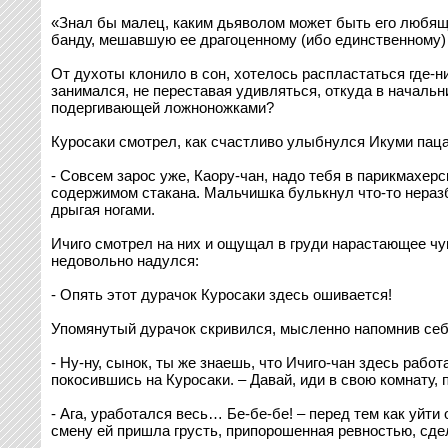
«Знал бы малец, каким дьяволом может быть его любяща
банду, мешавшую ее драгоценному (ибо единственному) 
От духоты клонило в сон, хотелось распластаться где-н
занимался, не переставая удивляться, откуда в начальн
подергивающей ложноножками?
Куросаки смотрел, как счастливо улыбнулся Икуми паца
- Совсем зарос уже, Каору-чан, надо тебя в парикмахер
содержимом стакана. Мальчишка булькнул что-то неразбор
дрыгая ногами.
Ичиго смотрел на них и ощущал в груди нарастающее чув
недовольно надулся:
- Опять этот дурачок Куросаки здесь ошивается!
Упомянутый дурачок скривился, мысленно напомнив себе,
- Ну-ну, сынок, ты же знаешь, что Ичиго-чан здесь рабо
покосившись на Куросаки. – Давай, иди в свою комнату, 
- Ага, уработался весь… Бе-бе-бе! – перед тем как уйти
смену ей пришла грусть, припорошенная ревностью, сде