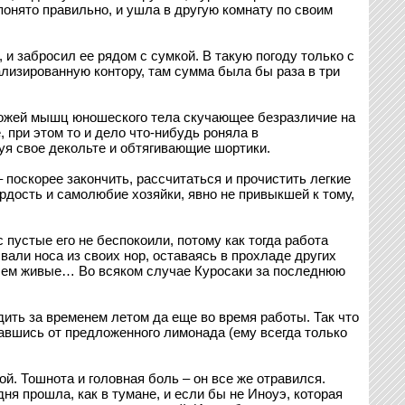
понято правильно, и ушла в другую комнату по своим
 и забросил ее рядом с сумкой. В такую погоду только с
ализированную контору, там сумма была бы раза в три
 кожей мышц юношеского тела скучающее безразличие на
при этом то и дело что-нибудь роняла в
уя свое декольте и обтягивающие шортики.
поскорее закончить, рассчитаться и прочистить легкие
рдость и самолюбие хозяйки, явно не привыкшей к тому,
пустые его не беспокоили, потому как тогда работа
али носа из своих нор, оставаясь в прохладе других
овсем живые… Во всяком случае Куросаки за последнюю
дить за временем летом да еще во время работы. Так что
завшись от предложенного лимонада (ему всегда только
ой. Тошнота и головная боль – он все же отравился.
ня прошла, как в тумане, и если бы не Иноуэ, которая