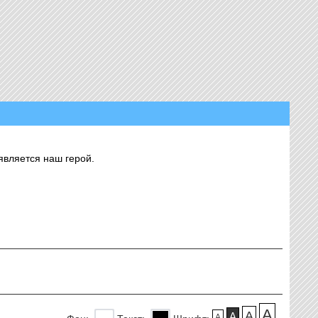
является наш герой.
A
A
A
A