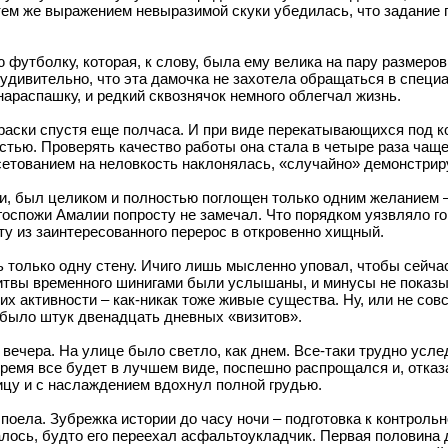
 тем же выражением невыразимой скуки убедилась, что задание 
футболку, которая, к слову, была ему велика на пару размеров,
е удивительно, что эта дамочка не захотела обращаться в специ
араспашку, и редкий сквознячок немного облегчал жизнь.
краски спустя еще полчаса. И при виде перекатывающихся под
ью. Проверять качество работы она стала в четыре раза чаще, 
 сетованием на неловкость наклонялась, «случайно» демонстрир
и, был целиком и полностью поглощен только одним желанием – 
 госпожи Амалии попросту не замечал. Что порядком уязвляло го
у из заинтересованного перерос в откровенно хищный.
 только одну стену. Ичиго лишь мысленно уповал, чтобы сейчас 
литвы временного шинигами были услышаны, и минусы не показыв
х активности – как-никак тоже живые существа. Ну, или не с
 было штук двенадцать дневных «визитов».
 вечера. На улице было светло, как днем. Все-таки трудно усле
время все будет в лучшем виде, поспешно распрощался и, отка
ицу и с наслаждением вдохнул полной грудью.
 поела. Зубрежка истории до часу ночи – подготовка к контрольн
алось, будто его переехал асфальтоукладчик. Первая половина д