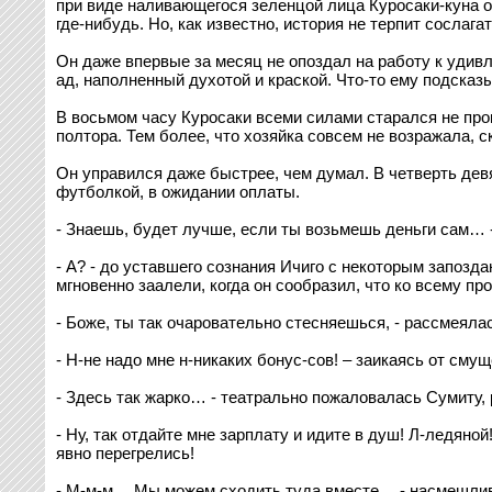
при виде наливающегося зеленцой лица Куросаки-куна о
где-нибудь. Но, как известно, история не терпит сослаг
Он даже впервые за месяц не опоздал на работу к удив
ад, наполненный духотой и краской. Что-то ему подсказы
В восьмом часу Куросаки всеми силами старался не прои
полтора. Тем более, что хозяйка совсем не возражала, 
Он управился даже быстрее, чем думал. В четверть дев
футболкой, в ожидании оплаты.
- Знаешь, будет лучше, если ты возьмешь деньги сам… -
- А? - до уставшего сознания Ичиго с некоторым запозда
мгновенно заалели, когда он сообразил, что ко всему пр
- Боже, ты так очаровательно стесняешься, - рассмеял
- Н-не надо мне н-никаких бонус-сов! – заикаясь от сму
- Здесь так жарко… - театрально пожаловалась Сумиту, 
- Ну, так отдайте мне зарплату и идите в душ! Л-ледяно
явно перегрелись!
- М-м-м… Мы можем сходить туда вместе… - насмешливо 