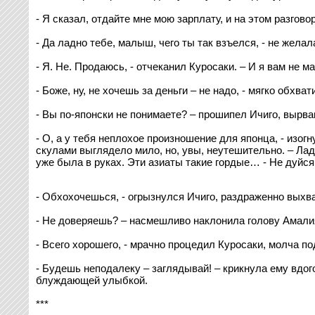
- Я сказал, отдайте мне мою зарплату, и на этом разгов
- Да ладно тебе, малыш, чего ты так взъелся, - не жела
- Я. Не. Продаюсь, - отчеканил Куросаки. – И я вам не м
- Боже, ну, не хочешь за деньги – не надо, - мягко обхват
- Вы по-японски не понимаете? – прошипел Ичиго, вырвавш
- О, а у тебя неплохое произношение для японца, - изо
скулами выглядело мило, но, увы, неутешительно. – Лад
уже была в руках. Эти азиаты такие гордые… - Не дуйся,
- Обхохочешься, - огрызнулся Ичиго, раздраженно выхва
- Не доверяешь? – насмешливо наклонила голову Амали
- Всего хорошего, - мрачно процедил Куросаки, молча п
- Будешь неподалеку – заглядывай! – крикнула ему вдог
блуждающей улыбкой.
***