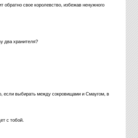
чит обратно свое королевство, избежав ненужного
зу два хранителя?
аю, если выбирать между сокровищами и Смаугом, в
ет с тобой.