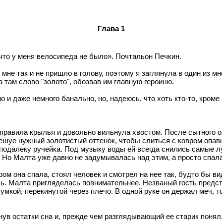
Глава 1
то у меня велосипеда не было». Почтальон Печкин.
о мне так и не пришло в голову, поэтому я заглянула в один из
 там слово "золото", обозвав им главную героиню.
 и даже немного банально, но, надеюсь, что хоть кто-то, кроме 
справила крылья и довольно вильнула хвостом. После сытного о
ешуе нужный золотистый оттенок, чтобы слиться с ковром опав
одалеку ручейка. Под музыку воды ей всегда снились самые л
. Но Малта уже давно не задумывалась над этим, а просто спал
ом она спала, стоял человек и смотрел на нее так, будто бы в
ь. Малта пригляделась повнимательнее. Незваный гость предст
мкой, перекинутой через плечо. В одной руке он держал меч, то
нув остатки сна и, прежде чем разглядывающий ее старик понял,