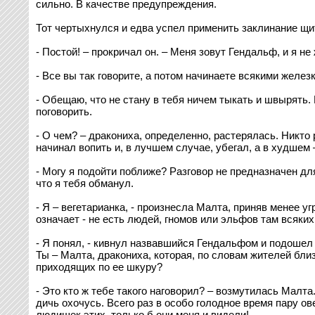
сильно. В качестве предупреждения.
Тот чертыхнулся и едва успел применить заклинание щи
- Постой! – прокричал он. – Меня зовут Гендальф, и я не
- Все вы так говорите, а потом начинаете всякими желе
- Обещаю, что не стану в тебя ничем тыкать и швырять.
поговорить.
- О чем? – дракониха, определенно, растерялась. Никто 
начинал вопить и, в лучшем случае, убегал, а в худшем
- Могу я подойти поближе? Разговор не предназначен для
что я тебя обманул.
- Я – вегетарианка, - произнесла Малта, приняв менее 
означает - не есть людей, гномов или эльфов там всяки
- Я понял, - кивнул назвавшийся Гендальфом и подошел 
Ты – Малта, дракониха, которая, по словам жителей бли
приходящих по ее шкуру?
- Это кто ж тебе такого наговорил? – возмутилась Малта
дичь охочусь. Всего раз в особо голодное время пару ов
людишек этих, только б они меня и видели!