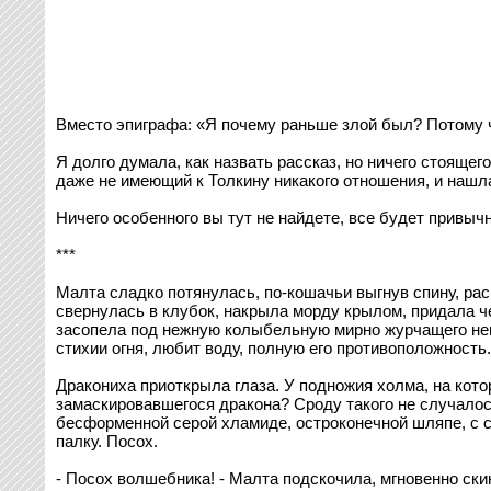
Вместо эпиграфа: «Я почему раньше злой был? Потому ч
Я долго думала, как назвать рассказ, но ничего стоящег
даже не имеющий к Толкину никакого отношения, и нашла
Ничего особенного вы тут не найдете, все будет привычно
***
Малта сладко потянулась, по-кошачьи выгнув спину, ра
свернулась в клубок, накрыла морду крылом, придала ч
засопела под нежную колыбельную мирно журчащего неп
стихии огня, любит воду, полную его противоположность
Дракониха приоткрыла глаза. У подножия холма, на котор
замаскировавшегося дракона? Сроду такого не случалос
бесформенной серой хламиде, остроконечной шляпе, с су
палку. Посох.
- Посох волшебника! - Малта подскочила, мгновенно ски