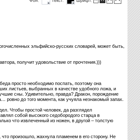
Фон:
Текст:
Шрифт:
 многочисленных эльфийско-русских словарей, может быть,
автора, получит удовольствие от прочтения.)))
беда просто необходимо поспать, поэтому она
ших листьев, выбранных в качестве удобного ложа, и
учшие сны. Удивительно, правда? Дракон, порождение
а… ровно до того момента, как учуяла незнакомый запах.
идел. Чтобы простой человек, да разглядел
авлял собой высокого седобородого старца в
лько что извлеченный из ножен, в другой – толстую
 что произошло, жахнула пламенем в его сторону. Не