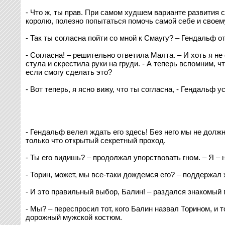
- Что ж, ты прав. При самом худшем варианте развития 
королю, полезно попытаться помочь самой себе и своему
- Так ты согласна пойти со мной к Смаугу? – Гендальф о
- Согласна! – решительно ответила Малта. – И хоть я не 
стула и скрестила руки на груди. - А теперь вспомним, ч
если смогу сделать это?
- Вот теперь, я ясно вижу, что ты согласна, - Гендальф
- Гендальф велел ждать его здесь! Без него мы не дол
только что открытый секретный проход.
- Ты его видишь? – продолжал упорствовать гном. – Я – 
- Торин, может, мы все-таки дождемся его? – поддержал
- И это правильный выбор, Балин! – раздался знакомый 
- Мы? – переспросил тот, кого Балин назвал Торином, и 
дорожный мужской костюм.