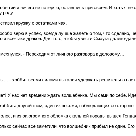
событий я ничего не потеряю, оставшись при своем. И хоть я не
 роду.
тставил кружку с остатками чая.
особо верю в успех, всегда лучше жалеть о том, что сделано, че
то я все-таки дракон. Для того, чтобы увести Смауга далеко-дал
 усмехнулся. - Переходим от личного разговора к деловому…
жны… - хоббит всеми силами пытался удержать решительно настр
нет! У нас нет времени ждать волшебника. Мы сами по себе. Ид
 хоббита другой гном, один из восьми, наблюдающих со стороны 
голос, и из-за огромного обломка скальной породы вышел Генд
только сейчас все заметили, что волшебник прибыл не один. Его