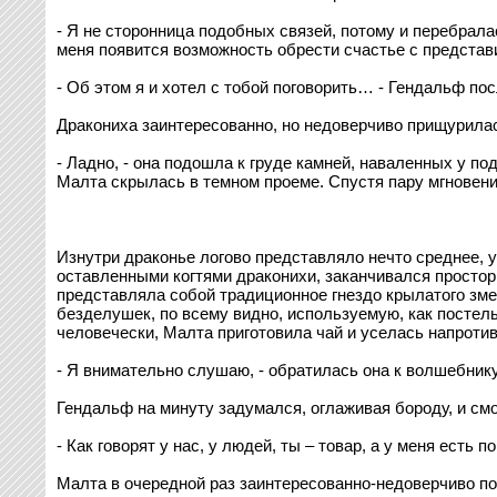
- Я не сторонница подобных связей, потому и перебралас
меня появится возможность обрести счастье с представ
- Об этом я и хотел с тобой поговорить… - Гендальф п
Дракониха заинтересованно, но недоверчиво прищурилас
- Ладно, - она подошла к груде камней, наваленных у по
Малта скрылась в темном проеме. Спустя пару мгновени
Изнутри драконье логово представляло нечто среднее, 
оставленными когтями драконихи, заканчивался простор
представляла собой традиционное гнездо крылатого зм
безделушек, по всему видно, используемую, как постель
человечески, Малта приготовила чай и уселась напроти
- Я внимательно слушаю, - обратилась она к волшебнику
Гендальф на минуту задумался, оглаживая бороду, и смо
- Как говорят у нас, у людей, ты – товар, а у меня есть 
Малта в очередной раз заинтересованно-недоверчиво пос