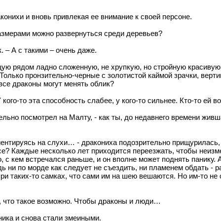
нихи и вновь привлекая ее внимание к своей персоне.
 размерами можно развернуться среди деревьев?
. – А с такими – очень даже.
щую рядом ладно сложенную, не хрупкую, но стройную красивую
олько пронзительно-черные с золотистой каймой зрачки, вертика
 все драконы могут менять облик?
кого-то эта способность слабее, у кого-то сильнее. Кто-то ей в
ительно посмотрел на Малту, - как ты, до недавнего времени ж
риентируясь на слухи… - дракониха подозрительно прищурилась, 
се? Каждые несколько лет приходится переезжать, чтобы неизме
о, с кем встречался раньше, и он вполне может поднять панику.
едь ни по морде как следует не съездить, ни пламенем обдать -
и таких-то самках, что сами им на шею вешаются. Но им-то не 
ил, что такое возможно. Чтобы драконы и люди…
ика и снова стали змеиными.