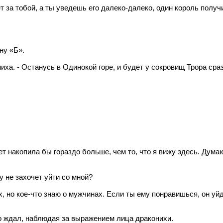
ет за тобой, а ты уведешь его далеко-далеко, один король полу
ну «Б».
иха. - Останусь в Одинокой горе, и будет у сокровищ Трора сра
ет накопила бы гораздо больше, чем то, что я вижу здесь. Дум
у не захочет уйти со мной?
х, но кое-что знаю о мужчинах. Если ты ему понравишься, он уйд
 ждал, наблюдая за выражением лица драконихи.