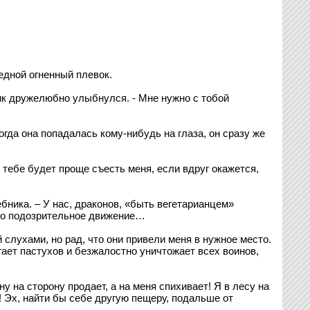
едной огненный плевок.
ник дружелюбно улыбнулся. - Мне нужно с тобой
огда она попадалась кому-нибудь на глаза, он сразу же
к тебе будет проще съесть меня, если вдруг окажется,
бника. – У нас, драконов, «быть вегетарианцем»
одно подозрительное движение…
слухами, но рад, что они привели меня в нужное место.
гает пастухов и безжалостно уничтожает всех воинов,
у на сторону продает, а на меня спихивает! Я в лесу на
т! Эх, найти бы себе другую пещеру, подальше от