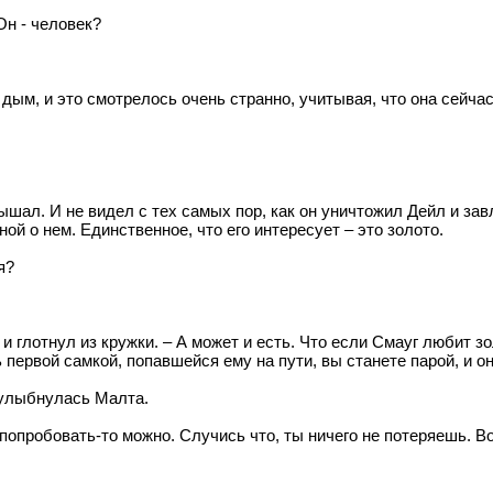
Он - человек?
дым, и это смотрелось очень странно, учитывая, что она сейча
ышал. И не видел с тех самых пор, как он уничтожил Дейл и за
ой о нем. Единственное, что его интересует – это золото.
я?
 и глотнул из кружки. – А может и есть. Что если Смауг любит 
 первой самкой, попавшейся ему на пути, вы станете парой, и о
 улыбнулась Малта.
о попробовать-то можно. Случись что, ты ничего не потеряешь. 