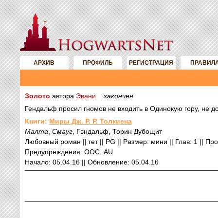
АРХИВ
ПРОФИЛЬ
РЕГИСТРАЦИЯ
ПРАВИЛ
Золото
автора
Эвани
закончен
Гендальф просил гномов не входить в Одинокую гору, не до
Книги:
Миры Дж. Р. Р. Толкиена
Малта
,
Смауг
, Гэндальф, Торин Дубощит
Любовный роман || гет || PG || Размер: мини || Глав: 1 || Пр
Предупреждения: ООС, AU
Начало: 05.04.16 || Обновление: 05.04.16