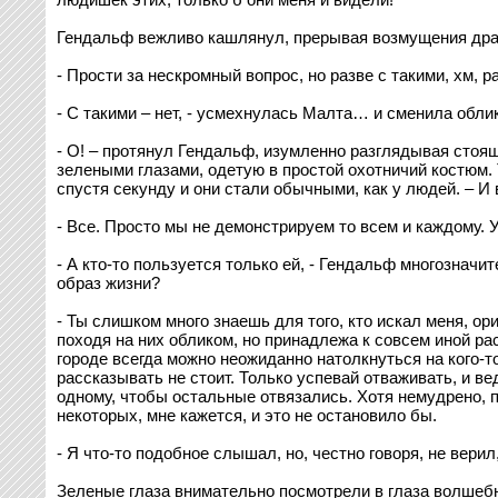
Гендальф вежливо кашлянул, прерывая возмущения драко
- Прости за нескромный вопрос, но разве с такими, хм,
- С такими – нет, - усмехнулась Малта… и сменила облик
- О! – протянул Гендальф, изумленно разглядывая стоя
зелеными глазами, одетую в простой охотничий костюм. Т
спустя секунду и они стали обычными, как у людей. – И
- Все. Просто мы не демонстрируем то всем и каждому. У 
- А кто-то пользуется только ей, - Гендальф многознач
образ жизни?
- Ты слишком много знаешь для того, кто искал меня, о
походя на них обликом, но принадлежа к совсем иной ра
городе всегда можно неожиданно натолкнуться на кого-т
рассказывать не стоит. Только успевай отваживать, и в
одному, чтобы остальные отвязались. Хотя немудрено, пр
некоторых, мне кажется, и это не остановило бы.
- Я что-то подобное слышал, но, честно говоря, не вер
Зеленые глаза внимательно посмотрели в глаза волшебн