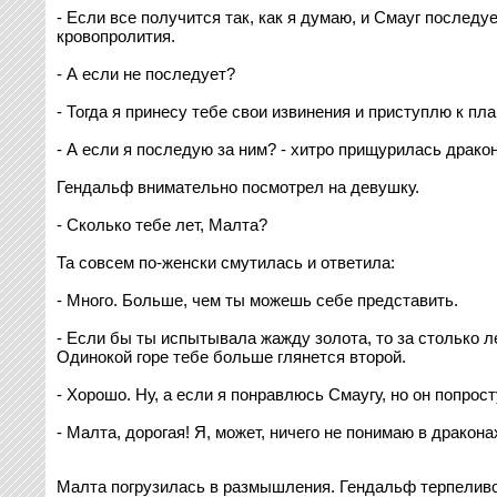
- Если все получится так, как я думаю, и Смауг последу
кровопролития.
- А если не последует?
- Тогда я принесу тебе свои извинения и приступлю к пла
- А если я последую за ним? - хитро прищурилась дракон
Гендальф внимательно посмотрел на девушку.
- Сколько тебе лет, Малта?
Та совсем по-женски смутилась и ответила:
- Много. Больше, чем ты можешь себе представить.
- Если бы ты испытывала жажду золота, то за столько л
Одинокой горе тебе больше глянется второй.
- Хорошо. Ну, а если я понравлюсь Смаугу, но он попрост
- Малта, дорогая! Я, может, ничего не понимаю в дракона
Малта погрузилась в размышления. Гендальф терпеливо