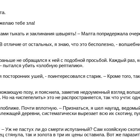
та.
 желаю тебе зла!
зками тыкать и заклинания швырять! – Малта попридержала очер
 В отличие от остальных, я знаю, что это бесполезно, - волшеб
раньше не обращался к ней с подобной просьбой. Каждый раз, к
 – пытался убить «злобную рептилию».
 посторонних ушей, - поинтересовался старик. – Кроме того, та
угрожающую позу, и пояснила, заметив недоуменный взгляд волше
х. Но на «испепелить» это не распространяется, так что учти: 
поближе. Почти вплотную. – Признаться, я шел наугад, ведомый 
злежащей деревни, систематически вырезает всю их скотину, пу
. – Уж не пастух ли до смерти испуганный? Сам хозяйскую скотин
ец стянула, так и золота в три их цены оставила. Вот же парази