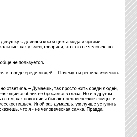
 девушку с длинной косой цвета меда и яркими
льные, как у змеи, говорили, что это не человек, но
ообще не пользуется.
ившая в городе среди людей… Почему ты решила изменить
но ответила. – Думаешь, так просто жить среди людей,
няющийся облик не бросался в глаза. Но и в другом
 А о том, как похотливы бывают человеческие самцы, и
 рассекретишься. Иной раз думаешь, уж лучше уступить
скажешь, что я - не человеческая самка. Правда,