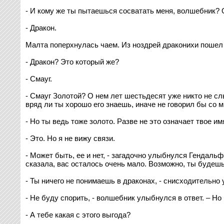
- И кому же ты пытаешься сосватать меня, волшебник? 
- Дракон.
Малта поперхнулась чаем. Из ноздрей драконихи пошел 
- Дракон? Это который же?
- Смауг.
- Смауг Золотой? О нем лет шестьдесят уже никто не сл
вряд ли ты хорошо его знаешь, иначе не говорил бы со мн
- Но ты ведь тоже золото. Разве не это означает твое им
- Это. Но я не вижу связи.
- Может быть, ее и нет, - загадочно улыбнулся Гендальф
сказала, вас осталось очень мало. Возможно, ты будешь
- Ты ничего не понимаешь в драконах, - снисходительно
- Не буду спорить, - волшебник улыбнулся в ответ. – Н
- А тебе какая с этого выгода?