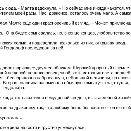
ь сюда, - Малта вздохнула. – Но сейчас мне иногда кажется, чт
ителем моей расы. Нас, драконов, осталось очень мало. А самк
ослал Малте еще один красноречивый взгляд. – Может, пригласи
ь. Она будто сомневалась, но, в конце концов, любопытство по
дножия холма, и пошевелила несколько из них, открывая вход. –
й Гендальф последовал за ней.
удовлетворяющее двум ее обликам. Широкий прорытый в земле 
ной пещерой, неплохо освещенной, хоть источник света волшебн
ея – беспорядочно набросанную, небольшой величины, но произ
. Вторая половина напоминала обычную комнату: стол, стулья, 
в Гендальфа.
, когда тот насытился немудреной снедью, выставленной хозяйк
тря на дракониху так, что любому было бы понятно – он ею любу
покупатель…
мотрела на гостя и грустно усмехнулась.