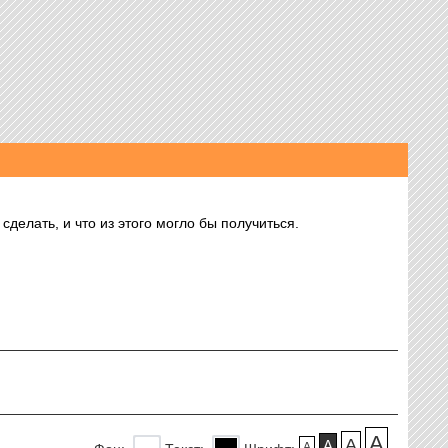
делать, и что из этого могло бы получиться.
A
A
A
A