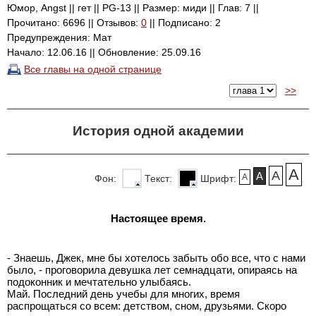
Юмор, Angst || гет || PG-13 || Размер: миди || Глав: 7 ||
Прочитано: 6696 || Отзывов:
0
|| Подписано: 2
Предупреждения: Мат
Начало: 12.06.16 || Обновление: 25.09.16
Все главы на одной странице
>>
История одной академии
A
A
A
A
Фон:
Текст:
Шрифт:
Настоящее время.
- Знаешь, Джек, мне бы хотелось забыть обо все, что с нами
было, - проговорила девушка лет семнадцати, опираясь на
подоконник и мечтательно улыбаясь.
Май. Последний день учебы для многих, время
распрощаться со всем: детством, сном, друзьями. Скоро