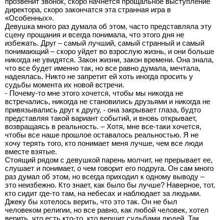
прозвенит звонок, скоро начнется прощальное выступление
директора, скоро закончатся эта странная игра в
«Особенных».
Девушка много раз думала об этом, часто представляла эту
сцену прощания и всегда понимала, что этого дня не
избежать. Друг – самый лучший, самый странный и самый
понимающий – скоро уйдет во взрослую жизнь, и они больше
никогда не увидятся. Закон жизни, закон времени. Она знала,
что все будет именно так, но все равно думала, мечтала,
надеялась. Никто не запретит ей хоть иногда просить у
судьбы момента их новой встречи.
- Почему-то мне этого хочется, чтобы мы никогда не
встречались, никогда не становились друзьями и никогда не
привязывались друг к другу, - она закрывает глаза, будто
представляя такой вариант событий, и вновь открывает,
возвращаясь в реальность. – Хотя, мне все-таки хочется,
чтобы все наше прошлое оставалось реальностью. Я не
хочу терять того, кто понимает меня лучше, чем все люди
вместе взятые.
Стоящий рядом с девушкой парень молчит, не прерывает ее,
слушает и понимает, о чем говорит его подруга. Он сам много
раз думал об этом, но всегда приходил к одному выводу –
это неизбежно. Кто знает, как было бы лучше? Наверное, тот,
кто сидит где-то там, на небесах и наблюдает за людьми.
Джеку бы хотелось верить, что это так. Он не был
человеком религии, но все равно, как любой человек, хотел
верить, что есть кто-то, кто вершит судьбами людей. Так