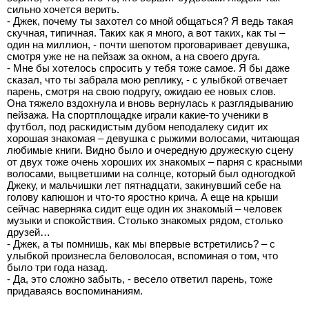
сильно хочется верить.
- Джек, почему ты захотел со мной общаться? Я ведь такая
скучная, типичная. Таких как я много, а вот таких, как ты –
один на миллион, - почти шепотом проговаривает девушка,
смотря уже не на пейзаж за окном, а на своего друга.
- Мне бы хотелось спросить у тебя тоже самое. Я бы даже
сказал, что ты забрала мою реплику, - с улыбкой отвечает
парень, смотря на свою подругу, ожидаю ее новых слов.
Она тяжело вздохнула и вновь вернулась к разглядыванию
пейзажа. На спортплощадке играли какие-то ученики в
футбол, под раскидистым дубом неподалеку сидит их
хорошая знакомая – девушка с рыжими волосами, читающая
любимые книги. Видно было и очередную дружескую сцену
от двух тоже очень хороших их знакомых – парня с красными
волосами, выцветшими на солнце, который был одногодкой
Джеку, и мальчишки лет пятнадцати, закинувший себе на
голову капюшон и что-то яростно крича. А еще на крыши
сейчас наверняка сидит еще один их знакомый – человек
музыки и спокойствия. Столько знакомых рядом, столько
друзей…
- Джек, а ты помнишь, как мы впервые встретились? – с
улыбкой произнесла беловолосая, вспоминая о том, что
было три года назад.
- Да, это сложно забыть, - весело ответил парень, тоже
придаваясь воспоминаниям.