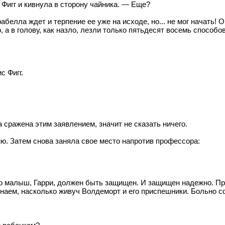
Фигг и кивнула в сторону чайника. — Еще?
абелла ждет и терпение ее уже на исходе, но... не мог начать!
а в голову, как назло, лезли только пятьдесят восемь способо
с Фигг.
 сражена этим заявлением, значит не сказать ничего.
ю. Затем снова заняла свое место напротив профессора:
о малыш, Гарри, должен быть защищен. И защищен надежно. Прав
знаем, насколько живуч Волдеморт и его приспешники. Больно со