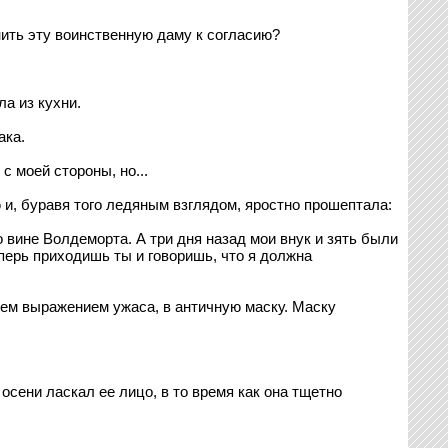
нить эту воинственную даму к согласию?
а из кухни.
ака.
 моей стороны, но...
 и, буравя того ледяным взглядом, яростно прошептала:
вине Волдеморта. А три дня назад мои внук и зять были
перь приходишь ты и говоришь, что я должна
нем выражением ужаса, в античную маску. Маску
сени ласкал ее лицо, в то время как она тщетно