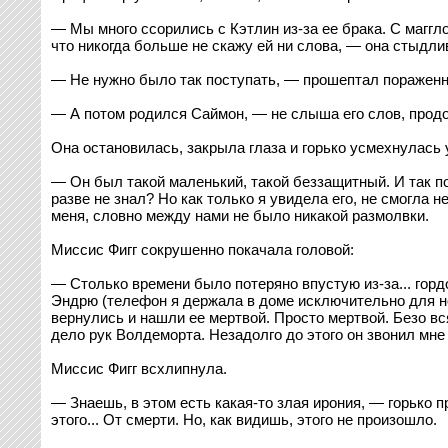
— Мы много ссорились с Кэтлин из-за ее брака. С маггло
что никогда больше не скажу ей ни слова, — она стыдли
— Не нужно было так поступать, — прошептал пораженны
— А потом родился Саймон, — не слыша его слов, продо
Она остановилась, закрыла глаза и горько усмехнулась 
— Он был такой маленький, такой беззащитный. И так по
разве не знал? Но как только я увидела его, не смогла 
меня, словно между нами не было никакой размолвки.
Миссис Фигг сокрушенно покачала головой:
— Столько времени было потеряно впустую из-за... гор
Эндрю (телефон я держала в доме исключительно для нег
вернулись и нашли ее мертвой. Просто мертвой. Безо вс
дело рук Волдеморта. Незадолго до этого он звонил мне 
Миссис Фигг всхлипнула.
— Знаешь, в этом есть какая-то злая ирония, — горько 
этого... От смерти. Но, как видишь, этого не произошло.