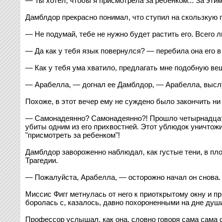
— Ты хотел, чтобы я присмотрела за ребенком... За эти
Дамблдор прекрасно понимал, что ступил на скользкую п
— Не подумай, тебе не нужно будет растить его. Всего л
— Да как у тебя язык повернулся? — перебила она его в
— Как у тебя ума хватило, предлагать мне подобную ве
— Арабелла, — догнал ее Дамблдор, — Арабелла, выслуш
Похоже, в этот вечер ему не суждено было закончить ни
— Самонадеянно? Самонадеянно?! Прошло четырнадцать л
убиты одним из его прихвостней. Этот ублюдок уничтож
"присмотреть за ребенком"!
Дамблдор завороженно наблюдал, как густые тени, в пл
Трагедии.
— Пожалуйста, Арабелла, — осторожно начал он снова.
Миссис Фигг метнулась от него к приоткрытому окну и п
боролась с, казалось, давно похороненными на дне душ
Профессор услышал, как она, словно говоря сама сама с