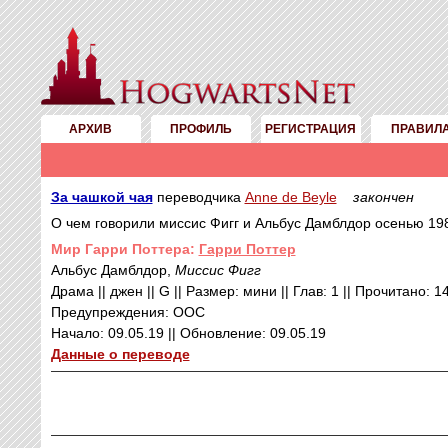
АРХИВ
ПРОФИЛЬ
РЕГИСТРАЦИЯ
ПРАВИЛ
За чашкой чая
переводчика
Anne de Beyle
закончен
О чем говорили миссис Фигг и Альбус Дамблдор осенью 198
Mир Гарри Поттера:
Гарри Поттер
Альбус Дамблдор,
Миссис Фигг
Драма || джен || G || Размер: мини || Глав: 1 || Прочитано: 1
Предупреждения: ООС
Начало: 09.05.19 || Обновление: 09.05.19
Данные о переводе