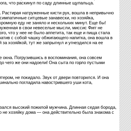
ога, что раскинул по саду длинные щупальца.
. Растирая натруженные кисти рук, вошла в непривычно
 симпатичные ситцевые занавески, но хозяйка,
скромную еду не заняло и нескольких минут. Еще бы!
груженная в свои невеселые мысли, миссис Фигг не
го, что у нее не было аппетита, так еще и пища стала
хватив с собой чашку обжигающего напитка, она вошла в
за хозяйкой, тут же запрыгнул и угнездился на ее
е окна. Погрузившись в воспоминания, она совсем
 до чего же они надоели! Она сыта по горло пустыми
тером, не покидало. Звук от двери повторился. И она
ашинально погладила навострившего уши кота,
оказался высокий пожилой мужчина. Длинная седая борода,
о не хозяйку дома — она действительно была знакома с