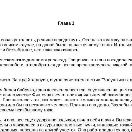
Глава 1
вовав усталость, решила передохнуть. Осень в этом году затянул
Во всяком случае, на дворе было по-настоящему тепло. И тольк
е и беззаботное, все-таки закончилось.
ическим взглядом осмотрела сад. Глицинию, что она посадила е
плели побеги, что добраться до нее не представлялось никакой
чего. Завтра Хэллоуин, и угол очистится от этих "Золушкиных к
я белая бабочка, едва касаясь лепестков, опустилась на цвето
авило миссис Фигг очнуться от состояния тяжелой окаменелости
. Расплакалась так, как может плакать только немолодая женщи
 хватило бы на несколько человек. Плакала она долго. Захлеб
 своему неизбывному горю.
, и она, все еще судорожно вздыхая, взяла себя в руки. Вытерл
ельно увязала ее в аккуратные плотные пучки, издающие тонки
едливых, перешла на другой участок. Она работала до тех пор, 