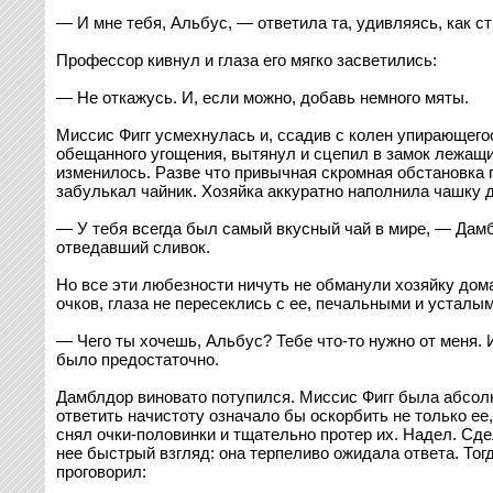
— И мне тебя, Альбус, — ответила та, удивляясь, как с
Профессор кивнул и глаза его мягко засветились:
— Не откажусь. И, если можно, добавь немного мяты.
Миссис Фигг усмехнулась и, ссадив с колен упирающегос
обещанного угощения, вытянул и сцепил в замок лежащие
изменилось. Разве что привычная скромная обстановка 
забулькал чайник. Хозяйка аккуратно наполнила чашку д
— У тебя всегда был самый вкусный чай в мире, — Дамбл
отведавший сливок.
Но все эти любезности ничуть не обманули хозяйку дома.
очков, глаза не пересеклись с ее, печальными и усталым
— Чего ты хочешь, Альбус? Тебе что-то нужно от меня. 
было предостаточно.
Дамблдор виновато потупился. Миссис Фигг была абсолютн
ответить начистоту означало бы оскорбить не только ее
снял очки-половинки и тщательно протер их. Надел. Сдел
нее быстрый взгляд: она терпеливо ожидала ответа. Тог
проговорил: