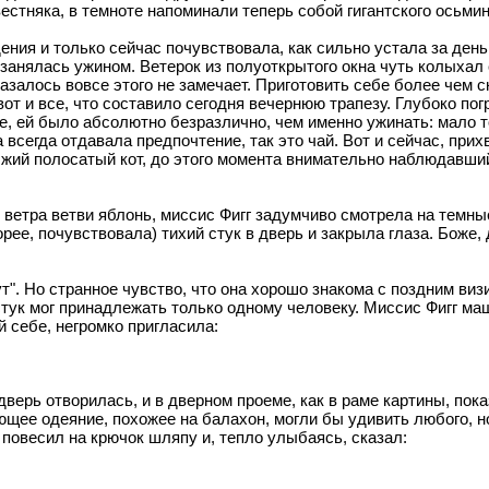
стняка, в темноте напоминали теперь собой гигантского осьмин
ия и только сейчас почувствовала, как сильно устала за день
 занялась ужином. Ветерок из полуоткрытого окна чуть колыхал
азалось вовсе этого не замечает. Приготовить себе более чем 
вот и все, что составило сегодня вечернюю трапезу. Глубоко по
е, ей было абсолютно безразлично, чем именно ужинать: мало то
 всегда отдавала предпочтение, так это чай. Вот и сейчас, при
жий полосатый кот, до этого момента внимательно наблюдавший 
ветра ветви яблонь, миссис Фигг задумчиво смотрела на темны
орее, почувствовала) тихий стук в дверь и закрыла глаза. Боже,
". Но странное чувство, что она хорошо знакома с поздним визи
стук мог принадлежать только одному человеку. Миссис Фигг м
й себе, негромко пригласила:
 дверь отворилась, и в дверном проеме, как в раме картины, п
щее одеяние, похожее на балахон, могли бы удивить любого, н
повесил на крючок шляпу и, тепло улыбаясь, сказал: