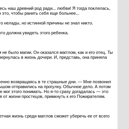
есь наш древний род ради... любви! Я тогда поклялась,
 это, чтобы ранить себя еще больнее...
 нелады, но истинной причины не знал никто.
то должна увидеть этого ребенка.
не было магии. Он оказался магглом, как и его отец. Ты
вернулась в жизнь дочери. И, представь, она приняла
сленно возвращаясь в те страшные дни. — Мне позвонил
лышом отправились на прогулку. Обычное дело. А потом
 мог этого понимать. Но я-то сразу догадалась — это
я от жизни простецов, примкнуть к его Пожирателям.
етная жизнь среди магглов сможет уберечь ее от всего