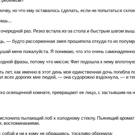
м ребенком?
очву, но что ему оставалось сделать, если не попытаться скло
ишь...
 очередной раз. Резко встала из-за стола и быстрым шагом вышл
щь, — будто рассерженная змея прошипела откуда-то из полумр
ай меня пожалуйста. Я понимаю, что это очень самонадеянно с
 одной фразы, потому что миссис Фигг подошла к нему вплотную
ет, как именно в этот день моя единственная дочь погибла по 
ил всех дорогих мне людей, — она судорожно вздохнула, — и те
охо освещенной комнате, превращают ее лицо, с застывшим на 
рислонила пылающий лоб к холодному стеклу. Пьянящий аромат о
и, воспоминаниями.
 собой и ни к кому не обращаясь, тоскливо обронила: