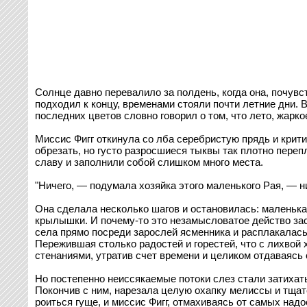
Солнце давно перевалило за полдень, когда она, почувст
подходил к концу, временами стояли почти летние дни. 
последних цветов словно говорил о том, что лето, жарко
Миссис Фигг откинула со лба серебристую прядь и крит
обрезать, но густо разросшиеся тыквы так плотно пере
славу и заполнили собой слишком много места.
"Ничего, — подумала хозяйка этого маленького Рая, — ни
Она сделала несколько шагов и остановилась: маленька
крылышки. И почему-то это незамысловатое действо заст
села прямо посреди зарослей ясменника и расплакалась
Пережившая столько радостей и горестей, что с лихвой
стенаниями, утратив счет времени и целиком отдаваясь
Но постепенно неиссякаемые потоки слез стали затихать
Покончив с ним, нарезала целую охапку мелиссы и тщат
роиться гуще, и миссис Фигг, отмахиваясь от самых надо