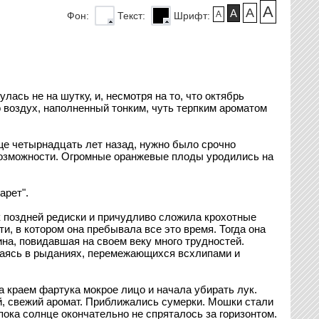
A
A
A
A
Фон:
Текст:
Шрифт:
ась не на шутку, и, несмотря на то, что октябрь
о воздух, наполненный тонким, чуть терпким ароматом
ще четырнадцать лет назад, нужно было срочно
 возможности. Огромные оранжевые плоды уродились на
арет".
к поздней редиски и причудливо сложила крохотные
, в котором она пребывала все это время. Тогда она
на, повидавшая на своем веку много трудностей.
ываясь в рыданиях, перемежающихся всхлипами и
а краем фартука мокрое лицо и начала убирать лук.
й, свежий аромат. Приближались сумерки. Мошки стали
пока солнце окончательно не спряталось за горизонтом.