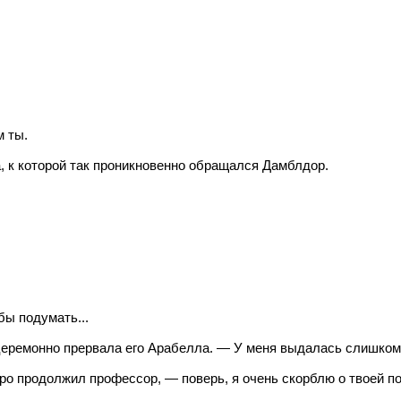
м ты.
, к которой так проникновенно обращался Дамблдор.
бы подумать...
церемонно прервала его Арабелла. — У меня выдалась слишком 
о продолжил профессор, — поверь, я очень скорблю о твоей пот