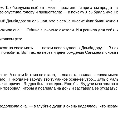
м. Так бездумно выбрать жизнь простецов и при этом предать в
во опустила голову и прошептала: — и почему я выбрала именно
й Дамблдор: он слышал, что в семье миссис Фигг были какие-то
лжила она. — Общие знакомые сказали. И я решила для себя, ч
уголком рта:
хож на свою мать... — потом повернулась к Дамблдору. — В нем 
не полюбить. Вот так, на первый день рождения Саймона я снова 
дости. А потом Кэтлин не стало, — она остановилась, снова мы
о). Никогда не забуду это туманное осеннее утро... Зять с ма
яких причин. Эндрю был растерян. Еще бы! Будучи магглом он не
и требовал, чтобы я повлияла на дочь и заставила ее отказатьс
продолжила она, — в глубине души я очень надеялась, что незам