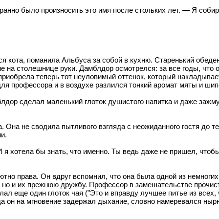
транно было произносить это имя после стольких лет. — Я соб
я кота, поманила Альбуса за собой в кухню. Старенький обеден
 на столешнице руки. Дамблдор осмотрелся: за все годы, что о
приобрела теперь тот неуловимый оттенок, который накладывает
ля профессора и в воздухе разлился тонкий аромат мяты и шипо
дор сделал маленький глоток душистого напитка и даже зажмури
 Она не сводила пытливого взгляда с неожиданного гостя до те
и.
И я хотела бы знать, что именно. Ты ведь даже не пришел, чтоб
о права. Он вдруг вспомнил, что она была одной из немногих, к
, но и их прежнюю дружбу. Профессор в замешательстве прочис
ал еще один глоток чая ("Это и вправду лучшее питье из всех, 
да он на мгновение задержал дыхание, словно намеревался нырну