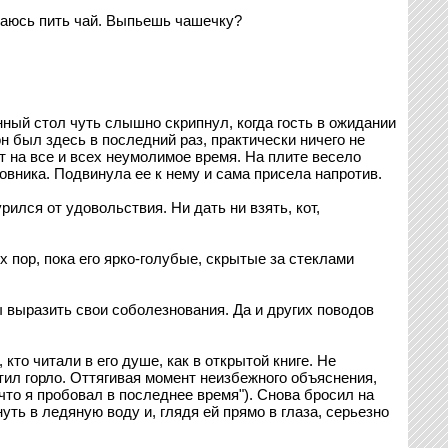
ираюсь пить чай. Выпьешь чашечку?
ный стол чуть слышно скрипнул, когда гость в ожидании
н был здесь в последний раз, практически ничего не
 на все и всех неумолимое время. На плите весело
вника. Подвинула ее к нему и сама присела напротив.
лся от удовольствия. Ни дать ни взять, кот,
х пор, пока его ярко-голубые, скрытые за стеклами
ы выразить свои соболезнования. Да и других поводов
то читали в его душе, как в открытой книге. Не
тил горло. Оттягивая момент неизбежного объяснения,
что я пробовал в последнее время"). Снова бросил на
ть в ледяную воду и, глядя ей прямо в глаза, серьезно