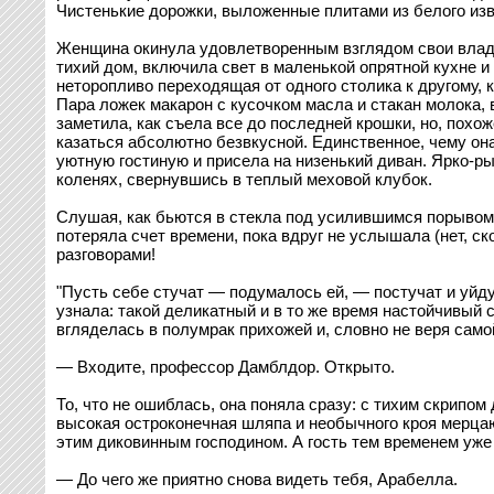
Чистенькие дорожки, выложенные плитами из белого изве
Женщина окинула удовлетворенным взглядом свои владен
тихий дом, включила свет в маленькой опрятной кухне и
неторопливо переходящая от одного столика к другому, к
Пара ложек макарон с кусочком масла и стакан молока, 
заметила, как съела все до последней крошки, но, похож
казаться абсолютно безвкусной. Единственное, чему она
уютную гостиную и присела на низенький диван. Ярко-ры
коленях, свернувшись в теплый меховой клубок.
Слушая, как бьются в стекла под усилившимся порывом 
потеряла счет времени, пока вдруг не услышала (нет, ск
разговорами!
"Пусть себе стучат — подумалось ей, — постучат и уйдут
узнала: такой деликатный и в то же время настойчивый 
вгляделась в полумрак прихожей и, словно не веря само
— Входите, профессор Дамблдор. Открыто.
То, что не ошиблась, она поняла сразу: с тихим скрипом
высокая остроконечная шляпа и необычного кроя мерцаю
этим диковинным господином. А гость тем временем уже 
— До чего же приятно снова видеть тебя, Арабелла.