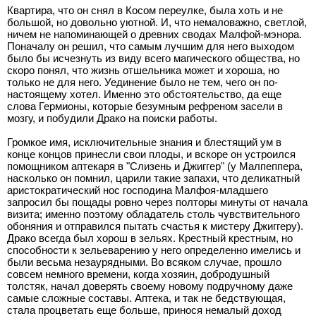
Квартира, что он снял в Косом переулке, была хоть и не
большой, но довольно уютной. И, что немаловажно, светлой,
ничем не напоминающей о древних сводах Малфой-мэнора.
Поначалу он решил, что самым лучшим для него выходом
было бы исчезнуть из виду всего магического общества, но
скоро понял, что жизнь отшельника может и хороша, но
только не для него. Уединение было не тем, чего он по-
настоящему хотел. Именно это обстоятельство, да еще
слова Гермионы, которые безумным рефреном засели в
мозгу, и побудили Драко на поиски работы.
Громкое имя, исключительные знания и блестящий ум в
конце концов принесли свои плоды, и вскоре он устроился
помощником аптекаря в "Слизень и Джиггер" (у Малпеппера,
насколько он помнил, царили такие запахи, что деликатный
аристократический нос господина Малфоя-младшего
запросил бы пощады ровно через полторы минуты от начала
визита; именно поэтому обладатель столь чувствительного
обоняния и отправился пытать счастья к мистеру Джиггеру).
Драко всегда был хорош в зельях. Крестный крестным, но
способности к зельеварению у него определенно имелись и
были весьма незаурядными. Во всяком случае, прошло
совсем немного времени, когда хозяин, добродушный
толстяк, начал доверять своему новому подручному даже
самые сложные составы. Аптека, и так не бедствующая,
стала процветать еще больше, принося немалый доход