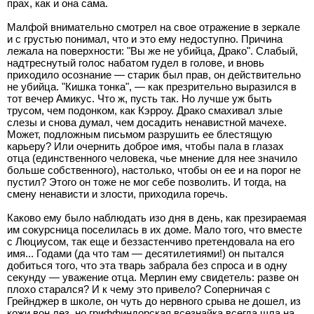
прах, как и она сама.
Малфой внимательно смотрел на свое отражение в зеркале
и с грустью понимал, что и это ему недоступно. Причина
лежала на поверхности: "Вы же не убийца, Драко". Слабый,
надтреснутый голос набатом гудел в голове, и вновь
приходило осознание — старик был прав, он действительно
не убийца. "Кишка тонка", — как презрительно выразился в
тот вечер Амикус. Что ж, пусть так. Но лучше уж быть
трусом, чем подонком, как Кэрроу. Драко смахивал злые
слезы и снова думал, чем досадить ненавистной мачехе.
Может, подложным письмом разрушить ее блестящую
карьеру? Или очернить доброе имя, чтобы пала в глазах
отца (единственного человека, чье мнение для нее значило
больше собственного), настолько, чтобы он ее и на порог не
пустил? Этого он тоже не мог себе позволить. И тогда, на
смену ненависти и злости, приходила горечь.
Каково ему было наблюдать изо дня в день, как презираемая
им сокурсница поселилась в их доме. Мало того, что вместе
с Люциусом, так еще и беззастенчиво претендовала на его
имя... Годами (да что там — десятилетиями!) он пытался
добиться того, что эта тварь забрала без спроса и в одну
секунду — уважение отца. Мерлин ему свидетель: разве он
плохо старался? И к чему это привело? Соперничая с
Грейнджер в школе, он чуть до нервного срыва не дошел, из
кожи вон лез, но гриффиндорская всезнайка всегда шла на