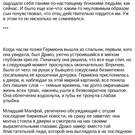
ощущали себя такими по-настоящему близкими людьми, как
сейчас. И было еще кое-что: каким-то неуловимым образом
сын почувствовал, что отец действительно гордится им. Уж
в этом-то он нисколько не сомневался.
***
Когда часом позже Гермиона вышла из спальни, первым, кого
она увидела, был Драко, уютно устроившийся в мягком
глубоком кресле. Поначалу она решила, что все еще спит, но
в следующий момент проснулась окончательно. Впрочем,
было от чего: на руках у бывшего сокурсника безмятежно
посапывала ее крошечная дочурка. Гермиона прислонилась
к двери, и, наблюдая за этой мирной картиной, все поняла
без лишних слов — темные времена, так долго омрачавшие
жизнь всех троих, наконец ушли в безвозвратное прошлое.
Она облегченно вздохнула, и губы ее тронула слабая
улыбка.
Младший Малфой, увлеченно обсуждающий с отцом
последние биржевые новости, не сразу ее заметил: она
молча стояла в дверях и смотрела на них своими
выразительными глазами. Драко замер: вместо той
блистательной леди, которой она выглядела в их последнюю