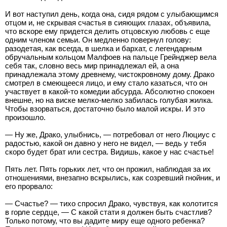
И вот наступил день, когда она, сидя рядом с улыбающимся
отцом и, не скрывая счастья в сияющих глазах, объявила,
что вскоре ему придется делить отцовскую любовь с еще
одним членом семьи. Он медленно повернул голову:
разодетая, как всегда, в шелка и бархат, с легендарным
обручальным кольцом Малфоев на пальце Грейнджер вела
себя так, словно весь мир принадлежал ей, а она
принадлежала этому древнему, чистокровному дому. Драко
смотрел в смеющееся лицо, и ему стало казаться, что он
участвует в какой-то комедии абсурда. Абсолютно спокоен
внешне, но на виске мелко-мелко забилась голубая жилка.
Чтобы взорваться, достаточно было малой искры. И это
произошло.
— Ну же, Драко, улыбнись, — потребовал от него Люциус с
радостью, какой он давно у него не видел, — ведь у тебя
скоро будет брат или сестра. Видишь, какое у нас счастье!
Пять лет. Пять горьких лет, что он прожил, наблюдая за их
отношениями, внезапно вскрылись, как созревший гнойник, и
его прорвало:
— Счастье? — тихо спросил Драко, чувствуя, как колотится
в горле сердце, — С какой стати я должен быть счастлив?
Только потому, что вы дадите миру еще одного ребенка?