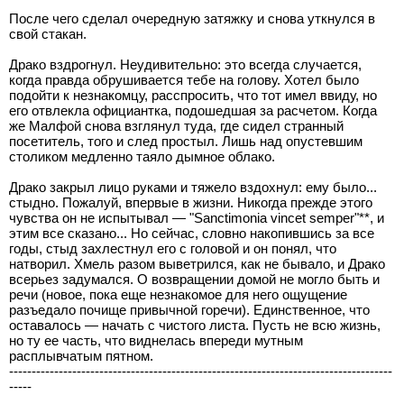
После чего сделал очередную затяжку и снова уткнулся в
свой стакан.
Драко вздрогнул. Неудивительно: это всегда случается,
когда правда обрушивается тебе на голову. Хотел было
подойти к незнакомцу, расспросить, что тот имел ввиду, но
его отвлекла официантка, подошедшая за расчетом. Когда
же Малфой снова взглянул туда, где сидел странный
посетитель, того и след простыл. Лишь над опустевшим
столиком медленно таяло дымное облако.
Драко закрыл лицо руками и тяжело вздохнул: ему было...
стыдно. Пожалуй, впервые в жизни. Никогда прежде этого
чувства он не испытывал — "Sanctimonia vincet semper"**, и
этим все сказано... Но сейчас, словно накопившись за все
годы, стыд захлестнул его с головой и он понял, что
натворил. Хмель разом выветрился, как не бывало, и Драко
всерьез задумался. О возвращении домой не могло быть и
речи (новое, пока еще незнакомое для него ощущение
разъедало почище привычной горечи). Единственное, что
оставалось — начать с чистого листа. Пусть не всю жизнь,
но ту ее часть, что виднелась впереди мутным
расплывчатым пятном.
-------------------------------------------------------------------------------------
-----