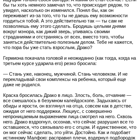
бы ты хоть немного замечал то, что происходит рядом, то
увидел, насколько он изменился. Понял бы, как он
переживает из-за того, что ты не даешь ему возможности
гордиться тобой. А это действительно так — ты сам не
позволяешь ему этого сделать. Бродишь целыми днями
вокруг мэнора, как дикий зверь, упиваясь своими
страданиями и отстраняясь от всех, вместо того, чтобы
заняться действительно полезным делом. Тебе не кажется,
что пора бы уже стать взрослым, Драко?
Гермиона покачала головой и неожиданно (как тогда, когда на
третьем курсе ударила его) резко бросила:
— Стань уже, наконец, мужчиной. Стань человеком. И не
перекладывай свои комплексы на ребенка, который еще
даже не родился.
Краска бросилась Драко в лицо. Злость, боль, отчаяние —
все смешалось в безумном калейдоскопе. Задыхаясь от
обиды и ярости, он взглянул на отца, совсем как в детстве,
ожидая от него поддержки. Люциус, с совершенно
непроницаемым выражением лица смотрел на него. Сквозь
него. Драко вздрогнул, осознав, что сейчас разрушил все то
оставшееся, что связывало его с отцом. И единственное, что
он мог сейчас сделать, это уйти. Достойно. Как и подобает
истинному Малфою: расправил плечи, вздернул подбородок