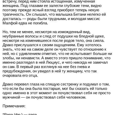
встречу, перед ним стояла истощенная, измученная
женщина. Под глазами ее залегли глубокие тени, видно
поэтому прежде ясный взгляд приобрел теперь некую
трагичность. Он слышал, что малышка Бетани нелегко ей
досталась — роды были трудными, и молодая миссис
Малфой едва не погибла.
Но, тем не менее, несмотря на изможденный вид,
неубранные волосы и след от подушки на бледной щеке,
несмотря на изменившееся после родов тело, она сияла.
Драко прислушался к своим ощущениям. Ему хотелось
знать, что же на самом деле он чувствует по отношению к
ней, но с удивлением отметил, что не испытывает больше ни
злобы, ни ненависти. А вместо этого пришло понимание, что
именно разглядел в ней Люциус, и чего никогда не замечал
он сам. В первый раз взглянув на нее без гнева и
предубеждения, он увидел в ней ту женщину, что так
очаровала его отца.
Драко перевел глаза на спящую сестренку и подумал о том,
что если бы она была постарше, мог бы сказать ей только
одно: именно в этот момент он почувствовал себя не просто
мужчиной — он почувствовал себя человеком.
Примечания:
*Papa (фр.) — папа