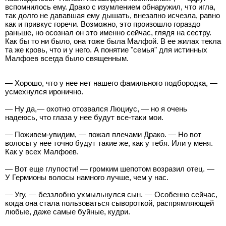
вспомнилось ему. Драко с изумлением обнаружил, что игла,
так долго не дававшая ему дышать, внезапно исчезла, равно
как и привкус горечи. Возможно, это произошло гораздо
раньше, но осознал он это именно сейчас, глядя на сестру.
Как бы то ни было, она тоже была Малфой. В ее жилах текла
та же кровь, что и у него. А понятие "семья" для истинных
Малфоев всегда было священным.
— Хорошо, что у нее нет нашего фамильного подбородка, —
усмехнулся иронично.
— Ну да,— охотно отозвался Люциус, — но я очень
надеюсь, что глаза у нее будут все-таки мои.
— Поживем-увидим, — пожал плечами Драко. — Но вот
волосы у нее точно будут такие же, как у тебя. Или у меня.
Как у всех Малфоев.
— Вот еще глупости! — громким шепотом возразил отец. —
У Гермионы волосы намного лучше, чем у нас.
— Угу, — беззлобно ухмыльнулся сын. — Особенно сейчас,
когда она стала пользоваться сывороткой, распрямляющей
любые, даже самые буйные, кудри.