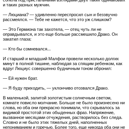
и таких разных мужчин.
— Люциана? — удивленно переспросил сын и беззвучно
рассмеялся. — Тебе не кажется, что это уж слишком?
— Это Гермиона так захотела, — отец чуть ли не
оправдывался, и это еще больше рассмешило Драко. Он
закатил глаза:
— Кто бы сомневался...
И старший и младший Малфои провели несколько долгих
минут в полной тишине, наблюдая за спящим ребенком, как
вдруг Люциус совершенно будничным тоном обронил:
— Ей нужен брат.
— Я буду приходить, — уклончиво отозвался Драко.
В маленькой, залитой золотистым солнечным светом,
комнате повисло молчание. Больше не было произнесено ни
слова, но оба они прекрасно понимали, что скрывалось за
видимой простотой этих обыденных фраз. Напряжение,
вызванное месяцами отчуждения, растворилось без следа.
Словно и не было этих тяжелых дней, наполненных
непониманием и горечью. Более того, еще никогда оба они не