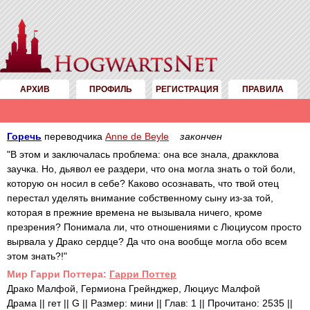
АРХИВ
ПРОФИЛЬ
РЕГИСТРАЦИЯ
ПРАВИЛА
Горечь
переводчика
Anne de Beyle
закончен
"В этом и заключалась проблема: она все знала, дракклова
заучка. Но, дьявол ее раздери, что она могла знать о той боли,
которую он носил в себе? Каково осознавать, что твой отец
перестал уделять внимание собственному сыну из-за той,
которая в прежние времена не вызывала ничего, кроме
презрения? Понимала ли, что отношениями с Люциусом просто
вырвала у Драко сердце? Да что она вообще могла обо всем
этом знать?!"
Mир Гарри Поттера:
Гарри Поттер
Драко Малфой, Гермиона Грейнджер, Люциус Малфой
Драма || гет || G || Размер: мини || Глав: 1 || Прочитано: 2535 ||