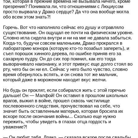
той, которая в прежние времена не вызывала ничего, кроме
презрения? Понимала ли, что отношениями с Люциусом
просто вырвала у Драко сердце? Да что она вообще могла
обо всем этом знать?!
Горечь. Вот что наполняло сейчас его душу и отравляло
существование. Он ощущал ее почти на физическом уровне.
Словно игла сидела внутри и ни на миг не давала забыться.
Когда-то, будучи совсем маленьким, Драко прокрался в
лабораторию мэнора (которую кто-то позабыл запереть), и
съел порошок хинного дерева, по ошибке приняв его за
сахарную пудру. Он до сих пор помнил, как его тогда
выворачивало наизнанку, и этот привкус еще долго стоял во
рту, чего бы он ни ел. Сейчас у него было чувство, словно
время обернулось вспять, и он снова тот же мальчик,
который даже в мороженом находит вкус желчи.
Но будь он проклят, если собирался жить с этой горечью
дальше! Он — Малфой! Он оставил в прошлом школьных
врагов, выжил в войне, прошел сквозь чистилище
послевоенного следствия, прочувствовал на себе, что
значит быть оставленным матерью, которая бросила их
вскоре после окончания войны... Сколько еще нужно
пережить, чтобы увидеть в глазах отца гордость и
уважение?!
— Он любит тебя, Драко, — сказала вскоре после свадьбы