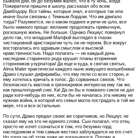
Бывали дни, он до безумия жалел, что в ту ночь, когда
Пожиратели пришли в школу, рассказал обо всем
Дамблдору. Все тайны, которые знал, и которые так или
иначе были связаны с Темным Лордом. Что им двигало
тогда? Разумеется, ни о каком подвиге и речи не шло, все
было намного проще: желание продолжать привычную,
роскошную жизнь. Не больше. Однако Люциус повернул
дело так, что младший Малфой выглядел в глазах
чистокровной аристократии чуть ли не героем. Все вокруг
восторгались его здравым смыслом и высокой
нравственностью. Надо полагать — не каждый день
наследник старинного рода крушит планы вторжения
сторонников узурпатора! Да еще и куда, в святая святых,
Аlma Мater практически каждого ныне живущего волшебника!
Драко слушал дифирамбы, что ему пели со всех сторон, и
ему хотелось кричать в голос. До сорванных связок. Что
безопасность магглов и грязнокровок интересна ему так же,
как прошлогодний снег. Ха! Да он бы и ломаного сикля не дал
ради кого-нибудь из них, если бы не началась эта никому не
нужная война, в которой его семья могла пострадать в той же
мере, что и все остальные.
По сути, Драко предал своих же соратников, но Люциус не
сказал ему на это ни единого слова. Сын полагал, что отец
просто не хочет сознаться в том, что безумно горд
наследником и тем самым жестоко заблуждался на его счет.
Но тогда он об этом даже не догадывался. Потому и