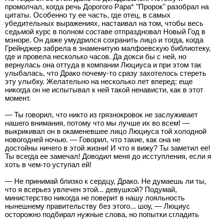
промолчал, когда речь Дорогого Papa* "Пророк" разобрал на
цитаты. Особенно ту ее часть, где отец, в самых
убедительных выражениях, настаивал на том, чтобы весь
седьмой курс в полном составе отпраздновал Новый Год в
мэноре. Он даже умудрился сохранить лицо и тогда, когда
Грейнджер забрела в знаменитую малфоевскую библиотеку,
где и провела несколько часов. Да докси бы с ней, но
вернулась она оттуда в компании Люциуса и при этом так
улыбалась, что Драко почему-то сразу захотелось стереть
эту улыбку. Желательно на несколько лет вперед: еще
никогда он не испытывал к ней такой ненависти, как в этот
момент.
— Ты говорил, что никто из грязнокровок не заслуживает
нашего внимания, потому что мы лучше их во всем! —
выкрикивал он в окаменевшее лицо Люциуса той холодной
новогодней ночью. — Говорил, что такие, как она не
достойны ничего в этой жизни! И что я вижу? Ты заметил ее!
Ты всегда ее замечал! Доводил меня до исступления, если я
хоть в чем-то уступал ей!
— Не принимай близко к сердцу, Драко. Не думаешь ли ты,
что я всерьез увлечен этой... девушкой? Подумай,
министерство никогда не поверит в нашу лояльность
нынешнему правительству без этого... шоу, — Люциус
осторожно подбирал нужные слова, но попытки сгладить