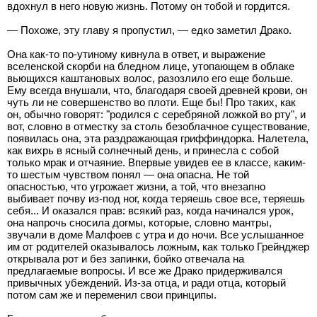
вдохнул в него новую жизнь. Потому он тобой и гордится.
— Похоже, эту главу я пропустил, — едко заметил Драко.
Она как-то по-утиному кивнула в ответ, и выражение
вселенской скорби на бледном лице, утопающем в облаке
вьющихся каштановых волос, разозлило его еще больше.
Ему всегда внушали, что, благодаря своей древней крови, он
чуть ли не совершенство во плоти. Еще бы! Про таких, как
он, обычно говорят: "родился с серебряной ложкой во рту", и
вот, словно в отместку за столь безоблачное существование,
появилась она, эта раздражающая гриффиндорка. Налетела,
как вихрь в ясный солнечный день, и принесла с собой
только мрак и отчаяние. Впервые увидев ее в классе, каким-
то шестым чувством понял — она опасна. Не той
опасностью, что угрожает жизни, а той, что внезапно
выбивает почву из-под ног, когда теряешь свое все, теряешь
себя... И оказался прав: всякий раз, когда начинался урок,
она напрочь сносила догмы, которые, словно мантры,
звучали в доме Малфоев с утра и до ночи. Все услышанное
им от родителей оказывалось ложным, как только Грейнджер
открывала рот и без запинки, бойко отвечала на
предлагаемые вопросы. И все же Драко придерживался
привычных убеждений. Из-за отца, и ради отца, который
потом сам же и переменил свои принципы.