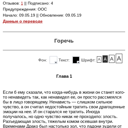
Отзывов:
1
|| Подписано: 4
Предупреждения: ООС
Начало: 09.05.19 || Обновление: 09.05.19
Данные о переводе
Горечь
A
A
A
A
Фон:
Текст:
Шрифт:
Глава 1
Если б ему сказали, что когда-нибудь в жизни он станет кого-
то ненавидеть так, как ненавидел ее, он просто рассмеялся
бы в лицо говорящему. Ненависть — слишком сильное
чувство, а он считал недостойным тратить свои драгоценные
эмоции на нее. И он старался не тратить. Иногда
получалось, но одно чувство никак не проходило: злость.
Разъедающая злость, тяжелым комом осевшая внутри.
Временами Драко был настолько зол, что ладони зудели от