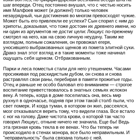
шаг впереди. Отец постоянно внушал, что с честью носить
имя Малфоев может (и должен!) только человек
незаурядный, чьи достижения во многом превосходят чужие.
Может быть его привлекли ее успехи? Сын спорил с ним до
хрипоты, доказывая, что тоже достоин их древнего имени, но
ни один из аргументов не достиг цели: Люциус по-прежнему
смотрел на него, как на свою личную неудачу. Таким же
взглядом, полным сожаления, он провожал егеря,
уносившего выбракованных щенков из помета элитной суки.
Драко знал этот взгляд и в такие моменты тоже начинал
ощущать себя щенком. Отбракованным.
Парки и леса поместья стали для него утешением. Часами
просиживая под раскидистым дубом, он снова и снова
растравлял свои раны, перебирая в памяти прожитые годы.
Отец и раньше не особо баловал его вниманием — строгое
воспитание приветствовалось в знатных семьях испокон
веку. А теперь, когда в доме поселилась она, весь мир
рухнул в одночасье, подняв при этом такой столб пыли, что
свет померк. И когда туман, в котором он жил, рассеялся,
мозг отказывался верить тому, что видели глаза. Все встало
с ног на голову. Даже чистота крови, о которой так часто
говорил Люциус, отныне ничего не значила. Еще бы! Ведь
эта грязная кровь текла в ее венах. Что бы теперь ни
происходило в стенах мэнора, все было неправильным. И
"неправильность" была связана только с ней.