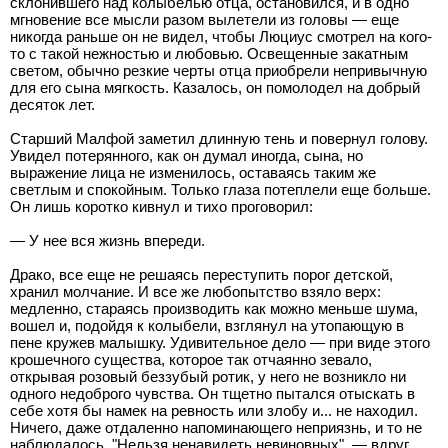
склонившего над колыбелью отца, остановился, и в одно
мгновение все мысли разом вылетели из головы — еще
никогда раньше он не видел, чтобы Люциус смотрел на кого-
то с такой нежностью и любовью. Освещенные закатным
светом, обычно резкие черты отца приобрели непривычную
для его сына мягкость. Казалось, он помолодел на добрый
десяток лет.
Старший Малфой заметил длинную тень и повернул голову.
Увидел потерянного, как он думал иногда, сына, но
выражение лица не изменилось, оставаясь таким же
светлым и спокойным. Только глаза потеплели еще больше.
Он лишь коротко кивнул и тихо проговорил:
— У нее вся жизнь впереди.
Драко, все еще не решаясь переступить порог детской,
хранил молчание. И все же любопытство взяло верх:
медленно, стараясь производить как можно меньше шума,
вошел и, подойдя к колыбели, взглянул на утопающую в
пене кружев малышку. Удивительное дело — при виде этого
крошечного существа, которое так отчаянно зевало,
открывая розовый беззубый ротик, у него не возникло ни
одного недоброго чувства. Он тщетно пытался отыскать в
себе хотя бы намек на ревность или злобу и... не находил.
Ничего, даже отдаленно напоминающего неприязнь, и то не
наблюдалось. "Нельзя ненавидеть невиновных", — вдруг