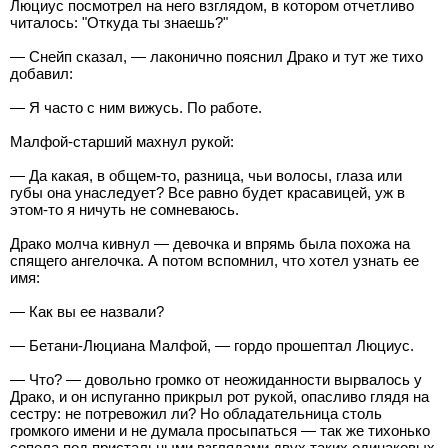
Люциус посмотрел на него взглядом, в котором отчетливо
читалось: "Откуда ты знаешь?"
— Снейп сказал, — лаконично пояснил Драко и тут же тихо
добавил:
— Я часто с ним вижусь. По работе.
Малфой-старший махнул рукой:
— Да какая, в общем-то, разница, чьи волосы, глаза или
губы она унаследует? Все равно будет красавицей, уж в
этом-то я ничуть не сомневаюсь.
Драко молча кивнул — девочка и впрямь была похожа на
спящего ангелочка. А потом вспомнил, что хотел узнать ее
имя:
— Как вы ее назвали?
— Бетани-Люциана Малфой, — гордо прошептал Люциус.
— Что? — довольно громко от неожиданности вырвалось у
Драко, и он испуганно прикрыл рот рукой, опасливо глядя на
сестру: не потревожил ли? Но обладательница столь
громкого имени и не думала просыпаться — так же тихонько
сопела под пристальными взглядами двух таких одинаковых