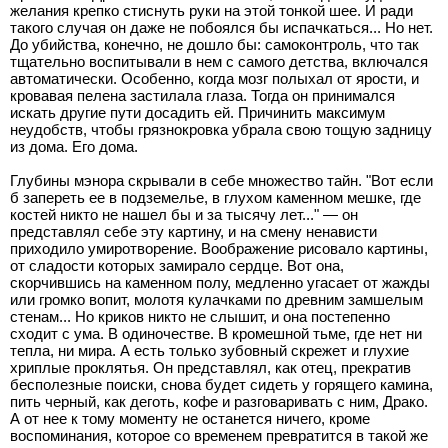
желания крепко стиснуть руки на этой тонкой шее. И ради
такого случая он даже не побоялся бы испачкаться... Но нет.
До убийства, конечно, не дошло бы: самоконтроль, что так
тщательно воспитывали в нем с самого детства, включался
автоматически. Особенно, когда мозг полыхал от ярости, и
кровавая пелена застилала глаза. Тогда он принимался
искать другие пути досадить ей. Причинить максимум
неудобств, чтобы грязнокровка убрала свою тощую задницу
из дома. Его дома.
Глубины мэнора скрывали в себе множество тайн. "Вот если
б запереть ее в подземелье, в глухом каменном мешке, где
костей никто не нашел бы и за тысячу лет..." — он
представлял себе эту картину, и на смену ненависти
приходило умиротворение. Воображение рисовало картины,
от сладости которых замирало сердце. Вот она,
скорчившись на каменном полу, медленно угасает от жажды
или громко вопит, молотя кулачками по древним замшелым
стенам... Но криков никто не слышит, и она постепенно
сходит с ума. В одиночестве. В кромешной тьме, где нет ни
тепла, ни мира. А есть только зубовный скрежет и глухие
хриплые проклятья. Он представлял, как отец, прекратив
бесполезные поиски, снова будет сидеть у горящего камина,
пить черный, как деготь, кофе и разговаривать с ним, Драко.
А от нее к тому моменту не останется ничего, кроме
воспоминания, которое со временем превратится в такой же