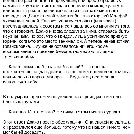
погода не располагала к прогулкам, они просто грелись у
камина с кружкой глинтвейна и спорили о книгах, культуре
или даже строили шутливые планы о захвате мирового
господства. Даже слепой заметил бы, что старший Малфой
ухаживает за ней. Она же, уважая его опыт (и возраст),
прислушивалась к советам и соглашалась со многим из того,
что он говорил. Драко иногда следил за ними, стараясь быть
неузнанным, но все, что он видел, лишь усиливало привкус
горечи: когда-то это место занимал он. А теперь ненавистная
грязнокровка. Ему же не оставалось ничего, кроме
воспоминаний о прежней беззаботной жизни и липкой,
тягучей злобы.
— Как ты можешь быть такой слепой? — спросил
презрительно, когда однажды теплым весенним вечером она
появилась на пороге мэнора. — Ведь отец всего лишь
использует тебя.
В полумраке прихожей он увидел, как Грейнджер весело
блеснула зубами:
— Конечно. И что с того? Не вижу в этом ничего дурного.
Этот ответ Драко просто обескуражил. Она спокойно ушла, а
он разозлился еще больше, потому что не нашел ничего, чем
мог бы ей досадить.