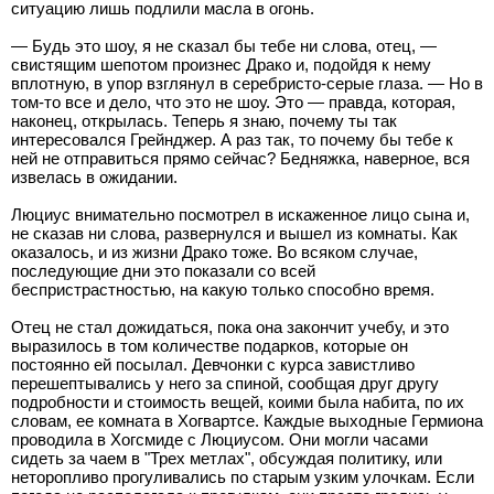
ситуацию лишь подлили масла в огонь.
— Будь это шоу, я не сказал бы тебе ни слова, отец, —
свистящим шепотом произнес Драко и, подойдя к нему
вплотную, в упор взглянул в серебристо-серые глаза. — Но в
том-то все и дело, что это не шоу. Это — правда, которая,
наконец, открылась. Теперь я знаю, почему ты так
интересовался Грейнджер. А раз так, то почему бы тебе к
ней не отправиться прямо сейчас? Бедняжка, наверное, вся
извелась в ожидании.
Люциус внимательно посмотрел в искаженное лицо сына и,
не сказав ни слова, развернулся и вышел из комнаты. Как
оказалось, и из жизни Драко тоже. Во всяком случае,
последующие дни это показали со всей
беспристрастностью, на какую только способно время.
Отец не стал дожидаться, пока она закончит учебу, и это
выразилось в том количестве подарков, которые он
постоянно ей посылал. Девчонки с курса завистливо
перешептывались у него за спиной, сообщая друг другу
подробности и стоимость вещей, коими была набита, по их
словам, ее комната в Хогвартсе. Каждые выходные Гермиона
проводила в Хогсмиде с Люциусом. Они могли часами
сидеть за чаем в "Трех метлах", обсуждая политику, или
неторопливо прогуливались по старым узким улочкам. Если