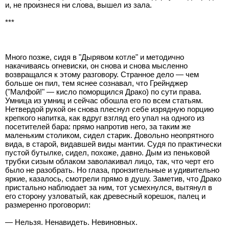
и, не произнеся ни слова, вышел из зала.
***
Много позже, сидя в "Дырявом котле" и методично
накачиваясь огневиски, он снова и снова мысленно
возвращался к этому разговору. Странное дело — чем
больше он пил, тем яснее сознавал, что Грейнджер
("Малфой!" — кисло поморщился Драко) по сути права.
Умница из умниц и сейчас обошла его по всем статьям.
Нетвердой рукой он снова плеснул себе изрядную порцию
крепкого напитка, как вдруг взгляд его упал на одного из
посетителей бара: прямо напротив него, за таким же
маленьким столиком, сидел старик. Довольно неопрятного
вида, в старой, видавшей виды мантии. Судя по практически
пустой бутылке, сидел, похоже, давно. Дым из пеньковой
трубки сизым облаком заволакивал лицо, так, что черт его
было не разобрать. Но глаза, пронзительные и удивительно
яркие, казалось, смотрели прямо в душу. Заметив, что Драко
пристально наблюдает за ним, тот усмехнулся, вытянул в
его сторону узловатый, как древесный корешок, палец и
размеренно проговорил:
— Нельзя. Ненавидеть. Невиновных.