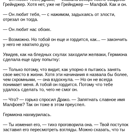
Грейнджер. Хотя нет, уже не Грейнджер — Малфой. Как и он.
— Он любит тебя, — с нажимом, задыхаясь от злости,
отрезал он тогда.
— Он любит нас обоих.
— Возможно. Но тобой он еще и гордится, как... — закончить
у него не хватило духу.
Увидев, как на бледных скулах заходили желваки, Гермиона
сделала еще одну попытку:
— Только потому, что видит, как упорно я пытаюсь занять
свое место в жизни. Хотя эти начинания я назвала бы более,
чем скромными, — она вздохнула. — Но он не всегда
понимает меня. А тобой он гордится. Потому что тебе
удалось сделать то, чего не смог он.
— Что? — горько спросил Драко. — Запятнать славное имя
Малфоев? Так он тоже в этом преуспел.
Гермиона нахмурилась.
— Ты изменил его, — тихо проговорила она. — Твой поступок
заставил его пересмотреть взгляды. Можно сказать, что ты