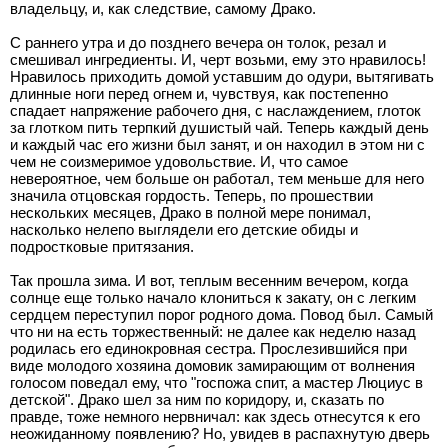
владельцу, и, как следствие, самому Драко.
С раннего утра и до позднего вечера он толок, резал и
смешивал ингредиенты. И, черт возьми, ему это нравилось!
Нравилось приходить домой уставшим до одури, вытягивать
длинные ноги перед огнем и, чувствуя, как постепенно
спадает напряжение рабочего дня, с наслаждением, глоток
за глотком пить терпкий душистый чай. Теперь каждый день
и каждый час его жизни был занят, и он находил в этом ни с
чем не соизмеримое удовольствие. И, что самое
невероятное, чем больше он работал, тем меньше для него
значила отцовская гордость. Теперь, по прошествии
нескольких месяцев, Драко в полной мере понимал,
насколько нелепо выглядели его детские обиды и
подростковые притязания.
Так прошла зима. И вот, теплым весенним вечером, когда
солнце еще только начало клониться к закату, он с легким
сердцем переступил порог родного дома. Повод был. Самый
что ни на есть торжественный: не далее как неделю назад
родилась его единокровная сестра. Прослезившийся при
виде молодого хозяина домовик замирающим от волнения
голосом поведал ему, что "госпожа спит, а мастер Люциус в
детской". Драко шел за ним по коридору, и, сказать по
правде, тоже немного нервничал: как здесь отнесутся к его
неожиданному появлению? Но, увидев в распахнутую дверь