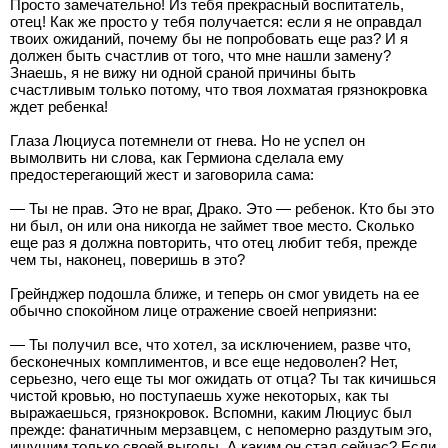
Просто замечательно! Из тебя прекрасный воспитатель,
отец! Как же просто у тебя получается: если я не оправдал
твоих ожиданий, почему бы не попробовать еще раз? И я
должен быть счастлив от того, что мне нашли замену?
Знаешь, я не вижу ни одной сраной причины быть
счастливым только потому, что твоя лохматая грязнокровка
ждет ребенка!
Глаза Люциуса потемнели от гнева. Но не успел он
вымолвить ни слова, как Гермиона сделала ему
предостерегающий жест и заговорила сама:
— Ты не прав. Это не враг, Драко. Это — ребенок. Кто бы это
ни был, он или она никогда не займет твое место. Сколько
еще раз я должна повторить, что отец любит тебя, прежде
чем ты, наконец, поверишь в это?
Грейнджер подошла ближе, и теперь он смог увидеть на ее
обычно спокойном лице отражение своей неприязни:
— Ты получил все, что хотел, за исключением, разве что,
бесконечных комплиментов, и все еще недоволен? Нет,
серьезно, чего еще ты мог ожидать от отца? Ты так кичишься
чистой кровью, но поступаешь хуже некоторых, как ты
выражаешься, грязнокровок. Вспомни, каким Люциус был
прежде: фанатичным мерзавцем, с непомерно раздутым эго,
ищущим только своей выгоды. А каким он стал сейчас? Если