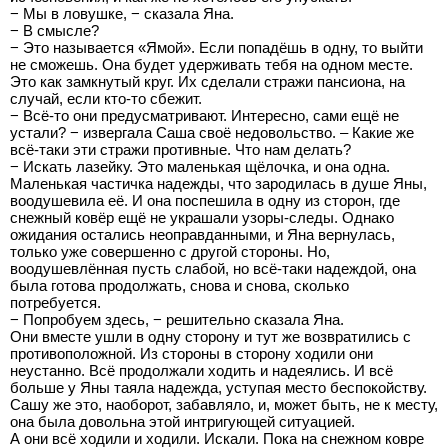
− Мы в ловушке, − сказала Яна.
− В смысле?
− Это называется «Ямой». Если попадёшь в одну, то выйти
не сможешь. Она будет удерживать тебя на одном месте.
Это как замкнутый круг. Их сделали стражи пансиона, на
случай, если кто-то сбежит.
− Всё-то они предусматривают. Интересно, сами ещё не
устали? − извергала Саша своё недовольство. – Какие же
всё-таки эти стражи противные. Что нам делать?
− Искать лазейку. Это маленькая щёлочка, и она одна.
Маленькая частичка надежды, что зародилась в душе Яны,
воодушевила её. И она поспешила в одну из сторон, где
снежный ковёр ещё не украшали узоры-следы. Однако
ожидания остались неоправданными, и Яна вернулась,
только уже совершенно с другой стороны. Но,
воодушевлённая пусть слабой, но всё-таки надеждой, она
была готова продолжать, снова и снова, сколько
потребуется.
− Попробуем здесь, − решительно сказала Яна.
Они вместе ушли в одну сторону и тут же возвратились с
противоположной. Из стороны в сторону ходили они
неустанно. Всё продолжали ходить и надеялись. И всё
больше у Яны таяла надежда, уступая место беспокойству.
Сашу же это, наоборот, забавляло, и, может быть, не к месту,
она была довольна этой интригующей ситуацией.
А они всё ходили и ходили. Искали. Пока на снежном ковре