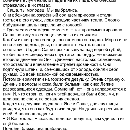
солнечные лучи начали падать на их лица, они блеском
отражались в их глазах.
− Саша, ты молодец. Мы выбрались.
Они вбежали на озарённый солнцем пригорок и стали
греться в его лучах, ловя каждую частичку тепла. Словно
бабушкина шаль накрыла их с головой.
− Греем самое замёрзшее место, − так прокомментировала
Саша, потому что солнце сияло за их спинами.
Как бы их ни грело солнце, оно немного опоздало. Мороз и не
по сезону одежда, увы, оставили отпечаток своего
сочетания. Ладонь Саши проскользнула над верней губой,
чтобы потом сверху-вниз спустится по бедру. Её движения
вторили движениям Яны. Движения настолько слаженные,
что оставляли впечатление отрепетированности. Они
подтянули штаны и, съёжившись от холода, обняли себя
руками. Со всей возможной одновременностью.
Потом они заметили на горизонте девушку. Очень странную.
Длинные волосы и кожа были белыми, как снег. Лёгкие
развевающиеся одежды. Сомнений нет – она направляется к
ним. И, что странно, ноги у этой девушки были босыми, и
шла она по снегу, не оставляя следов.
Когда эта девушка подошла к Яне и Саше, две спутницы
увидели, что она как будто изо льда. На длинных ресницах
иней. В волосах льдинки.
− Я Вас ждала, − сказала ледяная девушка, чем удивила их
ещё больше.
Подойдя ближе, она прибавила: