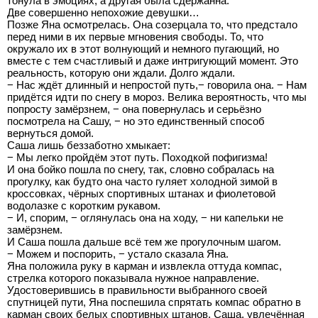
тонула в эмоциях, а другая была сдержанна.
Две совершенно непохожие девушки…
Позже Яна осмотрелась. Она созерцала то, что предстало
перед ними в их первые мгновения свободы. То, что
окружало их в этот волнующий и немного пугающий, но
вместе с тем счастливый и даже интригующий момент. Это
реальность, которую они ждали. Долго ждали.
− Нас ждёт длинный и непростой путь,− говорила она. − Нам
придётся идти по снегу в мороз. Велика вероятность, что мы
попросту замёрзнем, − она повернулась и серьёзно
посмотрела на Сашу, − но это единственный способ
вернуться домой.
Саша лишь беззаботно хмыкает:
− Мы легко пройдём этот путь. Походкой пофигизма!
И она бойко пошла по снегу, так, словно собралась на
прогулку, как будто она часто гуляет холодной зимой в
кроссовках, чёрных спортивных штанах и фиолетовой
водолазке с коротким рукавом.
− И, спорим, − оглянулась она на ходу, − ни капельки не
замёрзнем.
И Саша пошла дальше всё тем же прогулочным шагом.
− Можем и поспорить, − устало сказала Яна.
Яна положила руку в карман и извлекла оттуда компас,
стрелка которого показывала нужное направление.
Удостоверившись в правильности выбранного своей
спутницей пути, Яна поспешила спрятать компас обратно в
карман своих белых спортивных штанов. Саша, увлечённая