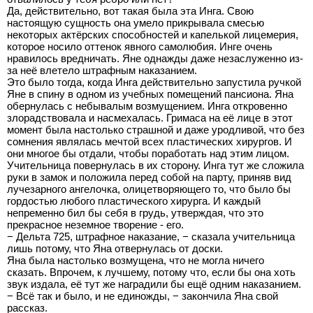
Да, действительно, вот такая была эта Инга. Свою
настоящую сущность она умело прикрывала смесью
некоторых актёрских способностей и капелькой лицемерия,
которое носило оттенок явного самолюбия. Инге очень
нравилось вредничать. Яне однажды даже незаслуженно из-
за неё влетело штрафным наказанием.
Это было тогда, когда Инга действительно запустила ручкой
Яне в спину в одном из учебных помещений пансиона. Яна
обернулась с небывалым возмущением. Инга откровенно
злорадствовала и насмехалась. Гримаса на её лице в этот
момент была настолько страшной и даже уродливой, что без
сомнения являлась мечтой всех пластических хирургов. И
они многое бы отдали, чтобы поработать над этим лицом.
Учительница повернулась в их сторону. Инга тут же сложила
руки в замок и положила перед собой на парту, приняв вид
лучезарного ангелочка, олицетворяющего то, что было бы
гордостью любого пластического хирурга. И каждый
непременно бил бы себя в грудь, утверждая, что это
прекрасное неземное творение - его.
− Дельта 725, штрафное наказание, − сказала учительница
лишь потому, что Яна отвернулась от доски.
Яна была настолько возмущена, что не могла ничего
сказать. Впрочем, к лучшему, потому что, если бы она хоть
звук издала, её тут же наградили бы ещё одним наказанием.
− Всё так и было, и не единожды, − закончила Яна свой
рассказ.