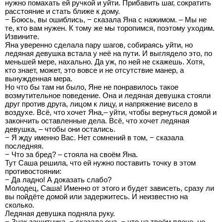
нужно помахать ей ручкой и уйти. Прибавить шаг, сократить
расстояние и стать ближе к дому.
− Боюсь, вы ошиблись, − сказала Яна с нажимом. – Мы не
те, кто вам нужен. К тому же мы торопимся, поэтому уходим.
Извините.
Яна уверенно сделала пару шагов, собираясь уйти, но
ледяная девушка встала у неё на пути. И выглядело это, по
меньшей мере, нахально. Да уж, по ней не скажешь. Хотя,
кто знает, может, это вовсе и не отсутствие манер, а
вынужденная мера.
Но что бы там ни было, Яне не понравилось такое
возмутительное поведение. Она и ледяная девушка стояли
друг против друга, лицом к лицу, и напряжение висело в
воздухе. Всё, что хочет Яна,– уйти, чтобы вернуться домой и
закончить оставленные дела. Всё, что хочет ледяная
девушка, – чтобы они остались.
− Я жду именно Вас. Нет сомнений в том, − сказала
последняя.
− Что за бред? – стояла на своём Яна.
Тут Саша решила, что ей нужно поставить точку в этом
противостоянии:
− Да ладно! А доказать слабо?
Молодец, Саша! Именно от этого и будет зависеть, сразу ли
вы пойдёте домой или задержитесь. И неизвестно на
сколько.
Ледяная девушка подняла руку.
− Знак защитника, − сказала она, − что на твоём плече, не