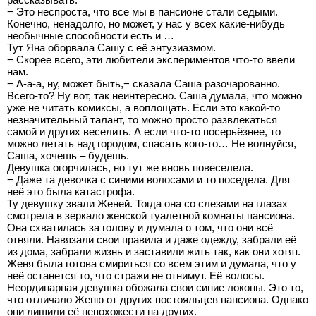
− Это неспроста, что все мы в пансионе стали седыми.
Конечно, ненадолго, но может, у нас у всех какие-нибудь
необычные способности есть и …
Тут Яна оборвала Сашу с её энтузиазмом.
− Скорее всего, эти любители экспериментов что-то ввели
нам.
− А-а-а, ну, может быть,− сказала Саша разочарованно.
Всего-то? Ну вот, так неинтересно. Саша думала, что можно
уже не читать комиксы, а воплощать. Если это какой-то
незначительный талант, то можно просто развлекаться
самой и других веселить. А если что-то посерьёзнее, то
можно летать над городом, спасать кого-то… Не волнуйся,
Саша, хочешь – будешь.
Девушка огорчилась, но тут же вновь повеселела.
− Даже та девочка с синими волосами и то поседела. Для
неё это была катастрофа.
Ту девушку звали Женей. Тогда она со слезами на глазах
смотрела в зеркало женской туалетной комнаты пансиона.
Она схватилась за голову и думала о том, что они всё
отняли. Навязали свои правила и даже одежду, забрали её
из дома, забрали жизнь и заставили жить так, как они хотят.
Женя была готова смириться со всем этим и думала, что у
неё останется то, что стражи не отнимут. Её волосы.
Неординарная девушка обожала свои синие локоны. Это то,
что отличало Женю от других постояльцев пансиона. Однако
они лишили её непохожести на других.