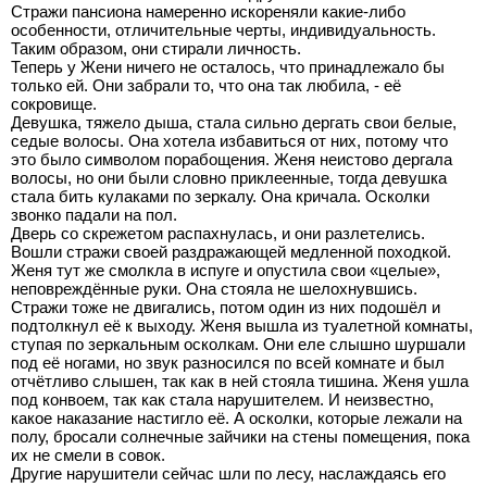
Стражи пансиона намеренно искореняли какие-либо
особенности, отличительные черты, индивидуальность.
Таким образом, они стирали личность.
Теперь у Жени ничего не осталось, что принадлежало бы
только ей. Они забрали то, что она так любила, - её
сокровище.
Девушка, тяжело дыша, стала сильно дергать свои белые,
седые волосы. Она хотела избавиться от них, потому что
это было символом порабощения. Женя неистово дергала
волосы, но они были словно приклеенные, тогда девушка
стала бить кулаками по зеркалу. Она кричала. Осколки
звонко падали на пол.
Дверь со скрежетом распахнулась, и они разлетелись.
Вошли стражи своей раздражающей медленной походкой.
Женя тут же смолкла в испуге и опустила свои «целые»,
неповреждённые руки. Она стояла не шелохнувшись.
Стражи тоже не двигались, потом один из них подошёл и
подтолкнул её к выходу. Женя вышла из туалетной комнаты,
ступая по зеркальным осколкам. Они еле слышно шуршали
под её ногами, но звук разносился по всей комнате и был
отчётливо слышен, так как в ней стояла тишина. Женя ушла
под конвоем, так как стала нарушителем. И неизвестно,
какое наказание настигло её. А осколки, которые лежали на
полу, бросали солнечные зайчики на стены помещения, пока
их не смели в совок.
Другие нарушители сейчас шли по лесу, наслаждаясь его