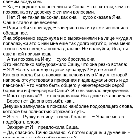
свежим воздухом.
− Ха, − продолжала веселиться Саша, − ты, кстати, чем-то
похожа на эту девочку с синими волосами.
− Нет. Я не такая высокая, как она, − сухо сказала Яна.
Саше стало ещё веселее.
− Ради тебя я присяду, − заверила она и тут же исполнила
обещанное.
Яна обречённо вздохнула и с выражениями на лице «куда я
попала», «и это с ней мне ещё так долго идти? », «она меня
точно с ума сведёт» пошла дальше. Не волнуйся, Яна, ты
ещё к ней привыкнешь.
− А ты похожа на Ингу, − сухо бросила она.
Это настолько взбудоражило Сашу, что она резко встала:
− Я?! На эту скромную девочку-зануду? Ну, не знаю!
Как она могла быть похожа на непонятную Ингу, у которой
напрочь отсутствовала природная индивидуальность и до
пансиона? Что могло быть общего у неинтересной серой
барышни и фейерверка-Саши? Это вызывало недоумение.
− Инга скромная?! – от негодования Яна даже остановилась.
– Вовсе нет. Да она возьмёт, как…
Девушка запнулась в поисках наиболее подходящего слова,
которое бы полностью отражало суть.
− Э-э-э…Ручку в спину... очень больно… − Яна не могла
подобрать слово.
− Захерачит?! − предложила Саша.
− Да, спасибо. Точно сказано. А потом сидишь и думаешь −
отвалилось у тебя ребро или нет?