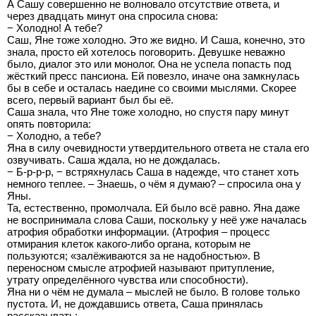
А Сашу совершенно не волновало отсутствие ответа, и
через двадцать минут она спросила снова:
− Холодно! А тебе?
Саш, Яне тоже холодно. Это же видно. И Саша, конечно, это
знала, просто ей хотелось поговорить. Девушке неважно
было, диалог это или монолог. Она не успела попасть под
жёсткий пресс пансиона. Ей повезло, иначе она замкнулась
бы в себе и осталась наедине со своими мыслями. Скорее
всего, первый вариант был бы её.
Саша знала, что Яне тоже холодно, но спустя пару минут
опять повторила:
− Холодно, а тебе?
Яна в силу очевидности утвердительного ответа не стала его
озвучивать. Саша ждала, но не дождалась.
− Б-р-р-р, − встряхнулась Саша в надежде, что станет хоть
немного теплее. – Знаешь, о чём я думаю? – спросила она у
Яны.
Та, естественно, промолчала. Ей было всё равно. Яна даже
не воспринимала слова Саши, поскольку у неё уже началась
атрофия обработки информации. (Атрофия – процесс
отмирания клеток какого-либо органа, которым не
пользуются; «залёживаются за не надобностью». В
переносном смысле атрофией называют притупление,
утрату определённого чувства или способности).
Яна ни о чём не думала – мыслей не было. В голове только
пустота. И, не дождавшись ответа, Саша принялась
рассказывать: