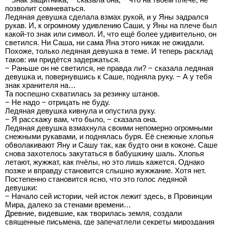
позволит сомневаться.
Ледяная девушка сделала взмах рукой, и у Яны задрался
рукав. И, к огромному удивлению Саши, у Яны на плече был
какой-то знак или символ. И, что ещё более удивительно, он
светился. Ни Саша, ни сама Яна этого никак не ожидали.
Похоже, только ледяная девушка в теме. И теперь расклад
таков: им придётся задержаться.
− Раньше он не светился, не правда ли? − сказала ледяная
девушка и, повернувшись к Саше, подняла руку. − А у тебя
знак хранителя на…
Та поспешно схватилась за резинку штанов.
− Не надо − отрицать не буду.
Ледяная девушка кивнула и опустила руку.
− Я расскажу вам, что было, − сказала она.
Ледяная девушка взмахнула своими непомерно огромными
снежными рукавами, и поднялась буря. Её снежные хлопья
обволакивают Яну и Сашу так, как будто они в коконе. Саше
снова захотелось закутаться в бабушкину шаль. Хлопья
летают, жужжат, как пчёлы, но это лишь кажется. Однако
позже и вправду становится слышно жужжание. Хотя нет.
Постепенно становится ясно, что это голос ледяной
девушки:
− Начало сей истории, чей исток лежит здесь, в Провинции
Мира, далеко за стенами времени…
Древние, видевшие, как творилась земля, создали
священные письмена, где запечатлели секреты мироздания