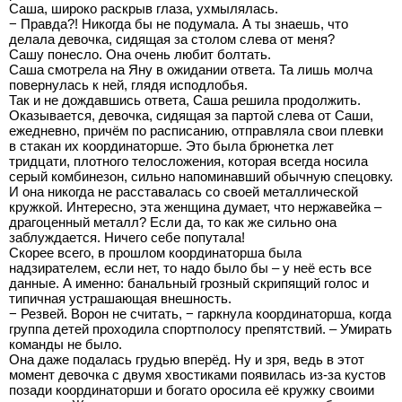
Саша, широко раскрыв глаза, ухмылялась.
− Правда?! Никогда бы не подумала. А ты знаешь, что
делала девочка, сидящая за столом слева от меня?
Сашу понесло. Она очень любит болтать.
Саша смотрела на Яну в ожидании ответа. Та лишь молча
повернулась к ней, глядя исподлобья.
Так и не дождавшись ответа, Саша решила продолжить.
Оказывается, девочка, сидящая за партой слева от Саши,
ежедневно, причём по расписанию, отправляла свои плевки
в стакан их координаторше. Это была брюнетка лет
тридцати, плотного телосложения, которая всегда носила
серый комбинезон, сильно напоминавший обычную спецовку.
И она никогда не расставалась со своей металлической
кружкой. Интересно, эта женщина думает, что нержавейка –
драгоценный металл? Если да, то как же сильно она
заблуждается. Ничего себе попутала!
Скорее всего, в прошлом координаторша была
надзирателем, если нет, то надо было бы – у неё есть все
данные. А именно: банальный грозный скрипящий голос и
типичная устрашающая внешность.
− Резвей. Ворон не считать, − гаркнула координаторша, когда
группа детей проходила спортполосу препятствий. – Умирать
команды не было.
Она даже подалась грудью вперёд. Ну и зря, ведь в этот
момент девочка с двумя хвостиками появилась из-за кустов
позади координаторши и богато оросила её кружку своими