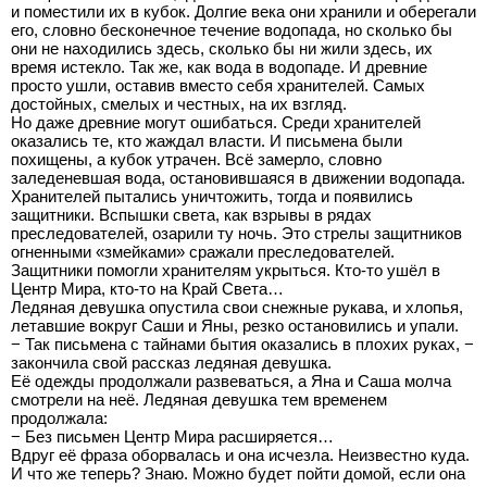
и поместили их в кубок. Долгие века они хранили и оберегали
его, словно бесконечное течение водопада, но сколько бы
они не находились здесь, сколько бы ни жили здесь, их
время истекло. Так же, как вода в водопаде. И древние
просто ушли, оставив вместо себя хранителей. Самых
достойных, смелых и честных, на их взгляд.
Но даже древние могут ошибаться. Среди хранителей
оказались те, кто жаждал власти. И письмена были
похищены, а кубок утрачен. Всё замерло, словно
заледеневшая вода, остановившаяся в движении водопада.
Хранителей пытались уничтожить, тогда и появились
защитники. Вспышки света, как взрывы в рядах
преследователей, озарили ту ночь. Это стрелы защитников
огненными «змейками» сражали преследователей.
Защитники помогли хранителям укрыться. Кто-то ушёл в
Центр Мира, кто-то на Край Света…
Ледяная девушка опустила свои снежные рукава, и хлопья,
летавшие вокруг Саши и Яны, резко остановились и упали.
− Так письмена с тайнами бытия оказались в плохих руках, −
закончила свой рассказ ледяная девушка.
Её одежды продолжали развеваться, а Яна и Саша молча
смотрели на неё. Ледяная девушка тем временем
продолжала:
− Без письмен Центр Мира расширяется…
Вдруг её фраза оборвалась и она исчезла. Неизвестно куда.
И что же теперь? Знаю. Можно будет пойти домой, если она