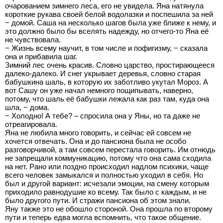
очарованием зимнего леса, его не увидела. Яна натянула
короткие рукава своей белой водолазки и поспешила за ней
− домой. Саша на несколько шагов была уже ближе к нему, и
это должно было бы вселять надежду, но отчего-то Яна её
не чувствовала.
− Жизнь всему научит, в том числе и пофигизму, − сказала
она и прибавила шаг.
Зимний лес очень красив. Словно царство, простирающееся
далеко-далеко. И снег укрывает деревья, словно старая
бабушкина шаль, в которую их заботливо укутал Мороз. А
вот Сашу он уже начал немного пощипывать, наверно,
потому, что шаль её бабушки лежала как раз там, куда она
шла, − дома.
− Холодно! А тебе? – спросила она у Яны, но та даже не
отреагировала.
Яна не любила много говорить, и сейчас ей совсем не
хочется отвечать. Она и до пансиона была не особо
разговорчивой, а там совсем перестала говорить. Им отнюдь
не запрещали коммуникацию, потому что она сама сходила
на нет. Рано или поздно происходил надлом психики, чаще
всего человек замыкался и полностью уходил в себя. Но
был и другой вариант: исчезали эмоции, на смену которым
приходило равнодушие ко всему. Так было с каждым, и не
было другого пути. И стражи пансиона об этом знали.
Яну также это не обошло стороной. Она прошла по второму
пути и теперь едва могла вспомнить, что такое общение.