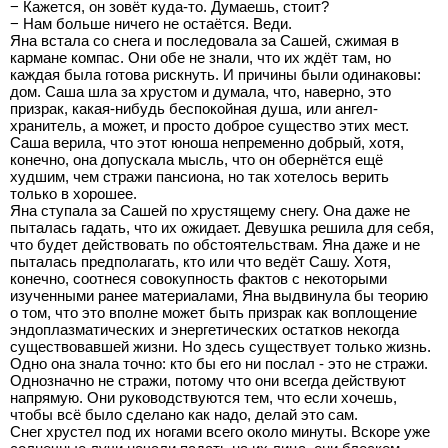
− Кажется, он зовёт куда-то. Думаешь, стоит?
− Нам больше ничего не остаётся. Веди.
Яна встала со снега и последовала за Сашей, сжимая в
кармане компас. Они обе не знали, что их ждёт там, но
каждая была готова рискнуть. И причины были одинаковы:
дом. Саша шла за хрустом и думала, что, наверно, это
призрак, какая-нибудь беспокойная душа, или ангел-
хранитель, а может, и просто доброе существо этих мест.
Саша верила, что этот юноша непременно добрый, хотя,
конечно, она допускала мысль, что он обернётся ещё
худшим, чем стражи пансиона, но так хотелось верить
только в хорошее.
Яна ступала за Сашей по хрустящему снегу. Она даже не
пыталась гадать, что их ожидает. Девушка решила для себя,
что будет действовать по обстоятельствам. Яна даже и не
пыталась предполагать, кто или что ведёт Сашу. Хотя,
конечно, соотнеся совокупность фактов с некоторыми
изученными ранее материалами, Яна выдвинула бы теорию
о том, что это вполне может быть призрак как воплощение
эндоплазматических и энергетических остатков некогда
существовавшей жизни. Но здесь существует только жизнь.
Одно она знала точно: кто бы его ни послал - это не стражи.
Однозначно не стражи, потому что они всегда действуют
напрямую. Они руководствуются тем, что если хочешь,
чтобы всё было сделано как надо, делай это сам.
Снег хрустел под их ногами всего около минуты. Вскоре уже