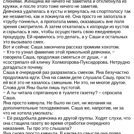
слюнями. Женщина же ничего не заметила и отхлебнула из
кружки, и после этого тоже ничего не заметив.
Девчонка удалилась в кусты и вернулась на спортполосу так
же незаметно, как и покинула её. Она просто не заползла в
«трубу-тоннель», а проползла мимо, оказавшись вне поля
зрения смотрителя. А затем откатилась к изгороди из кустов
и скрылась в них, чтобы осуществить свою ежедневную
процедуру. Ей нравилось это делать, а у Саши и остальных
это вызывало смех.
Вот и сейчас Саша закончила рассказ громким хохотом.
− Кто-то узнал фамилию этой прикольной девчонки, −
говорила Саша, продолжая смеяться от души, − и
«состряпал» ей кличку Холмогорова-Пуксидорова. Нетрудно
догадаться почему.
Саша в очередной раз разразилась смехом. Яна безучастно
продолжала идти. Она на самом деле слушала Сашу, просто
ей всё это не казалось смешным. Ни это, ни многое другое.
Слова для Яны были лишь пустотой.
− А ты читала спрятанную в туалете газетку? – спросила
Саша.
Яна просто кивнула. Не было ни сил, ни желания на
дополнительные телодвижения. Саша же, напротив, ни за
что не хотела умолкать:
− Её раздобыла девчонка из другой группы. Ходят слухи, что
она стащила газету во время отработки очередного
наказания. Ты про это слышала?
Яна снова просто кивнула. В каком-то смысле она права,