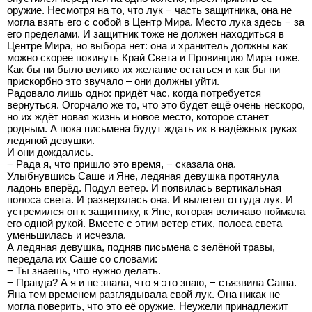
оружие. Несмотря на то, что лук − часть защитника, она не
могла взять его с собой в Центр Мира. Место лука здесь − за
его пределами. И защитник тоже не должен находиться в
Центре Мира, но выбора нет: она и хранитель должны как
можно скорее покинуть Край Света и Провинцию Мира тоже.
Как бы ни было велико их желание остаться и как бы ни
прискорбно это звучало – они должны уйти.
Радовало лишь одно: придёт час, когда потребуется
вернуться. Огорчало же то, что это будет ещё очень нескоро,
но их ждёт новая жизнь и новое место, которое станет
родным. А пока письмена будут ждать их в надёжных руках
ледяной девушки.
И они дождались.
− Рада я, что пришло это время, − сказала она.
Улыбнувшись Саше и Яне, ледяная девушка протянула
ладонь вперёд. Подул ветер. И появилась вертикальная
полоса света. И разверзлась она. И вылетел оттуда лук. И
устремился он к защитнику, к Яне, которая величаво поймала
его одной рукой. Вместе с этим ветер стих, полоса света
уменьшилась и исчезла.
А ледяная девушка, подняв письмена с зелёной травы,
передала их Саше со словами:
− Ты знаешь, что нужно делать.
− Правда? А я и не знала, что я это знаю, − съязвила Саша.
Яна тем временем разглядывала свой лук. Она никак не
могла поверить, что это её оружие. Неужели принадлежит