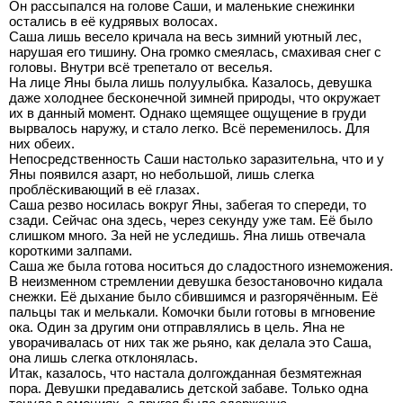
Он рассыпался на голове Саши, и маленькие снежинки
остались в её кудрявых волосах.
Саша лишь весело кричала на весь зимний уютный лес,
нарушая его тишину. Она громко смеялась, смахивая снег с
головы. Внутри всё трепетало от веселья.
На лице Яны была лишь полуулыбка. Казалось, девушка
даже холоднее бесконечной зимней природы, что окружает
их в данный момент. Однако щемящее ощущение в груди
вырвалось наружу, и стало легко. Всё переменилось. Для
них обеих.
Непосредственность Саши настолько заразительна, что и у
Яны появился азарт, но небольшой, лишь слегка
проблёскивающий в её глазах.
Саша резво носилась вокруг Яны, забегая то спереди, то
сзади. Сейчас она здесь, через секунду уже там. Её было
слишком много. За ней не уследишь. Яна лишь отвечала
короткими залпами.
Саша же была готова носиться до сладостного изнеможения.
В неизменном стремлении девушка безостановочно кидала
снежки. Её дыхание было сбившимся и разгорячённым. Её
пальцы так и мелькали. Комочки были готовы в мгновение
ока. Один за другим они отправлялись в цель. Яна не
уворачивалась от них так же рьяно, как делала это Саша,
она лишь слегка отклонялась.
Итак, казалось, что настала долгожданная безмятежная
пора. Девушки предавались детской забаве. Только одна