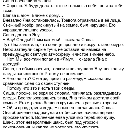
Саша поспешила за ней.
− Хорошо. Я буду делать это не только за себя, но и за тебя
тоже.
Шаг за шагом. Ближе к дому…
Внезапно Яна остановилась. Тревога отразилась в её лице.
Снежный ковёр, раскинутый на земле, был нарушен. Его
украшали лишние узоры.
Саша догнала Яну.
− Вау! Следы! Прям как мои! – сказала Саша.
Тут Яна заметила, что солнце пропало и вокруг стало хмуро.
Небо затянули серые тучи, не оставив ни намёка на
предыдущую светлую атмосферу и чистое зимнее небо.
− Нет. Мы всё-таки попали в «Яму», − сказала Яна с
досадой.
Саша, по обыкновению, толком и не слушала Яну, поскольку
следы заняли всю VIP-ложу её внимания.
− Чего нет-то? Смотри, прям по размеру, − сказала она,
сравнивая след со своей ступнёй.
− Потому что это и есть твои следы.
Саша, похоже, не веря её словам, принялась разглядывать
следы. Воспользовавшись этим, Яна тайком достала свой
компас. Его стрелка бешено крутилась в разные стороны.
− Ой, и правда, мои ведь, − наконец согласилась Саша.
Яна обречённо вздохнула и от бессилия начала нервно
прохаживаться. Волнение едва уловимо теребило душу.
Шанс, этот невероятный шанс, был под угрозой
исчезновения, и как же не хотелось его упускать.