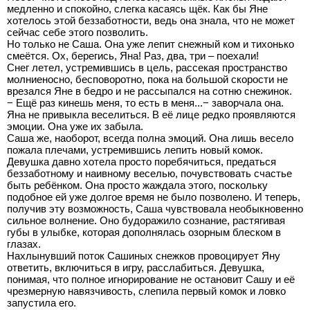
медленно и спокойно, слегка касаясь щёк. Как бы Яне
хотелось этой беззаботности, ведь она знала, что не может
сейчас себе этого позволить.
Но только не Саша. Она уже лепит снежный ком и тихонько
смеётся. Ох, берегись, Яна! Раз, два, три – поехали!
Снег летел, устремившись в цель, рассекая пространство
молниеносно, бесповоротно, пока на большой скорости не
врезался Яне в бедро и не рассыпался на сотню снежинок.
− Ещё раз кинешь меня, то есть в меня...− заворчала она.
Яна не привыкла веселиться. В её лице редко проявляются
эмоции. Она уже их забыла.
Саша же, наоборот, всегда полна эмоций. Она лишь весело
пожала плечами, устремившись лепить новый комок.
Девушка давно хотела просто поребячиться, предаться
беззаботному и наивному веселью, почувствовать счастье
быть ребёнком. Она просто жаждала этого, поскольку
подобное ей уже долгое время не было позволено. И теперь,
получив эту возможность, Саша чувствовала необыкновенно
сильное волнение. Оно будоражило сознание, растягивая
губы в улыбке, которая дополнялась озорным блеском в
глазах.
Нахлынувший поток Сашиных снежков провоцирует Яну
ответить, включиться в игру, расслабиться. Девушка,
понимая, что полное игнорирование не остановит Сашу и её
чрезмерную навязчивость, слепила первый комок и ловко
запустила его.