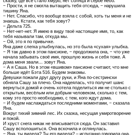
сказку, где всё стало хмуро, нет солнца и серое небо.
− Прости, я не смогла вытащить тебя отсюда, − нарушила
тишину Яна.
− Нет. Спасибо, что вообще взяла с собой, хоть ты меня и не
знаешь. Кстати, как тебя зовут?
− Дельта 725.
− Нет-нет-нет. Я имею в виду твоё настоящее имя, то, как
тебя называли там, откуда мы.
− Ой, это я по привычке.
Яна даже слегка улыбнулась, но это была «сухая» улыбка.
− Я так давно в этом пансионе, − продолжила она, − что уже
начала забывать своё имя, прошлую жизнь и себя тоже. А
дома меня звали… зовут Яна.
− А я Саша. Но в этом «вшивом» пансионе считают, что мне
больше идёт Бэта 516. Будем знакомы.
Девушки пожали друг другу руки, и Яна по-сестрински
обняла Сашу за плечо. Она надеялась, что получит шанс
вернуться домой и очень хотела поделиться им не столько с
открытым, весёлым или добрым человеком, сколько с тем,
кому это просто необходимо, с тем, кого ждут дома.
− И будем наслаждаться последними моментами, − сказала
Яна.
Вокруг тихий зимний лес. Их сказка, несущая умиротворение
и покой.
И хруст снега никак не вписывается сюда. Он заставил
Сашу всполошиться. Она вскочила и оглянулась.
− Яна, ты видела? Ты его видела? – испуганно говорила она.