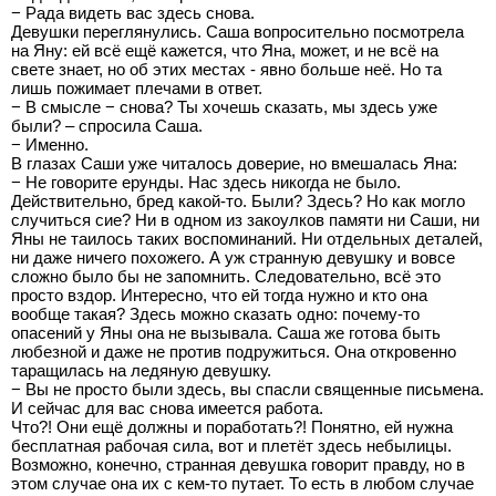
− Рада видеть вас здесь снова.
Девушки переглянулись. Саша вопросительно посмотрела
на Яну: ей всё ещё кажется, что Яна, может, и не всё на
свете знает, но об этих местах - явно больше неё. Но та
лишь пожимает плечами в ответ.
− В смысле − снова? Ты хочешь сказать, мы здесь уже
были? – спросила Саша.
− Именно.
В глазах Саши уже читалось доверие, но вмешалась Яна:
− Не говорите ерунды. Нас здесь никогда не было.
Действительно, бред какой-то. Были? Здесь? Но как могло
случиться сие? Ни в одном из закоулков памяти ни Саши, ни
Яны не таилось таких воспоминаний. Ни отдельных деталей,
ни даже ничего похожего. А уж странную девушку и вовсе
сложно было бы не запомнить. Следовательно, всё это
просто вздор. Интересно, что ей тогда нужно и кто она
вообще такая? Здесь можно сказать одно: почему-то
опасений у Яны она не вызывала. Саша же готова быть
любезной и даже не против подружиться. Она откровенно
таращилась на ледяную девушку.
− Вы не просто были здесь, вы спасли священные письмена.
И сейчас для вас снова имеется работа.
Что?! Они ещё должны и поработать?! Понятно, ей нужна
бесплатная рабочая сила, вот и плетёт здесь небылицы.
Возможно, конечно, странная девушка говорит правду, но в
этом случае она их с кем-то путает. То есть в любом случае