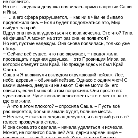
не появится.
Но нет – ледяная девушка появилась прямо напротив Саши
и Яны.
− … а его сфера разрушается, − как ни в чём не бывало
продолжила она. – Если будет продолжаться это, Мир
выйдет за край.
Вдруг она начала удаляться и снова исчезла. Это что? Типа,
её фишка? А может, на этот раз она не появится?
Но нет, пустые надежды. Она снова появилась, только уже
сбоку.
− Сейчас всё сущее, что нас окружает, − продолжила
просвещать ледяная девушка, − это Провинция Мира, за
которой следует сам Край. Но прежде здесь и был Край
Света.
Саша и Яна окинули взглядом окружающий пейзаж. Лес,
небо, деревья – обычный пейзаж. Однако с одним «но»! С
каким именно, девушки не знают. Они не могли бы его
описать, если бы их об этом попросили. Они просто его
чувствовали. Чувствовали непохожесть этого места на то,
где они жили.
− А что в этом плохого? – спросила Саша. – Пусть всё
расширяется, больше земли будет, больше места.
− Нельзя, − сказала ледяная девушка, и в первый раз в её
голосе прозвучала сталь.
И она снова это сделала – начала удаляться и исчезла.
Может, не появится больше? Ага, держи карман шире –
появилась, да ещё и за спиной. Хотя, если отбросить