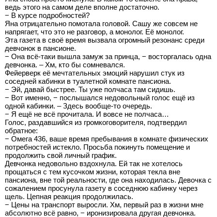
ведь этого на самом деле вполне достаточно.
− В курсе подробностей?
Яна отрицательно помотала головой. Сашу же совсем не
напрягает, что это не разговор, а монолог. Её монолог.
Эта газета в своё время вызвала огромный резонанс среди
девчонок в пансионе.
− Она всё-таки вышла замуж за принца, − восторгалась одна
девчонка. – Хм, кто бы сомневался.
Фейерверк её мечтательных эмоций нарушил стук из
соседней кабинки в туалетной комнате пансиона.
− Эй, давай быстрее. Ты уже полчаса там сидишь.
− Вот именно, − послышался недовольный голос ещё из
одной кабинки. – Здесь вообще-то очередь.
− Я ещё не всё прочитала. И вовсе не полчаса…
Голос, раздавшийся из громкоговорителя, подтвердил
обратное:
− Омега 436, ваше время пребывания в комнате физических
потребностей истекло. Просьба покинуть помещение и
продолжить свой личный график.
Девчонка недовольно вздохнула. Ей так не хотелось
прощаться с тем кусочком жизни, которая текла вне
пансиона, вне той реальности, где она находилась. Девочка с
сожалением просунула газету в соседнюю кабинку через
щель. Цепная реакция продолжилась.
− Цены на транспорт выросли. Хм, первый раз в жизни мне
абсолютно всё равно, − иронизировала другая девчонка.