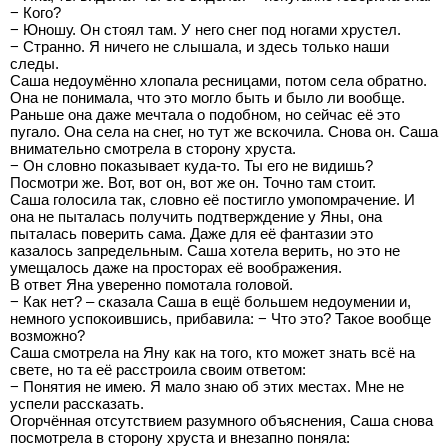
− Кого?
− Юношу. Он стоял там. У него снег под ногами хрустел.
− Странно. Я ничего не слышала, и здесь только наши
следы.
Саша недоумённо хлопала ресницами, потом села обратно.
Она не понимала, что это могло быть и было ли вообще.
Раньше она даже мечтала о подобном, но сейчас её это
пугало. Она села на снег, но тут же вскочила. Снова он. Саша
внимательно смотрела в сторону хруста.
− Он словно показывает куда-то. Ты его не видишь?
Посмотри же. Вот, вот он, вот же он. Точно там стоит.
Саша голосила так, словно её постигло умопомрачение. И
она не пыталась получить подтверждение у Яны, она
пыталась поверить сама. Даже для её фантазии это
казалось запредельным. Саша хотела верить, но это не
умещалось даже на просторах её воображения.
В ответ Яна уверенно помотала головой.
− Как нет? – сказала Саша в ещё большем недоумении и,
немного успокоившись, прибавила: − Что это? Такое вообще
возможно?
Саша смотрела на Яну как на того, кто может знать всё на
свете, но та её расстроила своим ответом:
− Понятия не имею. Я мало знаю об этих местах. Мне не
успели рассказать.
Огорчённая отсутствием разумного объяснения, Саша снова
посмотрела в сторону хруста и внезапно поняла: