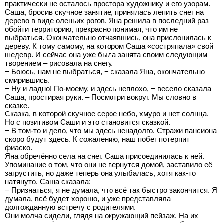
практически не осталось простора художнику и его узорам.
Саша, бросив скучное занятие, принялась лепить снег на
дерево в виде оленьих рогов. Яна решила в последний раз
обойти территорию, прекрасно понимая, что им не
выбраться. Окончательно отчаявшись, она прислонилась к
дереву. К тому самому, на котором Саша «состряпала» свой
шедевр. И сейчас она уже была занята своим следующим
творением – рисовала на снегу.
− Боюсь, нам не выбраться, − сказала Яна, окончательно
смирившись.
− Ну и ладно! По-моему, и здесь неплохо, − весело сказала
Саша, простирая руки. – Посмотри вокруг. Мы словно в
сказке.
Сказка, в которой скучное серое небо, хмуро и нет солнца.
Но с позитивом Саши и это становится сказкой.
− В том-то и дело, что мы здесь ненадолго. Стражи пансиона
скоро будут здесь. К сожалению, наш побег потерпит
фиаско.
Яна обречённо села на снег. Саша присоединилась к ней.
Упоминание о том, что они не вернутся домой, заставило её
загрустить, но даже теперь она улыбалась, хотя как-то
натянуто. Саша сказала:
− Признаться, я не думала, что всё так быстро закончится. Я
думала, всё будет хорошо, и уже представляла
долгожданную встречу с родителями.
Они молча сидели, глядя на окружающий пейзаж. На их