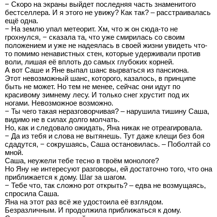
− Скоро на экраны выйдет последняя часть знаменитого
бестселлера. И я этого не увижу? Как так? – расстраивалась
ещё одна.
− На землю упал метеорит. Хм, что ж он сюда-то не
грохнулся, − сказала та, что уже смирилась со своим
положением и уже не надеялась в своей жизни увидеть что-
то помимо ненавистных стен, которые удерживали против
воли, лишая её вплоть до самых глубоких корней.
А вот Саше и Яне выпал шанс вырваться из пансиона.
Этот невозможный шанс, которого, казалось, в принципе
быть не может. Но тем не менее, сейчас они идут по
красивому зимнему лесу. И только снег хрустит под их
ногами. Невозможное возможно.
− Ты чего такая неразговорчивая? – нарушила тишину Саша,
видимо не в силах долго молчать.
Но, как и следовало ожидать, Яна никак не отреагировала.
− Да из тебя и слова не вытянешь. Тут даже клещи без боя
сдадутся, − сокрушаясь, Саша остановилась. – Поболтай со
мной.
Саша, неужели тебе тесно в твоём монологе?
Но Яну не интересуют разговоры, ей достаточно того, что она
приближается к дому. Шаг за шагом.
− Тебе что, так сложно рот открыть? – едва не возмущаясь,
спросила Саша.
Яна на этот раз всё же удостоила её взглядом.
Безразличным. И продолжила приближаться к дому.