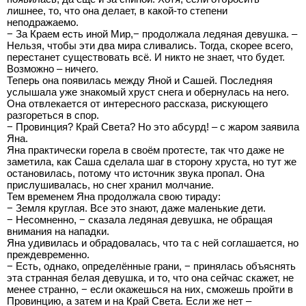
лишнее, то, что она делает, в какой-то степени
неподражаемо.
− За Краем есть иной Мир,− продолжала ледяная девушка. –
Нельзя, чтобы эти два мира сливались. Тогда, скорее всего,
перестанет существовать всё. И никто не знает, что будет.
Возможно – ничего.
Теперь она появилась между Яной и Сашей. Последняя
услышала уже знакомый хруст снега и обернулась на него.
Она отвлекается от интересного рассказа, рискующего
разгореться в спор.
− Провинция? Край Света? Но это абсурд! – с жаром заявила
Яна.
Яна практически горела в своём протесте, так что даже не
заметила, как Саша сделала шаг в сторону хруста, но тут же
остановилась, потому что источник звука пропал. Она
прислушивалась, но снег хранил молчание.
Тем временем Яна продолжала свою тираду:
− Земля круглая. Все это знают, даже маленькие дети.
− Несомненно, − сказала ледяная девушка, не обращая
внимания на нападки.
Яна удивилась и обрадовалась, что та с ней соглашается, но
преждевременно.
− Есть, однако, определённые грани, − принялась объяснять
эта странная белая девушка, и то, что она сейчас скажет, не
менее странно, − если окажешься на них, сможешь пройти в
Провинцию, а затем и на Край Света. Если же нет –