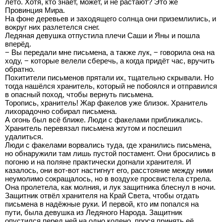
лето. Хотя, кто знает, может, и не растают? Это же
Провинция Мира.
На фоне деревьев и заходящего солнца они приземлились, и
вокруг них разлетелся снег.
Ледяная девушка отпустила плечи Саши и Яны и пошла
вперёд.
− Вы передали мне письмена, а также лук, − говорила она на
ходу, − которые велели сберечь, а когда придёт час, вручить
обратно.
Похитители письменов прятали их, тщательно скрывали. Но
тогда нашёлся хранитель, который не побоялся и отправился
в опасный поход, чтобы вернуть письмена.
Торопись, хранитель! Жар факелов уже близок. Хранитель
лихорадочно собирал письмена.
А огонь был всё ближе. Люди с факелами приближались.
Хранитель перевязал письмена жгутом и поспешил
удалиться.
Люди с факелами ворвались туда, где хранились письмена,
но обнаружили там лишь пустой постамент. Они бросились в
погоню и на поляне практически догнали хранителя. И
казалось, они вот-вот настигнут его, расстояние между ними
неумолимо сокращалось, но в воздухе просвистела стрела.
Она пролетела, как молния, и лук защитника блеснул в ночи.
Защитник отвёл хранителя на Край Света, чтобы отдать
письмена в надёжные руки. И первой, кто им попался на
пути, была девушка из Ледяного Народа. Защитник
опустился перед ней на одно колено, прося принять её