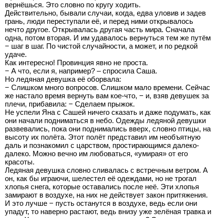
вернёшься. Это словно по кругу ходить.
Действительно, бывали случаи, когда, едва уловив и задев
грань, люди переступали её, и перед ними открывалось
нечто другое. Открывалась другая часть мира. Сначала
одна, потом вторая. И им удавалось вернуться тем же путём
− шаг в шаг. По чистой случайности, а может, и по редкой
удаче.
Как интересно! Провинция явно не проста.
− А что, если я, например? – спросила Саша.
Но ледяная девушка её оборвала:
− Слишком много вопросов. Слишком мало времени. Сейчас
же настало время вернуть вам кое-что, − и, взяв девушек за
плечи, прибавила: − Сделаем прыжок.
Не успели Яна с Сашей ничего сказать и даже подумать, как
они начали подниматься в небо. Одежды ледяной девушки
развевались, пока они поднимались вверх, словно птицы, на
высоту их полёта. Этот полёт представил им необъятную
даль и познакомил с царством, простирающимся далеко-
далеко. Можно вечно им любоваться, «умирая» от его
красоты.
Ледяная девушка словно сливалась с встречным ветром. А
он, как бы играючи, шелестел её одеждами, но не трогал
хлопья снега, которые оставались после неё. Эти хлопья
замирают в воздухе, на них не действует закон притяжения.
И это лучше − пусть останутся в воздухе, ведь если они
упадут, то наверно растают, ведь внизу уже зелёная травка и