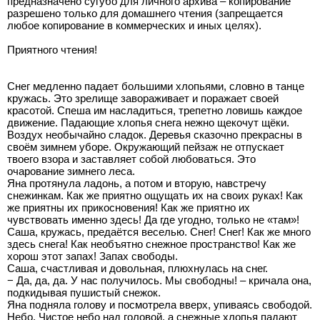
предназначено сугубо для личного архива – копирование
разрешено только для домашнего чтения (запрещается
любое копирование в коммерческих и иных целях).
Приятного чтения!
Снег медленно падает большими хлопьями, словно в танце
кружась. Это зрелище завораживает и поражает своей
красотой. Спеша им насладиться, трепетно ловишь каждое
движение. Падающие хлопья снега нежно щекочут щёки.
Воздух необычайно сладок. Деревья сказочно прекрасны в
своём зимнем уборе. Окружающий пейзаж не отпускает
твоего взора и заставляет собой любоваться. Это
очарование зимнего леса.
Яна протянула ладонь, а потом и вторую, навстречу
снежинкам. Как же приятно ощущать их на своих руках! Как
же приятны их прикосновения! Как же приятно их
чувствовать именно здесь! Да где угодно, только не «там»!
Саша, кружась, предаётся веселью. Снег! Снег! Как же много
здесь снега! Как необъятно снежное пространство! Как же
хорош этот запах! Запах свободы.
Саша, счастливая и довольная, плюхнулась на снег.
− Да, да, да. У нас получилось. Мы свободны! – кричала она,
подкидывая пушистый снежок.
Яна подняла голову и посмотрела вверх, упиваясь свободой.
Небо. Чистое небо над головой, а снежные хлопья падают