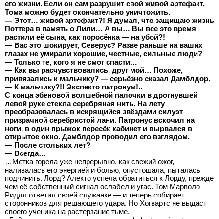
его жизни. Если он сам разрушит свой живой артефакт,
Тома можно будет окончательно уничтожить.
— Этот… живой артефакт?! Я думал, что защищаю жизнь
Поттера в память о Лили… А вы… Вы все это время
растили её сына, как поросёнка — на убой?!
— Вас это шокирует, Северус? Разве раньше на ваших
глазах не умирали хорошие, честные, сильные люди?
— Только те, кого я не смог спасти…
— Как вы расчувствовались, друг мой… Похоже,
привязались к мальчику? — серьёзно сказал Дамблдор.
— К мальчику?!! Экспекто патронум!..
С конца эбеновой волшебной палочки в дрогнувшей
левой руке стекла серебряная нить. На лету
преобразовалась в искрящийся звёздами силуэт
призрачной серебристой лани. Патронус вскочил на
ноги, в один прыжок пересёк кабинет и вырвался в
открытое окно. Дамблдор проводил его взглядом.
— После стольких лет?
— Всегда…
…Метка горела уже непрерывно, как свежий ожог,
наливалась его энергией и болью, опустошала, пыталась
подчинить. Лорд? Алекто успела обратиться к Лорду, прежде
чем её собственный сигнал ослабел и угас. Том Марволо
Риддл ответил своей служанке — и теперь собирает
сторонников для решающего удара. Но Хогвартс не выдаст
своего ученика на растерзание тьме.