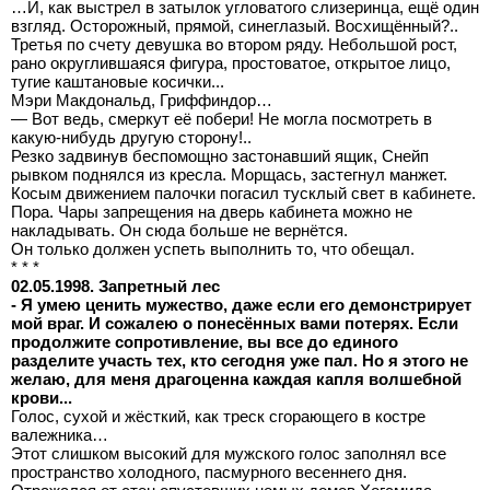
…И, как выстрел в затылок угловатого слизеринца, ещё один
взгляд. Осторожный, прямой, синеглазый. Восхищённый?..
Третья по счету девушка во втором ряду. Небольшой рост,
рано округлившаяся фигура, простоватое, открытое лицо,
тугие каштановые косички...
Мэри Макдональд, Гриффиндор…
— Вот ведь, смеркут её побери! Не могла посмотреть в
какую-нибудь другую сторону!..
Резко задвинув беспомощно застонавший ящик, Снейп
рывком поднялся из кресла. Морщась, застегнул манжет.
Косым движением палочки погасил тусклый свет в кабинете.
Пора. Чары запрещения на дверь кабинета можно не
накладывать. Он сюда больше не вернётся.
Он только должен успеть выполнить то, что обещал.
* * *
02.05.1998. Запретный лес
- Я умею ценить мужество, даже если его демонстрирует
мой враг. И сожалею о понесённых вами потерях. Если
продолжите сопротивление, вы все до единого
разделите участь тех, кто сегодня уже пал. Но я этого не
желаю, для меня драгоценна каждая капля волшебной
крови...
Голос, сухой и жёсткий, как треск сгорающего в костре
валежника…
Этот слишком высокий для мужского голос заполнял все
пространство холодного, пасмурного весеннего дня.