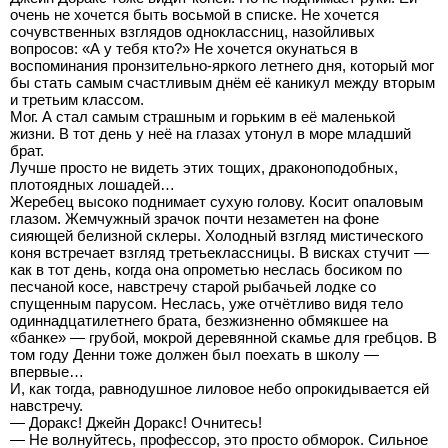
очень не хочется быть восьмой в списке. Не хочется
сочувственных взглядов одноклассниц, назойливых
вопросов: «А у тебя кто?» Не хочется окунаться в
воспоминания пронзительно-яркого летнего дня, который мог
бы стать самым счастливым днём её каникул между вторым
и третьим классом.
Мог. А стал самым страшным и горьким в её маленькой
жизни. В тот день у неё на глазах утонул в море младший
брат.
Лучше просто не видеть этих тощих, драконоподобных,
плотоядных лошадей…
Жеребец высоко поднимает сухую голову. Косит опаловым
глазом. Жемчужный зрачок почти незаметен на фоне
сияющей белизной склеры. Холодный взгляд мистического
коня встречает взгляд третьеклассницы. В висках стучит —
как в тот день, когда она опрометью неслась босиком по
песчаной косе, навстречу старой рыбачьей лодке со
спущенным парусом. Неслась, уже отчётливо видя тело
одиннадцатилетнего брата, безжизненно обмякшее на
«банке» — грубой, мокрой деревянной скамье для гребцов. В
том году Денни тоже должен был поехать в школу —
впервые…
И, как тогда, равнодушное лиловое небо опрокидывается ей
навстречу.
— Доракс! Джейн Доракс! Очнитесь!
— Не волнуйтесь, профессор, это просто обморок. Сильное