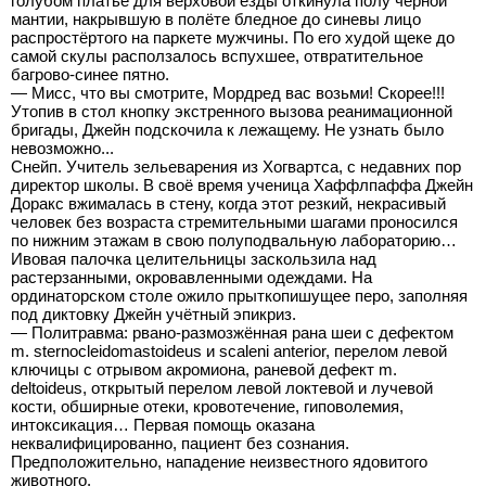
голубом платье для верховой езды откинула полу чёрной
мантии, накрывшую в полёте бледное до синевы лицо
распростёртого на паркете мужчины. По его худой щеке до
самой скулы расползалось вспухшее, отвратительное
багрово-синее пятно.
— Мисс, что вы смотрите, Мордред вас возьми! Скорее!!!
Утопив в стол кнопку экстренного вызова реанимационной
бригады, Джейн подскочила к лежащему. Не узнать было
невозможно...
Снейп. Учитель зельеварения из Хогвартса, с недавних пор
директор школы. В своё время ученица Хаффлпаффа Джейн
Доракс вжималась в стену, когда этот резкий, некрасивый
человек без возраста стремительными шагами проносился
по нижним этажам в свою полуподвальную лабораторию…
Ивовая палочка целительницы заскользила над
растерзанными, окровавленными одеждами. На
ординаторском столе ожило прыткопишущее перо, заполняя
под диктовку Джейн учётный эпикриз.
— Политравма: рвано-размозжённая рана шеи с дефектом
m. sternocleidomastoideus и scaleni anterior, перелом левой
ключицы с отрывом акромиона, раневой дефект m.
deltoideus, открытый перелом левой локтевой и лучевой
кости, обширные отеки, кровотечение, гиповолемия,
интоксикация… Первая помощь оказана
неквалифицированно, пациент без сознания.
Предположительно, нападение неизвестного ядовитого
животного.