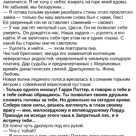
закончится. Я не хочу с небес взирать на горе моей вдовы.
Не забывай, мы безоружны...
— Я готова голыми руками разобрать стены этого проклятого
замка — только бы наш мальчик снова был с нами, Люс!
Её уверенный тон не оставляет сомнений — сможет.
— У нас растёт неглупый сын, Цисси. Он не позволит себе
умереть. Он дождётся нас. Наша задача — уцелеть и его
найти. И не запятнать себя при этом ни в одних глазах. С
какой бы стороны они не смотрели.
— Уцелеть и найти... — эхом повторила она.
Чистый бриллиант, звезда его знаменитой коллекции
невероятных редкостей, оправленный в чеканную холодную
платину. Дар судьбы и предначертанных с Мерлиновых
времён династических связей. Драгоценность. Жена.
Любовь.
Новая волна ледяного голоса врезалась в сознание горьким
ветром с сожжённой вересковой пустоши:
- Только одного юношу! Гарри Поттер, я говорю о тебе и
к тебе сейчас обращаюсь. Ты позволил своим друзьям
сложить головы за тебя. Но довольно на сегодня крови.
Собери свои силы, решись взглянуть в глаза своему
врагу — мне, милосердному и великодушному Лорду.
Приходи на исходе этого часа в Запретный лес, и я
встречу тебя...
Её плечо чуть дрогнуло под его рукой.
— Что с тобой?
— Я подумала о том, что этому Поттеру тоже семнадцать