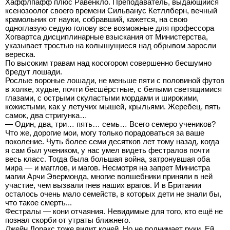
Хаффлпафф плюс Равенкло. Преподаватель, выдающийся
ксенозоолог своего времени Сильванус Кетллберн, вечный
крамольник от науки, собравший, кажется, на свою
одноглазую седую голову все возможные для профессора
Хогвартса дисциплинарные взыскания от Министерства,
указывает тростью на колышущиеся над обрывом заросли
вереска.
По высоким травам над косогором совершенно бесшумно
бредут лошади.
Рослые вороные лошади, не меньше пяти с половиной футов
в холке, худые, почти бесшёрстные, с белыми светящимися
глазами, с острыми скуластыми мордами и широкими,
кожистыми, как у летучих мышей, крыльями. Жеребец, пять
самок, два стригунка…
— Один, два, три… пять… семь… Всего семеро учеников?
Что же, дорогие мои, могу только порадоваться за ваше
поколение. Чуть более семи десятков лет тому назад, когда
я сам был учеником, у нас умел видеть фестралов почти
весь класс. Тогда была большая война, затронувшая оба
мира — и магглов, и магов. Несмотря на запрет Министра
магии Арчи Эвермонда, многие волшебники приняли в ней
участие, чем вызвали гнев наших врагов. И в Британии
осталось очень мало семейств, в которых дети не знали бы,
что такое смерть...
Фестралы — кони отчаяния. Невидимые для того, кто ещё не
познал скорби от утраты ближнего.
Джейн Доракс тоже видит коней. Но не поднимает руки. Ей