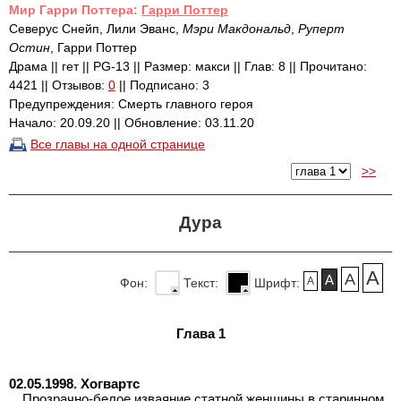
Mир Гарри Поттера:
Гарри Поттер
Северус Снейп, Лили Эванс,
Мэри Макдональд
,
Руперт
Остин
, Гарри Поттер
Драма || гет || PG-13 || Размер: макси || Глав: 8 || Прочитано:
4421 || Отзывов:
0
|| Подписано: 3
Предупреждения: Смерть главного героя
Начало: 20.09.20 || Обновление: 03.11.20
Все главы на одной странице
>>
Дура
A
A
A
A
Фон:
Текст:
Шрифт:
Глава 1
02.05.1998. Хогвартс
…Прозрачно-белое изваяние статной женщины в старинном