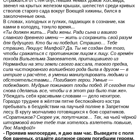
Отражался от стен опустевших немых домов Хогсмида,
звенел на крытых железом крышах, шелестел среди кривых
стволов старого сада вокруг Воющей хижины, бился в
заколоченные окна.
В словах, холодных и гулких, падающих в сознание, как
камни в колодец, тонуло время...
«Ты должен жить... Ради жены. Ради сына и вашего
славного древнего имени — жить и сохранить свой разум
для будущего. Кто бы ни победил. Страшно… Тебе
страшно, Люциус Малфой? Да. Ты не создан для того,
чтобы сражаться с противником лицом к лицу. Со времён
похода Вильгельма Завоевателя, притащившего из
Нормандии на эти земли своего вассала, твоего предка,
сила чистокровного волшебного рода была в другом — в
интриге и расчёте, в умении манипулировать людьми и
обстоятельствами... Погибают герои. Умные —
побеждают. Мудрые пожинают плоды побед. И сегодня ты
снова сделаешь все, чтобы и в этот раз было так же».
Убеждать себя красивыми словами — дело нехитрое.
Гораздо труднее в жёлтом пятне беспокойного костра
пребывать в бездействии на паучьей поляне в Запретном
лесу. В кругу молчаливо готовящихся к бою соратников.
«Соратников? Скорее уж, попутчиков… Тех, на чьей чёрной
штормовой волне тебе так хотелось взлететь повыше,
Люс Малфой!»
- Проявив милосердие, я даю вам час. Выведите с поля
боя раненых, отдайте должное своим погибшим героям.