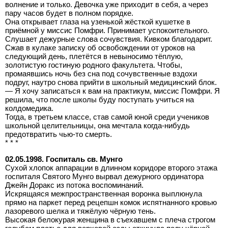
волнение и только. Девочка уже приходит в себя, а через
пару часов будет в полном порядке.
Она открывает глаза на узенькой жёсткой кушетке в
приёмной у миссис Помфри. Принимает успокоительного.
Слушает дежурные слова сочувствия. Кивком благодарит.
Сжав в кулаке записку об освобождении от уроков на
следующий день, плетётся в невыносимо тёплую,
золотистую гостиную родного факультета. Чтобы,
промаявшись ночь без сна под сочувственные вздохи
подруг, наутро снова прийти в школьный медицинский блок.
— Я хочу записаться к вам на практикум, миссис Помфри. Я
решила, что после школы буду поступать учиться на
колдомедика.
Тогда, в третьем классе, став самой юной среди учеников
школьной целительницы, она мечтала когда-нибудь
предотвратить чью-то смерть.
* * *
02.05.1998. Госпиталь св. Мунго
Сухой хлопок аппарации в длинном коридоре второго этажа
госпиталя Святого Мунго вырвал дежурного ординатора
Джейн Доракс из потока воспоминаний.
Искрящаяся межпространственная воронка выплюнула
прямо на паркет перед рецепшн комок испятнанного кровью
лазоревого шелка и тяжёлую чёрную тень.
Высокая белокурая женщина в съехавшем с плеча строгом