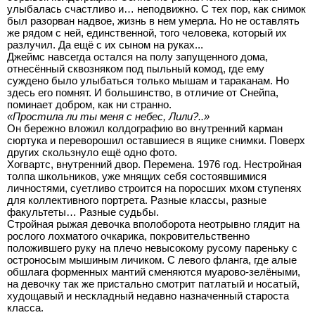
улыбалась счастливо и… неподвижно. С тех пор, как снимок
был разорван надвое, жизнь в нем умерла. Но не оставлять
же рядом с ней, единственной, того человека, который их
разлучил. Да ещё с их сыном на руках...
Джеймс навсегда остался на полу запущенного дома,
отнесённый сквозняком под пыльный комод, где ему
суждено было улыбаться только мышам и тараканам. Но
здесь его помнят. И большинство, в отличие от Снейпа,
поминает добром, как ни странно.
«Простила ли ты меня с небес, Лили?..»
Он бережно вложил колдографию во внутренний карман
сюртука и переворошил оставшиеся в ящике снимки. Поверх
других скользнуло ещё одно фото.
Хогвартс, внутренний двор. Перемена. 1976 год. Нестройная
толпа школьников, уже мнящих себя состоявшимися
личностями, суетливо строится на поросших мхом ступенях
для коллективного портрета. Разные классы, разные
факультеты… Разные судьбы.
Стройная рыжая девочка вполоборота неотрывно глядит на
рослого лохматого очкарика, покровительственно
положившего руку на плечо невысокому русому пареньку с
остроносым мышиным личиком. С левого фланга, где алые
обшлага форменных мантий сменяются муарово-зелёными,
на девочку так же пристально смотрит патлатый и носатый,
худощавый и нескладный недавно назначенный староста
класса.