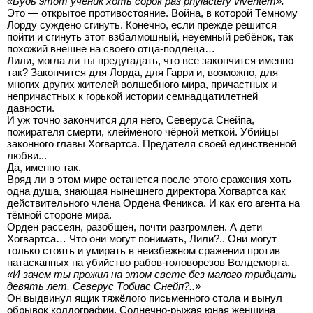
«Будь этот ученик хоть сорок раз рhylactery viventem».
Это — открытое противостояние. Война, в которой Тёмному
Лорду суждено сгинуть. Конечно, если прежде решится
пойти и сгинуть этот взбалмошный, неуёмный ребёнок, так
похожий внешне на своего отца-подлеца…
Лили, могла ли ты предугадать, что все закончится именно
так? Закончится для Лорда, для Гарри и, возможно, для
многих других жителей волшебного мира, причастных и
непричастных к горькой истории семнадцатилетней
давности.
И уж точно закончится для него, Северуса Снейпа,
пожирателя смерти, клеймёного чёрной меткой. Убийцы
законного главы Хогвартса. Предателя своей единственной
любви...
Да, именно так.
Вряд ли в этом мире останется после этого сражения хоть
одна душа, знающая нынешнего директора Хогвартса как
действительного члена Ордена Феникса. И как его агента на
тёмной стороне мира.
Орден рассеян, разобщён, почти разгромлен. А дети
Хогвартса… Что они могут понимать, Лили?.. Они могут
только стоять и умирать в неизбежном сражении против
натасканных на убийство рабов-головорезов Волдеморта.
«И зачем ты прожил на этом свете без малого тридцать
девять лет, Северус Тобиас Снейп?..»
Он выдвинул ящик тяжёлого письменного стола и вынул
обрывок колдографии. Солнечно-рыжая юная женщина