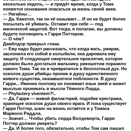
несколько недель, — и придёт время, когда у Тома
появятся основания опасаться за жизнь своей змеи.
— Нагайны…
— Да. Кажется, так он её называет… И он не будет более
посылать её убивать. Оставит при себе — под
магической защитой. Вот тогда, я полагаю, вы должны
будете поговорить с Гарри Поттером.
— О чём?
Дамблдор прикрыл глаза.
— Ему надо будет рассказать, что когда мать, умирая,
заслонила его собой в колыбели, она даровала ему
защиту. И следующее смертельное проклятие, которое
должно было достаться мальчику, рикошетом поразило
самого Тома. Так он и превратился в бесплотный дух. Но
осколок души убийцы проник в душу единственного
живого существа, оказавшегося поблизости. В душу
Гарри... Именно поэтому он понимает язык змей и может
мыслью проникать в мысли Тёмного Лорда.
— Рhylactery viventem?!..
— Да, Гарри — живой филактерий, подобие крестража,
хранящее осколок души своего врага. И пока существует
Гарри Поттер, шанс на жизнь остаётся и у Томаса
Марволо Риддла.
— Значит… Чтобы убить лорда Волдеморта, Гарри
Поттер должен умереть?
— Да. И более того, обязательно, чтобы Том сам лишил