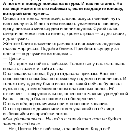
А потом я поведу войска на штурм. И вас не станет. Но
вы ещё можете этого избежать, если выдадите юношу,
который мне нужен...
Снова этот голос. Безликий, словно искусственный, чуть
надтреснутый. И нет в нём никакого уважения к павшему
врагу, никакого милосердия и великодушия. Сухой голос
смерти не может нести ничего, кроме страха — и для своих,
и для чужих.
Жёлтые блики пламени отражаются в огромных ледяных
глазах Нарциссы. Подойти ближе. Приобнять супругу за
плечи — под чужими взглядами…
— Цисси…
— Мы должны пойти с войском. Только так у нас есть шанс
попасть в замок и найти сына.
Она чеканила слова, будто отдавала приказы. Внешне —
совершенно спокойна, по-прежнему надменна и величава. И
только ему одному было известно, какой сейчас бушевал
вулкан под этим лёгким пеплом платиновых волос. Её
отчаяние — сокрушительное, огненное отчаяние урождённой
Блэк — всегда было похоже на обледенение.
Огонь и лёд неразличимы при мгновенном касании.
Он осторожным движением отвёл упавший на её лицо
выбившийся из причёски локон.
«Как удивительно... На ней и в семьдесят лет не будет
заметно седины».
— Нет, Цисси. Не с войском, а за войском. Когда всё