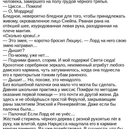
человека, замершего на полу грудой чёрного тряпья.
— Цисси… Помоги!
— О, Мордред!
Бледное, невероятно бледное для того, чтобы принадлежать
живому, окровавленное лицо Снейпа. Рваная рана на
отёкшей шее, изуродованная левая рука, разодранная на
плече мантия.
«Сколько крови!..»
— Это змея, — коротко бросил Люциус. — Лорд на него свою
змею натравил…
— Дышит?
— По-моему, уже нет…
— Подними факел, сгорим. И мой подержи! Свети сюда!
Крохотное серебряное зеркало, неизменный атрибут любого
дамского кармана, чуть затуманилось, когда она поднесла
его к приоткрытым тонким губам раненого.
— Дышит… Но, похоже, это ненадолго.
Без волшебной палочки она мало что могла бы сделать.
Давняя школьная практика у миссис Помфри по методам
оказания первой помощи — это почти из другой жизни. Да
здесь и не обойдёшься простой Ферулой, закрывающим
раны заклятием Эпискей и Реннервейтом. Даже если бы
палочка была…
— Палочка! Если Лорд её не унёс…
Жёсткий стержень чёрного дерева с резной рукоятью лёг в
руку, как влитой, едва Нарцисса нащупала его в кармане
мантии раненого. Яд уже подействовал. В сущности, что бы