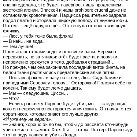
она ни сделала, это будет, наверное, лишь продлением
жестокой агонии. Эпискей и чары prohibere cruenti даже не
остановили кровотечения. Нарцисса решительно задрала
подол платья и оторвала широкую полосу от нижней юбки.
Потом — ещё одну, и ещё... Отстегнула от пояса изящную
фляжку.
— Люс, у тебя тоже была фляга!
— В ней… не вода.
— Тем лучше!
Промыть остатками воды и огневиски раны. Бережно
перевязать, не затягивая: отёк будет расти, и повязки
непременно врежутся в тело, добавляя страданий…
Но прежде, чем она закончила последний виток бинта, на
белой ткани расплылись предательские алые пятна.
— Поставь факелы в вазу на столе, Люс. Сядь ближе и
приподними Северусу голову… Осторожно! Положи себе на
колени. Так ему будет легче дышать.
— Мы — следующие, Цисси…
— Что?
— Если к рассвету Лорд не будет убит, мы — следующие,
кого он непременно постарается уничтожить. Он начал с тех
соратников, которые знают его лучше других.
«И уже ему не верят».
— Значит, хорошо было бы, чтобы до рассвета кто-нибудь
уничтожил его самого. Хотя бы — тот же Поттер. Парню ведь
это на роду написано убить Лорда.