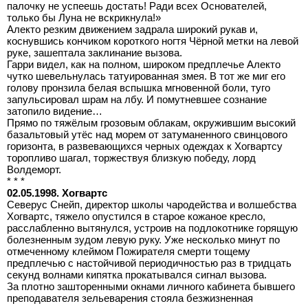
палочку не успеешь достать! Ради всех Основателей,
только бы Луна не вскрикнула!»
Алекто резким движением задрала широкий рукав и,
коснувшись кончиком короткого ногтя Чёрной метки на левой
руке, зашептала заклинание вызова.
Гарри видел, как на полном, широком предплечье Алекто
чутко шевельнулась татуированная змея. В тот же миг его
голову пронзила белая вспышка мгновенной боли, туго
запульсировал шрам на лбу. И помутневшее сознание
затопило видение…
Прямо по тяжёлым грозовым облакам, окружившим высокий
базальтовый утёс над морем от затуманенного свинцового
горизонта, в развевающихся черных одеждах к Хогвартсу
торопливо шагал, торжествуя близкую победу, лорд
Волдеморт.
* * *
02.05.1998. Хогвартс
Северус Снейп, директор школы чародейства и волшебства
Хогвартс, тяжело опустился в старое кожаное кресло,
расслабленно вытянулся, устроив на подлокотнике горящую
болезненным зудом левую руку. Уже несколько минут по
отмеченному клеймом Пожирателя смерти тощему
предплечью с настойчивой периодичностью раз в тридцать
секунд волнами кипятка прокатывался сигнал вызова.
За плотно зашторенными окнами личного кабинета бывшего
преподавателя зельеварения стояла безжизненная