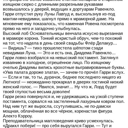
изящном сюрко с длинными разрезными рукавами
возвышалось у дверей, ведущих к дортуарам Равенкло.
Гарри отпустил руку Луны Лавгуд и, выскользнув из-под
мантии-невидимки, шагнул прямо к мраморной даме. На
мгновение ему показалось, что каменная Ровена посмотрела
прямо на него и загадочно улыбнулась.
Высокий лоб Основательницы венчала искусно вырезанная
в мраморе корона. Тонкий искристый обруч, чем-то похожий
на тот, что надела в день своей свадьбы Флёр Делакур…
— Видишь? — тихо прошелестела шёпотом сзади
невидимая Луна. — Это и есть она, Диадема Равенкло…
Гарри ловко взобрался на невысокий постамент. Заглянул
изваянию в холодное, отрешённое лицо. По изящному
очелью Диадемы вились крохотные выгравированные буквы.
«Ума палата дороже злата», — зачем-то прочёл Гарри вслух.
— Если и так, то ты, дурачок, беднее последнего нищего из
Лютного! — неожиданно прокаркал в дверях гостиной низкий
женский голос. — Явился, значит… Ну что ж, Лорд будет
твоей глупостью весьма доволен!
Гарри резко повернулся и, не удержавшись на узкой ступени
постамента, сорвался на застеленный лазурным ковром пол.
Над ним тут же выросла, ссутулившись, не по-дамски
мощная, облачённая во все чёрное, коренастая фигура
Алекто Кэрроу.
Преподавательница маггловедения криво усмехнулась.
«Драккл побери! — про себя выругался Гарри. — Тут и