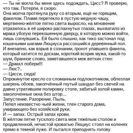
— Ты не могла бы меня здесь подождать, Цисс? Я проверю,
что там. Потерпи, я скоро.
Она молча протянула руку со вторым, ещё не горящим,
факелом. Пламя перетекло в пустую медную чашу,
мертвенно-жёлтое пятно света выросло, на мгновение
отразилось в её широко распахнутых глазах, выхватило из
мрака убогую перекошенную дверцу, в которую можно войти,
лишь согнувшись. Ей было слышно, как тихо застонал под
кошачьими шагами Люциуса рассохшийся деревянный пол.
И внезапно, как взрыв в сознании, грохот упавшего факела,
который катится по доскам, короткий вскрик мужа, какой-то
шум, бранное слово, заметавшееся меж ветхих стен:
— Драккл побери!!!
— Люс?..
— Цисси, сюда!
Опрокинутое кресло со сломанным подлокотником, облезлая
шагрень обоев, закопчённый гнутый шандал без свечей на
давно утратившем полировку столе, забитый золой камин,
заколоченные окна без штор…
Запустение. Разорение. Пыль.
Пепел неизвестно чьей жизни, тлен старого дома,
умирающего без хозяйской руки.
И — запах. Острый запах крови.
В жёлтом пятне тусклого света меж тяжёлым столом и
продавленной, нечистой кроватью Люциус стоял на коленях
прямо в темной луже. И пытался приподнять голову