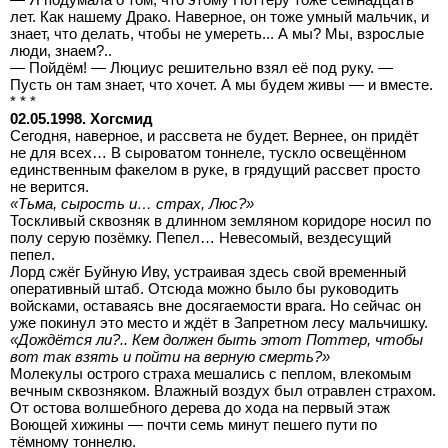
лет. Как нашему Драко. Наверное, он тоже умный мальчик, и
знает, что делать, чтобы не умереть... А мы? Мы, взрослые
люди, знаем?..
— Пойдём! — Люциус решительно взял её под руку. —
Пусть он там знает, что хочет. А мы будем живы — и вместе.
* * *
02.05.1998. Хогсмид
Сегодня, наверное, и рассвета не будет. Вернее, он придёт
не для всех… В сыроватом тоннеле, тускло освещённом
единственным факелом в руке, в грядущий рассвет просто
не верится.
«Тьма, сырость и… страх, Люс?»
Тоскливый сквозняк в длинном земляном коридоре носил по
полу серую позёмку. Пепел… Невесомый, вездесущий
пепел.
Лорд сжёг Буйную Иву, устраивая здесь свой временный
оперативный штаб. Отсюда можно было бы руководить
войсками, оставаясь вне досягаемости врага. Но сейчас он
уже покинул это место и ждёт в Запретном лесу мальчишку.
«Дождётся ли?.. Кем должен быть этот Поттер, чтобы
вот так взять и пойти на верную смерть?»
Молекулы острого страха мешались с пеплом, влекомым
вечным сквозняком. Влажный воздух был отравлен страхом.
От остова волшебного дерева до хода на первый этаж
Воющей хижины — почти семь минут пешего пути по
тёмному тоннелю.