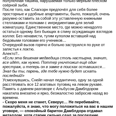
полуночная тишина, нарушаемая только мерным плеском
озёрной зыби.
После того, как Слагхорн предпочёл для себя более
просторные и удобные апартаменты, было, пожалуй, очень
разумно оставить за собой эту уставленную книжными
стеллажами и полками с ингредиентами для зелий
комнатушку. Единственное место, где можно ненадолго
остаться одному. Без бьющих в спину осуждающих взглядов
коллег. Без ненависти, тугим куполом вставшей над
бедовыми головами его учеников…
Очередной вызов горячо и больно заструился по руке от
запястья к локтю.
Алекто?..
«Если эта бешеная медведица столь настырна, значит,
все идёт, как нужно. Поттер уничтожил ещё один
крестраж, и теперь он в замке в поисках оставшихся…
Знал бы ты, парень, где тебе нужно будет искать
последний!»
Усмехнувшись, Снейп начал педантично, одну за одной
расстёгивать все 12 агатовых пуговиц на левом рукаве.
Память о давнем разговоре с Альбусом Дамблдором
накатила внезапно и ярко, безжалостно забросив назад во
времени.
- Скоро меня не станет, Северус… Не перебивайте,
пожалуйста, я знаю, что могу положиться на вас в нашем
уговоре, — спокойный баритон Дамблдора отдавал
металлом, хотя старик сильно сдал за последние