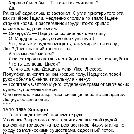
— Хорошо было бы… Ты тоже так считаешь?
— Да.
Раненый едва слышно застонал. С угла приоткрытого рта,
как из чёрной щели, медленно сползла по впалой щеке
струйка крови. В растерзанной груди что-то хрипло
клокотало под повязками.
— Северус?.. — Нарцисса склонилась к его лицу.
— О, Мордред!.. Цисс, он же всё чувствует!..
— Что, мы так и будем смотреть, как умирает твой друг,
Люс? Друг, спасший твоего сына…
— А что мы ещё можем?
— Люс, осторожно встань и отойди шага на три, пожалуйста.
— Что ты делаешь, Цисси?
— То, что должна! Дождись меня, Люс. Я скоро.
Полулёжа на испятнанном кровью полу, Нарцисса левой
рукой обняла Снейпа и прильнула к нему:
— Госпиталь Святого Мунго, отделение травм от магических
существ, приёмный покой!
С лёгким хлопком закрылась сияющая воронка аппарации.
Люциус остался один.
* * *
19.10. 1989. Хогвартс
— Те, кто видит коней, поднимите руки!
У опушки Запретного леса толпятся за высокой грудой
валежника три десятка третьеклассников. Факультатив по
уходу за магическими существами, сдвоенный поток,