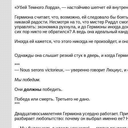
«Убей Темного Лорда», — настойчиво шепчет ей внутренн
Гермиона считает, что, возможно, ей следовало бы боять
никакой радости. Несмотря на то, что мистер Риддл смо
управлять: экономика рухнула, и до Гермионы иногда дох
сих пор никто не обратился? А ведь она идеальный канд
Иногда ей кажется, что этого никогда не произойдет, и 
Однажды она слышит резкий стук в дверь, и когда Герми
***
— Nous serons victorieux, — уверенно говорит Люциус, 
Мы победим.
Они
должны
победить.
Победа или смерть. Третьего не дано.
***
Двадцативосьмилетняя Гермиона усердно работает. Прич
разбирает любопытство: почему он выбрал именно ее? Но