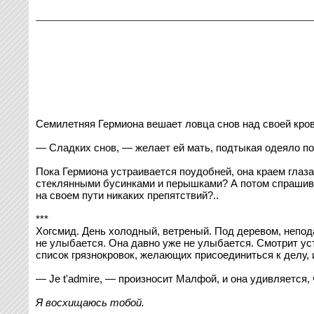
Семилетняя Гермиона вешает ловца снов над своей кро
— Сладких снов, — желает ей мать, подтыкая одеяло по
Пока Гермиона устраивается поудобней, она краем глаз
стеклянными бусинками и перышками? А потом спрашивае
на своем пути никаких препятствий?..
***
Хогсмид. День холодный, ветреный. Под деревом, непод
не улыбается. Она давно уже не улыбается. Смотрит ус
список грязнокровок, желающих присоединиться к делу, и
— Je t'admire, — произносит Малфой, и она удивляется, 
Я восхищаюсь тобой.