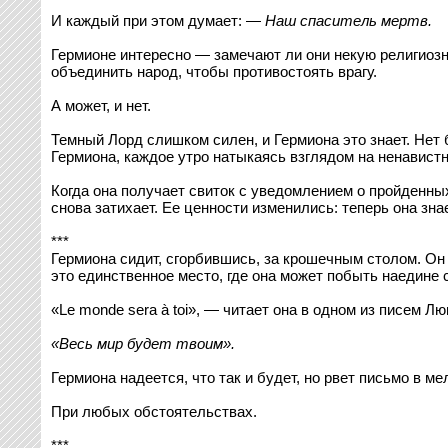
И каждый при этом думает: —
Наш спаситель мертв.
Гермионе интересно — замечают ли они некую религиозн
объединить народ, чтобы противостоять врагу.
А может, и нет.
Темный Лорд слишком силен, и Гермиона это знает. Нет 
Гермиона, каждое утро натыкаясь взглядом на ненавистно
Когда она получает свиток с уведомлением о пройденных
снова затихает. Ее ценности изменились: теперь она зна
***
Гермиона сидит, сгорбившись, за крошечным столом. Он 
это единственное место, где она может побыть наедине с
«Le monde sera à toi», — читает она в одном из писем Лю
«Весь мир будет твоим».
Гермиона надеется, что так и будет, но рвет письмо в 
При любых обстоятельствах.
***