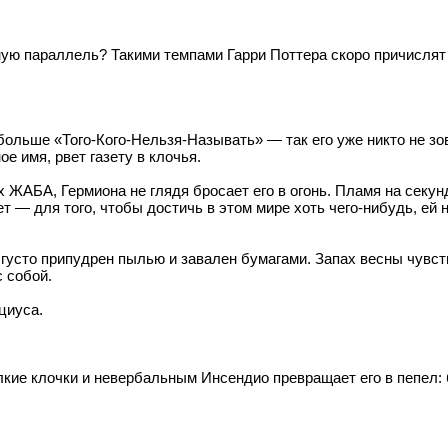
ую параллель? Такими темпами Гарри Поттера скоро причислят к
больше «Того-Кого-Нельзя-Называть» — так его уже никто не зо
е имя, рвет газету в клочья.
 ЖАБА, Гермиона не глядя бросает его в огонь. Пламя на секун
ет — для того, чтобы достичь в этом мире хоть чего-нибудь, ей
густо припудрен пылью и завален бумагами. Запах весны чувств
 собой.
циуса.
мелкие клочки и невербальным Инсендио превращает его в пепел: