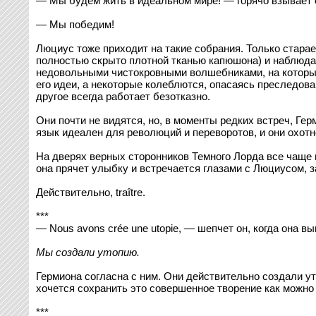
— Мы будем жить в идеальном мире! — горячо взывает о
— Мы победим!
Люциус тоже приходит на такие собрания. Только старает
полностью скрыто плотной тканью капюшона) и наблюдает
недовольными чистокровными волшебниками, на которых
его идеи, а некоторые колеблются, опасаясь преследова
другое всегда работает безотказно.
Они почти не видятся, но, в моменты редких встреч, Г
язык идеален для революций и переворотов, и они охотн
На дверях верных сторонников Темного Лорда все чаще п
она прячет улыбку и встречается глазами с Люциусом, 
Действительно, traître.
***
— Nous avons crée une utopie, — шепчет он, когда она вы
Мы создали утопию.
Гермиона согласна с ним. Они действительно создали уто
хочется сохранить это совершенное творение как можно
***