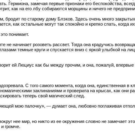
ть. Гермиона, замечая первые признаки его беспокойства, всегд
трит, как на его лбу собираются морщины и ничего не предприни
ам, бродит по старому дому Блэков. Здесь очень много закрыты
ается, как остальные могут так спокойно и крепко спать, когда 
 это понимает.
нте не начинает розоветь рассвет. Тогда она крадучись возвращ
глазами темные круги и спускается вниз с яркой улыбкой на лиц
орит ей Люциус как бы между прочим, и она, пожалуй, впервые в
дозревала. С того самого момента, когда она, единственная в кла
мномагическими заклинаниями и проверила на крысах, как они ра
скировать теперь свой магический след.
яющей мою палочку», — думает она, любовно поглаживая отпол
круг нее мир, но никто из ее окружения словно не замечает эт
и громче.