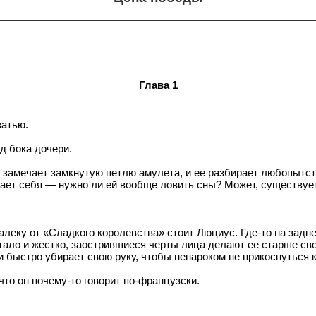
Глава 1
ватью.
д бока дочери.
а замечает замкнутую петлю амулета, и ее разбирает любопытс
т себя — нужно ли ей вообще ловить сны? Может, существует г
алеку от «Сладкого королевства» стоит Люциус. Где-то на задн
тало и жестко, заострившиеся черты лица делают ее старше св
 быстро убирает свою руку, чтобы ненароком не прикоснуться к
что он почему-то говорит по-французски.