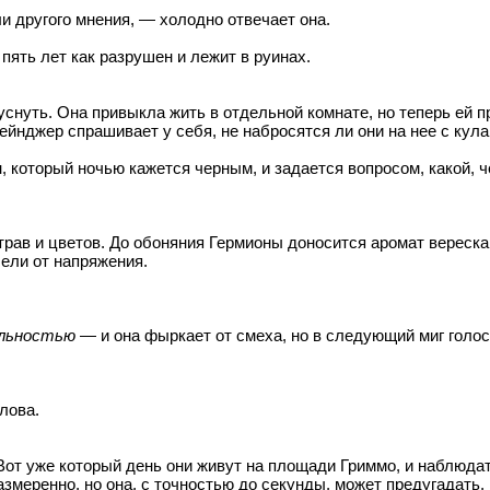
и другого мнения, — холодно отвечает она.
 пять лет как разрушен и лежит в руинах.
снуть. Она привыкла жить в отдельной комнате, но теперь ей 
Грейнджер спрашивает у себя, не набросятся ли они на нее с кул
, который ночью кажется черным, и задается вопросом, какой, 
 трав и цветов. До обоняния Гермионы доносится аромат вереск
ели от напряжения.
альностью
— и она фыркает от смеха, но в следующий миг голос
лова.
т уже который день они живут на площади Гриммо, и наблюдать з
азмеренно, но она, с точностью до секунды, может предугадать,