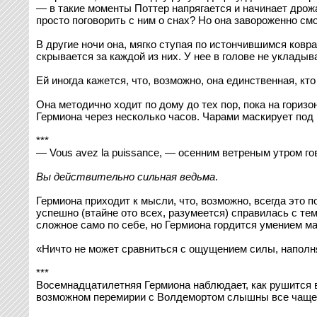
— в такие моменты Поттер напрягается и начинает дрожа
просто поговорить с ним о снах? Но она завороженно смо
В другие ночи она, мягко ступая по истончившимся ковр
скрывается за каждой из них. У нее в голове не укладыв
Ей иногда кажется, что, возможно, она единственная, кто
Она методично ходит по дому до тех пор, пока на горизо
Гермиона через несколько часов. Чарами маскирует под 
***
— Vous avez la puissance, — осенним ветреным утром гов
Вы действительно сильная ведьма
.
Гермиона приходит к мысли, что, возможно, всегда это по
успешно (втайне ото всех, разумеется) справилась с те
сложное само по себе, но Гермиона гордится умением ма
«Ничто не может сравниться с ощущением силы, наполн
***
Восемнадцатилетняя Гермиона наблюдает, как рушится во
возможном перемирии с Волдемортом слышны все чаще 