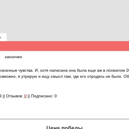
А
n )
закончен
означные чувства. И, хотя написана она была еще аж в лохматом 20
зможно, я утрирую и ищу смысл там, где его отродясь не было. Об
89 || Отзывов:
0
|| Подписано: 0
Цена победы