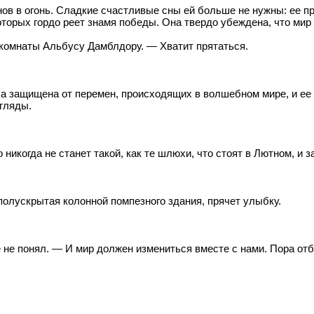
ов в огонь. Сладкие счастливые сны ей больше не нужны: ее пр
оторых гордо реет знамя победы. Она твердо убеждена, что мир 
 комнаты Альбусу Дамблдору. — Хватит прятаться.
а защищена от перемен, происходящих в волшебном мире, и ее 
гляды.
 никогда не станет такой, как те шлюхи, что стоят в Лютном, и
 полускрытая колонной помпезного здания, прячет улыбку.
 не понял. — И мир должен измениться вместе с нами. Пора отб