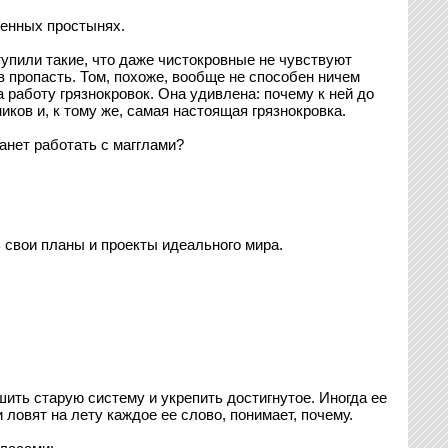
шенных простынях.
тупили такие, что даже чистокровные не чувствуют
в пропасть. Том, похоже, вообще не способен ничем
 работу грязнокровок. Она удивлена: почему к ней до
ков и, к тому же, самая настоящая грязнокровка.
танет работать с магглами?
ь свои планы и проекты идеального мира.
ть старую систему и укрепить достигнутое. Иногда ее
ловят на лету каждое ее слово, понимает, почему.