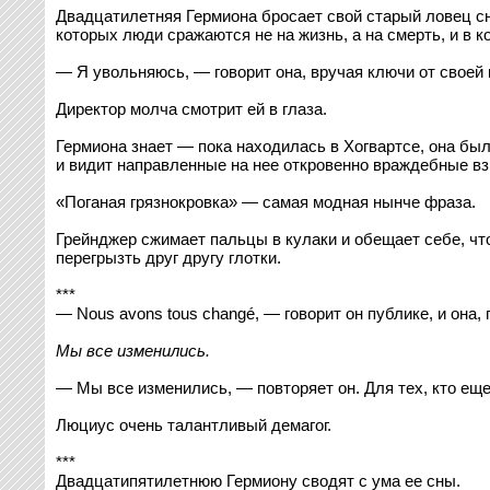
Двадцатилетняя Гермиона бросает свой старый ловец сн
которых люди сражаются не на жизнь, а на смерть, и в к
— Я увольняюсь, — говорит она, вручая ключи от своей
Директор молча смотрит ей в глаза.
Гермиона знает — пока находилась в Хогвартсе, она был
и видит направленные на нее откровенно враждебные вз
«Поганая грязнокровка» — самая модная нынче фраза.
Грейнджер сжимает пальцы в кулаки и обещает себе, что
перегрызть друг другу глотки.
***
— Nous avons tous changé, — говорит он публике, и она,
Мы все изменились.
— Мы все изменились, — повторяет он. Для тех, кто еще
Люциус очень талантливый демагог.
***
Двадцатипятилетнюю Гермиону сводят с ума ее сны.