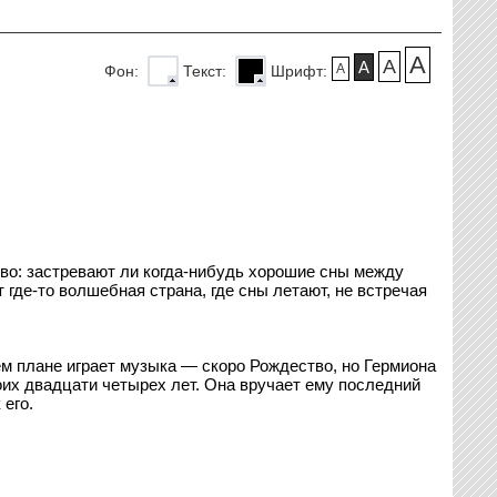
A
A
A
A
Фон:
Текст:
Шрифт:
тво: застревают ли когда-нибудь хорошие сны между
де-то волшебная страна, где сны летают, не встречая
ем плане играет музыка — скоро Рождество, но Гермиона
оих двадцати четырех лет. Она вручает ему последний
 его.