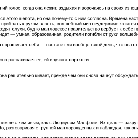
ий голос, когда она лежит, вздыхая и ворочаясь на своих изно
ся этого шепота, но она почему-то с ним согласна. Времена нас
г прибрать к рукам власть, волшебный мир неудержимо катится 
одят слухи, будто маггловское правительство вербует к себе на
идат — умная, образованная, родители погибли от руки волшебни
она спрашивает себя — настанет ли вообще такой день, что она с
она распахивает ее, ей вручают портключ.
и она решительно кивает, прежде чем они снова начнут обсуждат
ем не с кем иным, как с Люциусом Малфоем. Их цель — разруши
, разговаривая с группой магглорожденных и наблюдая, как они 