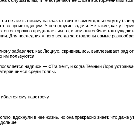
на к слушателям, и те встречают ее слова восторженными воз
ся не лезть никому на глаза: стоит в самом дальнем углу (заве
 за происходящим. У него другие задачи. Не такие, как у Герм
 он осторожно предлагает им то, в чем они сейчас так нуждаю
ния. Для последних у него всегда заготовлены самые разнообра
ермиону забавляет, как Люциус, скривившись, выплевывает ряд 
о им пользуются.
оявляется надпись — «Тraître»*, и когда Темный Лорд устраива
затерявшимся среди толпы.
гибается ему навстречу.
пию, вдохнули в нее жизнь, но она прекрасно знает, что даже у
 дольше.