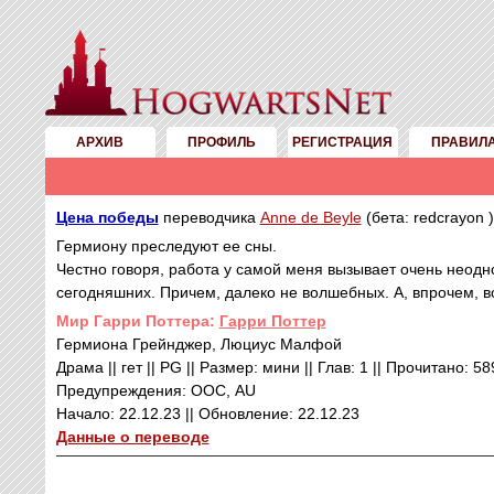
АРХИВ
ПРОФИЛЬ
РЕГИСТРАЦИЯ
ПРАВИЛ
Цена победы
переводчика
Anne de Beyle
(бета: redcrayo
Гермиону преследуют ее сны.
Честно говоря, работа у самой меня вызывает очень неодн
сегодняшних. Причем, далеко не волшебных. А, впрочем, во
Mир Гарри Поттера:
Гарри Поттер
Гермиона Грейнджер, Люциус Малфой
Драма || гет || PG || Размер: мини || Глав: 1 || Прочитано: 5
Предупреждения: ООС, AU
Начало: 22.12.23 || Обновление: 22.12.23
Данные о переводе