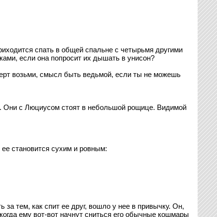
приходится спать в общей спальне с четырьмя другими
аками, если она попросит их дышать в унисон?
черт возьми, смысл быть ведьмой, если ты не можешь
а. Они с Люциусом стоят в небольшой рощице. Видимой
 ее становится сухим и ровным:
а тем, как спит ее друг, вошло у нее в привычку. Он,
 когда ему вот-вот начнут сниться его обычные кошмары