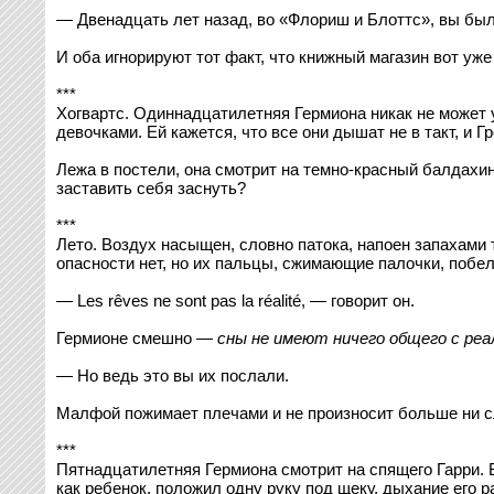
— Двенадцать лет назад, во «Флориш и Блоттс», вы был
И оба игнорируют тот факт, что книжный магазин вот уже
***
Хогвартс. Одиннадцатилетняя Гермиона никак не может у
девочками. Ей кажется, что все они дышат не в такт, и 
Лежа в постели, она смотрит на темно-красный балдахин
заставить себя заснуть?
***
Лето. Воздух насыщен, словно патока, напоен запахами
опасности нет, но их пальцы, сжимающие палочки, побел
— Les rêves ne sont pas la réalité, — говорит он.
Гермионе смешно —
сны не имеют ничего общего с ре
— Но ведь это вы их послали.
Малфой пожимает плечами и не произносит больше ни с
***
Пятнадцатилетняя Гермиона смотрит на спящего Гарри. Во
как ребенок, положил одну руку под щеку, дыхание его р