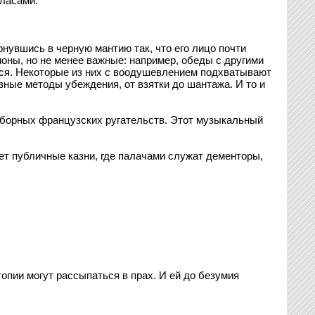
гласами:
рнувшись в черную мантию так, что его лицо почти
ионы, но не менее важные: например, обеды с другими
тся. Некоторые из них с воодушевлением подхватывают
зные методы убеждения, от взятки до шантажа. И то и
отборных французских ругательств. Этот музыкальный
ет публичные казни, где палачами служат дементоры,
топии могут рассыпаться в прах. И ей до безумия