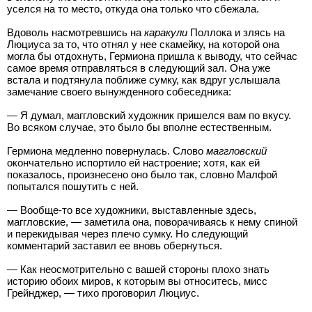
уселся на то место, откуда она только что сбежала.
Вдоволь насмотревшись на
каракули
Поллока и злясь на
Люциуса за то, что отнял у нее скамейку, на которой она
могла бы отдохнуть, Гермиона пришла к выводу, что сейчас
самое время отправляться в следующий зал. Она уже
встала и подтянула поближе сумку, как вдруг услышала
замечание своего вынужденного собеседника:
— Я думал, маггловский художник пришелся вам по вкусу.
Во всяком случае, это было бы вполне естественным.
Гермиона медленно повернулась. Слово
маггловский
окончательно испортило ей настроение; хотя, как ей
показалось, произнесено оно было так, словно Малфой
попытался пошутить с ней.
— Вообще-то все художники, выставленные здесь,
маггловские, — заметила она, поворачиваясь к нему спиной
и перекидывая через плечо сумку. Но следующий
комментарий заставил ее вновь обернуться.
— Как неосмотрительно с вашей стороны плохо знать
историю обоих миров, к которым вы относитесь, мисс
Грейнджер, — тихо проговорил Люциус.