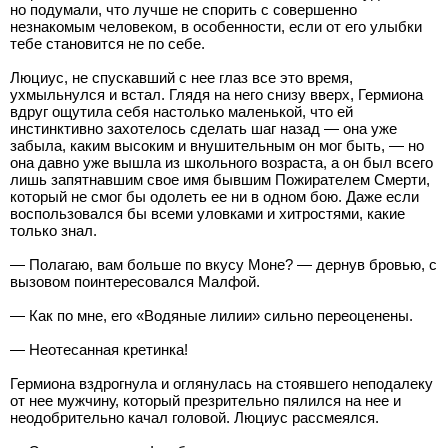
но подумали, что лучше не спорить с совершенно
незнакомым человеком, в особенности, если от его улыбки
тебе становится не по себе.
Люциус, не спускавший с нее глаз все это время,
ухмыльнулся и встал. Глядя на него снизу вверх, Гермиона
вдруг ощутила себя настолько маленькой, что ей
инстинктивно захотелось сделать шаг назад — она уже
забыла, каким высоким и внушительным он мог быть, — но
она давно уже вышла из школьного возраста, а он был всего
лишь запятнавшим свое имя бывшим Пожирателем Смерти,
который не смог бы одолеть ее ни в одном бою. Даже если
воспользовался бы всеми уловками и хитростями, какие
только знал.
— Полагаю, вам больше по вкусу Моне? — дернув бровью, с
вызовом поинтересовался Малфой.
— Как по мне, его «Водяные лилии» сильно переоценены.
— Неотесанная кретинка!
Гермиона вздрогнула и оглянулась на стоявшего неподалеку
от нее мужчину, который презрительно пялился на нее и
неодобрительно качал головой. Люциус рассмеялся.