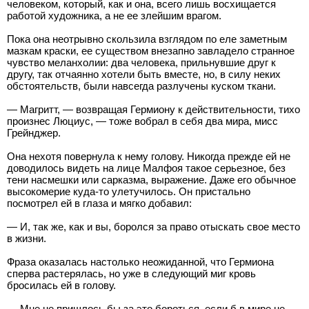
человеком, который, как и она, всего лишь восхищается
работой художника, а не ее злейшим врагом.
Пока она неотрывно скользила взглядом по еле заметным
мазкам краски, ее существом внезапно завладело странное
чувство меланхолии: два человека, прильнувшие друг к
другу, так отчаянно хотели быть вместе, но, в силу неких
обстоятельств, были навсегда разлучены куском ткани.
— Магритт, — возвращая Гермиону к действительности, тихо
произнес Люциус, — тоже вобрал в себя два мира, мисс
Грейнджер.
Она нехотя повернула к нему голову. Никогда прежде ей не
доводилось видеть на лице Малфоя такое серьезное, без
тени насмешки или сарказма, выражение. Даже его обычное
высокомерие куда-то улетучилось. Он пристально
посмотрел ей в глаза и мягко добавил:
— И, так же, как и вы, боролся за право отыскать свое место
в жизни.
Фраза оказалась настолько неожиданной, что Гермиона
сперва растерялась, но уже в следующий миг кровь
бросилась ей в голову.
— Мне не пришлось бы за это бороться, если б в мире не