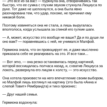
— Это все из-за вас! — буркнула она, отворачиваясь так
быстро, что ее сумка с глухим звуком стукнула Люциуса по
руке. Тот даже не шелохнулся, а она была явно
разочарована тем, что удар, похоже, не причинил ему
никакой боли.
Поэтому извиняться она не стала, а лишь выругалась
вполголоса, когда услышала за спиной его гулкие шаги.
— А, может, искусство это вообще не ваше? Да и по душе ли
оно вам? — поравнявшись с ней, не унимался Малфой.
Гермиона знала, что он провоцирует ее, и даже мысленно
приказала себе не реагировать на это. И все-таки…
— Вот
это
, — она резко остановилась перед картиной,
которой восхищалась полчаса назад, и, схватив Люциуса за
локоть, развернула его лицом к холсту, — это искусство.
Она хотела произвести на него впечатление своим выбором,
но Малфой лишь взглянул на картину (это была «Анна и
слепой Товит» Рембрандта) и тихо произнес:
— Друг нашей семьи.
Гермиона вздохнула: