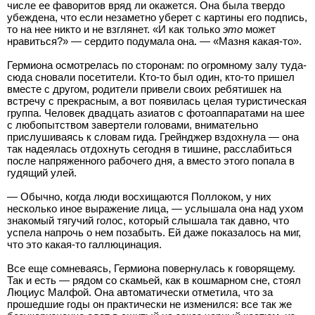
числе ее фаворитов вряд ли окажется. Она была твердо
убеждена, что если незаметно уберет с картины его подпись,
то на нее никто и не взглянет. «И как только
это
может
нравиться?» — сердито подумала она. — «Мазня какая-то».
Гермиона осмотрелась по сторонам: по огромному залу туда-
сюда сновали посетители. Кто-то был один, кто-то пришел
вместе с другом, родители привели своих ребятишек на
встречу с прекрасным, а вот появилась целая туристическая
группа. Человек двадцать азиатов с фотоаппаратами на шее
с любопытством завертели головами, внимательно
прислушиваясь к словам гида. Грейнджер вздохнула — она
так надеялась отдохнуть сегодня в тишине, расслабиться
после напряженного рабочего дня, а вместо этого попала в
гудящий улей.
— Обычно, когда люди восхищаются Поллоком, у них
несколько иное выражение лица, — услышала она над ухом
знакомый тягучий голос, который слышала так давно, что
успела напрочь о нем позабыть. Ей даже показалось на миг,
что это какая-то галлюцинация.
Все еще сомневаясь, Гермиона повернулась к говорящему.
Так и есть — рядом со скамьей, как в кошмарном сне, стоял
Люциус Малфой. Она автоматически отметила, что за
прошедшие годы он практически не изменился: все так же