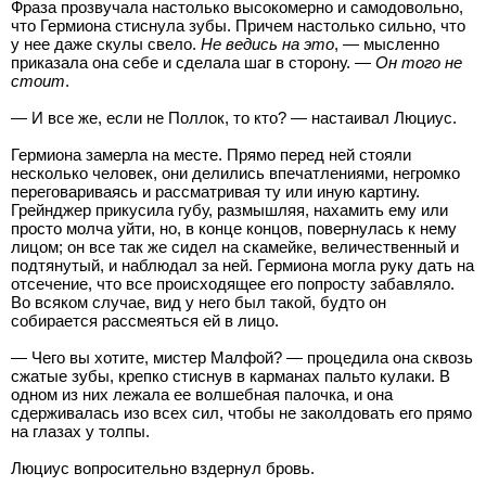
Фраза прозвучала настолько высокомерно и самодовольно,
что Гермиона стиснула зубы. Причем настолько сильно, что
у нее даже скулы свело.
Не ведись на это
, — мысленно
приказала она себе и сделала шаг в сторону. —
Он того не
стоит
.
— И все же, если не Поллок, то кто? — настаивал Люциус.
Гермиона замерла на месте. Прямо перед ней стояли
несколько человек, они делились впечатлениями, негромко
переговариваясь и рассматривая ту или иную картину.
Грейнджер прикусила губу, размышляя, нахамить ему или
просто молча уйти, но, в конце концов, повернулась к нему
лицом; он все так же сидел на скамейке, величественный и
подтянутый, и наблюдал за ней. Гермиона могла руку дать на
отсечение, что все происходящее его попросту забавляло.
Во всяком случае, вид у него был такой, будто он
собирается рассмеяться ей в лицо.
— Чего вы хотите, мистер Малфой? — процедила она сквозь
сжатые зубы, крепко стиснув в карманах пальто кулаки. В
одном из них лежала ее волшебная палочка, и она
сдерживалась изо всех сил, чтобы не заколдовать его прямо
на глазах у толпы.
Люциус вопросительно вздернул бровь.