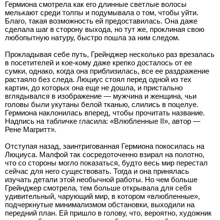
Гермиона смотрела как его длинные светлые волосы
мелькают среди толпы и подумывала о том, чтобы уйти.
Благо, такая возможность ей предоставилась. Она даже
сделала шаг в сторону выхода, но тут же, проклиная свою
любопытную натуру, быстро пошла за ним следом.
Прокладывая себе путь, Грейнджер несколько раз врезалась
в посетителей и кое-кому даже крепко досталось от ее
сумки, однако, когда она приблизилась, все ее раздражение
растаяло без следа. Люциус стоял перед одной из тех
картин, до которых она еще не дошла, и пристально
вглядывался в изображение — мужчина и женщина, чьи
головы были укутаны белой тканью, слились в поцелуе.
Гермиона наклонилась вперед, чтобы прочитать название.
Надпись на табличке гласила: «Влюбленные II», автор —
Рене Магритт».
Отступая назад, заинтригованная Гермиона покосилась на
Люциуса. Малфой так сосредоточенно взирал на полотно,
что со стороны могло показаться, будто весь мир перестал
сейчас для него существовать. Тогда и она принялась
изучать детали этой необычной работы. Но чем больше
Грейнджер смотрела, тем больше открывала для себя
удивительный, чарующий мир, в котором «влюбленные»,
подчеркнутые минимализмом обстановки, выходили на
передний план. Ей пришло в голову, что, вероятно, художник