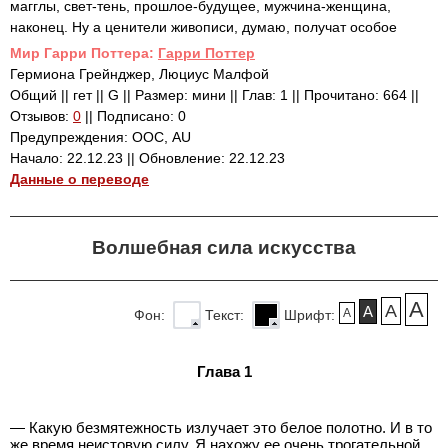
магглы, свет-тень, прошлое-будущее, мужчина-женщина,
наконец. Ну а ценители живописи, думаю, получат особое
Mир Гарри Поттера:
Гарри Поттер
Гермиона Грейнджер, Люциус Малфой
Общий || гет || G || Размер: мини || Глав: 1 || Прочитано: 664 ||
Отзывов:
0
|| Подписано: 0
Предупреждения: ООС, AU
Начало: 22.12.23 || Обновление: 22.12.23
Данные о переводе
Волшебная сила искусства
A
A
A
A
Фон:
Текст:
Шрифт:
Глава 1
— Какую безмятежность излучает это белое полотно. И в то
же время неистовую силу. Я нахожу ее очень трогательной.