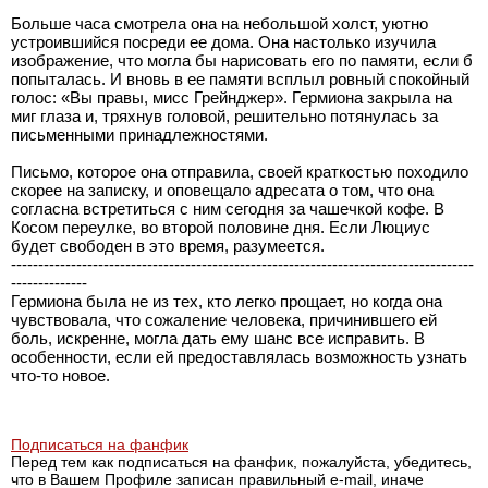
Больше часа смотрела она на небольшой холст, уютно
устроившийся посреди ее дома. Она настолько изучила
изображение, что могла бы нарисовать его по памяти, если б
попыталась. И вновь в ее памяти всплыл ровный спокойный
голос: «Вы правы, мисс Грейнджер». Гермиона закрыла на
миг глаза и, тряхнув головой, решительно потянулась за
письменными принадлежностями.
Письмо, которое она отправила, своей краткостью походило
скорее на записку, и оповещало адресата о том, что она
согласна встретиться с ним сегодня за чашечкой кофе. В
Косом переулке, во второй половине дня. Если Люциус
будет свободен в это время, разумеется.
-------------------------------------------------------------------------------------
--------------
Гермиона была не из тех, кто легко прощает, но когда она
чувствовала, что сожаление человека, причинившего ей
боль, искренне, могла дать ему шанс все исправить. В
особенности, если ей предоставлялась возможность узнать
что-то новое.
Подписаться на фанфик
Перед тем как подписаться на фанфик, пожалуйста, убедитесь,
что в Вашем Профиле записан правильный e-mail, иначе