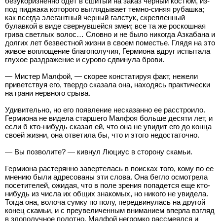
безукоризненно одет в сшитый на заказ черный костюм, из-
под пиджака которого выглядывает темно-синяя рубашка;
как всегда элегантный черный галстук, скрепленный
булавкой в виде свернувшейся змеи; все та же роскошная
грива светлых волос… Словно и не было никогда Азкабана и
долгих лет безвестной жизни в своем поместье. Глядя на это
живое воплощение благополучия, Гермиона вдруг испытала
глухое раздражение и сурово сдвинула брови.
— Мистер Малфой, — скорее констатируя факт, нежели
приветствуя его, твердо сказала она, находясь практически
на грани нервного срыва.
Удивительно, но его появление несказанно ее расстроило.
Гермиона не видела старшего Малфоя больше десяти лет, и
если б кто-нибудь сказал ей, что она не увидит его до конца
своей жизни, она ответила бы, что и этого недостаточно.
— Вы позволите? — кивнул Люциус в сторону скамьи.
Гермиона растерянно завертелась в поисках того, кому по ее
мнению были адресованы эти слова. Она бегло осмотрела
посетителей, ожидая, что в поле зрения попадется еще кто-
нибудь из числа их общих знакомых, но никого не увидела.
Тогда она, волоча сумку по полу, передвинулась на другой
конец скамьи, и с преувеличенным вниманием вперла взгляд
в злополучное полотно. Малфой негромко рассмеялся и