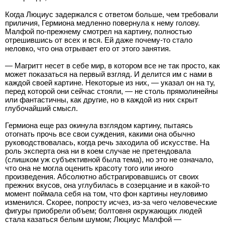
Когда Люциус задержался с ответом больше, чем требовали
приличия, Гермиона медленно повернула к нему голову.
Малфой по-прежнему смотрел на картину, полностью
отрешившись от всех и вся. Ей даже почему-то стало
неловко, что она отрывает его от этого занятия.
— Магритт несет в себе мир, в котором все не так просто, как
может показаться на первый взгляд. И делится им с нами в
каждой своей картине. Некоторые из них, — указал он на ту,
перед которой они сейчас стояли, — не столь прямолинейны
или фантастичны, как другие, но в каждой из них скрыт
глубочайший смысл.
Гермиона еще раз окинула взглядом картину, пытаясь
отогнать прочь все свои суждения, какими она обычно
руководствовалась, когда речь заходила об искусстве. На
роль эксперта она ни в коем случае не претендовала
(слишком уж субъективной была тема), но это не означало,
что она не могла оценить красоту того или иного
произведения. Абсолютно абстрагировавшись от своих
прежних вкусов, она углубилась в созерцание и в какой-то
момент поймала себя на том, что фон картины неуловимо
изменился. Скорее, попросту исчез, из-за чего человеческие
фигуры приобрели объем; болтовня окружающих людей
стала казаться белым шумом; Люциус Малфой —