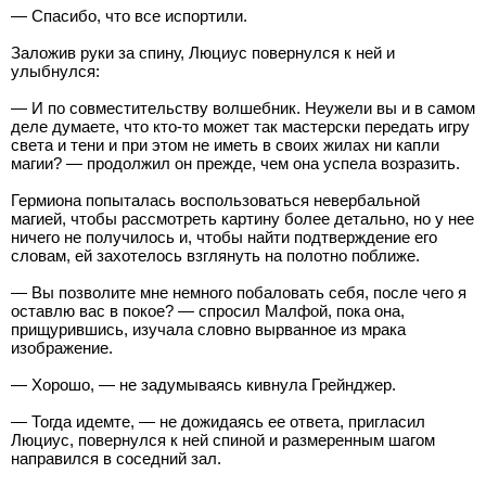
— Спасибо, что все испортили.
Заложив руки за спину, Люциус повернулся к ней и
улыбнулся:
— И по совместительству волшебник. Неужели вы и в самом
деле думаете, что кто-то может так мастерски передать игру
света и тени и при этом не иметь в своих жилах ни капли
магии? — продолжил он прежде, чем она успела возразить.
Гермиона попыталась воспользоваться невербальной
магией, чтобы рассмотреть картину более детально, но у нее
ничего не получилось и, чтобы найти подтверждение его
словам, ей захотелось взглянуть на полотно поближе.
— Вы позволите мне немного побаловать себя, после чего я
оставлю вас в покое? — спросил Малфой, пока она,
прищурившись, изучала словно вырванное из мрака
изображение.
— Хорошо, — не задумываясь кивнула Грейнджер.
— Тогда идемте, — не дожидаясь ее ответа, пригласил
Люциус, повернулся к ней спиной и размеренным шагом
направился в соседний зал.