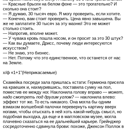
— Красные брызги на белом фоне — это трогательно? И
сколько она стоит?
— Я думаю, 30 тысяч евро. Я могу проверить, если хотите.
— Конечно, вам стоит проверить. Цена явно завышена. Вы
же не заплатите 30 тысяч за эту мазню! Это не может
столько стоить.
— Напротив, вполне может.
— У чувака кровь пошла носом, и он просит за это 30 штук?
— Как вы думаете, Дрисс, почему люди интересуются
искусством?
— Не знаю, это бизнес.
— Нет. Потому что это единственное, что останется от нас
на Земле.
х/ф «1+1"(Неприкасаемые)
Скамейка посреди зала пришлась кстати: Гермиона присела
на краешек и, нахмурившись, поставила сумку на пол,
поместив ее между ног. Наклонила голову вправо —
может,
надо смотреть под другим углом?
— наклонила влево:
эффект тот же. То есть никакого. Она могла бы одним
взмахом волшебной палочки перевернуть картину вверх
ногами, чтобы отыскать в ней хоть какой-нибудь смысл, но
подобная выходка, да еще и в маггловском музее, могла
плачевно сказаться на ее дальнейшей карьере. Грейнджер
сосредоточенно сдвинула брови: похоже, Джексон Поллок в