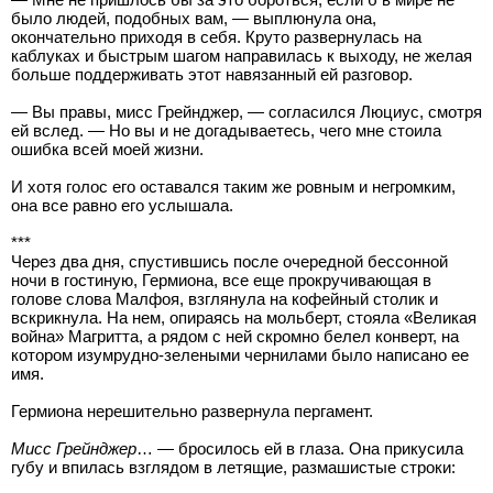
было людей, подобных вам, — выплюнула она,
окончательно приходя в себя. Круто развернулась на
каблуках и быстрым шагом направилась к выходу, не желая
больше поддерживать этот навязанный ей разговор.
— Вы правы, мисс Грейнджер, — согласился Люциус, смотря
ей вслед. — Но вы и не догадываетесь, чего мне стоила
ошибка всей моей жизни.
И хотя голос его оставался таким же ровным и негромким,
она все равно его услышала.
***
Через два дня, спустившись после очередной бессонной
ночи в гостиную, Гермиона, все еще прокручивающая в
голове слова Малфоя, взглянула на кофейный столик и
вскрикнула. На нем, опираясь на мольберт, стояла «Великая
война» Магритта, а рядом с ней скромно белел конверт, на
котором изумрудно-зелеными чернилами было написано ее
имя.
Гермиона нерешительно развернула пергамент.
Мисс Грейнджер
… — бросилось ей в глаза. Она прикусила
губу и впилась взглядом в летящие, размашистые строки: