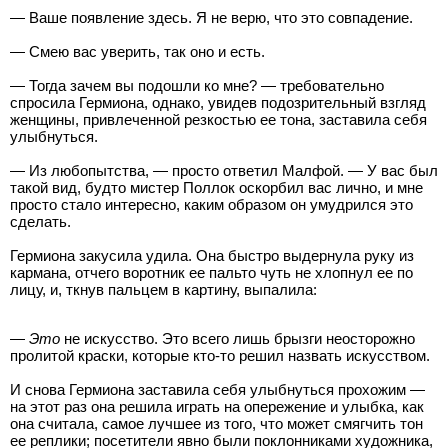
— Ваше появление здесь. Я не верю, что это совпадение.
— Смею вас уверить, так оно и есть.
— Тогда зачем вы подошли ко мне? — требовательно
спросила Гермиона, однако, увидев подозрительный взгляд
женщины, привлеченной резкостью ее тона, заставила себя
улыбнуться.
— Из любопытства, — просто ответил Малфой. — У вас был
такой вид, будто мистер Поллок оскорбил вас лично, и мне
просто стало интересно, каким образом он умудрился это
сделать.
Гермиона закусила удила. Она быстро выдернула руку из
кармана, отчего воротник ее пальто чуть не хлопнул ее по
лицу, и, ткнув пальцем в картину, выпалила:
—
Это
не искусство. Это всего лишь брызги неосторожно
пролитой краски, которые кто-то решил назвать искусством.
И снова Гермиона заставила себя улыбнуться прохожим —
на этот раз она решила играть на опережение и улыбка, как
она считала, самое лучшее из того, что может смягчить тон
ее реплики; посетители явно были поклонниками художника,