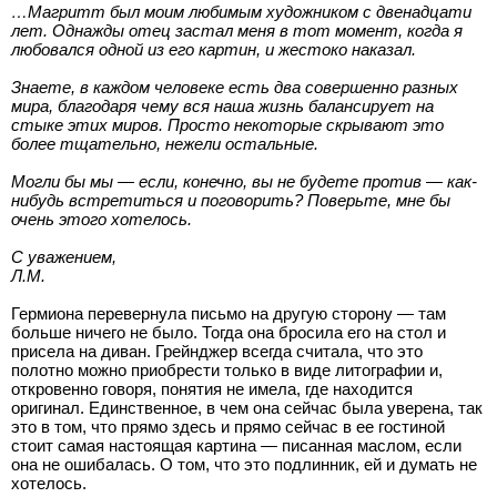
…Магритт был моим любимым художником с двенадцати
лет. Однажды отец застал меня в тот момент, когда я
любовался одной из его картин, и жестоко наказал.
Знаете, в каждом человеке есть два совершенно разных
мира, благодаря чему вся наша жизнь балансирует на
стыке этих миров. Просто некоторые скрывают это
более тщательно, нежели остальные.
Могли бы мы — если, конечно, вы не будете против — как-
нибудь встретиться и поговорить? Поверьте, мне бы
очень этого хотелось.
С уважением,
Л.М.
Гермиона перевернула письмо на другую сторону — там
больше ничего не было. Тогда она бросила его на стол и
присела на диван. Грейнджер всегда считала, что это
полотно можно приобрести только в виде литографии и,
откровенно говоря, понятия не имела, где находится
оригинал. Единственное, в чем она сейчас была уверена, так
это в том, что прямо здесь и прямо сейчас в ее гостиной
стоит самая настоящая картина — писанная маслом, если
она не ошибалась. О том, что это подлинник, ей и думать не
хотелось.