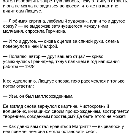
хотел изобразить запретную любовь, некую тайную страсть,
и она не могла не задаться вопросом, что же на картине
видит сам Люциус.
— Любимая картина, любимый художник, или и то и другое
сразу? — не выдержав затянувшегося между ними
молчания, спросила Гермиона.
— И то и другое, — снова сцепив за спиной руки, слегка
повернулся к ней Малфой.
— Полагаю, автор — друг вашего отца? — криво
усмехнулась Грейнджер, ткнув пальцем в год написания
работы — 1928.
К ее удивлению, Люциус сперва тихо рассмеялся и только
потом ответил:
— Увы, он был магглорожденным.
Ее взгляд снова вернулся к картине. Чистокровный
волшебник, кичащийся своим происхождением, восторгается
творением, созданным простецом? Да быть этого не может!
— Как давно вам стал нравиться Магритт? — вырвалось у
нее прежде, чем она смогла остановить себя.