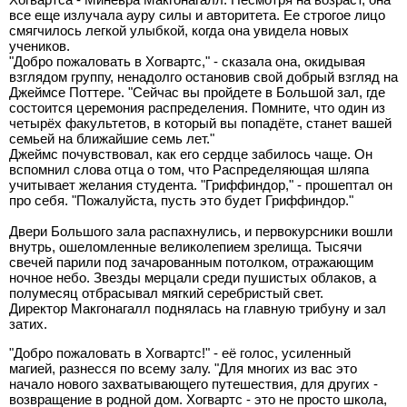
все еще излучала ауру силы и авторитета. Ее строгое лицо
смягчилось легкой улыбкой, когда она увидела новых
учеников.
"Добро пожаловать в Хогвартс," - сказала она, окидывая
взглядом группу, ненадолго остановив свой добрый взгляд на
Джеймсе Поттере. "Сейчас вы пройдете в Большой зал, где
состоится церемония распределения. Помните, что один из
четырёх факультетов, в который вы попадёте, станет вашей
семьей на ближайшие семь лет."
Джеймс почувствовал, как его сердце забилось чаще. Он
вспомнил слова отца о том, что Распределяющая шляпа
учитывает желания студента. "Гриффиндор," - прошептал он
про себя. "Пожалуйста, пусть это будет Гриффиндор."
Двери Большого зала распахнулись, и первокурсники вошли
внутрь, ошеломленные великолепием зрелища. Тысячи
свечей парили под зачарованным потолком, отражающим
ночное небо. Звезды мерцали среди пушистых облаков, а
полумесяц отбрасывал мягкий серебристый свет.
Директор Макгонагалл поднялась на главную трибуну и зал
затих.
"Добро пожаловать в Хогвартс!" - её голос, усиленный
магией, разнесся по всему залу. "Для многих из вас это
начало нового захватывающего путешествия, для других -
возвращение в родной дом. Хогвартс - это не просто школа,