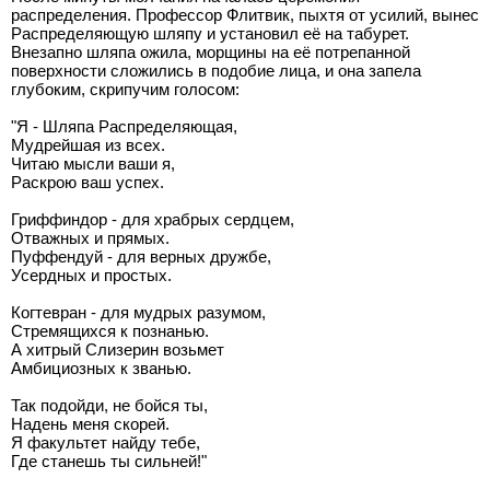
распределения. Профессор Флитвик, пыхтя от усилий, вынес
Распределяющую шляпу и установил её на табурет.
Внезапно шляпа ожила, морщины на её потрепанной
поверхности сложились в подобие лица, и она запела
глубоким, скрипучим голосом:
"Я - Шляпа Распределяющая,
Мудрейшая из всех.
Читаю мысли ваши я,
Раскрою ваш успех.
Гриффиндор - для храбрых сердцем,
Отважных и прямых.
Пуффендуй - для верных дружбе,
Усердных и простых.
Когтевран - для мудрых разумом,
Стремящихся к познанью.
А хитрый Слизерин возьмет
Амбициозных к званью.
Так подойди, не бойся ты,
Надень меня скорей.
Я факультет найду тебе,
Где станешь ты сильней!"