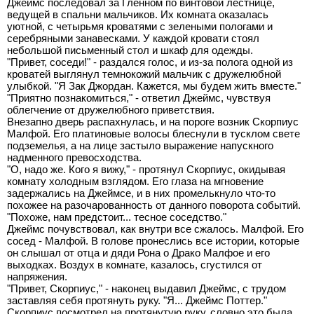
Джеймс последовал за Гленном по винтовой лестнице,
ведущей в спальни мальчиков. Их комната оказалась
уютной, с четырьмя кроватями с зелеными пологами и
серебряными занавесками. У каждой кровати стоял
небольшой письменный стол и шкаф для одежды.
"Привет, соседи!" - раздался голос, и из-за полога одной из
кроватей выглянул темнокожий мальчик с дружелюбной
улыбкой. "Я Зак Джордан. Кажется, мы будем жить вместе."
"Приятно познакомиться," - ответил Джеймс, чувствуя
облегчение от дружелюбного приветствия.
Внезапно дверь распахнулась, и на пороге возник Скорпиус
Малфой. Его платиновые волосы блеснули в тусклом свете
подземелья, а на лице застыло выражение напускного
надменного превосходства.
"О, надо же. Кого я вижу," - протянул Скорпиус, окидывая
комнату холодным взглядом. Его глаза на мгновение
задержались на Джеймсе, и в них промелькнуло что-то
похожее на разочарованность от данного поворота событий.
"Похоже, нам предстоит... тесное соседство."
Джеймс почувствовал, как внутри все сжалось. Малфой. Его
сосед - Малфой. В голове пронеслись все истории, которые
он слышал от отца и дяди Рона о Драко Малфое и его
выходках. Воздух в комнате, казалось, сгустился от
напряжения.
"Привет, Скорпиус," - наконец выдавил Джеймс, с трудом
заставляя себя протянуть руку. "Я... Джеймс Поттер."
Скорпиус посмотрел на протянутую руку, словно это была