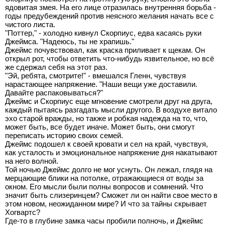
ядовитая змея. На его лице отразилась внутренняя борьба -
годы предубеждений против неясного желания начать все с
чистого листа.
"Поттер," - холодно кивнул Скорпиус, едва касаясь руки
Джеймса. "Надеюсь, ты не храпишь."
Джеймс почувствовал, как краска приливает к щекам. Он
открыл рот, чтобы ответить что-нибудь язвительное, но всё
же сдержал себя на этот раз.
"Эй, ребята, смотрите!" - вмешался Гленн, чувствуя
нарастающее напряжение. "Наши вещи уже доставили.
Давайте распаковываться?"
Джеймс и Скорпиус еще мгновение смотрели друг на друга,
каждый пытаясь разгадать мысли другого. В воздухе витало
эхо старой вражды, но также и робкая надежда на то, что,
может быть, все будет иначе. Может быть, они смогут
переписать историю своих семей.
Джеймс подошел к своей кровати и сел на край, чувствуя,
как усталость и эмоциональное напряжение дня накатывают
на него волной.
Той ночью Джеймс долго не мог уснуть. Он лежал, глядя на
мерцающие блики на потолке, отражающиеся от воды за
окном. Его мысли были полны вопросов и сомнений. Что
значит быть слизеринцем? Сможет ли он найти свое место в
этом новом, неожиданном мире? И что за тайны скрывает
Хогвартс?
Где-то в глубине замка часы пробили полночь, и Джеймс