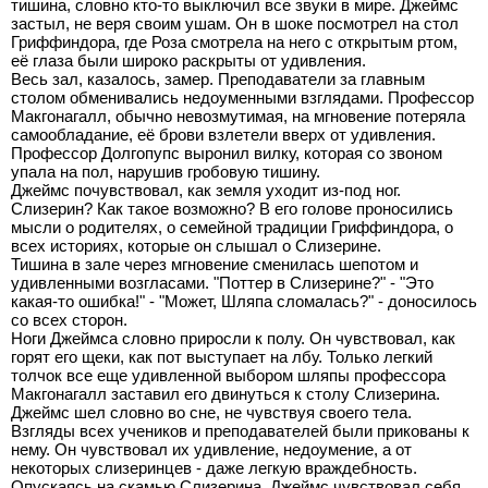
тишина, словно кто-то выключил все звуки в мире. Джеймс
застыл, не веря своим ушам. Он в шоке посмотрел на стол
Гриффиндора, где Роза смотрела на него с открытым ртом,
её глаза были широко раскрыты от удивления.
Весь зал, казалось, замер. Преподаватели за главным
столом обменивались недоуменными взглядами. Профессор
Макгонагалл, обычно невозмутимая, на мгновение потеряла
самообладание, её брови взлетели вверх от удивления.
Профессор Долгопупс выронил вилку, которая со звоном
упала на пол, нарушив гробовую тишину.
Джеймс почувствовал, как земля уходит из-под ног.
Слизерин? Как такое возможно? В его голове проносились
мысли о родителях, о семейной традиции Гриффиндора, о
всех историях, которые он слышал о Слизерине.
Тишина в зале через мгновение сменилась шепотом и
удивленными возгласами. "Поттер в Слизерине?" - "Это
какая-то ошибка!" - "Может, Шляпа сломалась?" - доносилось
со всех сторон.
Ноги Джеймса словно приросли к полу. Он чувствовал, как
горят его щеки, как пот выступает на лбу. Только легкий
толчок все еще удивленной выбором шляпы профессора
Макгонагалл заставил его двинуться к столу Слизерина.
Джеймс шел словно во сне, не чувствуя своего тела.
Взгляды всех учеников и преподавателей были прикованы к
нему. Он чувствовал их удивление, недоумение, а от
некоторых слизеринцев - даже легкую враждебность.
Опускаясь на скамью Слизерина, Джеймс чувствовал себя