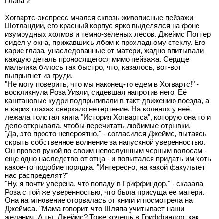
Глава 2
Хогвартс-экспресс мчался сквозь живописные пейзажи
Шотландии, его красный корпус ярко выделялся на фоне
изумрудных холмов и темно-зеленых лесов. Джеймс Поттер
сидел у окна, прижавшись лбом к прохладному стеклу. Его
карие глаза, унаследованные от матери, жадно впитывали
каждую деталь проносящегося мимо пейзажа. Сердце
мальчика билось так быстро, что, казалось, вот-вот
выпрыгнет из груди.
"Не могу поверить, что мы наконец-то едем в Хогвартс!" -
воскликнула Роза Уизли, сидевшая напротив него. Её
каштановые кудри подпрыгивали в такт движению поезда, а
в карих глазах сверкало нетерпение. На коленях у неё
лежала толстая книга "История Хогвартса", которую она то и
дело открывала, чтобы перечитать любимые отрывки.
"Да, это просто невероятно," - согласился Джеймс, пытаясь
скрыть собственное волнение за напускной уверенностью.
Он провел рукой по своим непослушным черным волосам -
еще одно наследство от отца - и попытался придать им хоть
какое-то подобие порядка. "Интересно, на какой факультет
нас распределят?"
"Ну, я почти уверена, что попаду в Гриффиндор," - сказала
Роза с той же уверенностью, что была присуща ее матери.
Она на мгновение оторвалась от книги и посмотрела на
Джеймса. "Мама говорит, что Шляпа учитывает наши
желания. А ты, Джеймс? Тоже хочешь в Гриффиндор, как