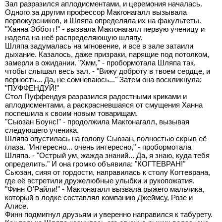
Зал разразился аплодисментами, и церемония началась.
Одного за другим профессор Макгонагалл вызывала
первокурсников, и Шляпа определяла их на факультеты.
"Ханна Эбботт!" - вызвала Макгонагалл первую ученицу и
надела на неё распределяющую шляпу.
Шляпа задумалась на мгновение, и все в зале затаили
дыхание. Казалось, даже призраки, парящие под потолком,
замерли в ожидании. "Хмм," - пробормотала Шляпа так,
чтобы слышал весь зал. - "Вижу доброту в твоем сердце, и
верность... Да, не сомневаюсь..." Затем она воскликнула:
"ПУФФЕНДУЙ!"
Стол Пуффендуя разразился радостными криками и
аплодисментами, а раскрасневшаяся от смущения Ханна
поспешила к своим новым товарищам.
"Сьюзан Боунс!" - продолжила Макгонагалл, вызывая
следующего ученика.
Шляпа опустилась на голову Сьюзан, полностью скрыв её
глаза. "Интересно... очень интересно," - пробормотала
Шляпа. - "Острый ум, жажда знаний... Да, я знаю, куда тебя
определить." И она громко объявила: "КОГТЕВРАН!"
Сьюзан, сияя от гордости, направилась к столу Когтеврана,
где её встретили дружелюбные улыбки и рукопожатия.
"Финн О'Райли!" - Макгонагалл вызвала рыжего мальчика,
который в лодке составлял компанию Джеймсу, Розе и
Алисе.
Финн подмигнул друзьям и уверенно направился к табурету.