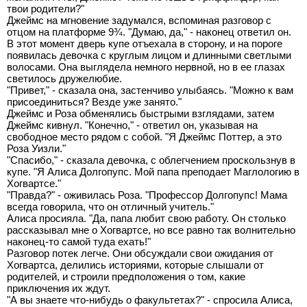
твои родители?"
Джеймс на мгновение задумался, вспоминая разговор с
отцом на платформе 9¾. "Думаю, да," - наконец ответил он.
В этот момент дверь купе отъехала в сторону, и на пороге
появилась девочка с круглым лицом и длинными светлыми
волосами. Она выглядела немного нервной, но в ее глазах
светилось дружелюбие.
"Привет," - сказала она, застенчиво улыбаясь. "Можно к вам
присоединиться? Везде уже занято."
Джеймс и Роза обменялись быстрыми взглядами, затем
Джеймс кивнул. "Конечно," - ответил он, указывая на
свободное место рядом с собой. "Я Джеймс Поттер, а это
Роза Уизли."
"Спасибо," - сказала девочка, с облегчением проскользнув в
купе. "Я Алиса Долгопупс. Мой папа преподает Маглологию в
Хогвартсе."
"Правда?" - оживилась Роза. "Профессор Долгопупс! Мама
всегда говорила, что он отличный учитель."
Алиса просияла. "Да, папа любит свою работу. Он столько
рассказывал мне о Хогвартсе, но все равно так волнительно
наконец-то самой туда ехать!"
Разговор потек легче. Они обсуждали свои ожидания от
Хогвартса, делились историями, которые слышали от
родителей, и строили предположения о том, какие
приключения их ждут.
"А вы знаете что-нибудь о факультетах?" - спросила Алиса,