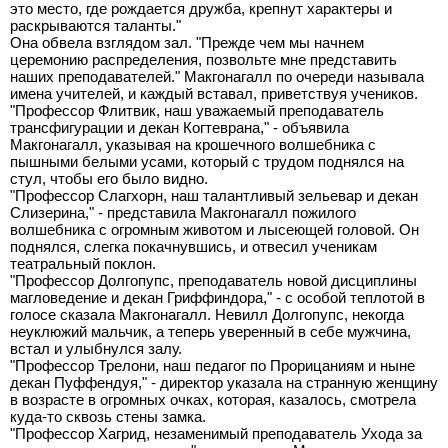
это место, где рождается дружба, крепнут характеры и
раскрываются таланты."
Она обвела взглядом зал. "Прежде чем мы начнем
церемонию распределения, позвольте мне представить
наших преподавателей." Макгонагалл по очереди называла
имена учителей, и каждый вставал, приветствуя учеников.
"Профессор Флитвик, наш уважаемый преподаватель
трансфигурации и декан Когтеврана," - объявила
Макгонагалл, указывая на крошечного волшебника с
пышными белыми усами, который с трудом поднялся на
стул, чтобы его было видно.
"Профессор Слагхорн, наш талантливый зельевар и декан
Слизерина," - представила Макгонагалл пожилого
волшебника с огромным животом и лысеющей головой. Он
поднялся, слегка покачнувшись, и отвесил ученикам
театральный поклон.
"Профессор Долгопупс, преподаватель новой дисциплины
магловедение и декан Гриффиндора," - с особой теплотой в
голосе сказала Макгонагалл. Невилл Долгопупс, некогда
неуклюжий мальчик, а теперь уверенный в себе мужчина,
встал и улыбнулся залу.
"Профессор Трелони, наш педагог по Прорицаниям и ныне
декан Пуффендуя," - директор указала на странную женщину
в возрасте в огромных очках, которая, казалось, смотрела
куда-то сквозь стены замка.
"Профессор Хагрид, незаменимый преподаватель Ухода за