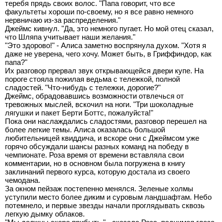
теребя прядь своих волос. "Папа говорит, что все
факультеты хороши по-своему, но я все равно немного
нервничаю из-за распределения."
Джеймс кивнул. "Да, это немного пугает. Но мой отец сказал,
что Шляпа учитывает наши желания."
"Это здорово!" - Алиса заметно воспрянула духом. "Хотя я
даже не уверена, чего хочу. Может быть, в Гриффиндор, как
папа?"
Их разговор прервал звук открывающейся двери купе. На
пороге стояла пожилая ведьма с тележкой, полной
сладостей. "Что-нибудь с тележки, дорогие?"
Джеймс, обрадовавшись возможности отвлечься от
тревожных мыслей, вскочил на ноги. "Три шоколадные
лягушки и пакет Берти Боттс, пожалуйста!"
Пока они наслаждались сладостями, разговор перешел на
более легкие темы. Алиса оказалась большой
любительницей квиддича, и вскоре они с Джеймсом уже
горячо обсуждали шансы разных команд на победу в
чемпионате. Роза время от времени вставляла свои
комментарии, но в основном была погружена в книгу
заклинаний первого курса, которую достала из своего
чемодана.
За окном пейзаж постепенно менялся. Зеленые холмы
уступили место более диким и суровым ландшафтам. Небо
потемнело, и первые звезды начали проглядывать сквозь
легкую дымку облаков.