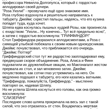
профессора Невилла Долгопупса, который с гордостью
аплодировал своей дочери.
"Роза Уизли!" - прозвучало ещё одно знакомое имя.
Роза глубоко вздохнула и решительно направилась к
табурету. Джеймс скрестил пальцы, надеясь, что его кузина
попадет туда, куда хочет.
Шляпа едва коснулась пышных кудрей Розы, как произнесла
с ехидством: "Уизли... Ну конечно... Тут всё предельно ясно",
а затем с гордостью воскликнула: "ГРИФФИНДОР!"
Стол Гриффиндора разразился аплодисментами, а Роза с
сияющей улыбкой побежала к своим новым однокурсникам.
Джеймс почувствовал, что приближается его очередь.
"Джеймс Поттер!"
Гриффиндорский стол тут же радорстно заопладировал ему,
предвкушая скорое объединение. Роза, Алиса и Финн
подхватили их дружелюбные овации, но Макгонагалл жестом
прервала их стол, и зал мгновенно затих. Джеймс
почувствовал, как сотни глаз устремились на него. Он
медленно подошел к табурету, его ноги казались ватными.
"Гриффиндор, пожалуйста, Гриффиндор," - мысленно
повторял он, надевая Шляпу.
Но не успела Шляпа коснуться его головы, как она громко
воскликнула:
"СЛИЗЕРИН!"
Последнее слово шляпа прокричала на весь зал с такой
силой, что эхо отразилось от стен. Воцарилась мертвая