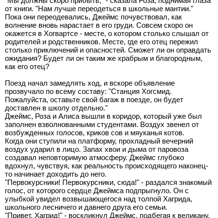
"Мы должны скоро прибыть," - сказала Роза, поднимая глаза
от книги. "Нам лучше переодеться в школьные мантии."
Пока они переодевались, Джеймс почувствовал, как
волнение вновь нарастает в его груди. Совсем скоро он
окажется в Хогвартсе - месте, о котором столько слышал от
родителей и родственников. Месте, где его отец пережил
столько приключений и опасностей. Сможет ли он оправдать
ожидания? Будет ли он таким же храбрым и благородным,
как его отец?
Поезд начал замедлять ход, и вскоре объявление
прозвучало по всему составу: "Станция Хогсмид.
Пожалуйста, оставьте свой багаж в поезде, он будет
доставлен в школу отдельно."
Джеймс, Роза и Алиса вышли в коридор, который уже был
заполнен взволнованными студентами. Воздух звенел от
возбужденных голосов, криков сов и мяуканья котов.
Когда они ступили на платформу, прохладный вечерний
воздух ударил в лицо. Запах хвои и дыма от паровоза
создавал неповторимую атмосферу. Джеймс глубоко
вдохнул, чувствуя, как реальность происходящего наконец-
то начинает доходить до него.
"Первокурсники! Первокурсники, сюда!" - раздался знакомый
голос, от которого сердце Джеймса подпрыгнуло. Он с
улыбкой увидел возвышающегося над толпой Хагрида,
школьного лесничего и давнего друга его семьи.
"Привет, Хагрид!" - воскликнул Джеймс, подбегая к великану.