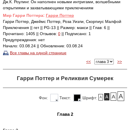
Дж.К. Роулинг. Он наполнен новыми интригами, волшебными
открытиями и захватывающими приключениям
Mир Гарри Поттера:
Гарри Поттер
Гарри Поттер, Джеймс Поттер, Роза Уизли, Скорпиус Малфой
Приключения || гет || PG-13 || Размер: макси || Глав: 6 ||
Прочитано: 1405 || Отзывов:
0
|| Подписано: 1
Предупреждения: нет
Начало: 03.08.24 || Обновление: 03.08.24
Все главы на одной странице
<<
>>
Гарри Поттер и Реликвия Сумерек
A
A
A
A
Фон:
Текст:
Шрифт:
Глава 2