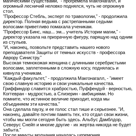
магическими существами," - прогремела Макгонагалл, и
огромный лесничий неловко поднялся, чуть не опрокинув
стол.
"Профессор Стебль, эксперт по травологии," - продолжила
директор. Полная ведьма с растрепанными седыми
волосами приветливо помахала ученикам.
"Профессор Бинс, наш... эм... учитель Истории магии," -
директор указала на призрачную фигуру, парящую над одним
из стульев.
"И, наконец, позвольте представить нашего нового
преподавателя Защиты от темных искусств - профессора
Аврору Синистру."
Высокая темнокожая женщина с длинными серебристыми
волосами, заплетенными в сложную косу, поднялась и
кивнула ученикам.
"Каждый факультет," - продолжила Макгонагалл, - "имеет
свою славную историю и свои уникальные качества.
Гриффиндор славится храбростью, Пуффендуй - верностью,
Когтевран - мудростью, а Слизерин - амбициями. Но
помните, что истинное величие приходит, когда мы
объединяем эти качества."
Она сделала паузу, и ее голос стал тише и серьезнее. "И,
наконец, давайте почтим память тех, кто отдал свои жизни,
чтобы мы могли сегодня быть здесь. Альбус Дамблдор,
Северус Снейп и многие другие - их жертва никогда не будет
забыта."
После минуты молчания началась церемония