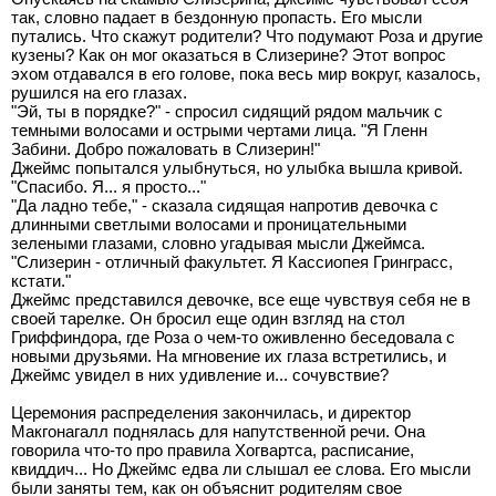
так, словно падает в бездонную пропасть. Его мысли
путались. Что скажут родители? Что подумают Роза и другие
кузены? Как он мог оказаться в Слизерине? Этот вопрос
эхом отдавался в его голове, пока весь мир вокруг, казалось,
рушился на его глазах.
"Эй, ты в порядке?" - спросил сидящий рядом мальчик с
темными волосами и острыми чертами лица. "Я Гленн
Забини. Добро пожаловать в Слизерин!"
Джеймс попытался улыбнуться, но улыбка вышла кривой.
"Спасибо. Я... я просто..."
"Да ладно тебе," - сказала сидящая напротив девочка с
длинными светлыми волосами и проницательными
зелеными глазами, словно угадывая мысли Джеймса.
"Слизерин - отличный факультет. Я Кассиопея Гринграсс,
кстати."
Джеймс представился девочке, все еще чувствуя себя не в
своей тарелке. Он бросил еще один взгляд на стол
Гриффиндора, где Роза о чем-то оживленно беседовала с
новыми друзьями. На мгновение их глаза встретились, и
Джеймс увидел в них удивление и... сочувствие?
Церемония распределения закончилась, и директор
Макгонагалл поднялась для напутственной речи. Она
говорила что-то про правила Хогвартса, расписание,
квиддич... Но Джеймс едва ли слышал ее слова. Его мысли
были заняты тем, как он объяснит родителям свое