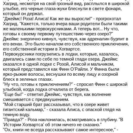
Хагрид, несмотря на свой грозный вид, расплылся в широкой
улыбке, его черные глаза-жуки блеснули в свете фонаря,
который он держал.
"Джеймс! Роза! Алиса! Как же вы выросли!" - прогрохотал
Хагрид. "Кажется, только вчера ваши родители были такими
же маленькими первокурсниками. А теперь вот... Ну что,
готовы к своему первому путешествию через озеро?"
Джеймс энергично кивнул, чувствуя, как адреналин бурлит в
его венах. Это было началом его собственного приключения,
его собственной истории в Хогвартсе.
Первокурсники погрузились в лодки, которые, казалось,
двигались сами по себе по темной глади озера. Джеймс
оказался в одной лодке с Розой, Алисой и мальчиком,
который представился как Финн О'Райли. У Финна были
ярко-рыжие волосы, веснушки по всему лицу и озорной
блеск в зеленых глазах.
"Ну что, готовы к приключениям?" - спросил Финн с широкой
улыбкой, когда лодка отчалила от берега.
"Еще бы!" - ответил Джеймс, чувствуя, как волнение
смешивается с предвкушением.
"Мой старший брат рассказывал, что в озере живет
гигантский кальмар," - сказала Алиса, с опаской глядя на
темную воду.
"Правда?" - Роза наклонилась, всматриваясь в глубину. "В
'Истории Хогвартса' об этом ничего не сказано."
"Ох, книги не всегда рассказывают самое интересное," -