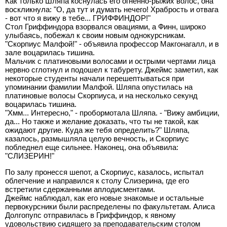
Как только Шляпа коснулась его огненно-рыжих волос, она
воскликнула: "О, да тут и думать нечего! Храбрость и отвага
- вот что я вижу в тебе... ГРИФФИНДОР!"
Стол Гриффиндора взорвался овациями, а Финн, широко
улыбаясь, побежал к своим новым однокурсникам.
"Скорпиус Малфой!" - объявила профессор Макгонагалл, и в
зале воцарилась тишина.
Мальчик с платиновыми волосами и острыми чертами лица
нервно сглотнул и подошел к табурету. Джеймс заметил, как
некоторые студенты начали перешептываться при
упоминании фамилии Малфой. Шляпа опустилась на
платиновые волосы Скорпиуса, и на несколько секунд
воцарилась тишина.
"Хмм... Интересно," - пробормотала Шляпа. - "Вижу амбиции,
да... Но также и желание доказать, что ты не такой, как
ожидают другие. Куда же тебя определить?" Шляпа,
казалось, размышляла целую вечность, и Скорпиус
побледнел еще сильнее. Наконец, она объявила:
"СЛИЗЕРИН!"
По залу пронесся шепот, а Скорпиус, казалось, испытал
облегчение и направился к столу Слизерина, где его
встретили сдержанными аплодисментами.
Джеймс наблюдал, как его новые знакомые и остальные
первокурсники были распределены по факультетам. Алиса
Долгопупс отправилась в Гриффиндор, к явному
удовольствию сидящего за преподавательским столом