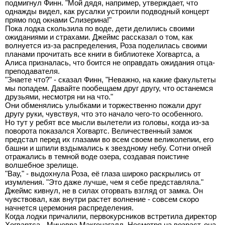
подмигнул Финн. "Мой дядя, например, утверждает, что
однажды видел, как русалки устроили подводный концерт
прямо под окнами Слизерина!"
Пока лодка скользила по воде, дети делились своими
ожиданиями и страхами. Джеймс рассказал о том, как
волнуется из-за распределения, Роза поделилась своими
планами прочитать все книги в библиотеке Хогвартса, а
Алиса призналась, что боится не оправдать ожидания отца-
преподавателя.
"Знаете что?" - сказал Финн, "Неважно, на какие факультеты
мы попадем. Давайте пообещаем друг другу, что останемся
друзьями, несмотря ни на что."
Они обменялись улыбками и торжественно пожали друг
другу руки, чувствуя, что это начало чего-то особенного.
Но тут у ребят все мысли вылетели из головы, когда из-за
поворота показался Хогвартс. Величественный замок
предстал перед их глазами во всем своем великолепии, его
башни и шпили вздымались к звездному небу. Сотни огней
отражались в темной воде озера, создавая поистине
волшебное зрелище.
"Вау," - выдохнула Роза, её глаза широко раскрылись от
изумления. "Это даже лучше, чем я себе представляла."
Джеймс кивнул, не в силах оторвать взгляд от замка. Он
чувствовал, как внутри растет волнение - совсем скоро
начнется церемония распределения.
Когда лодки причалили, первокурсников встретила директор
Хогвартса - Миневра Макгонагалл. Несмотря на возраст, она