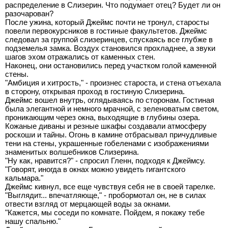
распределение в Слизерин. Что подумает отец? Будет ли он
разочарован?
После ужина, который Джеймс почти не тронул, старосты
повели первокурсников в гостиные факультетов. Джеймс
следовал за группой слизеринцев, спускаясь все глубже в
подземелья замка. Воздух становился прохладнее, а звуки
шагов эхом отражались от каменных стен.
Наконец, они остановились перед участком голой каменной
стены.
"Амбиция и хитрость," - произнес староста, и стена отъехала
в сторону, открывая проход в гостиную Слизерина.
Джеймс вошел внутрь, оглядываясь по сторонам. Гостиная
была элегантной и немного мрачной, с зеленоватым светом,
проникающим через окна, выходящие в глубины озера.
Кожаные диваны и резные шкафы создавали атмосферу
роскоши и тайны. Огонь в камине отбрасывал причудливые
тени на стены, украшенные гобеленами с изображениями
знаменитых волшебников Слизерина.
"Ну как, нравится?" - спросил Гленн, подходя к Джеймсу.
"Говорят, иногда в окнах можно увидеть гигантского
кальмара."
Джеймс кивнул, все еще чувствуя себя не в своей тарелке.
"Выглядит... впечатляюще," - пробормотал он, не в силах
отвести взгляд от мерцающей воды за окнами.
"Кажется, мы соседи по комнате. Пойдем, я покажу тебе
нашу спальню."