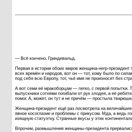
— Всё кончено, Гриндевальд.
Первая в истории обоих миров женщина-негр-президент 
всех времён и народов, вот он — тот, кому было по сила
под себя всю Европу, тот, чьё имя не произносят без стр
А вот семи её мракоборцам — легко, с первой попытки. 
выпускники сотнями погибали от рук злодея, а её ребятк
помог. А, может, он тут и не причём — простыла тварюшк
Женщина-президент ещё раз посмотрела на величайшее 
явное косоглазие и проблемы с прикусом. Мда, а ведь 
изящную статуэтку. Странные вкусы у этих континенталь
Впрочем, размышления женщины-президента прервались из