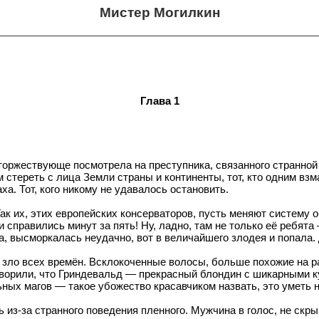
Мистер Могилкин
Глава 1
торжествующе посмотрела на преступника, связанного странной
м стереть с лица Земли страны и континенты, тот, кто одним вз
аха. Тот, кого никому не удавалось остановить.
Так их, этих европейских консерваторов, пусть меняют систему 
и справились минут за пять! Ну, ладно, там не только её ребят
а, высморкалась неудачно, вот в величайшего злодея и попала. 
зло всех времён. Всклокоченные волосы, больше похожие на р
говорили, что Гриндевальд — прекрасный блондин с шикарными 
ных магов — такое убожество красавчиком назвать, это уметь н
-за странного поведения пленного. Мужчина в голос, не скрыва