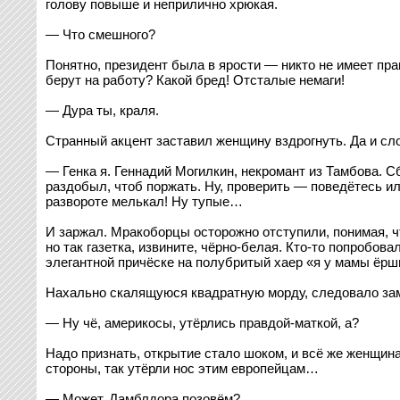
голову повыше и неприлично хрюкая.
— Что смешного?
Понятно, президент была в ярости — никто не имеет пра
берут на работу? Какой бред! Отсталые немаги!
— Дура ты, краля.
Странный акцент заставил женщину вздрогнуть. Да и сл
— Генка я. Геннадий Могилкин, некромант из Тамбова. С
раздобыл, чтоб поржать. Ну, проверить — поведётесь или
развороте мелькал! Ну тупые…
И заржал. Мракоборцы осторожно отступили, понимая, что
но так газетка, извините, чёрно-белая. Кто-то попробов
элегантной причёске на полубритый хаер «я у мамы ёрши
Нахально скалящуюся квадратную морду, следовало зам
— Ну чё, америкосы, утёрлись правдой-маткой, а?
Надо признать, открытие стало шоком, и всё же женщина 
стороны, так утёрли нос этим европейцам…
— Может, Дамблдора позовём?