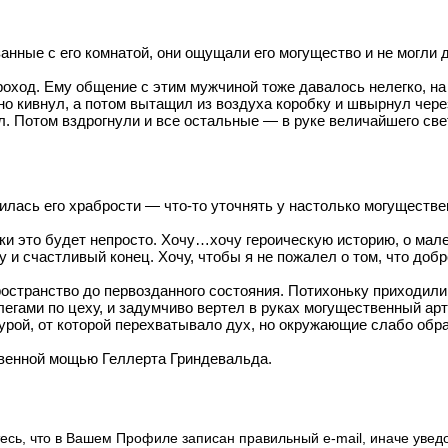
анные с его комнатой, они ощущали его могущество и не могли 
оход. Ему общение с этим мужчиной тоже давалось нелегко, на 
но кивнул, а потом вытащил из воздуха коробку и швырнул чере
. Потом вздрогнули и все остальные — в руке величайшего све
илась его храбрости — что-то уточнять у настолько могуществе
чки это будет непросто. Хочу…хочу героическую историю, о ма
 и счастливый конец. Хочу, чтобы я не пожалел о том, что доб
ространство до первозданного состояния. Потихоньку приходили
егами по цеху, и задумчиво вертел в руках могущественный арт
рой, от которой перехватывало дух, но окружающие слабо обра
ственной мощью Геллерта Гриндевальда.
есь, что в Вашем Профиле записан правильный e-mail, иначе увед