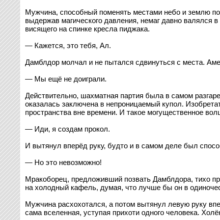
Мужчина, способный поменять местами небо и землю по щ
выдержав магического давления, немаг давно валялся в
висящего на спинке кресла пиджака.
— Кажется, это тебя, Ал.
Дамблдор молчал и не пытался сдвинуться с места. Аме
— Мы ещё не доиграли.
Действительно, шахматная партия была в самом разгаре.
оказалась заключена в непроницаемый купол. Изобрета
пространства вне времени. И такое могущественное волш
— Иди, я создам прокол.
И вытянул вперёд руку, будто и в самом деле был спос
— Но это невозможно!
Мракоборец, предложивший позвать Дамблдора, тихо про
на холодный кафель, думая, что лучше бы он в одиноче
Мужчина расхохотался, а потом вытянул левую руку впе
сама вселенная, уступая прихоти одного человека. Хо