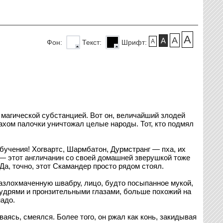
A
A
A
A
Фон:
Текст:
Шрифт:
 магической субстанцией. Вот он, величайший злодей
махом палочки уничтожал целые народы. Тот, кто подмял
обучения! Хогвартс, Шармбатон, Дурмстранг — пха, их
а — этот англичанин со своей домашней зверушкой тоже
Да, точно, этот Скамандер просто рядом стоял.
азлохмаченную швабру, лицо, будто посыпанное мукой,
кудрями и пронзительными глазами, больше похожий на
адо.
ясь, смеялся. Более того, он ржал как конь, закидывая