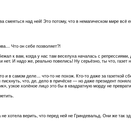
ва смеяться над ней! Это потому, что в немагическом мире всё 
ова… Что он себе позволяет?!
бежал к вам, когда у нас там веселуха началась с репрессиями
 нет. И надо же, реально повелись! Ну серьёзно, ты что, газет
 и в самом деле… что-то не похож. Кто-то даже за газеткой сбе
ал пискнуть, что, де, дело в причёске — но даже президент поня
к», узкое холёное лицо это бы в квадратную морду не преврати
етить.
не хотела верить, что перед ней не Гриндевальд. Они же так зд