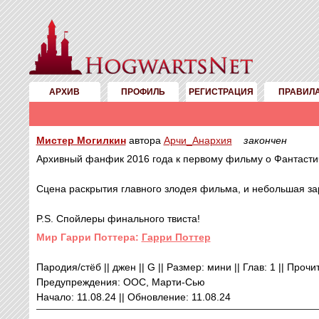
АРХИВ
ПРОФИЛЬ
РЕГИСТРАЦИЯ
ПРАВИЛ
Мистер Могилкин
автора
Арчи_Анархия
закончен
Архивный фанфик 2016 года к первому фильму о Фантастич
Сцена раскрытия главного злодея фильма, и небольшая за
P.S. Спойлеры финального твиста!
Mир Гарри Поттера:
Гарри Поттер
Пародия/стёб || джен || G || Размер: мини || Глав: 1 || Прочи
Предупреждения: ООС, Марти-Сью
Начало: 11.08.24 || Обновление: 11.08.24