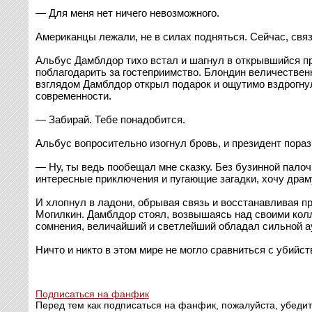
— Для меня нет ничего невозможного.
Американцы лежали, не в силах подняться. Сейчас, связ
Альбус Дамблдор тихо встал и шагнул в открывшийся пр
поблагодарить за гостеприимство. Блондин величествен
взглядом Дамблдор открыл подарок и ощутимо вздрогнул
современности.
— Забирай. Тебе понадобится.
Альбус вопросительно изогнул бровь, и президент пораз
— Ну, ты ведь пообещал мне сказку. Без бузинной пало
интересные приключения и пугающие загадки, хочу драму
И хлопнул в ладони, обрывая связь и восстанавливая п
Могилкин. Дамблдор стоял, возвышаясь над своими колл
сомнения, величайший и светлейший обладал сильной ау
Ничто и никто в этом мире не могло сравниться с убий
Подписаться на фанфик
Перед тем как подписаться на фанфик, пожалуйста, убедит