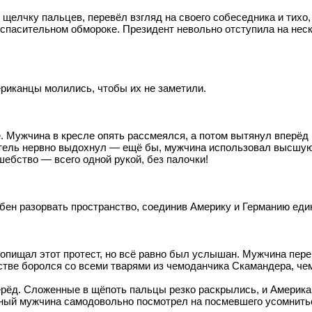
елчку пальцев, перевёл взгляд на своего собеседника и тихо, 
 спасительном обмороке. Президент невольно отступила на неск
риканцы молились, чтобы их не заметили.
 Мужчина в кресле опять рассмеялся, а потом вытянул вперёд р
тель нервно выдохнул — ещё бы, мужчина использовал высшую 
ебство — всего одной рукой, без палочки!
обен разорвать пространство, соединив Америку и Германию ед
пищал этот протест, но всё равно был услышан. Мужчина перев
стве боролся со всеми тварями из чемоданчика Скамандера, чем
рёд. Сложенные в щёпоть пальцы резко раскрылись, и Американ
лёный мужчина самодовольно посмотрел на посмевшего усомнить