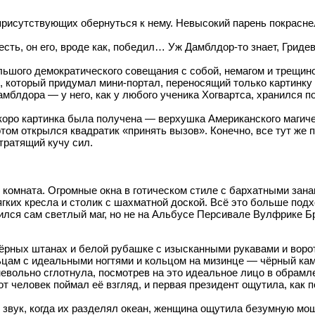
присутствующих обернуться к нему. Невысокий парень покраснел
есть, он его, вроде как, победил… Уж Дамблдор-то знает, Гриде
шого демократического совещания с собой, немагом и трещиной
оторый придумал мини-портал, переносящий только картинку и
амблдора — у него, как у любого ученика Хогвартса, хранился 
коро картинка была получена — верхушка Американского магичес
том открылся квадратик «принять вызов». Конечно, все тут же 
тратящий кучу сил.
комната. Огромные окна в готическом стиле с бархатными занав
гких кресла и столик с шахматной доской. Всё это больше подх
жился сам светлый маг, но не на Альбусе Персивале Вулфрике 
 чёрных штанах и белой рубашке с изысканными рукавами и воро
ьцам с идеальными ногтями и кольцом на мизинце — чёрный ка
невольно сглотнула, посмотрев на это идеальное лицо в обрам
тот человек поймал её взгляд, и первая президент ощутила, как 
 звук, когда их разделял океан, женщина ощутила безумную мо