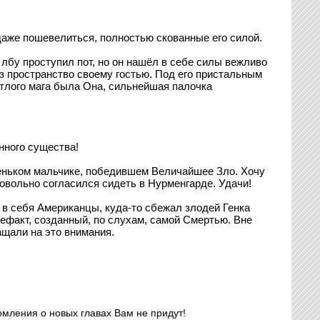
даже пошевелиться, полностью скованные его силой.
лбу проступил пот, но он нашёл в себе силы вежливо
з пространство своему гостью. Под его пристальным
тлого мага была Она, сильнейшая палочка
нного существа!
леньком мальчике, победившем Величайшее Зло. Хочу
ровольно согласился сидеть в Нурменгарде. Удачи!
 в себя Американцы, куда-то сбежал злодей Генка
ефакт, созданный, по слухам, самой Смертью. Вне
щали на это внимания.
омления о новых главах Вам не придут!