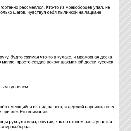
гортанно рассмеялся. Кто-то из мракоборцев упал, не
олько шагов, чувствуя себя пылинкой на лацкане
уку, будто сжимая что-то в кулаке, и мраморная доска
магию, просто создав вокруг шахматной доски кусочек
иным туннелем.
ёл смеющийся взгляд на него, и дерзкий парнишка осел
 привлёк Его внимание.
цы рухнули вниз, ощутив, как со стоном расступается
ся мракоборца.