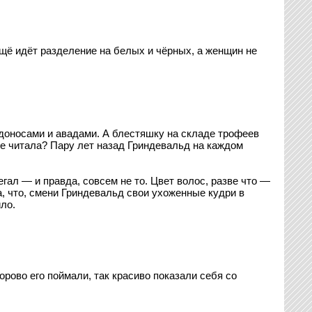
ещё идёт разделение на белых и чёрных, а женщин не
, доносами и авадами. А блестяшку на складе трофеев
 не читала? Пару лет назад Гриндевальд на каждом
гал — и правда, совсем не то. Цвет волос, разве что —
ла, что, смени Гриндевальд свои ухоженные кудри в
ло.
орово его поймали, так красиво показали себя со