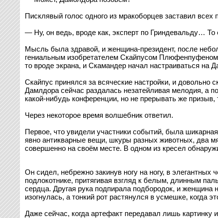
Писклявый голос одного из мракоборцев заставил всех 
— Ну, он ведь, вроде как, эксперт по Гриндевальду… То 
Мысль была здравой, и женщина-президент, после неболь
гениальным изобретателем Скайпусом Плюфенпуфеном, к
то вроде экрана, и Скамандер начал настраиваться на Д
Скайпус принялся за всяческие настройки, и довольно с
Дамлдора сейчас раздалась незатейливая мелодия, а по
какой-нибудь конференции, но не прерывать же призыв, 
Через некоторое время волшебник ответил.
Первое, что увидели участники событий, была шикарная 
явно антикварные вещи, шкуры разных животных, два мя
совершенно на своём месте. В одном из кресел обнару
Он сидел, небрежно закинув ногу на ногу, в элегантных
подлокотнике, притягивая взгляд к белым, длинным пал
сердца. Другая рука подпирала подбородок, и женщина 
изогнулась, а тонкий рот растянулся в усмешке, когда э
Даже сейчас, когда артефакт передавал лишь картинку и