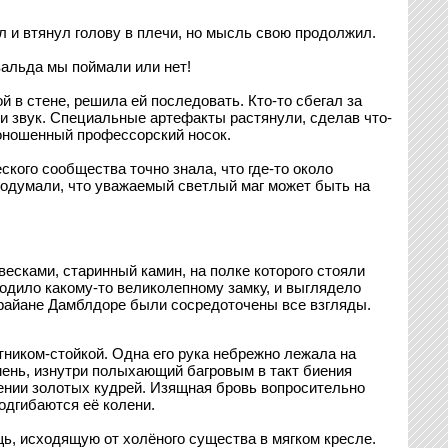
 и втянул голову в плечи, но мысль свою продолжил.
вальда мы поймали или нет!
 в стене, решила ей последовать. Кто-то сбегал за
 звук. Специальные артефакты растянули, сделав что-
поношенный профессорский носок.
кого сообщества точно знала, что где-то около
подумали, что уважаемый светлый маг может быть на
есками, старинный камин, на полке которого стояли
одило какому-то великолепному замку, и выглядело
Брайане Дамблдоре были сосредоточены все взгляды.
тником-стойкой. Одна его рука небрежно лежала на
мень, изнутри полыхающий багровым в такт биения
лении золотых кудрей. Изящная бровь вопросительно
подгибаются её колени.
щь, исходящую от холёного существа в мягком кресле.