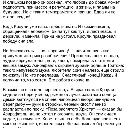
И слишком поздно он осознал, что любовь до брака может
подпортить принцессе и репутацию, и жизнь, и планы на
будущее. Не с таким темпераментом принца. Едва ли не
стало поздно!
Ведь Кроули уже начал действовать. И осьминожица,
обращённая человеком, была тут как тут: и ластилась, и
дерзила, и манила. Принц не устоял. Кроули праздновал
победу сил зла.
Но Азирафаэль — вот паршивец! — начитавшись книг,
придумал историю разоблачения! Принцесса всех спасла,
чудом вернула голос, ноги, хвост, помирилась с отцом и
вышла замуж. Азирафаэль скрипел зубами больше Тритона:
такого непутёвого мужа, любителя сойти налево, ещё стоило
поискать! Но что поделаешь. Счастливый конец! Каждый
получил то, что хотел. Его работа окончена.
В замке во всю шло пиршество, а Азирафаэль и Кроули
сидели на берегу моря, рыжего в лучах закатного солнца.
Демон вытянулся на спине, напоминая выброшенную на
берег рыбу — руки в стороны, черный хвост лениво
распластан по песку. «Поза распятого Христа» — сказал бы
Азирафаэль, да не хотел и огорчать друга. Он сам сидел
подле, на камушке. Хвост взял на себя большую часть его
мягкого животика, и ангел сам себе напоминал беременную