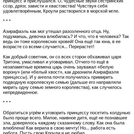
принцесс и прислушался. О, чудесные звуки сестринских
ссор, дрязг, зависти и хвастовства! Чувствуя себя
удовлетворённым, Кроули растворился в морской мгле.
* * *
Азирафаэль как мог утешал разозленного отца. Ну,
подумаешь, девочка влюбилась? И что, что в человека? Так
ведь он тоже королевских кровей! Она ещё так юна, в ее
возрасте со всеми случается... Перерастет!
Как добрый советник, он со всех сторон обхаживал царя
Тритона, умасливал и уговаривал. Отчего-то ещё в
незапамятные времена царь очень зауважал «белую
ворону» (или «белый хвост», как дразнили Азирафаэля
принцессы). И у ангела почти получилось примирить
подводную королевскую семью (дальше его направляли
мирить одну семью земного королевства), как случилось
непредвиденное.
* * *
Обратиться угрём и уговорить принцессу посетить колдунью
было проще всего. Милое, наивное дитя, ещё не познавшее
зла, доверялось каждому сказанному слову. Как она была
влюблена! Как верила в свою мечту! Но... работа есть
работа. Пусть свою Кроули и не любил.