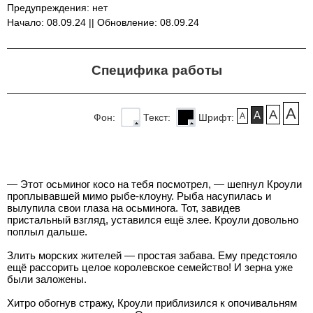
Предупреждения: нет
Начало: 08.09.24 || Обновление: 08.09.24
Специфика работы
A
A
A
A
Фон:
Текст:
Шрифт:
— Этот осьминог косо на тебя посмотрел, — шепнул Кроули
проплывавшей мимо рыбе-клоуну. Рыба насупилась и
вылупила свои глаза на осьминога. Тот, завидев
пристальный взгляд, уставился ещё злее. Кроули довольно
поплыл дальше.
Злить морских жителей — простая забава. Ему предстояло
ещё рассорить целое королевское семейство! И зерна уже
были заложены.
Хитро обогнув стражу, Кроули приблизился к опочивальням