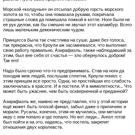
Морской «колдунье» он отсыпал добрую горсть морского
золота за то, чтобы она помахала руками, покричала
страшные слова да помешала ложкой в котле. Ноги были не
ее рук делом, как бы смешно ни звучал этот каламбур. Всего
лишь маленьким демоническим чудом.
Принцесса была так счастлива на суше, даже без голоса,
так прекрасна, что Кроули аж засомневался, что выполнил
свою работу правильно. Азирафаэль, также наблюдавший за
этим, был вне себя от счастья — зло обернулось добром!
Так его!
Надо было срочно что-то предпринимать. Став на ноги да
походив меж людей, послушав сплетни, Кроули понял: с
этим принцем все просто. Одна, но простейшая его слабость
заключалась в красоте. И в постели. И в мимолетности... Что
может быть ужаснее, чем быть оскверненной и преданной?
Азирафаэль же, наивно не представляя, что у этой истории
ещё может быть плохой финал, забыл даже о приличиях и
морали. Русалы, конечно, этим не мучились, они метали
икру с кем попало и где попало. Но вот люди... Ангел готов
был пойти и на это, надеясь, что постель закрепит
отношения двух королевств.