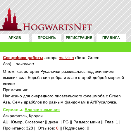
АРХИВ
ПРОФИЛЬ
РЕГИСТРАЦИЯ
ПРАВИЛА
Специфика работы
автора
malviinn
(бета: Green
Asa)
закончен
О том, как история Русалочки развивалась под влиянием
высших сил. Борьба сил добра и зла в старой-доброй морской
сказке.
Примечания:
Написано для очередного писательского флешмоба с Green
Asa. Семь драбблов по разным фандомам в АУ!Русалочка.
Сериалы:
Благие знамения
Азирафаэль, Кроули
AU, Юмор, Crossover || джен || PG || Размер: мини || Глав: 1 ||
Прочитано: 328 || Отзывов:
0
|| Подписано: 0