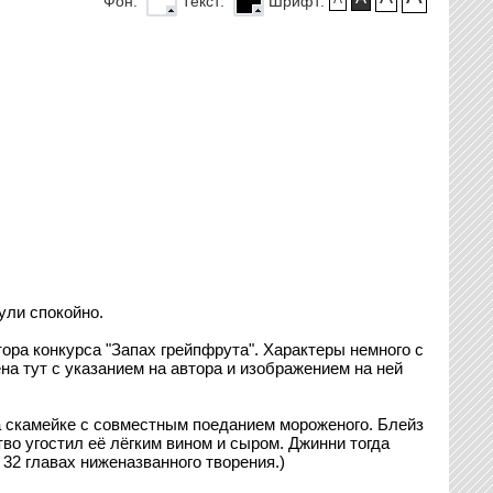
Фон:
Текст:
Шрифт:
ули спокойно.
ра конкурса "Запах грейпфрута". Характеры немного с
на тут с указанием на автора и изображением на ней
на скамейке с совместным поеданием мороженого. Блейз
во угостил её лёгким вином и сыром. Джинни тогда
32 главах ниженазванного творения.)