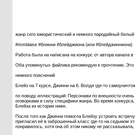
жанр сего юмористический и немного пародийный белый 
#mmblaise #блинни #блейджиона (или #блейджинниона)
Работа была на написана на конкурс от автора канала в
Оба упомянутых файлика рекомендую к прочтению. Это 
немного пояснений
Блейз на 7 курсе, Джинни на 6. Волдя где-то самоуничто
по поводу иллюстраций: Персонажи по внешности очень 
оговорками в силу специфики жанра. Во время конкурса, 
Блейза из истории ниже.
После того как Джинни помогла Блейзу устроить встречу
пригласил её в заброшенный класс где-то на седьмом эт
понравилось, хотя она об этом никому не рассказывала,