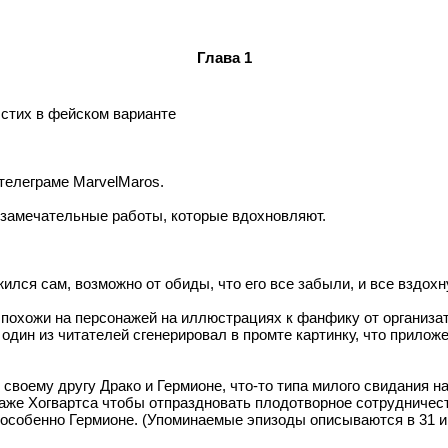
Глава 1
стих в фейском варианте
 телеграме MarvelMaros.
замечательные работы, которые вдохновляют.
жился сам, возможно от обиды, что его все забыли, и все вздохн
похожи на персонажей на иллюстрациях к фанфику от организато
один из читателей сгенерировал в промте картинку, что приложе
 своему другу Драко и Гермионе, что-то типа милого свидания 
аже Хогвартса чтобы отпраздновать плодотворное сотрудничест
 особенно Гермионе. (Упоминаемые эпизоды описываются в 31 и 