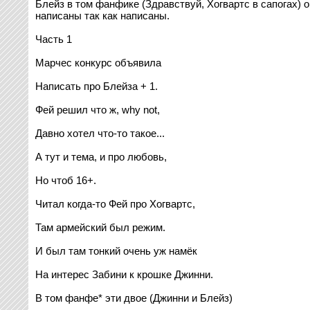
Блейз в том фанфике (Здравствуй, Хогвартс в сапогах) о
написаны так как написаны.
Часть 1
Марчес конкурс объявила
Написать про Блейза + 1.
Фей решил что ж, why not,
Давно хотел что-то такое...
А тут и тема, и про любовь,
Но чтоб 16+.
Читал когда-то Фей про Хогвартс,
Там армейский был режим.
И был там тонкий очень уж намёк
На интерес Забини к крошке Джинни.
В том фанфе* эти двое (Джинни и Блейз)