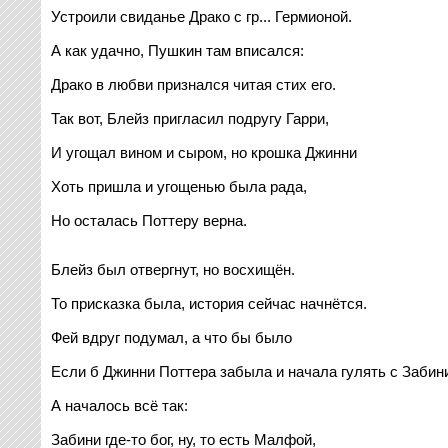
Устроили свиданье Драко с гр... Гермионой.
А как удачно, Пушкин там вписался:
Драко в любви признался читая стих его.
Так вот, Блейз пригласил подругу Гарри,
И угощал вином и сыром, но крошка Джинни
Хоть пришла и угощенью была рада,
Но осталась Поттеру верна.
Блейз был отвергнут, но восхищён.
То присказка была, история сейчас начнётся.
Фей вдруг подумал, а что бы было
Если б Джинни Поттера забыла и начала гулять с Забини
А началось всё так:
Забини где-то бог, ну, то есть Малфой,