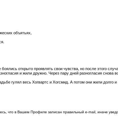
жеских объятьях,
ся.
боялись открыто проявлять свои чувства, но после этого случа
ногласия и жили дружно. Через пару дней разногласия снова вс
дьбе гулял весь Хогвартс и Хогсмид. А потом они жили долго и
есь, что в Вашем Профиле записан правильный e-mail, иначе увед