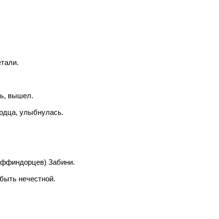
тали.
ь, вышел.
ердца, улыбнулась.
иффиндорцев) Забини.
 быть нечестной.