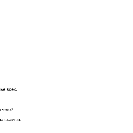
ье всех.
ы чего?
на скамью.