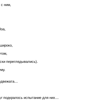
 с ним,
за,
широко,
гом,
ски переглядывались).
му.
медвежата…
руг подкралось испытание для них…