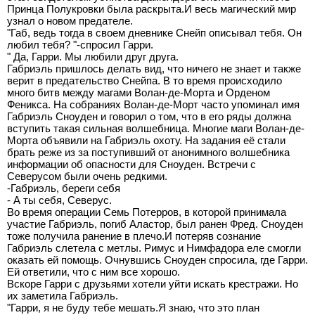
Принца Полукровки была раскрыта.И весь магический мир
узнал о новом предателе.
"Габ, ведь тогда в своем дневнике Снейп описывал тебя. Он
любил тебя? "-спросил Гарри.
" Да, Гарри. Мы любили друг друга.
Габриэль пришлось делать вид, что ничего не знает и также
верит в предательство Снейпа. В то время происходило
много битв между магами Волан-де-Морта и Орденом
Феникса. На собраниях Волан-де-Морт часто упоминал имя
Габриэль Сноуден и говорил о том, что в его ряды должна
вступить такая сильная волшебница. Многие маги Волан-де-
Морта объявили на Габриэль охоту. На задания её стали
брать реже из за поступивший от анонимного волшебника
информации об опасности для Сноуден. Встречи с
Северусом были очень редкими.
-Габриэль, береги себя
- А ты себя, Северус.
Во время операции Семь Потерров, в которой принимала
участие Габриэль, погиб Аластор, был ранен Фред. Сноуден
тоже получила ранение в плечо.И потеряв сознание
Габриэль слетела с метлы. Римус и Нимфадора еле смогли
оказать ей помощь. Очнувшись Сноуден спросила, где Гарри.
Ей ответили, что с ним все хорошо.
Вскоре Гарри с друзьями хотели уйти искать крестражи. Но
их заметила Габриэль.
"Гарри, я не буду тебе мешать.Я знаю, что это план