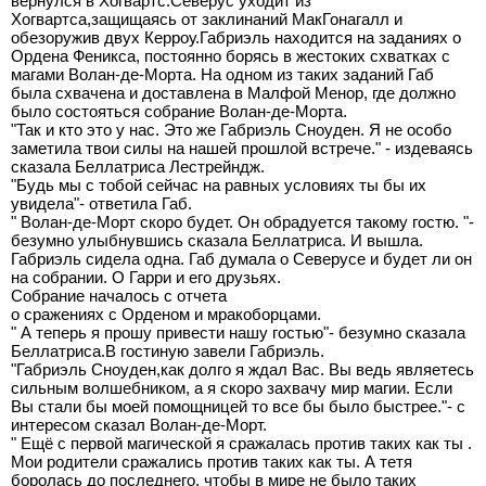
вернулся в Хогвартс.Северус уходит из
Хогвартса,защищаясь от заклинаний МакГонагалл и
обезоружив двух Керроу.Габриэль находится на заданиях о
Ордена Феникса, постоянно борясь в жестоких схватках с
магами Волан-де-Морта. На одном из таких заданий Габ
была схвачена и доставлена в Малфой Менор, где должно
было состояться собрание Волан-де-Морта.
"Так и кто это у нас. Это же Габриэль Сноуден. Я не особо
заметила твои силы на нашей прошлой встрече." - издеваясь
сказала Беллатриса Лестрейндж.
"Будь мы с тобой сейчас на равных условиях ты бы их
увидела"- ответила Габ.
" Волан-де-Морт скоро будет. Он обрадуется такому гостю. "-
безумно улыбнувшись сказала Беллатриса. И вышла.
Габриэль сидела одна. Габ думала о Северусе и будет ли он
на собрании. О Гарри и его друзьях.
Собрание началось с отчета
о сражениях с Орденом и мракоборцами.
" А теперь я прошу привести нашу гостью"- безумно сказала
Беллатриса.В гостиную завели Габриэль.
"Габриэль Сноуден,как долго я ждал Вас. Вы ведь являетесь
сильным волшебником, а я скоро захвачу мир магии. Если
Вы стали бы моей помощницей то все бы было быстрее."- с
интересом сказал Волан-де-Морт.
" Ещё с первой магической я сражалась против таких как ты .
Мои родители сражались против таких как ты. А тетя
боролась до последнего, чтобы в мире не было таких