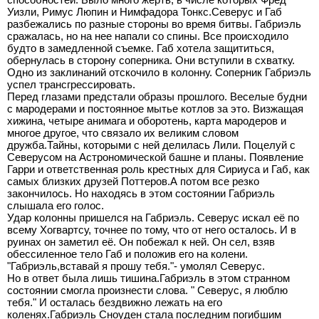
Уизли, Римус Люпин и Нимфадора Тонкс.Северус и Габ
разбежались по разные стороны во время битвы. Габриэль
сражалась, но на нее напали со спины. Все происходило
будто в замедленной съемке. Габ хотела защититься,
обернулась в сторону соперника. Они вступили в схватку.
Одно из заклинаний отскочило в колонну. Соперник Габриэль
успел трансгрессировать.
Перед глазами предстали образы прошлого. Веселые будни
с мародерами и постоянное мытье котлов за это. Визжащая
хижина, четыре анимага и оборотень, карта мародеров и
многое другое, что связало их великим словом
дружба.Тайны, которыми с ней делилась Лили. Поцелуй с
Северусом на Астрономической башне и планы. Появление
Гарри и ответственная роль крестных для Сириуса и Габ, как
самых близких друзей Поттеров.А потом все резко
закончилось. Но находясь в этом состоянии Габриэль
слышала его голос.
Удар колонны пришелся на Габриэль. Северус искал её по
всему Хогвартсу, точнее по тому, что от него осталось. И в
руинах он заметил её. Он побежал к ней. Он сел, взяв
обессиленное тело Габ и положив его на колени.
"Габриэль,вставай я прошу тебя."- умолял Северус.
Но в ответ была лишь тишина.Габриэль в этом странном
состоянии смогла произнести слова. " Северус, я люблю
тебя." И осталась бездвижно лежать на его
коленях.Габриэль Сноуден стала последним погибшим