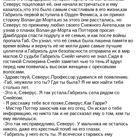
Северус поцеловал её, они начали встречаться и ему
казалось,что это было самым счастливым в его жизни,как
Габриэль первой вступила в Орден Феникса, а он принял
сторону Волан-де-Морта,из за этого они расстались, но
Северус по прежнему любил своего Снежного Ангела,как он
узнав о планах Волан-де-Морта на Поттеров просил
Дамблдора спасти подругу и её семью, и как после войны
пропала Габ. Он узнал, что её семья была лишена памяти во
время войны и вернуть её не могли даже самые лучшие
целители и Габриэль для безопасности отправила их в мир
маглов.О судьбе Габриэль Снейп ничего не знал.Сидя в
гостиной Слизерина Снейп заметил чью то тень.И вдруг
перед ним появилась высокая женщина с ореховыми
волосами.
-Здравствуй, Северус.Профессор удивился её появлению.
-Габ, неужели это ты? Где ты была? Я не мог найти тебя
столько лет.
-Это я, Северус. Я так устала.Габриэль села рядом со
Снейпом.
- Я расскажу тебе все позже,Северус.Как Гарри?
- Мистер Поттер заносчив как его отец. Он искал о тебе
информацию, но никто так и не рассказал ему о том, кем ты
ему являешься.
-Это так несправедливо, Северус. У мальчика не осталось
никого, даже его крестный погиб на его глазах.
-Габриэль у него есть ты. Я всячески стараюсь ему