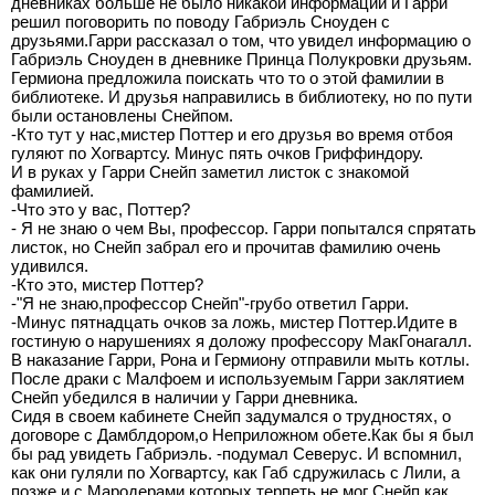
дневниках больше не было никакой информации и Гарри
решил поговорить по поводу Габриэль Сноуден с
друзьями.Гарри рассказал о том, что увидел информацию о
Габриэль Сноуден в дневнике Принца Полукровки друзьям.
Гермиона предложила поискать что то о этой фамилии в
библиотеке. И друзья направились в библиотеку, но по пути
были остановлены Снейпом.
-Кто тут у нас,мистер Поттер и его друзья во время отбоя
гуляют по Хогвартсу. Минус пять очков Гриффиндору.
И в руках у Гарри Снейп заметил листок с знакомой
фамилией.
-Что это у вас, Поттер?
- Я не знаю о чем Вы, профессор. Гарри попытался спрятать
листок, но Снейп забрал его и прочитав фамилию очень
удивился.
-Кто это, мистер Поттер?
-"Я не знаю,профессор Снейп"-грубо ответил Гарри.
-Минус пятнадцать очков за ложь, мистер Поттер.Идите в
гостиную о нарушениях я доложу профессору МакГонагалл.
В наказание Гарри, Рона и Гермиону отправили мыть котлы.
После драки с Малфоем и используемым Гарри заклятием
Снейп убедился в наличии у Гарри дневника.
Сидя в своем кабинете Снейп задумался о трудностях, о
договоре с Дамблдором,о Неприложном обете.Как бы я был
бы рад увидеть Габриэль. -подумал Северус. И вспомнил,
как они гуляли по Хогвартсу, как Габ сдружилась с Лили, а
позже и с Мародерами которых терпеть не мог Снейп,как