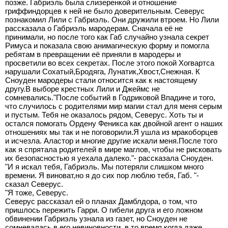
позже. Габриэль была слизеренкой и отношение
гриффиндорцев к ней не было доверительным. Северус
познакомил Лили с Габриэль. Они дружили втроем. Но Лили
рассказала о Габриэль мародерам. Сначала её не
принимали, но после того как Габ случайно узнала секрет
Римуса и показала свою анимагическую форму и помогла
ребятам в превращении её приняли в мародеры и
просветили во всех секретах. После этого покой Хогвартса
нарушали Сохатый,Бродяга, Лунатик,Хвост,Снежная. К
Сноуден мародеры стали относится как к настоящему
другу.В выборе крестных Лили и Джеймс не
сомневались."После событий в Годриковой Впадине и того,
что случилось с родителями мир магии стал для меня серым
и пустым. Тебя не оказалось рядом, Северус. Хоть ты и
остался помогать Ордену Феникса как двойной агент о наших
отношениях мы так и не поговорили.Я ушла из мракоборцев
и исчезла. Аластор и многие другие искали меня.После того
как я спрятала родителей в мире маглов, чтобы не рисковать
их безопасностью я уехала далеко."- рассказала Сноуден.
"И я искал тебя, Габриэль. Мы потеряли слишком много
времени. Я виноват,но я до сих пор люблю тебя, Габ. "-
сказал Северус.
"Я тоже, Северус.
Северус рассказал ей о планах Дамблдора, о том, что
пришлось пережить Гарри. О гибели друга и его ложном
обвинении Габриэль узнала из газет, но Сноуден не
сомневалась в его невиновности, в то время когда даже