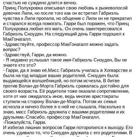
счастью не суждено длится вечно.
Принц Полукровка описывал свою любовь к рыжеволосой
девочке Лили, но после того как он встретил Габриэль
чувства к Лили пропали, но общение с Лили он не прекратил
и старался всегда помогать. Гарри был поражен, что Принц
Полукровка любил его мать. Он очень заинтересовался
Габриэль Сноуден. На следующий день Гарри подошел к
МакГонагалл.
-Здравствуйте, профессор МакГонагалл можно задать
вопрос?
-Здравствуй, Гарри, да можно.
- Я недавно услышал такое имя-Габриэль Сноуден, Вы не
знаете кто это?
- Гарри, да я знаю её.Мисс Габриэль училась в Хогварстве и
была на год младше ваших родителей. Сноуден была
выдающейся волшебницей, но потом исчезла. В битве
против Волан-де-Морта Габриэль сражалась достойно для
своего возраста. Её родители тоже оказали сопротивление,
хотя от них ожидалось иное, ведь многие аристократы
ступили на сторону Волан-де-Морта. Потом их семья
исчезла и ничего более я о ней не слышала. Насколько я
знаю, мисс Габриэль дружила с вашими родителями и их
друзьями.-Спасибо, профессор МакГонагалл.
-Пожалуйста, Гарри.
И избегая лишних вопросов Гарри поторопился к выходу. Его
очень удивило то, что Сноуден дружила с его родителями. В