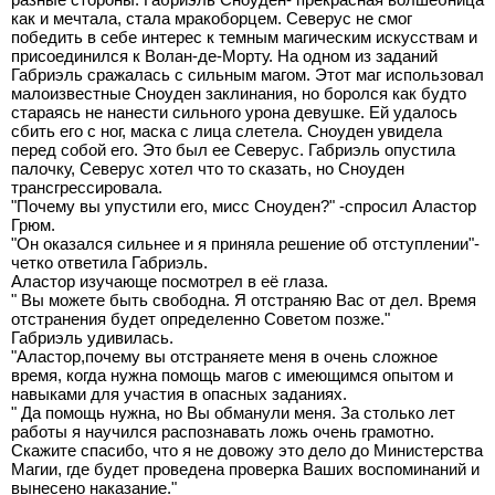
как и мечтала, стала мракоборцем. Северус не смог
победить в себе интерес к темным магическим искусствам и
присоединился к Волан-де-Морту. На одном из заданий
Габриэль сражалась с сильным магом. Этот маг использовал
малоизвестные Сноуден заклинания, но боролся как будто
стараясь не нанести сильного урона девушке. Ей удалось
сбить его с ног, маска с лица слетела. Сноуден увидела
перед собой его. Это был ее Северус. Габриэль опустила
палочку, Северус хотел что то сказать, но Сноуден
трансгрессировала.
"Почему вы упустили его, мисс Сноуден?" -спросил Аластор
Грюм.
"Он оказался сильнее и я приняла решение об отступлении"-
четко ответила Габриэль.
Аластор изучающе посмотрел в её глаза.
" Вы можете быть свободна. Я отстраняю Вас от дел. Время
отстранения будет определенно Советом позже."
Габриэль удивилась.
"Аластор,почему вы отстраняете меня в очень сложное
время, когда нужна помощь магов с имеющимся опытом и
навыками для участия в опасных заданиях.
" Да помощь нужна, но Вы обманули меня. За столько лет
работы я научился распознавать ложь очень грамотно.
Скажите спасибо, что я не довожу это дело до Министерства
Магии, где будет проведена проверка Ваших воспоминаний и
вынесено наказание."