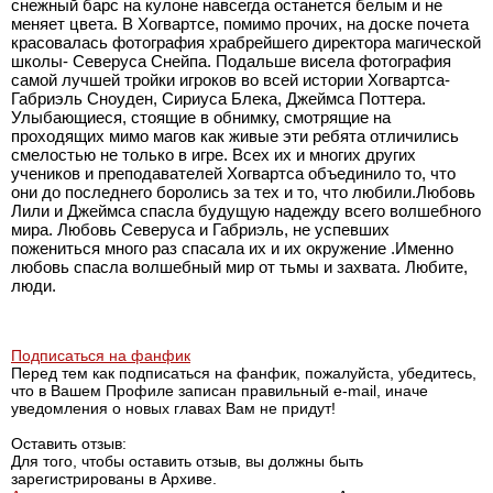
снежный барс на кулоне навсегда останется белым и не
меняет цвета. В Хогвартсе, помимо прочих, на доске почета
красовалась фотография храбрейшего директора магической
школы- Северуса Снейпа. Подальше висела фотография
самой лучшей тройки игроков во всей истории Хогвартса-
Габриэль Сноуден, Сириуса Блека, Джеймса Поттера.
Улыбающиеся, стоящие в обнимку, смотрящие на
проходящих мимо магов как живые эти ребята отличились
смелостью не только в игре. Всех их и многих других
учеников и преподавателей Хогвартса объединило то, что
они до последнего боролись за тех и то, что любили.Любовь
Лили и Джеймса спасла будущую надежду всего волшебного
мира. Любовь Северуса и Габриэль, не успевших
пожениться много раз спасала их и их окружение .Именно
любовь спасла волшебный мир от тьмы и захвата. Любите,
люди.
Подписаться на фанфик
Перед тем как подписаться на фанфик, пожалуйста, убедитесь,
что в Вашем Профиле записан правильный e-mail, иначе
уведомления о новых главах Вам не придут!
Оставить отзыв:
Для того, чтобы оставить отзыв, вы должны быть
зарегистрированы в Архиве.