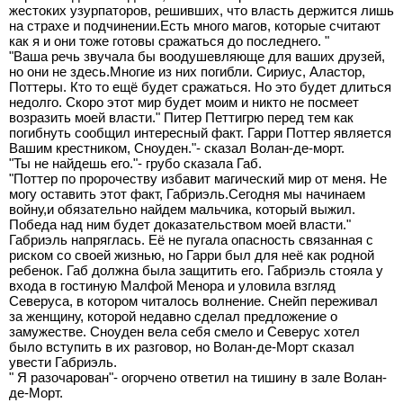
жестоких узурпаторов, решивших, что власть держится лишь
на страхе и подчинении.Есть много магов, которые считают
как я и они тоже готовы сражаться до последнего. "
"Ваша речь звучала бы воодушевляюще для ваших друзей,
но они не здесь.Многие из них погибли. Сириус, Аластор,
Поттеры. Кто то ещё будет сражаться. Но это будет длиться
недолго. Скоро этот мир будет моим и никто не посмеет
возразить моей власти." Питер Петтигрю перед тем как
погибнуть сообщил интересный факт. Гарри Поттер является
Вашим крестником, Сноуден."- сказал Волан-де-морт.
"Ты не найдешь его."- грубо сказала Габ.
"Поттер по пророчеству избавит магический мир от меня. Не
могу оставить этот факт, Габриэль.Сегодня мы начинаем
войну,и обязательно найдем мальчика, который выжил.
Победа над ним будет доказательством моей власти."
Габриэль напряглась. Её не пугала опасность связанная с
риском со своей жизнью, но Гарри был для неё как родной
ребенок. Габ должна была защитить его. Габриэль стояла у
входа в гостиную Малфой Менора и уловила взгляд
Северуса, в котором читалось волнение. Снейп переживал
за женщину, которой недавно сделал предложение о
замужестве. Сноуден вела себя смело и Северус хотел
было вступить в их разговор, но Волан-де-Морт сказал
увести Габриэль.
" Я разочарован"- огорчено ответил на тишину в зале Волан-
де-Морт.