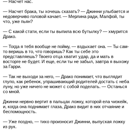
— Насчет нас.
— Насчет брака, ты хочешь сказать? — Джинни улыбается и
недоверчиво головой качает. — Мерлина ради, Малфой, ты
что, уже пьян?
— С какой стати, если ты выпила всю бутылку? — хмурится
Драко.
— Тогда я тебя вообще не пойму, — вздыхает она. — Ты сам-
то веришь в то, что говоришь? Как ты себе это
представляешь? Твоего отца хватит удар, да и мать в
восторге не будет. И еще, если ты не забыл, завтра я выхожу
за Гарри.
— Так не выходи за него, — Драко понимает, что выглядит
глупо, как ребенок, упрашивающий родителей достать с неба
луну, но уже ничего не может с собой поделать. — Останься
со мной.
Джинни нервно вертит в пальцах ложку, которой ела чизкейк,
и, когда она поднимает глаза, Драко видит в них отчаяние и
беспомощность.
— Уже поздно, — тихо произносит Джинни, выпуская ложку
из рук.