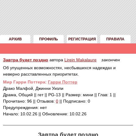
АРХИВ
ПРОФИЛЬ
РЕГИСТРАЦИЯ
ПРАВИЛА
Завтра будет поздно
автора
Lirein Makalaure
закончен
Об упущенных возможностях, несбывшихся надеждах и
неверно расставленных приоритетах.
Mир Гарри Поттера:
Гарри Поттер
Драко Малфой, Джинни Уизли
Драма, Общий || гет || PG-13 || Размер: мини || Глав: 1 ||
Прочитано: 96 || Отзывов:
0
|| Подписано: 0
Предупреждения: нет
Начало: 10.02.26 || Обновление: 10.02.26
Завтра будет поздно