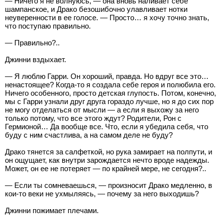
— Ничего я не волнуюсь, — она вновь наливает себе
шампанское, и Драко безошибочно улавливает нотки
неуверенности в ее голосе. — Просто… я хочу точно знать,
что поступаю правильно.
— Правильно?..
Джинни вздыхает.
— Я люблю Гарри. Он хороший, правда. Но вдруг все это…
ненастоящее? Когда-то я создала себе героя и полюбила его.
Ничего особенного, просто детская глупость. Потом, конечно,
мы с Гарри узнали друг друга гораздо лучше, но я до сих пор
не могу отделаться от мысли — а если я выхожу за него
только потому, что все этого ждут? Родители, Рон с
Гермионой… Да вообще все. Что, если я убедила себя, что
буду с ним счастлива, а на самом деле не буду?
Драко тянется за салфеткой, но рука замирает на полпути, и
он ощущает, как внутри зарождается нечто вроде надежды.
Может, он ее не потеряет — по крайней мере, не сегодня?..
— Если ты сомневаешься, — произносит Драко медленно, в
кои-то веки не ухмыляясь, — почему за него выходишь?
Джинни пожимает плечами.