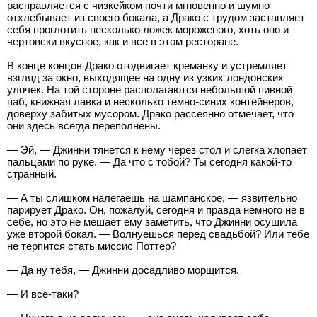
расправляется с чизкейком почти мгновенно и шумно
отхлебывает из своего бокала, а Драко с трудом заставляет
себя проглотить несколько ложек мороженого, хоть оно и
чертовски вкусное, как и все в этом ресторане.
В конце концов Драко отодвигает креманку и устремляет
взгляд за окно, выходящее на одну из узких лондонских
улочек. На той стороне располагаются небольшой пивной
паб, книжная лавка и несколько темно-синих контейнеров,
доверху забитых мусором. Драко рассеянно отмечает, что
они здесь всегда переполнены.
— Эй, — Джинни тянется к нему через стол и слегка хлопает
пальцами по руке. — Да что с тобой? Ты сегодня какой-то
странный.
— А ты слишком налегаешь на шампанское, — язвительно
парирует Драко. Он, пожалуй, сегодня и правда немного не в
себе, но это не мешает ему заметить, что Джинни осушила
уже второй бокал. — Волнуешься перед свадьбой? Или тебе
не терпится стать миссис Поттер?
— Да ну тебя, — Джинни досадливо морщится.
— И все-таки?