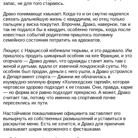
запас, не для того стараюсь.
Драко понимающе хмыкает. Когда-то и он смутно надеялся
связать дальнейшую жизнь с квиддичем, но отец только
пальцем у виска покрутил. Впрочем, Драко, наверное, так и
так не подался бы в квиддич, особенно теперь, когда после
известных событий родителям пришлось половину
семейного состояния потратить на адвокатов.
Люциус с Нарциссой избежали тюрьмы, и это радовало. Им
пришлось продать шикарный особняк на юге Франции, и это
огорчало — Драко думал, что однажды станет жить там с
женой и детьми, вдали от извечной лондонской суеты. Но
особняк был продан, деньги с него ушли, а Драко устроился
в Департамент спорта — Джинни же облачилась в
изумрудно-зеленую форму «Холихедских гарпий», которая
чертовски здорово подходит к ее глазам. Они, правда, карие
— но форма все равно подходит прекрасно. А может, Драко
считает так, потому что именно на спортивной почве
пересеклись их пути.
Настойчивое покашливание официанта заставляет его
вынырнуть из собственных размышлений и уставиться в
раскрытое меню. Есть не хочется, и Драко для приличия
заказывает шарик мороженого с фисташками.