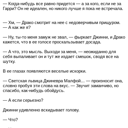
— Когда-нибудь все равно придется — а за кого, если не за
Гарри? Он не идеален, но никого лучше я пока не встречала.
— Хм, — Драко смотрит на нее с недоверчивым прищуром.
— А как же я?
— Ну, ты-то меня замуж не звал, — фыркает Джинни, и Драко
кажется, что в ее голосе проскальзывает досада.
— А что, это мысль. Выходи за меня, — неожиданно для
себя выпаливает он и тут же издает смешок, сводя все на
шутку.
В ее глазах появляются веселые искорки.
— Светская львица Джиневра Малфой… — произносит она,
словно пробуя эти слова на вкус. — Звучит заманчиво, но
спасибо, как-нибудь обойдусь.
— А если серьезно?
Джинни удивленно вскидывает голову.
— Что?