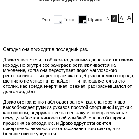
A
A
A
A
Фон:
Текст:
Шрифт:
Сегодня она приходит в последний раз.
Драко знает это и, в общем-то, давным-давно готов к такому
исходу, но внутри все замирает, останавливается на
мгновение, когда она переступает порог маггловского
ресторанчика — их ресторанчика в дебрях огромного города,
где никто не узнает и не найдет — и направляется за его
столик, как всегда энергичная, свежая, раскрасневшаяся от
долгой ходьбы.
Драко отстраненно наблюдает за тем, как она торопливо
высвобождает руки из рукавов простой спортивной куртки с
капюшоном, водружает ее на вешалку и, поворачиваясь к
нему, улыбается мимолетной улыбкой, словно бы прося
прощения за опоздание, и Драко вдруг становится
совершенно невыносимо от осознания того факта, что
больше они не увидятся.