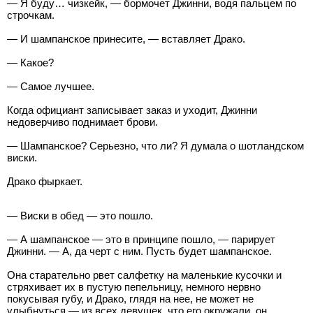
— Я буду… чизкейк, — бормочет Джинни, водя пальцем по
строчкам.
— И шампанское принесите, — вставляет Драко.
— Какое?
— Самое лучшее.
Когда официант записывает заказ и уходит, Джинни
недоверчиво поднимает брови.
— Шампанское? Серьезно, что ли? Я думала о шотландском
виски.
Драко фыркает.
— Виски в обед — это пошло.
— А шампанское — это в принципе пошло, — парирует
Джинни. — А, да черт с ним. Пусть будет шампанское.
Она старательно рвет салфетку на маленькие кусочки и
стряхивает их в пустую пепельницу, немного нервно
покусывая губу, и Драко, глядя на нее, не может не
улыбнуться — из всех девушек, что его окружали, он