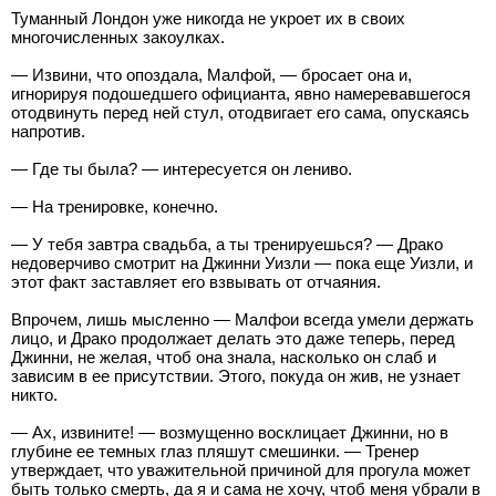
Туманный Лондон уже никогда не укроет их в своих
многочисленных закоулках.
— Извини, что опоздала, Малфой, — бросает она и,
игнорируя подошедшего официанта, явно намеревавшегося
отодвинуть перед ней стул, отодвигает его сама, опускаясь
напротив.
— Где ты была? — интересуется он лениво.
— На тренировке, конечно.
— У тебя завтра свадьба, а ты тренируешься? — Драко
недоверчиво смотрит на Джинни Уизли — пока еще Уизли, и
этот факт заставляет его взвывать от отчаяния.
Впрочем, лишь мысленно — Малфои всегда умели держать
лицо, и Драко продолжает делать это даже теперь, перед
Джинни, не желая, чтоб она знала, насколько он слаб и
зависим в ее присутствии. Этого, покуда он жив, не узнает
никто.
— Ах, извините! — возмущенно восклицает Джинни, но в
глубине ее темных глаз пляшут смешинки. — Тренер
утверждает, что уважительной причиной для прогула может
быть только смерть, да я и сама не хочу, чтоб меня убрали в