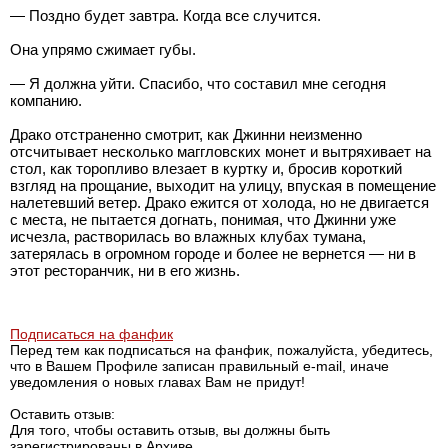
— Поздно будет завтра. Когда все случится.
Она упрямо сжимает губы.
— Я должна уйти. Спасибо, что составил мне сегодня
компанию.
Драко отстраненно смотрит, как Джинни неизменно
отсчитывает несколько маггловских монет и вытряхивает на
стол, как торопливо влезает в куртку и, бросив короткий
взгляд на прощание, выходит на улицу, впуская в помещение
налетевший ветер. Драко ежится от холода, но не двигается
с места, не пытается догнать, понимая, что Джинни уже
исчезла, растворилась во влажных клубах тумана,
затерялась в огромном городе и более не вернется — ни в
этот ресторанчик, ни в его жизнь.
Подписаться на фанфик
Перед тем как подписаться на фанфик, пожалуйста, убедитесь,
что в Вашем Профиле записан правильный e-mail, иначе
уведомления о новых главах Вам не придут!
Оставить отзыв:
Для того, чтобы оставить отзыв, вы должны быть
зарегистрированы в Архиве.