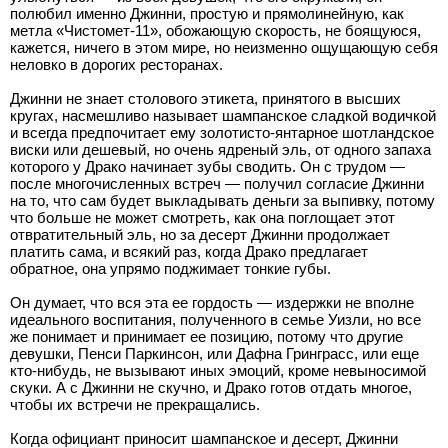
полюбил именно Джинни, простую и прямолинейную, как
метла «Чистомет-11», обожающую скорость, не боящуюся,
кажется, ничего в этом мире, но неизменно ощущающую себя
неловко в дорогих ресторанах.
Джинни не знает столового этикета, принятого в высших
кругах, насмешливо называет шампанское сладкой водичкой
и всегда предпочитает ему золотисто-янтарное шотландское
виски или дешевый, но очень ядреный эль, от одного запаха
которого у Драко начинает зубы сводить. Он с трудом —
после многочисленных встреч — получил согласие Джинни
на то, что сам будет выкладывать деньги за выпивку, потому
что больше не может смотреть, как она поглощает этот
отвратительный эль, но за десерт Джинни продолжает
платить сама, и всякий раз, когда Драко предлагает
обратное, она упрямо поджимает тонкие губы.
Он думает, что вся эта ее гордость — издержки не вполне
идеального воспитания, полученного в семье Уизли, но все
же понимает и принимает ее позицию, потому что другие
девушки, Пенси Паркинсон, или Дафна Гринграсс, или еще
кто-нибудь, не вызывают иных эмоций, кроме невыносимой
скуки. А с Джинни не скучно, и Драко готов отдать многое,
чтобы их встречи не прекращались.
Когда официант приносит шампанское и десерт, Джинни