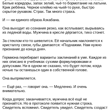
Белые коридоры, запах зелий, чьё-то бормотание на латыни.
Крик ребёнка. Черное клеймо на чьей-то руке, быстро
скрытое рукавом. Страх. Так много страха.
И — ни единого образа Азкабана.
Она выходит из сознания резко, как всплывают, вырываясь
из ледяной воды. Мужчина в кресле дёргается, тихо стонет.
За стеклом кто-то шевелится. Её начальник наклоняется к
кристаллу связи, губы двигаются: «Поднажми. Нам нужно
признание до конца дня».
Гермиона перебирает варианты заклинаний в уме. Каждое из
них описано в учебниках сухими формулировками и
допусками. Ни в одном не сказано, что будет потом, когда
ночью ты останешься один в собственной голове.
Она выпрямляется.
— Ещё раз, — говорит она. — Медленно. И очень
внимательно.
Когда допрос заканчивается, мужчина всё ещё не
признаётся. Но в протоколе появится нужная строка.
Свидетель вспомнил. Свидетель увидел. Свидетель создаст