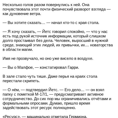
Несколько голов разом повернулись к ней. Она
почувствовала этот почти физический разворот взгляда —
как дуновение ветра.
— Вы хотите сказать… — начал кто-то с края стола.
— Я хочу сказать, — Йетс говорил спокойно, — что у нас
есть под рукой источник информации, который слишком
долго простаивал без дела. Человек, выросший в нужной
среде, знающий этих людей, их привычки, их… новаторства
в области магии.
Имя не прозвучало, но оно уже висело в воздухе.
— Вы о Малфое, — констатировал Гарри.
В зале стало чуть тише. Даже перья на краях стола
перестали скрипеть.
— О нём, — подтвердил Йетс. — Его дело… — он взял
папку с пометкой M-17/1, — предусматривает активное
сотрудничество. До сих пор мы ограничивались отчётами и
формальными опросами. Думаю, пришло время
задействовать этот ресурс полноценно.
«Ресурс», — машинально отметила Гермиона.