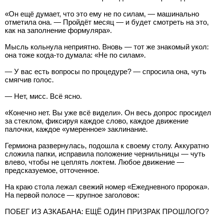
«Он ещё думает, что это ему не по силам, — машинально
отметила она. — Пройдёт месяц — и будет смотреть на это,
как на заполнение формуляра».
Мысль кольнула неприятно. Вновь — тот же знакомый укол:
она тоже когда-то думала: «Не по силам».
— У вас есть вопросы по процедуре? — спросила она, чуть
смягчив голос.
— Нет, мисс. Всё ясно.
«Конечно нет. Вы уже всё видели». Он весь допрос просидел
за стеклом, фиксируя каждое слово, каждое движение
палочки, каждое «умеренное» заклинание.
Гермиона развернулась, подошла к своему столу. Аккуратно
сложила папки, исправила положение чернильницы — чуть
влево, чтобы не цеплять локтем. Любое движение —
предсказуемое, отточенное.
На краю стола лежал свежий номер «Ежедневного пророка».
На первой полосе — крупное заголовок:
ПОБЕГ ИЗ АЗКАБАНА: ЕЩЁ ОДИН ПРИЗРАК ПРОШЛОГО?