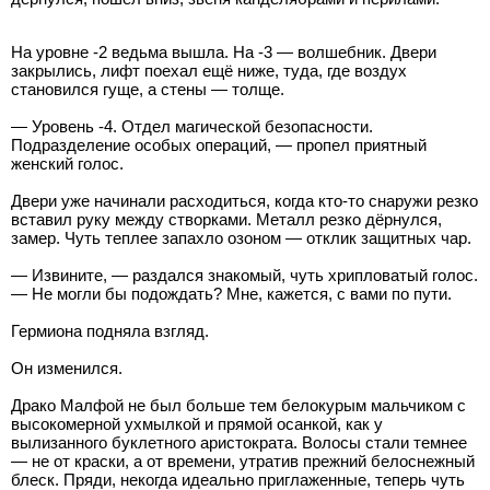
На уровне -2 ведьма вышла. На -3 — волшебник. Двери
закрылись, лифт поехал ещё ниже, туда, где воздух
становился гуще, а стены — толще.
— Уровень -4. Отдел магической безопасности.
Подразделение особых операций, — пропел приятный
женский голос.
Двери уже начинали расходиться, когда кто-то снаружи резко
вставил руку между створками. Металл резко дёрнулся,
замер. Чуть теплее запахло озоном — отклик защитных чар.
— Извините, — раздался знакомый, чуть хрипловатый голос.
— Не могли бы подождать? Мне, кажется, с вами по пути.
Гермиона подняла взгляд.
Он изменился.
Драко Малфой не был больше тем белокурым мальчиком с
высокомерной ухмылкой и прямой осанкой, как у
вылизанного буклетного аристократа. Волосы стали темнее
— не от краски, а от времени, утратив прежний белоснежный
блеск. Пряди, некогда идеально приглаженные, теперь чуть