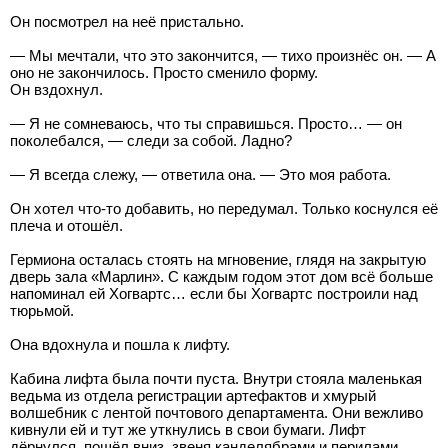
Он посмотрел на неё пристально.
— Мы мечтали, что это закончится, — тихо произнёс он. — А
оно не закончилось. Просто сменило форму.
Он вздохнул.
— Я не сомневаюсь, что ты справишься. Просто… — он
поколебался, — следи за собой. Ладно?
— Я всегда слежу, — ответила она. — Это моя работа.
Он хотел что-то добавить, но передумал. Только коснулся её
плеча и отошёл.
Гермиона осталась стоять на мгновение, глядя на закрытую
дверь зала «Марлин». С каждым годом этот дом всё больше
напоминал ей Хогвартс… если бы Хогвартс построили над
тюрьмой.
Она вдохнула и пошла к лифту.
Кабина лифта была почти пуста. Внутри стояла маленькая
ведьма из отдела регистрации артефактов и хмурый
волшебник с лентой почтового департамента. Они вежливо
кивнули ей и тут же уткнулись в свои бумаги. Лифт
дёрнулся, пошёл вниз, звеня канделябрами и перилами.