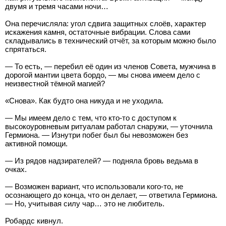
двумя и тремя часами ночи…
Она перечисляла: угол сдвига защитных слоёв, характер
искажения камня, остаточные вибрации. Слова сами
складывались в технический отчёт, за которым можно было
спрятаться.
— То есть, — перебил её один из членов Совета, мужчина в
дорогой мантии цвета бордо, — мы снова имеем дело с
неизвестной тёмной магией?
«Снова». Как будто она никуда и не уходила.
— Мы имеем дело с тем, что кто-то с доступом к
высокоуровневым ритуалам работал снаружи, — уточнила
Гермиона. — Изнутри побег был бы невозможен без
активной помощи.
— Из рядов надзирателей? — подняла бровь ведьма в
очках.
— Возможен вариант, что использовали кого-то, не
осознающего до конца, что он делает, — ответила Гермиона.
— Но, учитывая силу чар… это не любитель.
Робардс кивнул.