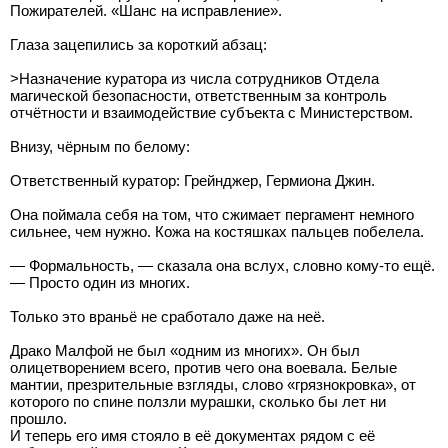
Пожирателей. «Шанс на исправление».
Глаза зацепились за короткий абзац:
>Назначение куратора из числа сотрудников Отдела
магической безопасности, ответственным за контроль
отчётности и взаимодействие субъекта с Министерством.
Внизу, чёрным по белому:
Ответственный куратор: Грейнджер, Гермиона Джин.
Она поймала себя на том, что сжимает пергамент немного
сильнее, чем нужно. Кожа на костяшках пальцев побелела.
— Формальность, — сказала она вслух, словно кому-то ещё.
— Просто один из многих.
Только это враньё не сработало даже на неё.
Драко Малфой не был «одним из многих». Он был
олицетворением всего, против чего она воевала. Белые
мантии, презрительные взгляды, слово «грязнокровка», от
которого по спине ползли мурашки, сколько бы лет ни
прошло.
И теперь его имя стояло в её документах рядом с её