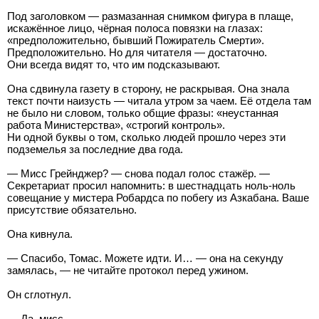
Под заголовком — размазанная снимком фигура в плаще,
искажённое лицо, чёрная полоса повязки на глазах:
«предположительно, бывший Пожиратель Смерти».
Предположительно. Но для читателя — достаточно.
Они всегда видят то, что им подсказывают.
Она сдвинула газету в сторону, не раскрывая. Она знала
текст почти наизусть — читала утром за чаем. Её отдела там
не было ни словом, только общие фразы: «неустанная
работа Министерства», «строгий контроль».
Ни одной буквы о том, сколько людей прошло через эти
подземелья за последние два года.
— Мисс Грейнджер? — снова подал голос стажёр. —
Секретариат просил напомнить: в шестнадцать ноль-ноль
совещание у мистера Робардса по побегу из Азкабана. Ваше
присутствие обязательно.
Она кивнула.
— Спасибо, Томас. Можете идти. И… — она на секунду
замялась, — не читайте протокол перед ужином.
Он сглотнул.
— Да, мисс.