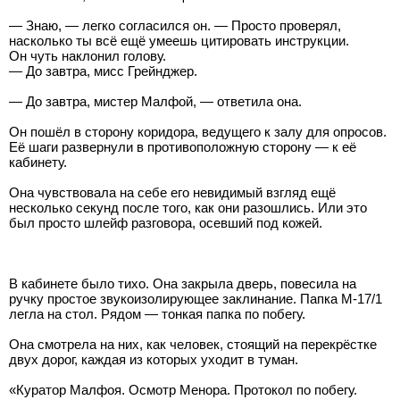
— Знаю, — легко согласился он. — Просто проверял,
насколько ты всё ещё умеешь цитировать инструкции.
Он чуть наклонил голову.
— До завтра, мисс Грейнджер.
— До завтра, мистер Малфой, — ответила она.
Он пошёл в сторону коридора, ведущего к залу для опросов.
Её шаги развернули в противоположную сторону — к её
кабинету.
Она чувствовала на себе его невидимый взгляд ещё
несколько секунд после того, как они разошлись. Или это
был просто шлейф разговора, осевший под кожей.
В кабинете было тихо. Она закрыла дверь, повесила на
ручку простое звукоизолирующее заклинание. Папка M-17/1
легла на стол. Рядом — тонкая папка по побегу.
Она смотрела на них, как человек, стоящий на перекрёстке
двух дорог, каждая из которых уходит в туман.
«Куратор Малфоя. Осмотр Менора. Протокол по побегу.