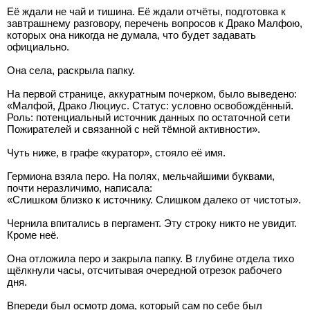
Её ждали не чай и тишина. Её ждали отчёты, подготовка к
завтрашнему разговору, перечень вопросов к Драко Малфою,
которых она никогда не думала, что будет задавать
официально.
Она села, раскрыла папку.
На первой странице, аккуратным почерком, было выведено:
«Малфой, Драко Люциус. Статус: условно освобождённый.
Роль: потенциальный источник данных по остаточной сети
Пожирателей и связанной с ней тёмной активности».
Чуть ниже, в графе «куратор», стояло её имя.
Гермиона взяла перо. На полях, мельчайшими буквами,
почти неразличимо, написала:
«Слишком близко к источнику. Слишком далеко от чистоты».
Чернила впитались в пергамент. Эту строку никто не увидит.
Кроме неё.
Она отложила перо и закрыла папку. В глубине отдела тихо
щёлкнули часы, отсчитывая очередной отрезок рабочего
дня.
Впереди был осмотр дома, который сам по себе был