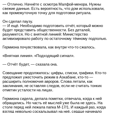
— Отлично. Начнёте с осмотра Малфой-менора. Нужны
свежие данные. Есть вероятность, что дом использовали,
как промежуточную точку для подготовки ритуала.
Он сделал паузу.
— И ещё. Необходимо подготовить отчёт, который можно
будет представить общественности. Без деталей,
разумеется. Но с внятной линией: Министерство
активизировало работу по остаточному тёмному подполью.
Гермиона почувствовала, как внутри что-то сжалось.
«Внятная линия». «Подходящий сигнал».
— Отчёт будет, — сказала она.
Совещание продолжилось: цифры, списки, графики. Кто-то
предложил ужесточить режим в Азкабане, кто-то —
расширить полномочия авроров. Слова летали, как
заклинания, не оставляя следов, если не считать тонких
отметин усталости на лицах.
Гермиона сидела, делала пометки, отвечала, когда к ней
обращались. Но часть её мыслей уже была не здесь. На
столе перед ней лежала папка M-17/1. И каждый раз, когда
взгляд невольно соскальзывал на неё, сердце начинало