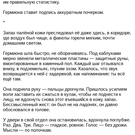
им правильную статистику.
Гермиона ставит подпись аккуратным почерком.
*
Запах палёной кожи преследовал её даже здесь, в коридоре,
где воздух был чище, а факелы горели мягким, почти
домашним светом.
Гермиона шла быстро, не оборачиваясь. Под каблуками
мерно звенели металлические пластины — защитные руны,
вмонтированные в каменный пол. Каждый шаг отзывался
внизу, в подземельях, глухим эхом. Казалось, что звук
возвращается к ней с задержкой, как напоминание: ты всё
ещё там.
Она подняла руку — пальцы дрогнули. Пришлось усилием
воли заставить их сжаться в кулак, чтобы не поднести к
лицу, не вдохнуть снова этот въевшийся в кожу запах.
Бессмысленный жест: он был не на ладонях, он давно
обосновался в голове.
У двери в свой отдел она остановилась, вдохнула поглубже.
Раз. Два. Три. Лицо — гладкое, ровное. Голос — без дрожи.
Мысли — по полочкам.