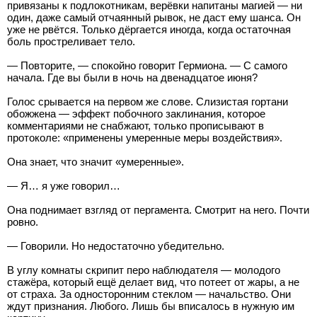
привязаны к подлокотникам, верёвки напитаны магией — ни
один, даже самый отчаянный рывок, не даст ему шанса. Он
уже не рвётся. Только дёргается иногда, когда остаточная
боль простреливает тело.
— Повторите, — спокойно говорит Гермиона. — С самого
начала. Где вы были в ночь на двенадцатое июня?
Голос срывается на первом же слове. Слизистая гортани
обожжена — эффект побочного заклинания, которое
комментариями не снабжают, только прописывают в
протоколе: «применены умеренные меры воздействия».
Она знает, что значит «умеренные».
— Я… я уже говорил…
Она поднимает взгляд от пергамента. Смотрит на него. Почти
ровно.
— Говорили. Но недостаточно убедительно.
В углу комнаты скрипит перо наблюдателя — молодого
стажёра, который ещё делает вид, что потеет от жары, а не
от страха. За односторонним стеклом — начальство. Они
ждут признания. Любого. Лишь бы вписалось в нужную им