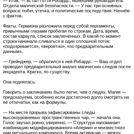
— Итак, — встал Готти Робардс, нынешний руководитель
Отдела магической безопасности. — У нас три основных
вопроса: побег, утечка, и политические последствия. Начнём
с фактов.
Факты. Гермиона разложила перед собой пергаменты,
привычными глазами пробегая по строкам. Дата, время,
состав караула, список заключённых. В какой-то момент
строки начинали сливаться в один сплошной поток:
«подозревается», «вероятно», «по предварительным
данным».
— Грейнджер, — обратился к ней Робардс. — Ваш отдел
проводил предварительный анализ магических следов после
инцидента. Кратко, по существу.
Она поднялась.
Говорить о заклинаниях было легче, чем о людях. Магия —
предсказуема, особенно если достаточно долго смотреть на
её отпечатки, как на формулы.
— На месте прорыва зафиксированы следы
высокоуровневых пространственных чар, — начала она.
Голос звучал ровно, уверенно. — Структура напоминает
комбинацию модифицированного «Аперии» и неизвестного
нам ритуального компонента. Время активации — между