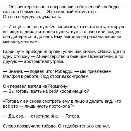
— Он заинтересован в сохранении собственной свободы, —
сказала Гермиона. — Это сильный мотиватор.
Она на секунду задумалась.
— И ещё… он не глуп. Он понимает, что если сеть, которую
вы ищете, действительно существует, то рано или поздно
она доберётся и до него. Ему выгодно её разоблачение не
меньше, чем нам.
Гарри чуть приподнял бровь, услышав «нам». «Нам», где по
одну сторону — Министерство и бывшие Пожиратели, а по
другую — абстрактная угроза.
— Значит, — подвёл итог Робардс, — мы привлекаем
Малфоя к работе. Под строгим контролем.
Он перевёл взгляд на Гермиону:
— Вы готовы взять на себя координацию?
«Готова ли я снова смотреть ему в лицо и делать вид, что
всё это — лишь часть протокола?»
— Да, сэр, — ответила она. — Готова.
Слово прозвучало твёрдо. Он одобрительно кивнул.