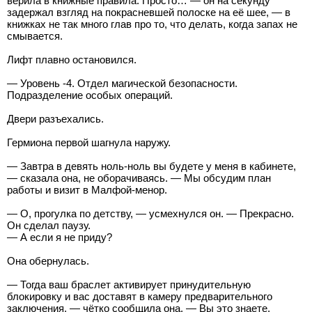
верила в книжные правила. Просто… — он на секунду
задержал взгляд на покрасневшей полоске на её шее, — в
книжках не так много глав про то, что делать, когда запах не
смывается.
Лифт плавно остановился.
— Уровень -4. Отдел магической безопасности.
Подразделение особых операций.
Двери разъехались.
Гермиона первой шагнула наружу.
— Завтра в девять ноль-ноль вы будете у меня в кабинете,
— сказала она, не оборачиваясь. — Мы обсудим план
работы и визит в Малфой-менор.
— О, прогулка по детству, — усмехнулся он. — Прекрасно.
Он сделал паузу.
— А если я не приду?
Она обернулась.
— Тогда ваш браслет активирует принудительную
блокировку и вас доставят в камеру предварительного
заключения, — чётко сообщила она. — Вы это знаете.