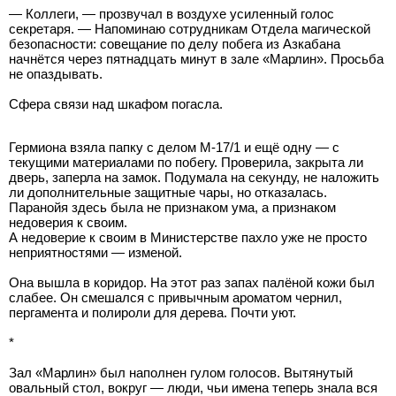
— Коллеги, — прозвучал в воздухе усиленный голос
секретаря. — Напоминаю сотрудникам Отдела магической
безопасности: совещание по делу побега из Азкабана
начнётся через пятнадцать минут в зале «Марлин». Просьба
не опаздывать.
Сфера связи над шкафом погасла.
Гермиона взяла папку с делом M-17/1 и ещё одну — с
текущими материалами по побегу. Проверила, закрыта ли
дверь, заперла на замок. Подумала на секунду, не наложить
ли дополнительные защитные чары, но отказалась.
Паранойя здесь была не признаком ума, а признаком
недоверия к своим.
А недоверие к своим в Министерстве пахло уже не просто
неприятностями — изменой.
Она вышла в коридор. На этот раз запах палёной кожи был
слабее. Он смешался с привычным ароматом чернил,
пергамента и полироли для дерева. Почти уют.
*
Зал «Марлин» был наполнен гулом голосов. Вытянутый
овальный стол, вокруг — люди, чьи имена теперь знала вся