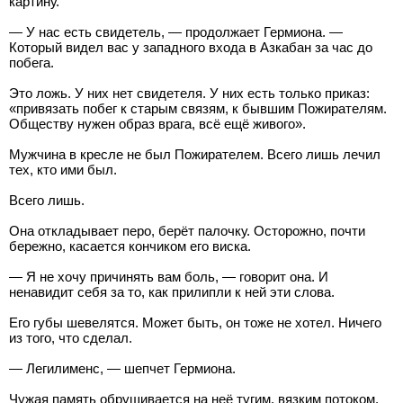
картину.
— У нас есть свидетель, — продолжает Гермиона. —
Который видел вас у западного входа в Азкабан за час до
побега.
Это ложь. У них нет свидетеля. У них есть только приказ:
«привязать побег к старым связям, к бывшим Пожирателям.
Обществу нужен образ врага, всё ещё живого».
Мужчина в кресле не был Пожирателем. Всего лишь лечил
тех, кто ими был.
Всего лишь.
Она откладывает перо, берёт палочку. Осторожно, почти
бережно, касается кончиком его виска.
— Я не хочу причинять вам боль, — говорит она. И
ненавидит себя за то, как прилипли к ней эти слова.
Его губы шевелятся. Может быть, он тоже не хотел. Ничего
из того, что сделал.
— Легилименс, — шепчет Гермиона.
Чужая память обрушивается на неё тугим, вязким потоком.