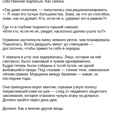
собственной подписью. Как связка.
«Так даже логичнее, — попыталась она рационализировать.
— Я знаю его лучше большинства. Знаю, на что он способен,
знаю, как он думает. Кто, если не я, удержит его в рамках?»
Где-то в глубине поднялся горький смешок:
«Или кто, если не он, увидит, насколько далеко ушла ты?»
Гермиона захлопнула папку немного резче, чем планировала.
Поднялась. Всего двадцать минут до совещания —
достаточно, чтобы привести себя в порядок.
У зеркала в углу она задержалась. Лицо, которое на неё
смотрело, было знакомым и чужим одновременно.
Кудри теперь были собраны в тугой пучок, ни одной
выбившейся пряди. Под глазами — тонкие тени, замазанные
лёгким гримом. Морщинка между бровями — новая, за
последние годы.
Она приподняла ворот мантии, скрывая узкую полосу
покрасневшей кожи на шее — след от недавнего защитного
заклинания, которое отразило чужую атаку на допросе.
Должно пройти через день-два.
Должно. Как и многие другие вещи.