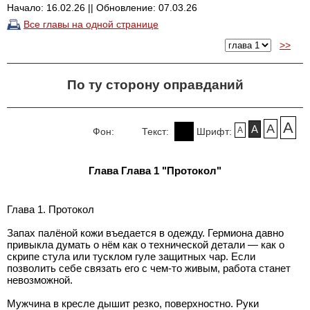
Начало: 16.02.26 || Обновление: 07.03.26
Все главы на одной странице
>>
По ту сторону оправданий
A
A
A
A
Фон:
Текст:
Шрифт:
Глава Глава 1 "Протокол"
Глава 1. Протокол
Запах палёной кожи въедается в одежду. Гермиона давно
привыкла думать о нём как о технической детали — как о
скрипе стула или тусклом гуле защитных чар. Если
позволить себе связать его с чем-то живым, работа станет
невозможной.
Мужчина в кресле дышит резко, поверхностно. Руки