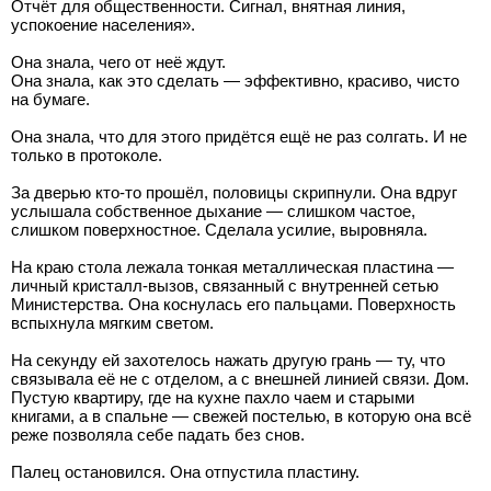
Отчёт для общественности. Сигнал, внятная линия,
успокоение населения».
Она знала, чего от неё ждут.
Она знала, как это сделать — эффективно, красиво, чисто
на бумаге.
Она знала, что для этого придётся ещё не раз солгать. И не
только в протоколе.
За дверью кто-то прошёл, половицы скрипнули. Она вдруг
услышала собственное дыхание — слишком частое,
слишком поверхностное. Сделала усилие, выровняла.
На краю стола лежала тонкая металлическая пластина —
личный кристалл-вызов, связанный с внутренней сетью
Министерства. Она коснулась его пальцами. Поверхность
вспыхнула мягким светом.
На секунду ей захотелось нажать другую грань — ту, что
связывала её не с отделом, а с внешней линией связи. Дом.
Пустую квартиру, где на кухне пахло чаем и старыми
книгами, а в спальне — свежей постелью, в которую она всё
реже позволяла себе падать без снов.
Палец остановился. Она отпустила пластину.