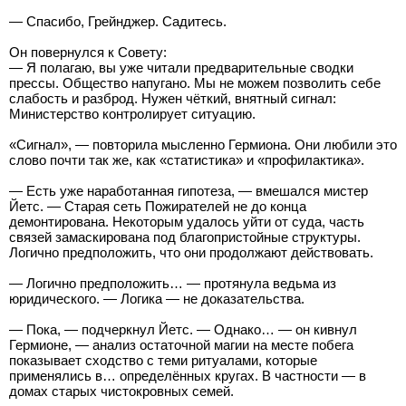
— Спасибо, Грейнджер. Садитесь.
Он повернулся к Совету:
— Я полагаю, вы уже читали предварительные сводки
прессы. Общество напугано. Мы не можем позволить себе
слабость и разброд. Нужен чёткий, внятный сигнал:
Министерство контролирует ситуацию.
«Сигнал», — повторила мысленно Гермиона. Они любили это
слово почти так же, как «статистика» и «профилактика».
— Есть уже наработанная гипотеза, — вмешался мистер
Йетс. — Старая сеть Пожирателей не до конца
демонтирована. Некоторым удалось уйти от суда, часть
связей замаскирована под благопристойные структуры.
Логично предположить, что они продолжают действовать.
— Логично предположить… — протянула ведьма из
юридического. — Логика — не доказательства.
— Пока, — подчеркнул Йетс. — Однако… — он кивнул
Гермионе, — анализ остаточной магии на месте побега
показывает сходство с теми ритуалами, которые
применялись в… определённых кругах. В частности — в
домах старых чистокровных семей.