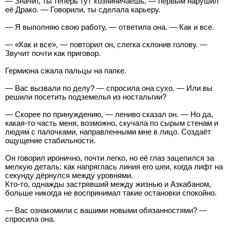
— Значит, ты теперь тут хозяйничаешь, — первым нарушил
её Драко. — Говорили, ты сделала карьеру.
— Я выполняю свою работу, — ответила она. — Как и все.
— «Как и все», — повторил он, слегка склонив голову. —
Звучит почти как приговор.
Гермиона сжала пальцы на папке.
— Вас вызвали по делу? — спросила она сухо. — Или вы
решили посетить подземелья из ностальгии?
— Скорее по принуждению, — лениво сказал он. — Но да,
какая-то часть меня, возможно, скучала по сырым стенам и
людям с палочками, направленными мне в лицо. Создаёт
ощущение стабильности.
Он говорил иронично, почти легко, но её глаз зацепился за
мелкую деталь: как напряглась линия его шеи, когда лифт на
секунду дёрнулся между уровнями.
Кто-то, однажды застрявший между жизнью и Азкабаном,
больше никогда не воспринимал такие остановки спокойно.
— Вас ознакомили с вашими новыми обязанностями? —
спросила она.