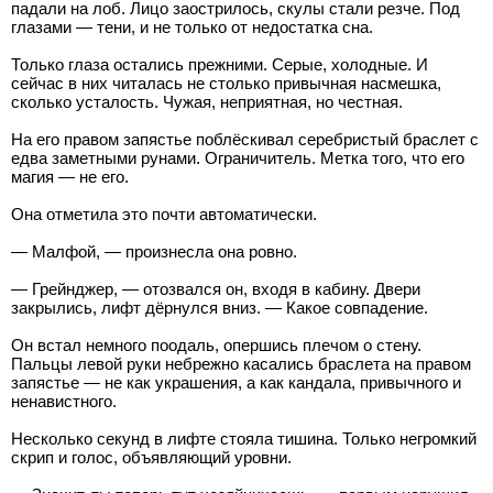
падали на лоб. Лицо заострилось, скулы стали резче. Под
глазами — тени, и не только от недостатка сна.
Только глаза остались прежними. Серые, холодные. И
сейчас в них читалась не столько привычная насмешка,
сколько усталость. Чужая, неприятная, но честная.
На его правом запястье поблёскивал серебристый браслет с
едва заметными рунами. Ограничитель. Метка того, что его
магия — не его.
Она отметила это почти автоматически.
— Малфой, — произнесла она ровно.
— Грейнджер, — отозвался он, входя в кабину. Двери
закрылись, лифт дёрнулся вниз. — Какое совпадение.
Он встал немного поодаль, опершись плечом о стену.
Пальцы левой руки небрежно касались браслета на правом
запястье — не как украшения, а как кандала, привычного и
ненавистного.
Несколько секунд в лифте стояла тишина. Только негромкий
скрип и голос, объявляющий уровни.