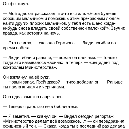
Он фыркнул.
— Мой адвокат рассказал что-то в стиле: «Если будешь
хорошим мальчиком и поможешь этим прекрасным людям
найти других плохих мальчиков, у тебя есть шанс когда-
нибудь снова владеть своей собственной палочкой». Звучит,
правда, как история на ночь.
— Это не игра, — сказала Гермиона. — Люди погибли во
время побега.
— Люди гибли и раньше, — пожал он плечами. — Только
тогда это называлось «война», а теперь — «инцидент под
контролем Министерства».
Он взглянул на её руки.
— Новый запах, Грейнджер? — тихо добавил он. — Раньше
ты пахла книгами и чернилами.
Она едва заметно напряглась.
— Теперь я работаю не в библиотеке.
— Я заметил, — кивнул он. — Видел сегодня репортаж.
«Министерство делает всё возможное…» — он передразнил
официозный тон. — Скажи, когда ты в последний раз делала