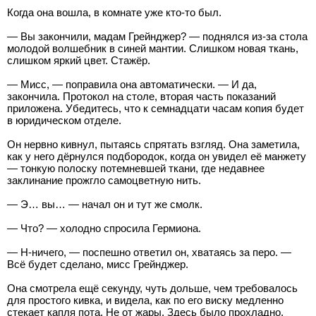
Когда она вошла, в комнате уже кто-то был.
— Вы закончили, мадам Грейнджер? — поднялся из-за стола
молодой волшебник в синей мантии. Слишком новая ткань,
слишком яркий цвет. Стажёр.
— Мисс, — поправила она автоматически. — И да,
закончила. Протокол на столе, вторая часть показаний
приложена. Убедитесь, что к семнадцати часам копия будет
в юридическом отделе.
Он нервно кивнул, пытаясь спрятать взгляд. Она заметила,
как у него дёрнулся подбородок, когда он увидел её манжету
— тонкую полоску потемневшей ткани, где недавнее
заклинание прожгло самоцветную нить.
— Э… вы… — начал он и тут же смолк.
— Что? — холодно спросила Гермиона.
— Н-ничего, — поспешно ответил он, хватаясь за перо. —
Всё будет сделано, мисс Грейнджер.
Она смотрела ещё секунду, чуть дольше, чем требовалось
для простого кивка, и видела, как по его виску медленно
стекает капля пота. Не от жары. Здесь было прохладно.