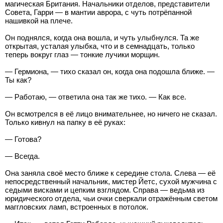
магическая Британия. Начальники отделов, представители
Совета, Гарри — в мантии аврора, с чуть потрёпанной
нашивкой на плече.
Он поднялся, когда она вошла, и чуть улыбнулся. Та же
открытая, усталая улыбка, что и в семнадцать, только
теперь вокруг глаз — тонкие лучики морщин.
— Гермиона, — тихо сказал он, когда она подошла ближе. —
Ты как?
— Работаю, — ответила она так же тихо. — Как все.
Он всмотрелся в её лицо внимательнее, но ничего не сказал.
Только кивнул на папку в её руках:
— Готова?
— Всегда.
Она заняла своё место ближе к середине стола. Слева — её
непосредственный начальник, мистер Йетс, сухой мужчина с
седыми висками и цепким взглядом. Справа — ведьма из
юридического отдела, чьи очки сверкали отражённым светом
маггловских ламп, встроенных в потолок.