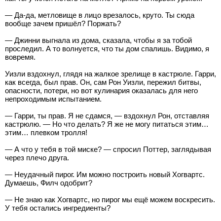
— Да-да, метловище в лицо врезалось, круто. Ты сюда
вообще зачем пришёл? Поржать?
— Джинни выгнала из дома, сказала, чтобы я за тобой
проследил. А то волнуется, что ты дом спалишь. Видимо, я
вовремя.
Уизли вздохнул, глядя на жалкое зрелище в кастрюле. Гарри,
как всегда, был прав. Он, сам Рон Уизли, пережил битвы,
опасности, потери, но вот кулинария оказалась для него
непроходимым испытанием.
— Гарри, ты прав. Я не сдамся, — вздохнул Рон, отставляя
кастрюлю. — Но что делать? Я же не могу питаться этим…
этим… плевком тролля!
— А что у тебя в той миске? — спросил Поттер, заглядывая
через плечо друга.
— Неудачный пирог. Им можно построить новый Хогвартс.
Думаешь, Филч одобрит?
— Не знаю как Хогвартс, но пирог мы ещё можем воскресить.
У тебя остались ингредиенты?