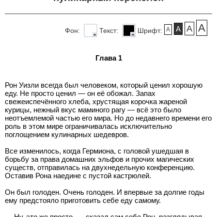
A
A
A
A
Фон:
Текст:
Шрифт:
Глава 1
Рон Уизли всегда был человеком, который ценил хорошую
еду. Не просто ценил — он её обожал. Запах
свежеиспечённого хлеба, хрустящая корочка жареной
курицы, нежный вкус маминого рагу — всё это было
неотъемлемой частью его мира. Но до недавнего времени его
роль в этом мире ограничивалась исключительно
поглощением кулинарных шедевров.
Все изменилось, когда Гермиона, с головой ушедшая в
борьбу за права домашних эльфов и прочих магических
существ, отправилась на двухнедельную конференцию.
Оставив Рона наедине с пустой кастрюлей.
Он был голоден. Очень голоден. И впервые за долгие годы
ему предстояло приготовить себе еду самому.
— Ну, это же просто, — сказал сам себе Рон, разглядывая