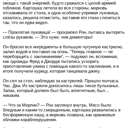
овощи с такой энергией, будто сражался с целой армией
гоблинов. Картошка летела во все стороны, морковь
отскакивала от стола, а одна особенно упрямая луковица,
казалось, решила отомстить, заставив его глаза слезиться
так, что он едва видел.
— Проклятая луковица! — прохрипел Рон, пытаясь вытереть
слёзы рукавом. — Это хуже, чем дементоры!
Он бросил все ингредиенты в большую чугунную кастрюлю,
залил водой и поставил на огонь. "Теперь главное — не
переборщить с заклинаниями", — подумал он, вспоминая,
как однажды Фред и Джордж пытались ускорить
приготовление ужина с помощью какого-то заклинания, и в
итоге получили курицу, которая танцевала джигу.
Он сел за стол, наблюдая за кастрюлей. Прошло полчаса.
Час. Два. Из кастрюли доносилось лишь тихое бульканье.
Запах, который должен был быть аппетитным, был…
никаким.
— Что за Мерлин? — Рон заглянул внутрь. Мясо было
бледным и каким-то сморщенным, картошка развалилась в
бесформенную кашу, а морковь плавала, как оранжевые
обломки кораблекрушения.