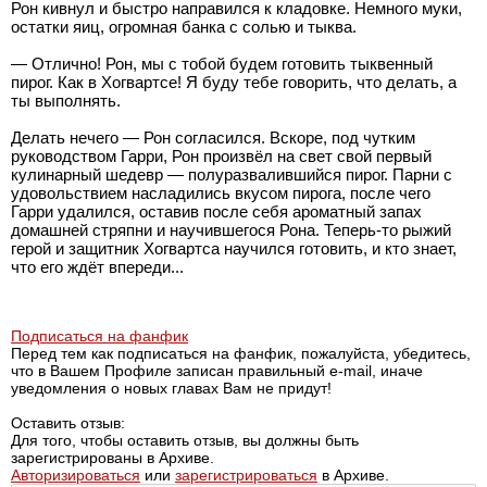
Рон кивнул и быстро направился к кладовке. Немного муки,
остатки яиц, огромная банка с солью и тыква.
— Отлично! Рон, мы с тобой будем готовить тыквенный
пирог. Как в Хогвартсе! Я буду тебе говорить, что делать, а
ты выполнять.
Делать нечего — Рон согласился. Вскоре, под чутким
руководством Гарри, Рон произвёл на свет свой первый
кулинарный шедевр — полуразвалившийся пирог. Парни с
удовольствием насладились вкусом пирога, после чего
Гарри удалился, оставив после себя ароматный запах
домашней стряпни и научившегося Рона. Теперь-то рыжий
герой и защитник Хогвартса научился готовить, и кто знает,
что его ждёт впереди...
Подписаться на фанфик
Перед тем как подписаться на фанфик, пожалуйста, убедитесь,
что в Вашем Профиле записан правильный e-mail, иначе
уведомления о новых главах Вам не придут!
Оставить отзыв:
Для того, чтобы оставить отзыв, вы должны быть
зарегистрированы в Архиве.
Авторизироваться
или
зарегистрироваться
в Архиве.