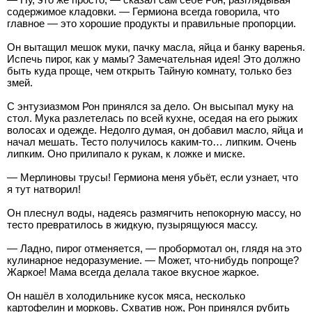
содержимое кладовки. — Гермиона всегда говорила, что
главное — это хорошие продукты и правильные пропорции.
Он вытащил мешок муки, пачку масла, яйца и банку варенья.
Испечь пирог, как у мамы? Замечательная идея! Это должно
быть куда проще, чем открыть Тайную комнату, только без
змей.
С энтузиазмом Рон принялся за дело. Он высыпал муку на
стол. Мука разлетелась по всей кухне, оседая на его рыжих
волосах и одежде. Недолго думая, он добавил масло, яйца и
начал мешать. Тесто получилось каким-то… липким. Очень
липким. Оно прилипало к рукам, к ложке и миске.
— Мерлиновы трусы! Гермиона меня убьёт, если узнает, что
я тут натворил!
Он плеснул воды, надеясь размягчить непокорную массу, но
тесто превратилось в жидкую, пузырящуюся массу.
— Ладно, пирог отменяется, — пробормотал он, глядя на это
кулинарное недоразумение. — Может, что-нибудь попроще?
Жаркое! Мама всегда делала такое вкусное жаркое.
Он нашёл в холодильнике кусок мяса, несколько
картофелин и морковь. Схватив нож, Рон принялся рубить