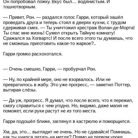
Он попробовал ложку. Вкус был… водянистым. И
тошнотворным.
— Привет, Рон. — раздался голос Гарри, который зашёл
проведать друга и теперь стоял в дверях кухни, с трудом
сдерживая смех. — Ты уничтожил крестраж Волан-де-Морта!
Ты спас мне жизнь! Сумел открыть Тайную комнату!
Сражался за Хогвартс! И после всего этого ты думаешь, что
не сможешь приготовить какое-то жаркое?..
Гарри громко расхохотался.
— Очень смешно, Гарри, — пробурчал Рон.
— Ну, по крайней мере, оно не взорвалось. Или не
превратилось в жабу. Это уже прогресс, — заметил Поттер,
вытирая слёзы.
— Да уж, прогресс. Я думал, что после всего, что я пережил,
смогу справиться с чем угодно. Но, видимо, даже магия не
поможет, если руки растут не из того места.
Гарри подошёл ближе, заглянул в кастрюлю и поморщился.
Хм, да, это… выглядит не очень. Но не сдавайся! Помнишь,
как ты учился летать на метле? Прямо на первом уроке...