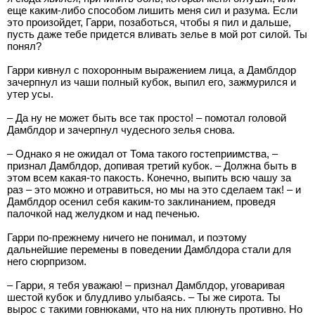
еще каким-либо способом лишить меня сил и разума. Если
это произойдет, Гарри, позаботься, чтобы я пил и дальше,
пусть даже тебе придется вливать зелье в мой рот силой. Ты
понял?
Гарри кивнул с похоронным выражением лица, а Дамблдор
зачерпнул из чаши полный кубок, выпил его, зажмурился и
утер усы.
– Да ну не может быть все так просто! – помотал головой
Дамблдор и зачерпнул чудесного зелья снова.
– Однако я не ожидал от Тома такого гостеприимства, –
признал Дамблдор, допивая третий кубок. – Должна быть в
этом всем какая-то пакость. Конечно, выпить всю чашу за
раз – это можно и отравиться, но мы на это сделаем так! – и
Дамблдор осенил себя каким-то заклинанием, проведя
палочкой над желудком и над печенью.
Гарри по-прежнему ничего не понимал, и поэтому
дальнейшие перемены в поведении Дамблдора стали для
него сюрпризом.
– Гарри, я тебя уважаю! – признал Дамблдор, уговаривая
шестой кубок и блудливо улыбаясь. – Ты же сирота. Ты
вырос с такими говнюками, что на них плюнуть противно. Но