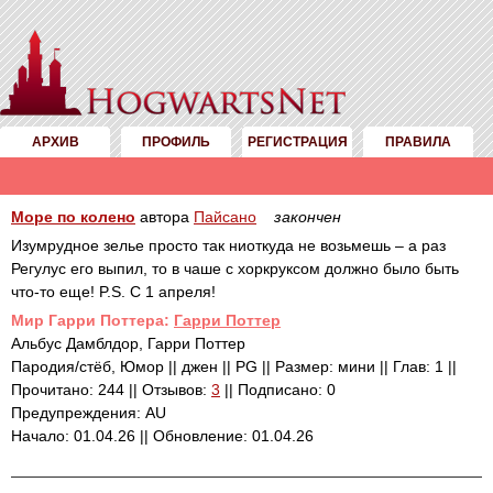
АРХИВ
ПРОФИЛЬ
РЕГИСТРАЦИЯ
ПРАВИЛА
Море по колено
автора
Пайсано
закончен
Изумрудное зелье просто так ниоткуда не возьмешь – а раз
Регулус его выпил, то в чаше с хоркруксом должно было быть
что-то еще! P.S. С 1 апреля!
Mир Гарри Поттера:
Гарри Поттер
Альбус Дамблдор, Гарри Поттер
Пародия/стёб, Юмор || джен || PG || Размер: мини || Глав: 1 ||
Прочитано: 244 || Отзывов:
3
|| Подписано: 0
Предупреждения: AU
Начало: 01.04.26 || Обновление: 01.04.26