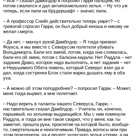
– Ага! – сказал Дамблдор и погрозил Гарри пальцем, но
потом сжалился и дал антипохмельного зелья. – Ну что уж
теперь, если пили на брудершафт – значит, пили.
– А профессор Снейп действительно теперь умрет? – с
тревогой спросил Гарри, он был добрый юноша и никому не
желал смерти.
– Да нет, – махнул рукой Дамблдор. – Я тогда призвал
Фоукса, и мы вместе с Северусом полетели убивать
Вольдеморта. Били его змеей, потом, когда она сломалась,
били его об змею, потом с балкона кидали. Нет Риддла – нет
задания Драко, которое надо выполнять, а нет задания – нет
и Нерушимого Обета помочь, который Северус взял да и
дал, когда сестренки Блэк стали жарко дышать ему в оба
уха.
– А можно об этом поподробнее? – попросил Гарри. – Может,
меня тогда вырвет, и мне полегчает.
– Надо верить в таланты нашего Северуса, Гарри, –
наставительно сказал Дамблдор. – Учитель он, конечно,
паршивый, но зельевар выдающийся. Мы с ним помянули
Риддла, и тогда он мне такое сварил, что у меня, как ты
заметил, прошла рука, проклятие на которой было, вообще-
то, смертельным и неизлечимым. Правда, волосы мои при
этом позеленели, да и рецепт чудесного зелья утерян, а на