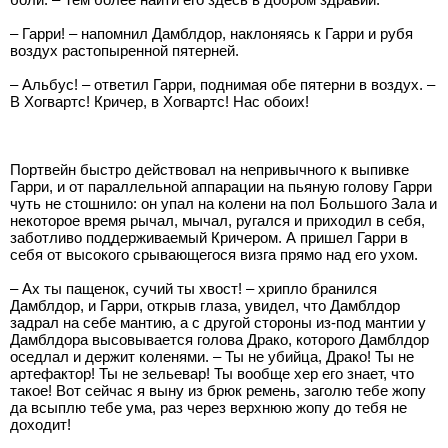
– Гарри! – напомнил Дамблдор, наклоняясь к Гарри и рубя
воздух растопыренной пятерней.
– Альбус! – ответил Гарри, поднимая обе пятерни в воздух. –
В Хогвартс! Кричер, в Хогвартс! Нас обоих!
Портвейн быстро действовал на непривычного к выпивке
Гарри, и от параллельной аппарации на пьяную голову Гарри
чуть не стошнило: он упал на колени на пол Большого Зала и
некоторое время рычал, мычал, ругался и приходил в себя,
заботливо поддерживаемый Кричером. А пришел Гарри в
себя от высокого срывающегося визга прямо над его ухом.
– Ах ты пащенок, сучий ты хвост! – хрипло бранился
Дамблдор, и Гарри, открыв глаза, увидел, что Дамблдор
задрал на себе мантию, а с другой стороны из-под мантии у
Дамблдора высовывается голова Драко, которого Дамблдор
оседлал и держит коленями. – Ты не убийца, Драко! Ты не
артефактор! Ты не зельевар! Ты вообще хер его знает, что
такое! Вот сейчас я выну из брюк ремень, заголю тебе жопу
да всыплю тебе ума, раз через верхнюю жопу до тебя не
доходит!