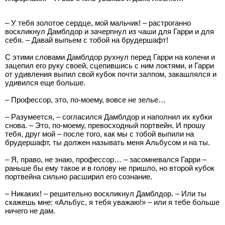
– У тебя золотое сердце, мой мальчик! – растроганно
воскликнул Дамблдор и зачерпнул из чаши для Гарри и для
себя. – Давай выпьем с тобой на брудершафт!
С этими словами Дамблдор рухнул перед Гарри на колени и
зацепил его руку своей, сцепившись с ним локтями, и Гарри
от удивления выпил свой кубок почти залпом, закашлялся и
удивился еще больше.
– Профессор, это, по-моему, вовсе не зелье…
– Разумеется, – согласился Дамблдор и наполнил их кубки
снова. – Это, по-моему, превосходный портвейн. И прошу
тебя, друг мой – после того, как мы с тобой выпили на
брудершафт, ты должен называть меня Альбусом и на ты.
– Я, право, не знаю, профессор… – засомневался Гарри –
раньше бы ему такое и в голову не пришло, но второй кубок
портвейна сильно расширил его сознание.
– Никаких! – решительно воскликнул Дамблдор. – Или ты
скажешь мне: «Альбус, я тебя уважаю!» – или я тебе больше
ничего не дам.