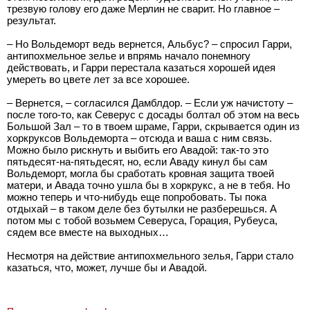
трезвую голову его даже Мерлин не сварит. Но главное –
результат.
– Но Вольдеморт ведь вернется, Альбус? – спросил Гарри,
антипохмельное зелье и впрямь начало понемногу
действовать, и Гарри перестала казаться хорошей идея
умереть во цвете лет за все хорошее.
– Вернется, – согласился Дамблдор. – Если уж начистоту –
после того-то, как Северус с досады болтал об этом на весь
Большой Зал – то в твоем шраме, Гарри, скрывается один из
хоркруксов Вольдеморта – отсюда и ваша с ним связь.
Можно было рискнуть и выбить его Авадой: так-то это
пятьдесят-на-пятьдесят, но, если Аваду кинул бы сам
Вольдеморт, могла бы сработать кровная защита твоей
матери, и Авада точно ушла бы в хоркрукс, а не в тебя. Но
можно теперь и что-нибудь еще попробовать. Ты пока
отдыхай – в таком деле без бутылки не разберешься. А
потом мы с тобой возьмем Северуса, Горация, Рубеуса,
сядем все вместе на выходных…
Несмотря на действие антипохмельного зелья, Гарри стало
казаться, что, может, лучше бы и Авадой.