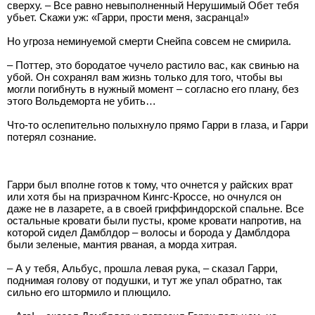
сверху. – Все равно невыполненный Нерушимый Обет тебя
убьет. Скажи уж: «Гарри, прости меня, засранца!»
Но угроза неминуемой смерти Снейпа совсем не смирила.
– Поттер, это бородатое чучело растило вас, как свинью на
убой. Он сохранял вам жизнь только для того, чтобы вы
могли погибнуть в нужный момент – согласно его плану, без
этого Вольдеморта не убить…
Что-то ослепительно полыхнуло прямо Гарри в глаза, и Гарри
потерял сознание.
Гарри был вполне готов к тому, что очнется у райских врат
или хотя бы на призрачном Кингс-Кроссе, но очнулся он
даже не в лазарете, а в своей гриффиндорской спальне. Все
остальные кровати были пусты, кроме кровати напротив, на
которой сидел Дамблдор – волосы и борода у Дамблдора
были зеленые, мантия рваная, а морда хитрая.
– А у тебя, Альбус, прошла левая рука, – сказал Гарри,
поднимая голову от подушки, и тут же упал обратно, так
сильно его штормило и плющило.