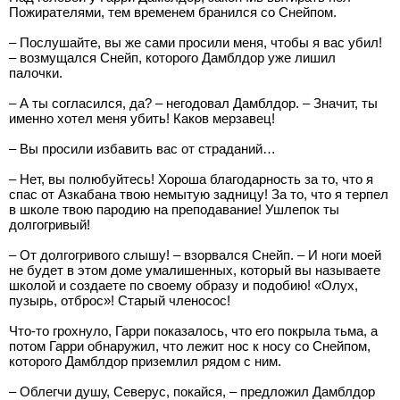
Пожирателями, тем временем бранился со Снейпом.
– Послушайте, вы же сами просили меня, чтобы я вас убил!
– возмущался Снейп, которого Дамблдор уже лишил
палочки.
– А ты согласился, да? – негодовал Дамблдор. – Значит, ты
именно хотел меня убить! Каков мерзавец!
– Вы просили избавить вас от страданий…
– Нет, вы полюбуйтесь! Хороша благодарность за то, что я
спас от Азкабана твою немытую задницу! За то, что я терпел
в школе твою пародию на преподавание! Ушлепок ты
долгогривый!
– От долгогривого слышу! – взорвался Снейп. – И ноги моей
не будет в этом доме умалишенных, который вы называете
школой и создаете по своему образу и подобию! «Олух,
пузырь, отброс»! Старый членосос!
Что-то грохнуло, Гарри показалось, что его покрыла тьма, а
потом Гарри обнаружил, что лежит нос к носу со Снейпом,
которого Дамблдор приземлил рядом с ним.
– Облегчи душу, Северус, покайся, – предложил Дамблдор