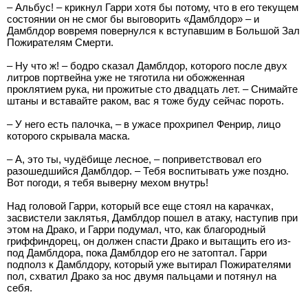
– Альбус! – крикнул Гарри хотя бы потому, что в его текущем
состоянии он не смог бы выговорить «Дамблдор» – и
Дамблдор вовремя повернулся к вступавшим в Большой Зал
Пожирателям Смерти.
– Ну что ж! – бодро сказал Дамблдор, которого после двух
литров портвейна уже не тяготила ни обожженная
проклятием рука, ни прожитые сто двадцать лет. – Снимайте
штаны и вставайте раком, вас я тоже буду сейчас пороть.
– У него есть палочка, – в ужасе прохрипел Фенрир, лицо
которого скрывала маска.
– А, это ты, чудёбище лесное, – поприветствовал его
разошедшийся Дамблдор. – Тебя воспитывать уже поздно.
Вот погоди, я тебя выверну мехом внутрь!
Над головой Гарри, который все еще стоял на карачках,
засвистели заклятья, Дамблдор пошел в атаку, наступив при
этом на Драко, и Гарри подумал, что, как благородный
гриффиндорец, он должен спасти Драко и вытащить его из-
под Дамблдора, пока Дамблдор его не затоптал. Гарри
подполз к Дамблдору, который уже вытирал Пожирателями
пол, схватил Драко за нос двумя пальцами и потянул на
себя.