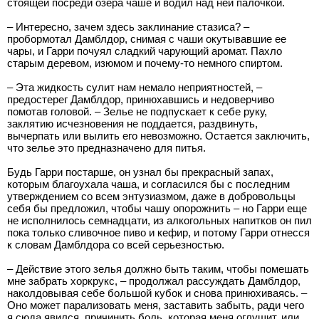
стоящей посреди озера чаше и водил над ней палочкой.
– Интересно, зачем здесь заклинание стазиса? –
пробормотал Дамблдор, снимая с чаши окутывавшие ее
чары, и Гарри почуял сладкий чарующий аромат. Пахло
старым деревом, изюмом и почему-то немного спиртом.
– Эта жидкость сулит нам немало неприятностей, –
предостерег Дамблдор, принюхавшись и недоверчиво
помотав головой. – Зелье не подпускает к себе руку,
заклятию исчезновения не поддается, раздвинуть,
вычерпать или вылить его невозможно. Остается заключить,
что зелье это предназначено для питья.
Будь Гарри постарше, он узнал бы прекрасный запах,
которым благоухала чаша, и согласился бы с последним
утверждением со всем энтузиазмом, даже в добровольцы
себя бы предложил, чтобы чашу опорожнить – но Гарри еще
не исполнилось семнадцати, из алкогольных напитков он пил
пока только сливочное пиво и кефир, и потому Гарри отнесся
к словам Дамблдора со всей серьезностью.
– Действие этого зелья должно быть таким, чтобы помешать
мне забрать хоркрукс, – продолжал рассуждать Дамблдор,
наколдовывая себе большой кубок и снова принюхиваясь. –
Оно может парализовать меня, заставить забыть, ради чего
я сюда явился, причинить боль, которая меня оглушит, или