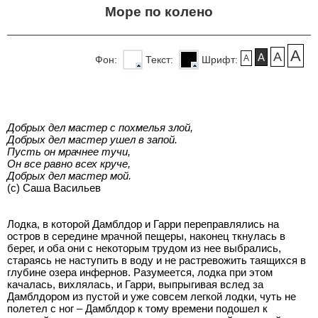
Море по колено
A
A
A
A
Фон:
Текст:
Шрифт:
Добрых дел мастер с похмелья злой,
Добрых дел мастер ушел в запой.
Пусть он мрачнее тучи,
Он все равно всех круче,
Добрых дел мастер мой.
(с) Саша Васильев
Лодка, в которой Дамблдор и Гарри переправлялись на
остров в середине мрачной пещеры, наконец ткнулась в
берег, и оба они с некоторым трудом из нее выбрались,
стараясь не наступить в воду и не растревожить таящихся в
глубине озера инфернов. Разумеется, лодка при этом
качалась, вихлялась, и Гарри, выпрыгивая вслед за
Дамблдором из пустой и уже совсем легкой лодки, чуть не
полетел с ног – Дамблдор к тому времени подошел к