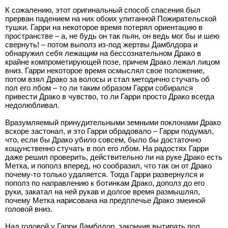
К сожалению, этот оригинальный способ спасения был
прерван падением на них обоих упитанной Пожирательской
тушки. Гарри на некоторое время потерял ориентацию в
пространстве – а, не будь он так пьян, он ведь мог бы и шею
свернуть! – потом выполз из-под жертвы Дамблдора и
обнаружил себя лежащим на бессознательном Драко в
крайне компрометирующей позе, причем Драко лежал лицом
вниз. Гарри некоторое время осмыслял свое положение,
потом взял Драко за волосы и стал методично стучать об
пол его лбом – то ли таким образом Гарри собирался
привести Драко в чувство, то ли Гарри просто Драко всегда
недолюбливал.
Вразумляемый принудительными земными поклонами Драко
вскоре застонал, и это Гарри обрадовало – Гарри подумал,
что, если бы Драко убило совсем, было бы достаточно
кощунственно стучать в пол его лбом. На радостях Гарри
даже решил проверить, действительно ли на руке Драко есть
Метка, и пополз вперед, но сообразил, что так он от Драко
почему-то только удаляется. Тогда Гарри развернулся и
пополз по направлению к ботинкам Драко, дополз до его
руки, закатал на ней рукав и долгое время размышлял,
почему Метка нарисована на предплечье Драко змеиной
головой вниз.
Над головой у Гарри Дамблдор, закончив вытирать пол