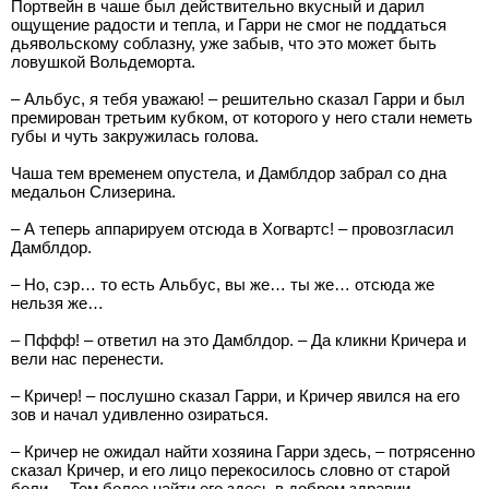
Портвейн в чаше был действительно вкусный и дарил
ощущение радости и тепла, и Гарри не смог не поддаться
дьявольскому соблазну, уже забыв, что это может быть
ловушкой Вольдеморта.
– Альбус, я тебя уважаю! – решительно сказал Гарри и был
премирован третьим кубком, от которого у него стали неметь
губы и чуть закружилась голова.
Чаша тем временем опустела, и Дамблдор забрал со дна
медальон Слизерина.
– А теперь аппарируем отсюда в Хогвартс! – провозгласил
Дамблдор.
– Но, сэр… то есть Альбус, вы же… ты же… отсюда же
нельзя же…
– Пффф! – ответил на это Дамблдор. – Да кликни Кричера и
вели нас перенести.
– Кричер! – послушно сказал Гарри, и Кричер явился на его
зов и начал удивленно озираться.
– Кричер не ожидал найти хозяина Гарри здесь, – потрясенно
сказал Кричер, и его лицо перекосилось словно от старой
боли. – Тем более найти его здесь в добром здравии.