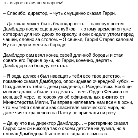
ты вырос отличным парнем!
– Спасибо, директор, – чуть смущенно сказал Гарри.
– Да какая может быть благодарность! – хлюпнул носом
Дамблдор после еще двух кубков – к этому времени он уже
сотворил для них двоих по креслу, и они сидели углом перед
чашей, словно за столом. – Я свинья, Гарри! Старая калоша!
Ну вот дерни меня за бороду!
Дамблдор сам взял конец своей длинной бороды и стал
совать его Гарри в руки, но Гарри, конечно, дергать
Дамблдора за бороду не стал.
– Я ведь должен был навещать тебя все твое детство, –
покаянно сказал Дамблдор, опрокидывая очередной кубок. –
Поздравлять тебя с днем рождения, с Рождеством. Вообще
многие должны были это делать – весь Орден Феникса по
меньшей мере, не говоря уж об официальных визитах от
Министерства Магии. Ты вправе наплевать нам всем в рожи,
что мы тебя славили как спасителя магического мира, но
даже яичка крашеного на Пасху не прислали ни разу.
– Да ну что вы, директор Дамблдор… – растерянно сказал
Гарри: сам он никогда так о своем детстве не думал, но в
словах Дамблдора было много здравого смысла.