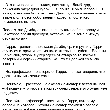
– Это я виноват, я! — рыдая, воскликнул Дамблдор,
прикончив очередной кубок. — Я понял, я был неправ! О, я
никогда, никогда больше… — и Дамблдор неожиданно крепко
выругался в свой собственный адрес, а после того
немедленно выпил.
После этого Дамблдор вцепился руками себе в голову и
некоторое время просидел, уставившись в землю между
своими ногами.
– Гарри, – решительно сказал Дамблдор, и в руках у Гарри
очутился второй, и весьма вместительный, кубок. – Если ты
не хочешь, чтобы я умер здесь от стыда за то, какой я
позорный и мерзкий старикашка – то ты должен со мною
выпить!
– Но, профессор, – растерялся Гарри, – вы же говорили, что
должны выпить зелье сами…
– Понимаю, – расстроенно сказал Дамблдор и встал на ноги.
– Я пойду и утоплюсь в этом вонючем озере, и это будет мне
поделом.
– Постойте, профессор! – воскликнул Гарри, которому
совсем не хотелось, чтобы Дамблдор топился в озере с
инфернами. – Я вас очень уважаю и даже люблю…