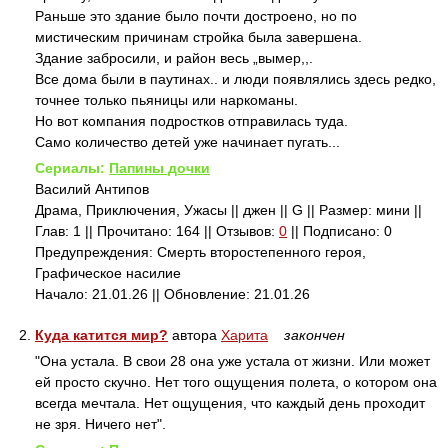
Раньше это здание было почти достроено, но по
мистическим причинам стройка была завершена.
Здание забросили, и район весь „вымер,,.
Все дома были в паутинах.. и люди появлялись здесь редко,
точнее только пьяницы или наркоманы.
Но вот компания подростков отправилась туда.
Само количество детей уже начинает пугать...
Сериалы:
Папины дочки
Василий Антипов
Драма, Приключения, Ужасы || джен || G || Размер: мини ||
Глав: 1 || Прочитано: 164 || Отзывов:
0
|| Подписано: 0
Предупреждения: Смерть второстепенного героя,
Графическое насилие
Начало: 21.01.26 || Обновление: 21.01.26
2.
Куда катится мир?
автора
Харита
закончен
"Она устала. В свои 28 она уже устала от жизни. Или может
ей просто скучно. Нет того ощущения полета, о котором она
всегда мечтала. Нет ощущения, что каждый день проходит
не зря. Ничего нет".