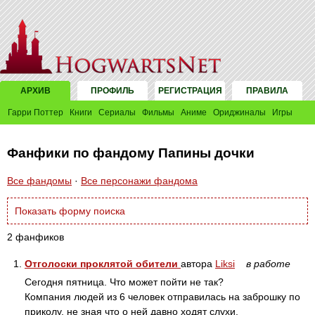
АРХИВ
ПРОФИЛЬ
РЕГИСТРАЦИЯ
ПРАВИЛА
Гарри Поттер
Книги
Сериалы
Фильмы
Аниме
Ориджиналы
Игры
Фанфики по фандому Папины дочки
Все фандомы
·
Все персонажи фандома
Показать форму поиска
2 фанфиков
1.
Отголоски проклятой обители
автора
Liksi
в работе
Сегодня пятница. Что может пойти не так?
Компания людей из 6 человек отправилась на заброшку по
приколу, не зная что о ней давно ходят слухи.